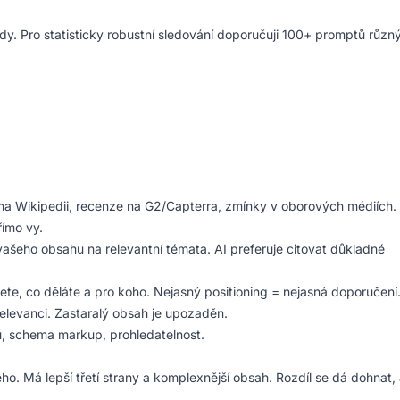
dy. Pro statisticky robustní sledování doporučuji 100+ promptů různ
na Wikipedii, recenze na G2/Capterra, zmínky v oborových médiích.
římo vy.
vašeho obsahu na relevantní témata. AI preferuje citovat důkladné
jete, co děláte a pro koho. Nejasný positioning = nejasná doporučení
elevanci. Zastaralý obsah je upozaděn.
, schema markup, prohledatelnost.
 Má lepší třetí strany a komplexnější obsah. Rozdíl se dá dohnat, 