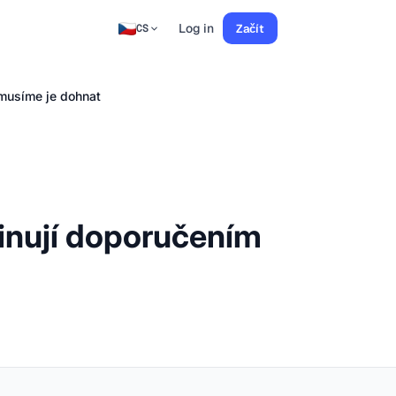
Log in
Začít
CS
 musíme je dohnat
minují doporučením