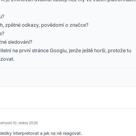
u?
ah, zpětné odkazy, povědomí o značce?
e?
ěžné sledování?
ditelní na první stránce Googlu, jenže ještě horší, protože tu
zovat.
telnosti
·
10. ledna 2026
sledky interpretovat a jak na ně reagovat.