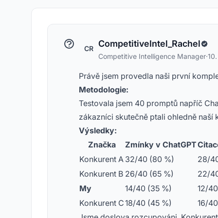
CompetitiveIntel_Rachel
CR
Competitive Intelligence Manager
·
10
Právě jsem provedla naši první komplex
Metodologie:
Testovala jsem 40 promptů napříč ChatG
zákazníci skutečně ptali ohledně naší 
Výsledky:
Značka
Zmínky v ChatGPT
Citac
Konkurent A
32/40 (80 %)
28/40
Konkurent B
26/40 (65 %)
22/40
My
14/40 (35 %)
12/40
Konkurent C
18/40 (45 %)
16/40
Jsme doslova rozcupováni. Konkurent 