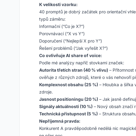
K velikosti vzorku:
40 promptů je dobrý začátek pro orientační vhle
typů záměru:
Informační (“Co je X?”)
Porovnávací (“X vs Y”)
Doporučení (“Nejlepší X pro Y”)
Řešení problémů (“Jak vyřešit X?”)
Co ovlivňuje AI share of voice:
Podle mé analýzy napříč stovkami značek:
Autorita třetích stran (40 % vlivu)
– Přítomnost 
ověřuje z různých zdrojů, které o vás nehovoří p
Komplexnost obsahu (25 %)
– Hloubka a šířka 
zdroje.
Jasnost positioningu (20 %)
– Jak jasně definu
Signály aktuálnosti (10 %)
– Nový obsah značí r
Technická přístupnost (5 %)
– Struktura obsahu
Nepříjemná pravda:
Konkurent A pravděpodobně nedělá nic magického.
ne přes noc.