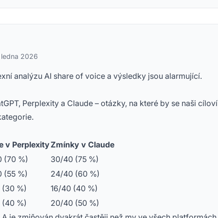
. ledna 2026
ní analýzu AI share of voice a výsledky jsou alarmující.
PT, Perplexity a Claude – otázky, na které by se naši cíloví
kategorie.
e v Perplexity
Zmínky v Claude
 (70 %)
30/40 (75 %)
 (55 %)
24/40 (60 %)
 (30 %)
16/40 (40 %)
 (40 %)
20/40 (50 %)
A je zmiňován dvakrát častěji než my ve všech platformách