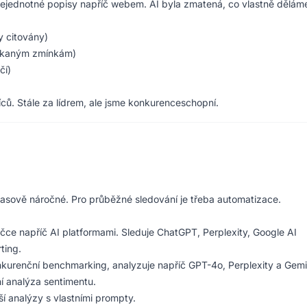
 nejednotné popisy napříč webem. AI byla zmatená, co vlastně dělám
y citovány)
ískaným zmínkám)
čí)
ců. Stále za lídrem, ale jsme konkurenceschopní.
časově náročné. Pro průběžné sledování je třeba automatizace.
čce napříč AI platformami. Sleduje ChatGPT, Perplexity, Google AI
ting.
kurenční benchmarking, analyzuje napříč GPT-4o, Perplexity a Gemi
ní analýza sentimentu.
í analýzy s vlastními prompty.