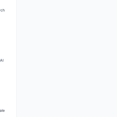
ých
 AI
.
ale