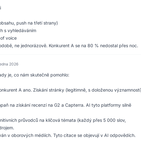
i
obsahu, push na třetí strany)
ch s vyhledáváním
of voice
uhodobě, ne jednorázově. Konkurent A se na 80 % nedostal přes noc.
ledna 2026
Tady je, co nám skutečně pomohlo:
onkurent A ano. Získání stránky (legitimně, s doloženou významností
paň na získání recenzí na G2 a Capterra. AI tyto platformy silně
finitivních průvodců na klíčová témata (každý přes 5 000 slov,
drojem.
án v oborových médiích. Tyto citace se objevují v AI odpovědích.