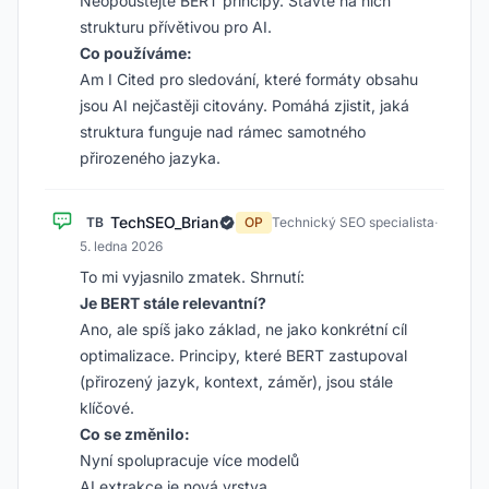
Neopouštějte BERT principy. Stavte na nich
strukturu přívětivou pro AI.
Co používáme:
Am I Cited pro sledování, které formáty obsahu
jsou AI nejčastěji citovány. Pomáhá zjistit, jaká
struktura funguje nad rámec samotného
přirozeného jazyka.
TechSEO_Brian
TB
OP
Technický SEO specialista
·
5. ledna 2026
To mi vyjasnilo zmatek. Shrnutí:
Je BERT stále relevantní?
Ano, ale spíš jako základ, ne jako konkrétní cíl
optimalizace. Principy, které BERT zastupoval
(přirozený jazyk, kontext, záměr), jsou stále
klíčové.
Co se změnilo:
Nyní spolupracuje více modelů
AI extrakce je nová vrstva