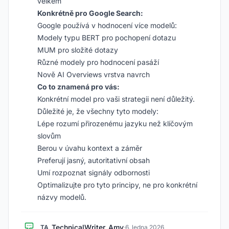
velkém
Konkrétně pro Google Search:
Google používá v hodnocení více modelů:
Modely typu BERT pro pochopení dotazu
MUM pro složité dotazy
Různé modely pro hodnocení pasáží
Nově AI Overviews vrstva navrch
Co to znamená pro vás:
Konkrétní model pro vaši strategii není důležitý.
Důležité je, že všechny tyto modely:
Lépe rozumí přirozenému jazyku než klíčovým
slovům
Berou v úvahu kontext a záměr
Preferují jasný, autoritativní obsah
Umí rozpoznat signály odbornosti
Optimalizujte pro tyto principy, ne pro konkrétní
názvy modelů.
TechnicalWriter_Amy
TA
·
6. ledna 2026