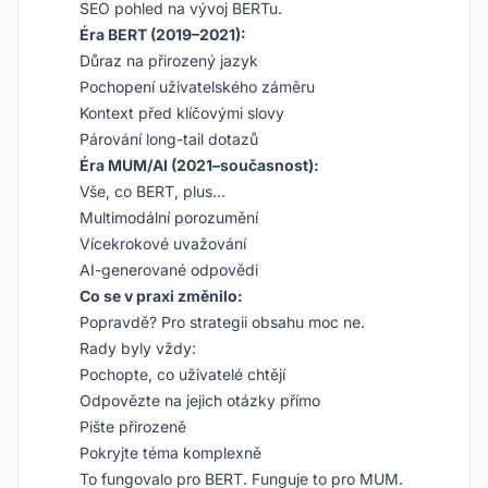
SEO pohled na vývoj BERTu.
Éra BERT (2019–2021):
Důraz na přirozený jazyk
Pochopení uživatelského záměru
Kontext před klíčovými slovy
Párování long-tail dotazů
Éra MUM/AI (2021–současnost):
Vše, co BERT, plus…
Multimodální porozumění
Vícekrokové uvažování
AI-generované odpovědi
Co se v praxi změnilo:
Popravdě? Pro strategii obsahu moc ne.
Rady byly vždy:
Pochopte, co uživatelé chtějí
Odpovězte na jejich otázky přímo
Pište přirozeně
Pokryjte téma komplexně
To fungovalo pro BERT. Funguje to pro MUM.