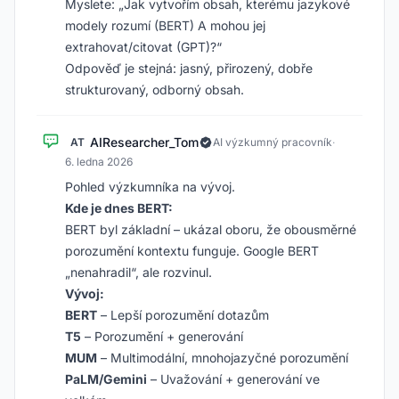
Myslete: „Jak vytvořím obsah, kterému jazykové
modely rozumí (BERT) A mohou jej
extrahovat/citovat (GPT)?“
Odpověď je stejná: jasný, přirozený, dobře
strukturovaný, odborný obsah.
AIResearcher_Tom
AT
AI výzkumný pracovník
·
6. ledna 2026
Pohled výzkumníka na vývoj.
Kde je dnes BERT:
BERT byl základní – ukázal oboru, že obousměrné
porozumění kontextu funguje. Google BERT
„nenahradil“, ale rozvinul.
Vývoj:
BERT
– Lepší porozumění dotazům
T5
– Porozumění + generování
MUM
– Multimodální, mnohojazyčné porozumění
PaLM/Gemini
– Uvažování + generování ve