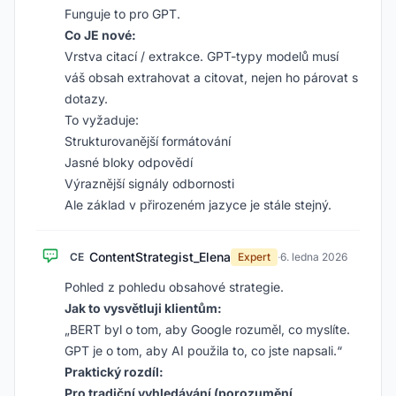
Funguje to pro GPT.
Co JE nové:
Vrstva citací / extrakce. GPT-typy modelů musí
váš obsah extrahovat a citovat, nejen ho párovat s
dotazy.
To vyžaduje:
Strukturovanější formátování
Jasné bloky odpovědí
Výraznější signály odbornosti
Ale základ v přirozeném jazyce je stále stejný.
ContentStrategist_Elena
CE
Expert
·
6. ledna 2026
Pohled z pohledu obsahové strategie.
Jak to vysvětluji klientům:
„BERT byl o tom, aby Google rozuměl, co myslíte.
GPT je o tom, aby AI použila to, co jste napsali.“
Praktický rozdíl:
Pro tradiční vyhledávání (porozumění