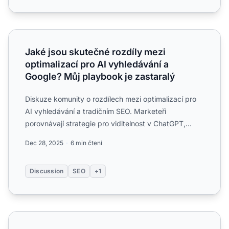
Jaké jsou skutečné rozdíly mezi optimalizací pro AI vyhl
Jaké jsou skutečné rozdíly mezi
optimalizací pro AI vyhledávání a
Google? Můj playbook je zastaralý
Diskuze komunity o rozdílech mezi optimalizací pro
AI vyhledávání a tradičním SEO. Marketeři
porovnávají strategie pro viditelnost v ChatGPT,
Perplexity oproti ...
Dec 28, 2025
6 min čtení
Discussion
SEO
+1
Je optimalizace pro zvýrazněné úryvky stále důležitá pro A