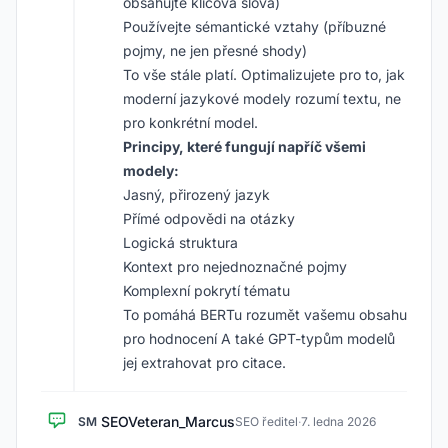
obsahujte klíčová slova)
Používejte sémantické vztahy (příbuzné
pojmy, ne jen přesné shody)
To vše stále platí. Optimalizujete pro to, jak
moderní jazykové modely rozumí textu, ne
pro konkrétní model.
Principy, které fungují napříč všemi
modely:
Jasný, přirozený jazyk
Přímé odpovědi na otázky
Logická struktura
Kontext pro nejednoznačné pojmy
Komplexní pokrytí tématu
To pomáhá BERTu rozumět vašemu obsahu
pro hodnocení A také GPT-typům modelů
jej extrahovat pro citace.
SEOVeteran_Marcus
SM
SEO ředitel
·
7. ledna 2026