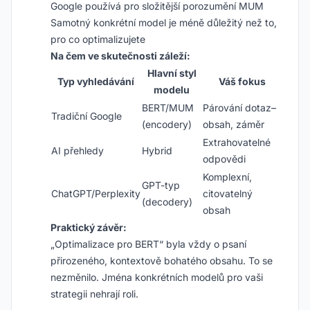
Google používá pro složitější porozumění MUM
Samotný konkrétní model je méně důležitý než to,
pro co optimalizujete
Na čem ve skutečnosti záleží:
Hlavní styl
Typ vyhledávání
Váš fokus
modelu
BERT/MUM
Párování dotaz–
Tradiční Google
(encodery)
obsah, záměr
Extrahovatelné
AI přehledy
Hybrid
odpovědi
Komplexní,
GPT-typ
ChatGPT/Perplexity
citovatelný
(decodery)
obsah
Praktický závěr:
„Optimalizace pro BERT“ byla vždy o psaní
přirozeného, kontextově bohatého obsahu. To se
nezměnilo. Jména konkrétních modelů pro vaši
strategii nehrají roli.