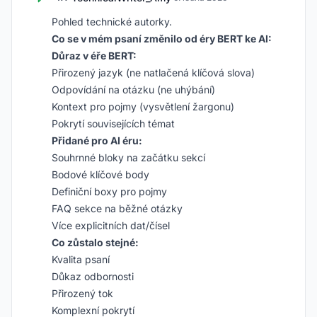
Pohled technické autorky.
Co se v mém psaní změnilo od éry BERT ke AI:
Důraz v éře BERT:
Přirozený jazyk (ne natlačená klíčová slova)
Odpovídání na otázku (ne uhýbání)
Kontext pro pojmy (vysvětlení žargonu)
Pokrytí souvisejících témat
Přidané pro AI éru:
Souhrnné bloky na začátku sekcí
Bodové klíčové body
Definiční boxy pro pojmy
FAQ sekce na běžné otázky
Více explicitních dat/čísel
Co zůstalo stejné:
Kvalita psaní
Důkaz odbornosti
Přirozený tok
Komplexní pokrytí