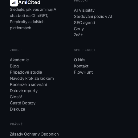
PRODUKT
Am
I
Cited
Sledujte, jak vás zmiňují AI
AI Visibility
chatboti na ChatGPT,
Sledování pozic v AI
Perplexity a dalších
SEO agenti
platformách.
Ceny
Začít
ZDROJE
SPOLEČNOST
Akademie
O Nás
Blog
Kontakt
Případové studie
FlowHunt
Návody krok za krokem
Recenze a srovnání
Datové reporty
Glosář
Časté Dotazy
Diskuze
PRÁVNÍ
Zásady Ochrany Osobních