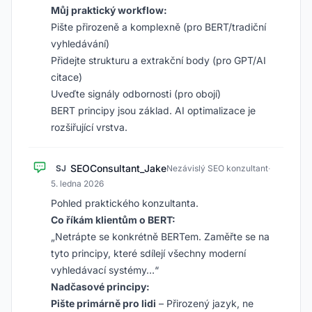
Můj praktický workflow:
Pište přirozeně a komplexně (pro BERT/tradiční
vyhledávání)
Přidejte strukturu a extrakční body (pro GPT/AI
citace)
Uveďte signály odbornosti (pro obojí)
BERT principy jsou základ. AI optimalizace je
rozšiřující vrstva.
SEOConsultant_Jake
SJ
Nezávislý SEO konzultant
·
5. ledna 2026
Pohled praktického konzultanta.
Co říkám klientům o BERT:
„Netrápte se konkrétně BERTem. Zaměřte se na
tyto principy, které sdílejí všechny moderní
vyhledávací systémy…“
Nadčasové principy:
Pište primárně pro lidi
– Přirozený jazyk, ne