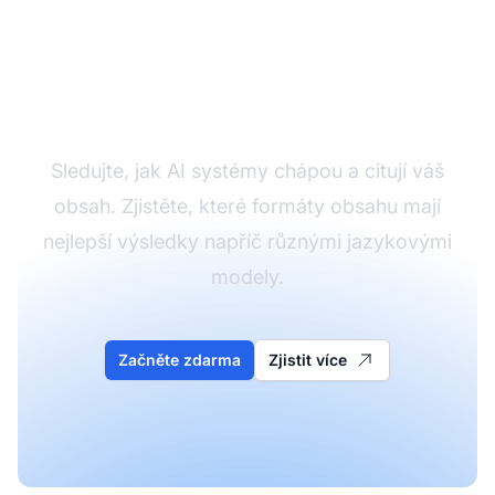
Monitorujte svůj výkon
v NLP
Sledujte, jak AI systémy chápou a citují váš
obsah. Zjistěte, které formáty obsahu mají
nejlepší výsledky napříč různými jazykovými
modely.
Začněte zdarma
Zjistit více