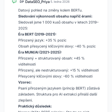
DataSEO_Priya
DP
·
5. ledna 2026
Datový pohled na změny kolem BERTu.
Sledování výkonnosti obsahu napříč érami:
Sledovali jsme 1 000 kusů obsahu v letech 2019–
2025:
Éra BERT (2019–2021):
Přirozený jazyk: +35 % pozic
Obsah přesycený klíčovými slovy: –40 % pozic
Éra MUM/AI (2021–2025):
Přirozený + strukturovaný obsah: +45 %
viditelnosti
Přirozený, ale nestrukturovaný: +15 % viditelnosti
Přesycený klíčovými slovy: –60 % viditelnosti
Vzorec:
Psaní přirozeným jazykem (princip BERT) zůstává
základem. Struktura pro AI extrakci přináší další
zlepšení.
Praktický důsledek: