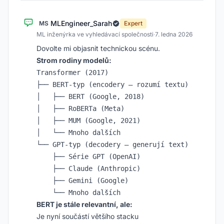
MLEngineer_Sarah
MS
Expert
ML inženýrka ve vyhledávací společnosti
·
7. ledna 2026
Dovolte mi objasnit technickou scénu.
Strom rodiny modelů:
Transformer (2017)

├── BERT-typ (encodery – rozumí textu)

│   ├── BERT (Google, 2018)

│   ├── RoBERTa (Meta)

│   ├── MUM (Google, 2021)

│   └── Mnoho dalších

└── GPT-typ (decodery – generují text)

    ├── Série GPT (OpenAI)

    ├── Claude (Anthropic)

    ├── Gemini (Google)

BERT je stále relevantní, ale:
Je nyní součástí většího stacku