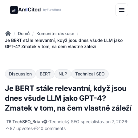
Am
I
Cited
by
FlowHunt
/
/
/
Domů
Komunitni diskuse
Home
Je BERT stále relevantní, když jsou dnes všude LLM jako
GPT-4? Zmatek v tom, na čem vlastně záleží
Discussion
BERT
NLP
Technical SEO
Je BERT stále relevantní, když jsou
dnes všude LLM jako GPT-4?
Zmatek v tom, na čem vlastně záleží
TechSEO_Brian
·
Technický SEO specialista
·
Jan 7, 2026
·
TE
87 upvotes
·
10 comments