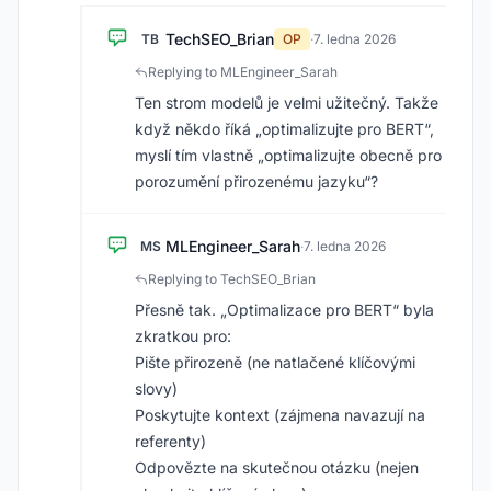
TechSEO_Brian
TB
OP
·
7. ledna 2026
Replying to MLEngineer_Sarah
Ten strom modelů je velmi užitečný. Takže
když někdo říká „optimalizujte pro BERT“,
myslí tím vlastně „optimalizujte obecně pro
porozumění přirozenému jazyku“?
MLEngineer_Sarah
MS
·
7. ledna 2026
Replying to TechSEO_Brian
Přesně tak. „Optimalizace pro BERT“ byla
zkratkou pro:
Pište přirozeně (ne natlačené klíčovými
slovy)
Poskytujte kontext (zájmena navazují na
referenty)
Odpovězte na skutečnou otázku (nejen