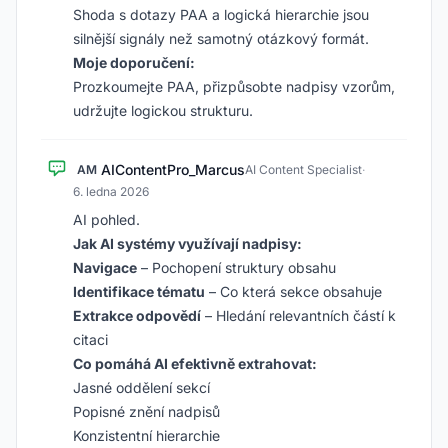
Shoda s dotazy PAA a logická hierarchie jsou
silnější signály než samotný otázkový formát.
Moje doporučení:
Prozkoumejte PAA, přizpůsobte nadpisy vzorům,
udržujte logickou strukturu.
AIContentPro_Marcus
AM
AI Content Specialist
·
6. ledna 2026
AI pohled.
Jak AI systémy využívají nadpisy:
Navigace
– Pochopení struktury obsahu
Identifikace tématu
– Co která sekce obsahuje
Extrakce odpovědí
– Hledání relevantních částí k
citaci
Co pomáhá AI efektivně extrahovat:
Jasné oddělení sekcí
Popisné znění nadpisů
Konzistentní hierarchie