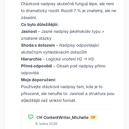
Otázkové nadpisy skutečně fungují lépe, ale není
to dramatický rozdíl. Rozdíl 7 % je znatelný, ale ne
zásadní.
Co bylo důležitější:
Jasnost
– Jasné nadpisy jakéhokoliv typu >
zmatené otázky
Shoda s dotazem
– Nadpisy odpovídající
skutečným vyhledávacím dotazům
Hierarchie
– Logické vnoření H2 → H3
Přímé odpovědi
– Obsah pod nadpisy přímo
odpovídá
Moje doporučení:
Používejte otázkové nadpisy tam, kde je to
přirozené, ale nenuťte to. Jasnost a struktura jsou
důležitější než striktní formát.
ContentWriter_Michelle
CM
OP
·
8. ledna 2026