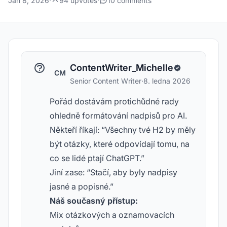
Jan 8, 2026
·
94 upvotes
·
10 comments
ContentWriter_Michelle
CM
Senior Content Writer
·
8. ledna 2026
Pořád dostávám protichůdné rady
ohledně formátování nadpisů pro AI.
Někteří říkají: “Všechny tvé H2 by měly
být otázky, které odpovídají tomu, na
co se lidé ptají ChatGPT.”
Jiní zase: “Stačí, aby byly nadpisy
jasné a popisné.”
Náš současný přístup:
Mix otázkových a oznamovacích