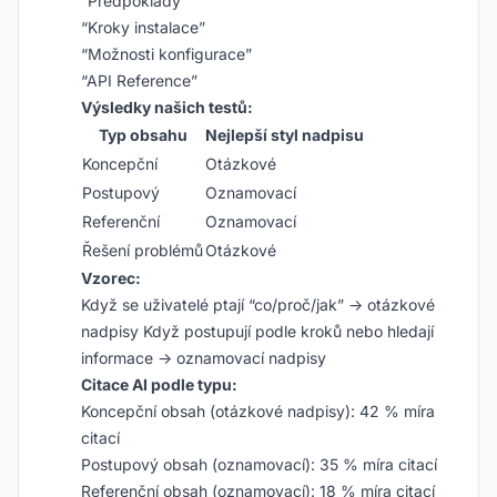
“Předpoklady”
“Kroky instalace”
“Možnosti konfigurace”
“API Reference”
Výsledky našich testů:
Typ obsahu
Nejlepší styl nadpisu
Koncepční
Otázkové
Postupový
Oznamovací
Referenční
Oznamovací
Řešení problémů
Otázkové
Vzorec:
Když se uživatelé ptají “co/proč/jak” → otázkové
nadpisy Když postupují podle kroků nebo hledají
informace → oznamovací nadpisy
Citace AI podle typu:
Koncepční obsah (otázkové nadpisy): 42 % míra
citací
Postupový obsah (oznamovací): 35 % míra citací
Referenční obsah (oznamovací): 18 % míra citací