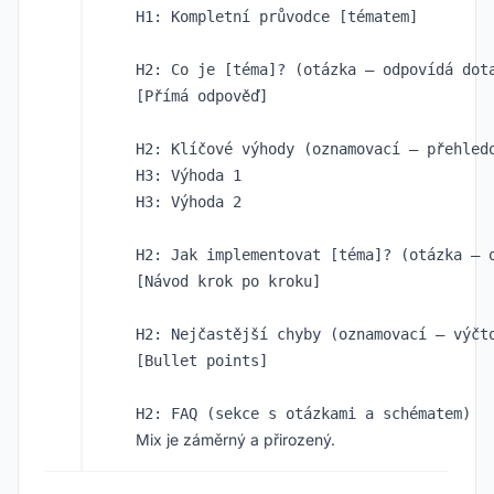
H1: Kompletní průvodce [tématem]

H2: Co je [téma]? (otázka – odpovídá dota
[Přímá odpověď]

H2: Klíčové výhody (oznamovací – přehledo
H3: Výhoda 1

H3: Výhoda 2

H2: Jak implementovat [téma]? (otázka – o
[Návod krok po kroku]

H2: Nejčastější chyby (oznamovací – výčto
[Bullet points]

Mix je záměrný a přirozený.