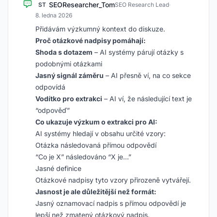
SEOResearcher_Tom
ST
SEO Research Lead
·
8. ledna 2026
Přidávám výzkumný kontext do diskuze.
Proč otázkové nadpisy pomáhají:
Shoda s dotazem
– AI systémy párují otázky s
podobnými otázkami
Jasný signál záměru
– AI přesně ví, na co sekce
odpovídá
Vodítko pro extrakci
– AI ví, že následující text je
“odpověď”
Co ukazuje výzkum o extrakci pro AI:
AI systémy hledají v obsahu určité vzory:
Otázka následovaná přímou odpovědí
“Co je X” následováno “X je…”
Jasné definice
Otázkové nadpisy tyto vzory přirozeně vytvářejí.
Jasnost je ale důležitější než formát:
Jasný oznamovací nadpis s přímou odpovědí je
lepší než zmatený otázkový nadpis.