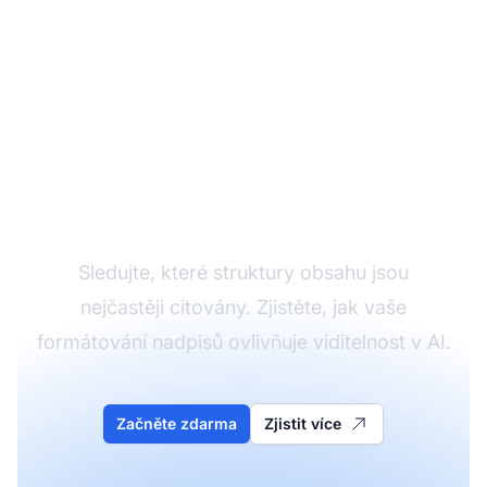
Otestujte výkon svých
nadpisů
Sledujte, které struktury obsahu jsou
nejčastěji citovány. Zjistěte, jak vaše
formátování nadpisů ovlivňuje viditelnost v AI.
Začněte zdarma
Zjistit více