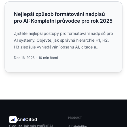
Nejlepší způsob formátování nadpisů pro AI: Kompletní p
Nejlepší způsob formátování nadpisů
pro AI: Kompletní průvodce pro rok 2025
Zjistěte nejlepší postupy pro formátování nadpisů pro
AI systémy. Objevte, jak správná hierarchie H1, H2,
H3 zlepšuje vyhledávání obsahu AI, citace a
viditelnos...
Dec 16, 2025
10 min čtení
PRODUKT
Am
I
Cited
Sledujte, jak vás zmiňují AI
AI Visibility