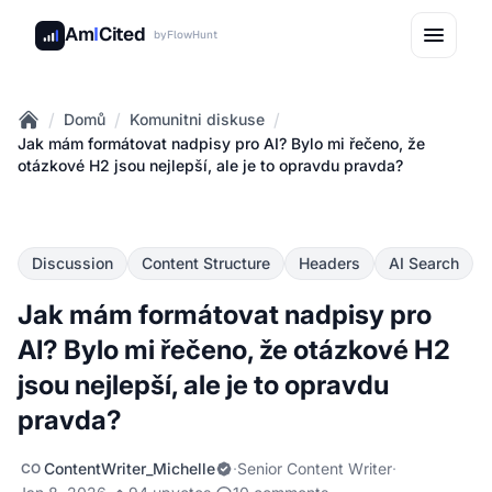
Am
I
Cited
by
FlowHunt
/
/
/
Domů
Komunitni diskuse
Home
Jak mám formátovat nadpisy pro AI? Bylo mi řečeno, že
otázkové H2 jsou nejlepší, ale je to opravdu pravda?
Discussion
Content Structure
Headers
AI Search
Jak mám formátovat nadpisy pro
AI? Bylo mi řečeno, že otázkové H2
jsou nejlepší, ale je to opravdu
pravda?
ContentWriter_Michelle
·
Senior Content Writer
·
CO