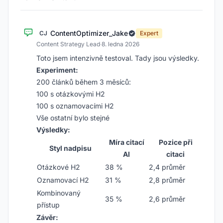
ContentOptimizer_Jake
CJ
Expert
Content Strategy Lead
·
8. ledna 2026
Toto jsem intenzivně testoval. Tady jsou výsledky.
Experiment:
200 článků během 3 měsíců:
100 s otázkovými H2
100 s oznamovacími H2
Vše ostatní bylo stejné
Výsledky:
Míra citací
Pozice při
Styl nadpisu
AI
citaci
Otázkové H2
38 %
2,4 průměr
Oznamovací H2
31 %
2,8 průměr
Kombinovaný
35 %
2,6 průměr
přístup
Závěr: