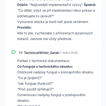
Dobře:
“Nejčastější implementační výzvy”
Špatně:
“Co dělat, když se při implementaci něco pokazí a
potřebujete to opravit?”
Vynucená otázka je horší než jasné oznámení.
Pravidlo:
Kde to jde, vycházejte z přirozených jazykových
dotazů. Jasnost má vždy přednost.
TechnicalWriter_Sarah
TS
·
7. ledna 2026
Pohled z technické dokumentace.
Co funguje u technického obsahu:
Otázkové nadpisy fungují u koncepčního obsahu:
“Co je [pojem]?”
“Jak funguje [funkce]?”
“Proč použít [přístup]?”
Oznamovací nadpisy fungují u postupového
obsahu: