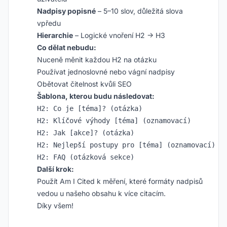
Nadpisy popisné
– 5–10 slov, důležitá slova
vpředu
Hierarchie
– Logické vnoření H2 → H3
Co dělat nebudu:
Nuceně měnit každou H2 na otázku
Používat jednoslovné nebo vágní nadpisy
Obětovat čitelnost kvůli SEO
Šablona, kterou budu následovat:
H2: Co je [téma]? (otázka)

H2: Klíčové výhody [téma] (oznamovací)

H2: Jak [akce]? (otázka)

H2: Nejlepší postupy pro [téma] (oznamovací)

Další krok:
Použít Am I Cited k měření, které formáty nadpisů
vedou u našeho obsahu k více citacím.
Díky všem!