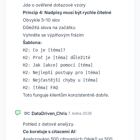
Jde o ověřené dotazové vzory
Princip 4: Nadpisy musí být rychle čitelné
Obvykle 5–10 slov
Důležitá slova na začátku
Vyhněte se výplňovým frázím
Šablona:
H2: Co je [téma]?

H2: Proč je [téma] důležité

H2: Jak [akce] pomocí [téma]

H2: Nejlepší postupy pro [téma]

H2: Nejčastější chyby u [téma]

Toto funguje klientům konzistentně dobře.
DataDriven_Chris
DC
·
7. ledna 2026
Pohled z datové analýzy.
Co koreluje s citacemi AI:
Analyzováno 500 citovaných článků vs 500