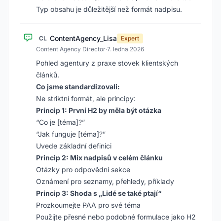
Typ obsahu je důležitější než formát nadpisu.
ContentAgency_Lisa
CL
Expert
Content Agency Director
·
7. ledna 2026
Pohled agentury z praxe stovek klientských
článků.
Co jsme standardizovali:
Ne striktní formát, ale principy:
Princip 1: První H2 by měla být otázka
“Co je [téma]?”
“Jak funguje [téma]?”
Uvede základní definici
Princip 2: Mix nadpisů v celém článku
Otázky pro odpovědní sekce
Oznámení pro seznamy, přehledy, příklady
Princip 3: Shoda s „Lidé se také ptají“
Prozkoumejte PAA pro své téma
Použijte přesné nebo podobné formulace jako H2