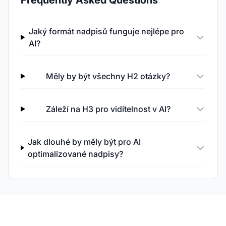
Frequently Asked Questions
Jaký formát nadpisů funguje nejlépe pro
AI?
Měly by být všechny H2 otázky?
Záleží na H3 pro viditelnost v AI?
Jak dlouhé by měly být pro AI
optimalizované nadpisy?