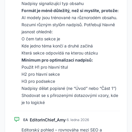
Nadpisy signalizující typ obsahu
Formát je méně důležitý, než si myslíte, protože:
AI modely jsou trénované na různorodém obsahu.
Rozumí různým stylům nadpisů. Potřebují hlavně
jasnost ohledně:
O čem tato sekce je
Kde jedno téma končí a druhé začíná
Která sekce odpovídá na kterou otázku
Minimum pro optimalizaci nadpisů:
Použít H1 pro hlavní titul
H2 pro hlavní sekce
H3 pro podsekce
Nadpisy dělat popisné (ne “Úvod” nebo “Část 1”)
Shodovat se s přirozenými dotazovými vzory, kde
je to logické
EditorInChief_Amy
EA
·
6. ledna 2026
Editorský pohled – rovnováha mezi SEO a