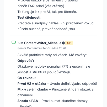
Mixovat otázky a oznámení v průběhu
Končit FAQ sekcí (vše otázky)
To funguje jak pro AI, tak pro čtenáře.
Test čitelnosti:
Přečtěte si nadpisy nahlas. Zní přirozeně? Pokud
působí nuceně, pravděpodobně jsou.
ContentWriter_Michelle
CM
OP
Senior Content Writer
·
6. ledna 2026
Skvělé praktické rady od všech. Mé závěry:
Odpověď:
Otázkové nadpisy pomáhají (7% zlepšení), ale
jasnost a struktura jsou důležitější.
Co zavedu:
První H2 = otázka
– Uvede definici/jádro odpovědi
Mix v celém článku
– Přirozené střídání otázek a
oznámení
Shoda s PAA
– Prozkoumat skutečné dotazy
uživatelů