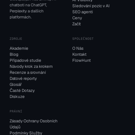
chatboti na ChatGPT,
Sledování pozic v AI
Perplexity a dalších
SEO agenti
platformách.
Ceny
Začít
ZDROJE
SPOLEČNOST
Akademie
O Nás
Blog
Kontakt
Případové studie
FlowHunt
Návody krok za krokem
Recenze a srovnání
Datové reporty
Glosář
Časté Dotazy
Diskuze
PRÁVNÍ
Zásady Ochrany Osobních
Údajů
Podmínky Služby