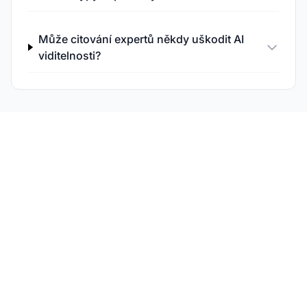
Může citování expertů někdy uškodit AI
viditelnosti?
Sledujte své signály
autority