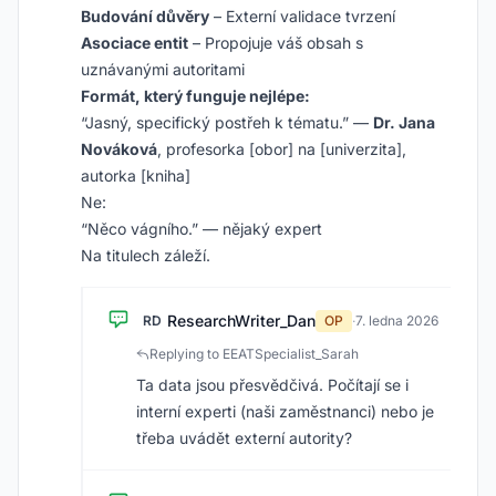
Budování důvěry
– Externí validace tvrzení
Asociace entit
– Propojuje váš obsah s
uznávanými autoritami
Formát, který funguje nejlépe:
“Jasný, specifický postřeh k tématu.” —
Dr. Jana
Nováková
, profesorka [obor] na [univerzita],
autorka [kniha]
Ne:
“Něco vágního.” — nějaký expert
Na titulech záleží.
ResearchWriter_Dan
RD
OP
·
7. ledna 2026
Replying to EEATSpecialist_Sarah
Ta data jsou přesvědčivá. Počítají se i
interní experti (naši zaměstnanci) nebo je
třeba uvádět externí autority?