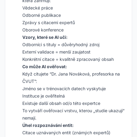
která zahrnují:
Vědecké práce
Odborné publikace
Zprávy s citacemi expertů
Oborové konference
Vzory, které se AI učí:
Odborníci s tituly = důvěryhodný zdroj
Externí validace = menší zaujatost
Konkrétní citace = kvalitně zpracovaný obsah
Co může AI ověřovat:
Když citujete “Dr. Jana Nováková, profesorka na
ČVUT”:
Jméno se v trénovacích datech vyskytuje
Instituce je ověřitelná
Existuje další obsah od/o této expertce
To vytváří ověřovací vrstvu, kterou „studie ukazují“
nemají.
Úhel rozpoznávání entit:
Citace uznávaných entit (známých expertů)