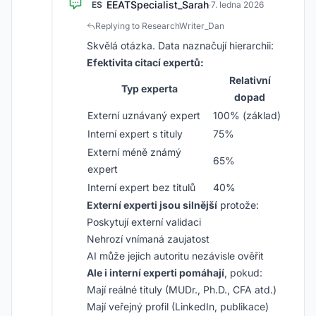
EEATSpecialist_Sarah
ES
·
7. ledna 2026
Replying to ResearchWriter_Dan
Skvělá otázka. Data naznačují hierarchii:
Efektivita citací expertů:
Relativní
Typ experta
dopad
Externí uznávaný expert
100% (základ)
Interní expert s tituly
75%
Externí méně známý
65%
expert
Interní expert bez titulů
40%
Externí experti jsou silnější
protože:
Poskytují externí validaci
Nehrozí vnímaná zaujatost
AI může jejich autoritu nezávisle ověřit
Ale i interní experti pomáhají
, pokud:
Mají reálné tituly (MUDr., Ph.D., CFA atd.)
Mají veřejný profil (LinkedIn, publikace)