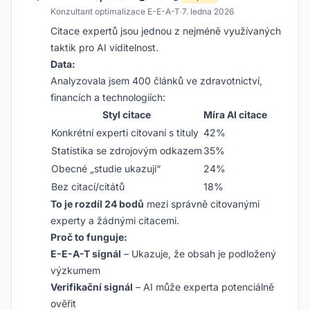
Konzultant optimalizace E-E-A-T
·
7. ledna 2026
Citace expertů jsou jednou z nejméně využívaných
taktik pro AI viditelnost.
Data:
Analyzovala jsem 400 článků ve zdravotnictví,
financích a technologiích:
Styl citace
Míra AI citace
Konkrétní experti citovaní s tituly
42%
Statistika se zdrojovým odkazem
35%
Obecné „studie ukazují“
24%
Bez citací/citátů
18%
To je rozdíl 24 bodů
mezi správně citovanými
experty a žádnými citacemi.
Proč to funguje:
E-E-A-T signál
– Ukazuje, že obsah je podložený
výzkumem
Verifikační signál
– AI může experta potenciálně
ověřit