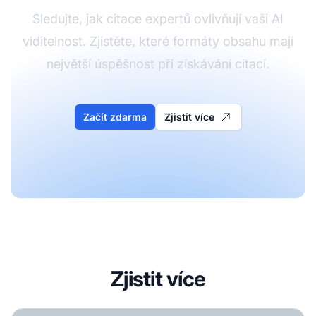
Sledujte, jak citace expertů ovlivňují vaši AI
viditelnost. Zjistěte, které formáty obsahu mají
největší úspěšnost při získávání citací.
Začít zdarma
Zjistit více
Zjistit více