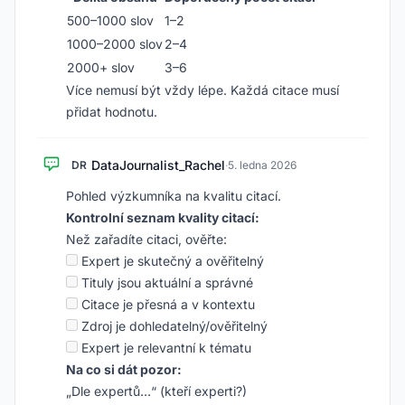
500–1000 slov
1–2
1000–2000 slov
2–4
2000+ slov
3–6
Více nemusí být vždy lépe. Každá citace musí
přidat hodnotu.
DataJournalist_Rachel
DR
·
5. ledna 2026
Pohled výzkumníka na kvalitu citací.
Kontrolní seznam kvality citací:
Než zařadíte citaci, ověřte:
Expert je skutečný a ověřitelný
Tituly jsou aktuální a správné
Citace je přesná a v kontextu
Zdroj je dohledatelný/ověřitelný
Expert je relevantní k tématu
Na co si dát pozor:
„Dle expertů…“ (kteří experti?)