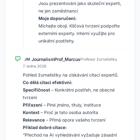
Jsou prezentováni jako skuteční experti,
ne jen zaměstnanci
Moje doporučení:
Míchejte obojí. Klíčová tvrzení podpořte
externími experty. Interní využijte pro
unikátní postřehy.
JournalismProf_Marcus
JM
Profesor žurnalistiky
·
7. ledna 2026
Pohled žurnalistiky na získávání citací expertů.
Co dělá citaci efektivní:
Specifičnost
– Konkrétní postřeh, ne obecné
tvrzení
Přiřazení
– Plné jméno, tituly, instituce
Kontext
– Proč je tato osoba autorita
Relevance
– Přímá opora vašeho tvrzení
Příklad dobré citace:
“Přechod na AI vyhledávání vyžaduje zásadní