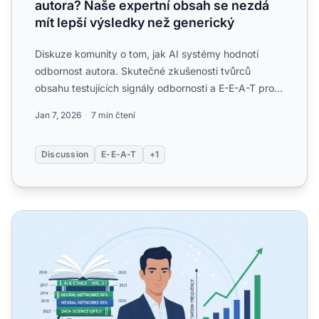
autora? Naše expertní obsah se nezdá
mít lepší výsledky než generický
Diskuze komunity o tom, jak AI systémy hodnotí
odbornost autora. Skutečné zkušenosti tvůrců
obsahu testujících signály odbornosti a E-E-A-T pro
viditelnost v AI...
Jan 7, 2026
7 min čtení
Discussion
E-E-A-T
+1
Autorství v titulcích a AI: Zlepšuje uvedení autora míru cita