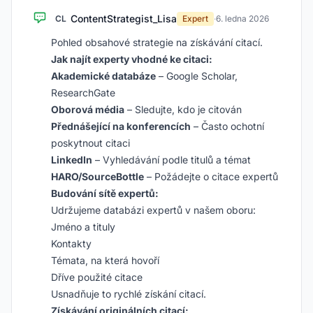
ContentStrategist_Lisa
CL
Expert
·
6. ledna 2026
Pohled obsahové strategie na získávání citací.
Jak najít experty vhodné ke citaci:
Akademické databáze
– Google Scholar,
ResearchGate
Oborová média
– Sledujte, kdo je citován
Přednášející na konferencích
– Často ochotní
poskytnout citaci
LinkedIn
– Vyhledávání podle titulů a témat
HARO/SourceBottle
– Požádejte o citace expertů
Budování sítě expertů:
Udržujeme databázi expertů v našem oboru:
Jméno a tituly
Kontakty
Témata, na která hovoří
Dříve použité citace
Usnadňuje to rychlé získání citací.
Získávání originálních citací: