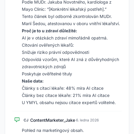
Podle MUDr. Jakuba Novotného, kardiologa z
Mayo Clinic: “[Konkrétní lékařský postřeh].”
Tento článek byl odborně zkontrolován MUDr.
Marií Šedou, atestovanou v oboru vnitřní lékařství.
Proč je to u zdraví důležité:
AI je v otázkách zdraví mimořádně opatrná.
Citování ověřených lékařů:
Snižuje riziko právní odpovědnosti
Odpovídá vzorům, které AI zná z důvěryhodných
zdravotnických zdrojů
Poskytuje ověřitelné tituly
Naše data:
Články s citací lékaře: 48% míra AI citace
Články bez citace lékaře: 21% míra AI citace
U YMYL obsahu nejsou citace expertů volitelné.
ContentMarketer_Jake
CJ
·
6. ledna 2026
Pohled na marketingový obsah.