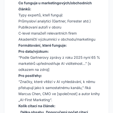
Co funguje u marketingových/obchodních
článků:
Typy expertů, kteří fungují:
Průmysloví analytici (Gartner, Forrester atd.)
Publikovaní autoři v oboru
C-level manažeři relevantních firem
Akademičtí výzkumníci v obchodu/marketingu
Formátování, které funguje:
Pro data/výzkum:
“Podle Gartnerovy zprávy z roku 2025 nyní 65 %
marketérů upřednostňuje AI viditelnost…” [s
odkazem na zdroj]
Pro postřehy:
“Značky, které vítězí v AI vyhledávání, k němu
přistupují jako k samostatnému kanálu,” říká
Marcus Chen, CMO ve [společnost] a autor knihy
„AI-First Marketing“.
Kolik citací na článek:
Délka obsahu
Doporučený počet citací