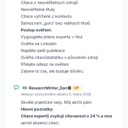
Citace z neověřitelných zdrojů
Neověřitelné tituly
Citace vytržené z kontextu
Samozvaní „guru“ bez reálných titulů
Postup ověření:
Vygooglete jméno experta + titul
Ověřte na LinkedIn
Najděte další publikace
Ověřte citaci/statistiku v původním zdroji
Přidejte odkaz na ověření
Zabere to čas, ale buduje důvěru.
ResearchWriter_Dan
RD
OP
Vedoucí výzkumného obsahu
·
5. ledna 2026
Skvělé praktické rady. Můj akční plán:
Hlavní poznatky:
Citace expertů zvyšují citovanost o 24 % a více
oproti absenci citací