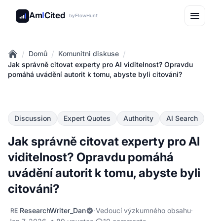
Am
I
Cited
by
FlowHunt
/
/
/
Domů
Komunitni diskuse
Home
Jak správně citovat experty pro AI viditelnost? Opravdu
pomáhá uvádění autorit k tomu, abyste byli citováni?
Discussion
Expert Quotes
Authority
AI Search
Jak správně citovat experty pro AI
viditelnost? Opravdu pomáhá
uvádění autorit k tomu, abyste byli
citováni?
ResearchWriter_Dan
·
Vedoucí výzkumného obsahu
·
RE