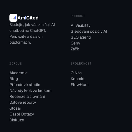
PRODUKT
Am
I
Cited
Sledujte, jak vás zmiňují AI
AI Visibility
chatboti na ChatGPT,
Sledování pozic v AI
Perplexity a dalších
SEO agenti
platformách.
Ceny
Začít
ZDROJE
SPOLEČNOST
Akademie
O Nás
Blog
Kontakt
Případové studie
FlowHunt
Návody krok za krokem
Recenze a srovnání
Datové reporty
Glosář
Časté Dotazy
Diskuze