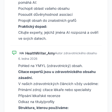
pomáhá AI:
Pochopit oblast vašeho obsahu
Posoudit důvěryhodnost asociací
Propojit obsah do znalostních grafů
Praktický dopad:
Citujte experty, jejichž jména AI rozpozná a ověří
ve svých datech.
HealthWriter_Amy
HA
Autor zdravotnického obsahu
·
6. ledna 2026
Pohled na YMYL (zdravotnický) obsah.
Citace expertů jsou u zdravotnického obsahu
zásadní.
V našich zdravotnických článcích vždy uvádíme:
Primární zdroj: citace lékaře nebo specialisty
Připsání lékařské recenze
Odkaz na tituly/profily
Struktura, kterou používáme: