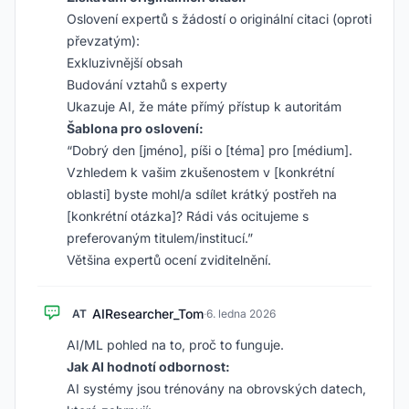
Oslovení expertů s žádostí o originální citaci (oproti
převzatým):
Exkluzivnější obsah
Budování vztahů s experty
Ukazuje AI, že máte přímý přístup k autoritám
Šablona pro oslovení:
“Dobrý den [jméno], píši o [téma] pro [médium].
Vzhledem k vašim zkušenostem v [konkrétní
oblasti] byste mohl/a sdílet krátký postřeh na
[konkrétní otázka]? Rádi vás ocitujeme s
preferovaným titulem/institucí.”
Většina expertů ocení zviditelnění.
AIResearcher_Tom
AT
·
6. ledna 2026
AI/ML pohled na to, proč to funguje.
Jak AI hodnotí odbornost:
AI systémy jsou trénovány na obrovských datech,