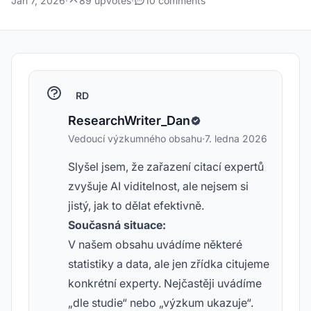
Jan 7, 2026
·
89 upvotes
·
10 comments
RD
ResearchWriter_Dan
Vedoucí výzkumného obsahu
·
7. ledna 2026
Slyšel jsem, že zařazení citací expertů
zvyšuje AI viditelnost, ale nejsem si
jistý, jak to dělat efektivně.
Současná situace:
V našem obsahu uvádíme některé
statistiky a data, ale jen zřídka citujeme
konkrétní experty. Nejčastěji uvádíme
„dle studie“ nebo „výzkum ukazuje“.