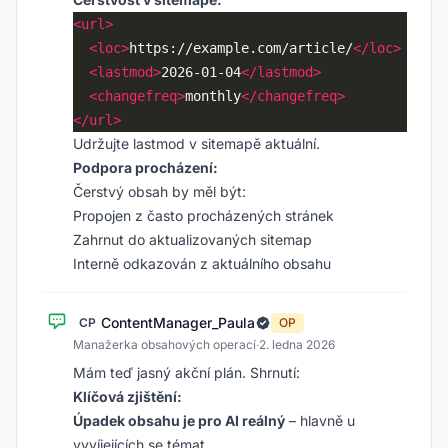
<url>
<loc>
https://example.com/article/
</loc>
<lastmod>
2026-01-04
</lastmod>
<changefreq>
monthly
</changefreq>
</url>
Udržujte lastmod v sitemapě aktuální.
Podpora procházení:
Čerstvý obsah by měl být:
Propojen z často procházených stránek
Zahrnut do aktualizovaných sitemap
Interně odkazován z aktuálního obsahu
ContentManager_Paula
CP
OP
Manažerka obsahových operací
·
2. ledna 2026
Mám teď jasný akční plán. Shrnutí:
Klíčová zjištění:
Úpadek obsahu je pro AI reálný
– hlavně u
vyvíjejících se témat