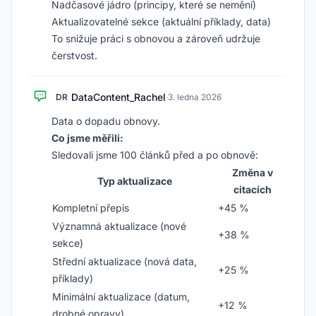
Nadčasové jádro (principy, které se nemění)
Aktualizovatelné sekce (aktuální příklady, data)
To snižuje práci s obnovou a zároveň udržuje
čerstvost.
DataContent_Rachel
DR
·
3. ledna 2026
Data o dopadu obnovy.
Co jsme měřili:
Sledovali jsme 100 článků před a po obnově:
Změna v
Typ aktualizace
citacích
Kompletní přepis
+45 %
Významná aktualizace (nové
+38 %
sekce)
Střední aktualizace (nová data,
+25 %
příklady)
Minimální aktualizace (datum,
+12 %
drobné opravy)