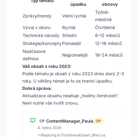
Typ tématu
úpadku
obnovy
Týdně-
Zprávy/trendy
Velmi rychlá
měsíčně
Vývoj v oboru
Rychlá
Čtvrtletně
Technické návody
Střední
6–12 měsíců
Strategie/koncepty
Pomalejší
12–18 měsíců
Nadčasové
Nejpomalejší
18–24 měsíců
definice
Váš obsah z roku 2023:
Podle tématu je obsah z roku 2023 dnes starý 2–3
roky. U většiny témat je to za hranicí úpadku.
Dobrá zpráva:
Aktualizace obsahu resetuje „hodiny čerstvosti“.
Není nutné vše tvořit znovu.
ContentManager_Paula
CP
OP
·
4. ledna 2026
Replying to FreshnessExpert_Marcus