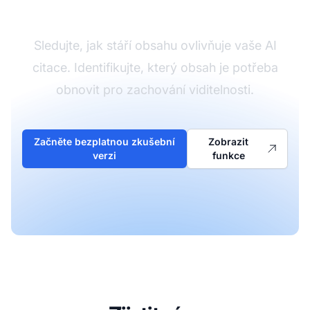
obsahu
Sledujte, jak stáří obsahu ovlivňuje vaše AI
citace. Identifikujte, který obsah je potřeba
obnovit pro zachování viditelnosti.
Začněte bezplatnou zkušební
Zobrazit
verzi
funkce