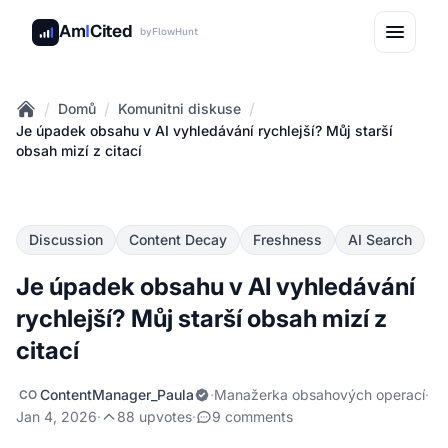
Am
I
Cited
by
FlowHunt
/
/
/
Domů
Komunitni diskuse
Home
Je úpadek obsahu v AI vyhledávání rychlejší? Můj starší
obsah mizí z citací
Discussion
Content Decay
Freshness
AI Search
Je úpadek obsahu v AI vyhledávání
rychlejší? Můj starší obsah mizí z
citací
ContentManager_Paula
·
Manažerka obsahových operací
·
CO
Jan 4, 2026
·
88 upvotes
·
9 comments