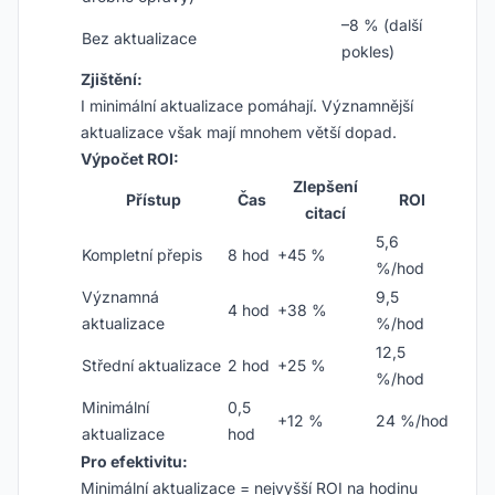
–8 % (další
Bez aktualizace
pokles)
Zjištění:
I minimální aktualizace pomáhají. Významnější
aktualizace však mají mnohem větší dopad.
Výpočet ROI:
Zlepšení
Přístup
Čas
ROI
citací
5,6
Kompletní přepis
8 hod
+45 %
%/hod
Významná
9,5
4 hod
+38 %
aktualizace
%/hod
12,5
Střední aktualizace
2 hod
+25 %
%/hod
Minimální
0,5
+12 %
24 %/hod
aktualizace
hod
Pro efektivitu:
Minimální aktualizace = nejvyšší ROI na hodinu