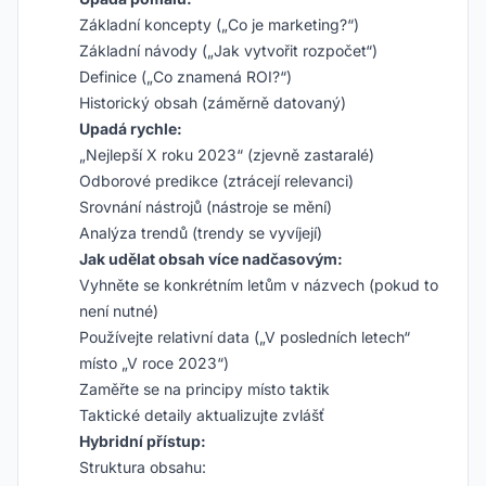
Základní koncepty („Co je marketing?“)
Základní návody („Jak vytvořit rozpočet“)
Definice („Co znamená ROI?“)
Historický obsah (záměrně datovaný)
Upadá rychle:
„Nejlepší X roku 2023“ (zjevně zastaralé)
Odborové predikce (ztrácejí relevanci)
Srovnání nástrojů (nástroje se mění)
Analýza trendů (trendy se vyvíjejí)
Jak udělat obsah více nadčasovým:
Vyhněte se konkrétním letům v názvech (pokud to
není nutné)
Používejte relativní data („V posledních letech“
místo „V roce 2023“)
Zaměřte se na principy místo taktik
Taktické detaily aktualizujte zvlášť
Hybridní přístup:
Struktura obsahu: