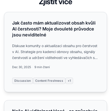
Zjistit více
Jak často mám aktualizovat obsah kvůli AI čerstvosti? Mo
Jak často mám aktualizovat obsah kvůli
AI čerstvosti? Moje dvouleté průvodce
jsou neviditelné
Diskuse komunity o aktualizaci obsahu pro čerstvost
v AI. Strategie pro kadenci obnovy obsahu, signály
čerstvosti a udržení viditelnosti ve vyhledávačích s
AI....
Dec 30, 2025
9 min čtení
Discussion
Content Freshness
+1
Naše AI viditelnost klesá – co způsobuje ztrátu citací obs