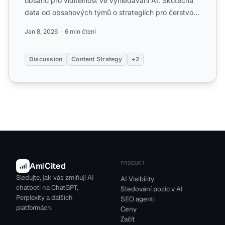
obsahu pro viditelnost ve vyhledávání AI. Skutečná
data od obsahových týmů o strategiích pro čerstvost
a co s...
Jan 8, 2026
6 min čtení
Discussion
Content Strategy
+2
PRODUKT
Am
I
Cited
Sledujte, jak vás zmiňují AI
AI Visibility
chatboti na ChatGPT,
Sledování pozic v AI
Perplexity a dalších
SEO agenti
platformách.
Ceny
Začít