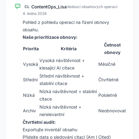
ContentOps_Lisa
CL
Vedoucí obsahových operací
·
4. ledna 2026
Pohled z pohledu operací na řízení obnovy
obsahu.
Naše prioritizace obnovy:
Četnost
Priorita
Kritéria
obnovy
Vysoká návštěvnost +
Vysoká
Měsíčně
klesající AI citace
Střední návštěvnost +
Střední
Čtvrtletně
stabilní citace
Nízká návštěvnost + stabilní
Nízká
Pololetně
citace
Nízká návštěvnost +
Archiv
Neobnovovat
nerelevantní
Čtvrtletní audit:
Exportujte inventář obsahu
Přidejte data o sledování citací (Am I Cited)