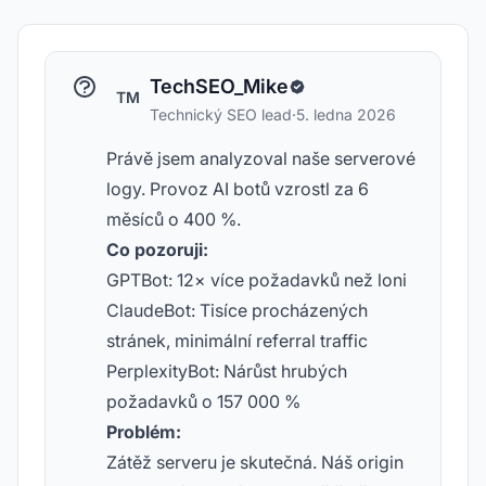
TechSEO_Mike
TM
Technický SEO lead
·
5. ledna 2026
Právě jsem analyzoval naše serverové
logy. Provoz AI botů vzrostl za 6
měsíců o 400 %.
Co pozoruji:
GPTBot: 12× více požadavků než loni
ClaudeBot: Tisíce procházených
stránek, minimální referral traffic
PerplexityBot: Nárůst hrubých
požadavků o 157 000 %
Problém:
Zátěž serveru je skutečná. Náš origin