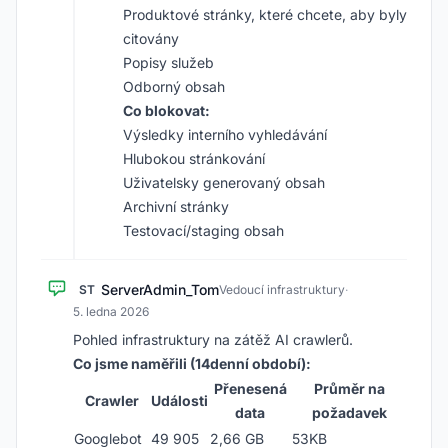
Produktové stránky, které chcete, aby byly
citovány
Popisy služeb
Odborný obsah
Co blokovat:
Výsledky interního vyhledávání
Hlubokou stránkování
Uživatelsky generovaný obsah
Archivní stránky
Testovací/staging obsah
ServerAdmin_Tom
ST
Vedoucí infrastruktury
·
5. ledna 2026
Pohled infrastruktury na zátěž AI crawlerů.
Co jsme naměřili (14denní období):
Přenesená
Průměr na
Crawler
Události
data
požadavek
Googlebot
49 905
2,66 GB
53KB