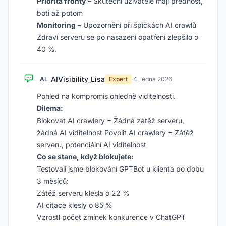
Priorita fronty
– Skuteční uživatelé mají přednost,
boti až potom
Monitoring
– Upozornění při špičkách AI crawlů
Zdraví serveru se po nasazení opatření zlepšilo o
40 %.
AIVisibility_Lisa
AL
Expert
·
4. ledna 2026
Pohled na kompromis ohledně viditelnosti.
Dilema:
Blokovat AI crawlery = Žádná zátěž serveru,
žádná AI viditelnost Povolit AI crawlery = Zátěž
serveru, potenciální AI viditelnost
Co se stane, když blokujete:
Testovali jsme blokování GPTBot u klienta po dobu
3 měsíců:
Zátěž serveru klesla o 22 %
AI citace klesly o 85 %
Vzrostl počet zmínek konkurence v ChatGPT