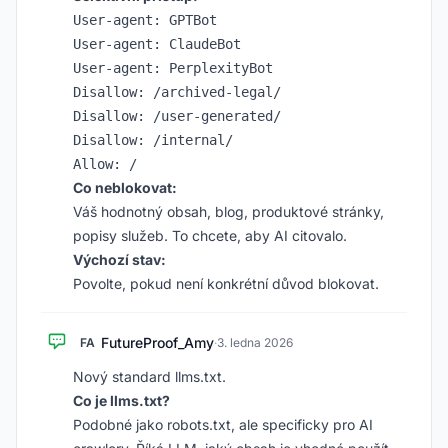
User-agent: GPTBot

User-agent: ClaudeBot

User-agent: PerplexityBot

Disallow: /archived-legal/

Disallow: /user-generated/

Disallow: /internal/

Co neblokovat:
Váš hodnotný obsah, blog, produktové stránky,
popisy služeb. To chcete, aby AI citovalo.
Výchozí stav:
Povolte, pokud není konkrétní důvod blokovat.
FutureProof_Amy
FA
·
3. ledna 2026
Nový standard llms.txt.
Co je llms.txt?
Podobné jako robots.txt, ale specificky pro AI