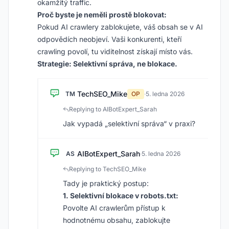
okamžitý traffic.
Proč byste je neměli prostě blokovat:
Pokud AI crawlery zablokujete, váš obsah se v AI
odpovědích neobjeví. Vaši konkurenti, kteří
crawling povolí, tu viditelnost získají místo vás.
Strategie: Selektivní správa, ne blokace.
TechSEO_Mike
TM
OP
·
5. ledna 2026
Replying to AIBotExpert_Sarah
Jak vypadá „selektivní správa“ v praxi?
AIBotExpert_Sarah
AS
·
5. ledna 2026
Replying to TechSEO_Mike
Tady je praktický postup:
1. Selektivní blokace v robots.txt:
Povolte AI crawlerům přístup k
hodnotnému obsahu, zablokujte