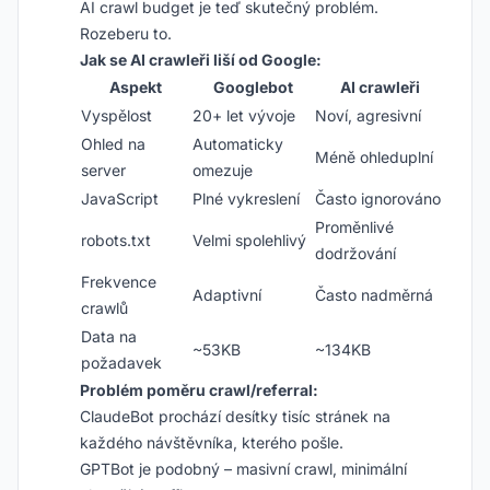
AI crawl budget je teď skutečný problém.
Rozeberu to.
Jak se AI crawleři liší od Google:
Aspekt
Googlebot
AI crawleři
Vyspělost
20+ let vývoje
Noví, agresivní
Ohled na
Automaticky
Méně ohleduplní
server
omezuje
JavaScript
Plné vykreslení
Často ignorováno
Proměnlivé
robots.txt
Velmi spolehlivý
dodržování
Frekvence
Adaptivní
Často nadměrná
crawlů
Data na
~53KB
~134KB
požadavek
Problém poměru crawl/referral:
ClaudeBot prochází desítky tisíc stránek na
každého návštěvníka, kterého pošle.
GPTBot je podobný – masivní crawl, minimální