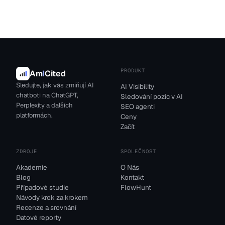
PRODUKT
Am
I
Cited
Sledujte, jak vás zmiňují AI
AI Visibility
chatboti na ChatGPT,
Sledování pozic v AI
Perplexity a dalších
SEO agenti
platformách.
Ceny
Začít
ZDROJE
SPOLEČNOST
Akademie
O Nás
Blog
Kontakt
Případové studie
FlowHunt
Návody krok za krokem
Recenze a srovnání
Datové reporty