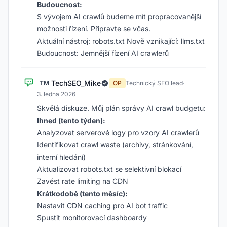
Budoucnost:
S vývojem AI crawlů budeme mít propracovanější
možnosti řízení. Připravte se včas.
Aktuální nástroj: robots.txt Nově vznikající: llms.txt
Budoucnost: Jemnější řízení AI crawlerů
TechSEO_Mike
TM
OP
Technický SEO lead
·
3. ledna 2026
Skvělá diskuze. Můj plán správy AI crawl budgetu:
Ihned (tento týden):
Analyzovat serverové logy pro vzory AI crawlerů
Identifikovat crawl waste (archivy, stránkování,
interní hledání)
Aktualizovat robots.txt se selektivní blokací
Zavést rate limiting na CDN
Krátkodobě (tento měsíc):
Nastavit CDN caching pro AI bot traffic
Spustit monitorovací dashboardy