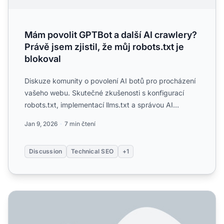
Mám povolit GPTBot a další AI crawlery?
Právě jsem zjistil, že můj robots.txt je
blokoval
Diskuze komunity o povolení AI botů pro procházení
vašeho webu. Skutečné zkušenosti s konfigurací
robots.txt, implementací llms.txt a správou AI
crawlerů....
Jan 9, 2026
7 min čtení
Discussion
Technical SEO
+1
Co je Crawl Budget pro AI? Pochopení alokace zdrojů AI 