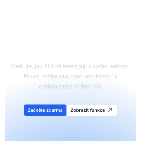
Monitorujte aktivitu AI
crawlerů
Sledujte, jak AI boti interagují s vaším webem.
Porozumějte vzorcům procházení a
optimalizujte viditelnost.
Začněte zdarma
Zobrazit funkce