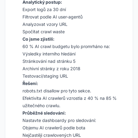
Analytický postup:
Export logů za 30 dní
Filtrovat podle AI user-agentů
Analyzovat vzory URL
Spočítat crawl waste
Co jsme zjistili:
60 % AI crawl budgetu bylo promrháno na:
Výsledky interního hledání
Stránkování nad stránku 5
Archivní stránky z roku 2018
Testovací/staging URL
Řešení:
robots.txt disallow pro tyto sekce.
Efektivita AI crawlerů vzrostla z 40 % na 85 %
užitečného crawlu.
Průběžné sledování:
Nastavte dashboardy pro sledování:
Objemu AI crawlerů podle bota
Nejčastěji crawlovených URL