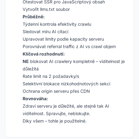
Otestovat SSR pro JavaScriptový obsah
Vytvořit llms.txt soubor
Průběžně:
Týdenní kontrola efektivity crawlu
Sledovat míru AI citací
Upravovat limity podle kapacity serveru
Porovnávat referral traffic z AI vs crawl objem
Klíčová rozhodnutí:
NE
blokovat AI crawlery kompletně – viditelnost je
důležitá
Rate limit na 2 požadavky/s
Selektivní blokace nízkohodnotových sekcí
Ochrana origin serveru přes CDN
Rovnováha:
Zdraví serveru je důležité, ale stejně tak AI
viditelnost. Spravujte, neblokujte.
Díky všem – tohle je použitelné.