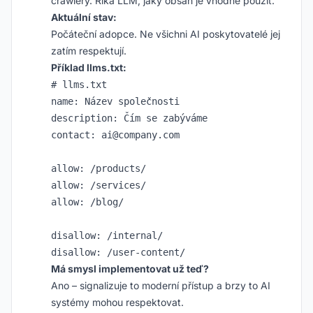
crawlery. Říká LLM, jaký obsah je vhodné použít.
Aktuální stav:
Počáteční adopce. Ne všichni AI poskytovatelé jej
zatím respektují.
Příklad llms.txt:
# llms.txt

name: Název společnosti

description: Čím se zabýváme

contact: ai@company.com

allow: /products/

allow: /services/

allow: /blog/

disallow: /internal/

Má smysl implementovat už teď?
Ano – signalizuje to moderní přístup a brzy to AI
systémy mohou respektovat.