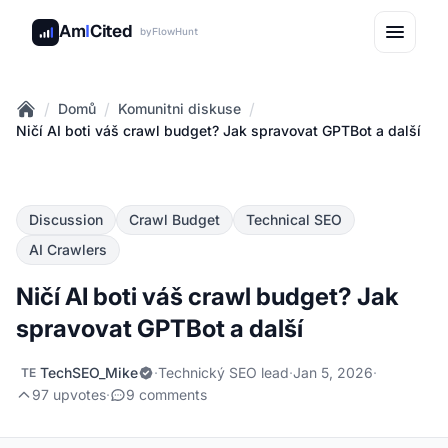
Am
I
Cited
by
FlowHunt
/
/
/
Domů
Komunitni diskuse
Home
Ničí AI boti váš crawl budget? Jak spravovat GPTBot a další
Discussion
Crawl Budget
Technical SEO
AI Crawlers
Ničí AI boti váš crawl budget? Jak
spravovat GPTBot a další
TechSEO_Mike
·
Technický SEO lead
·
Jan 5, 2026
·
TE
97 upvotes
·
9 comments