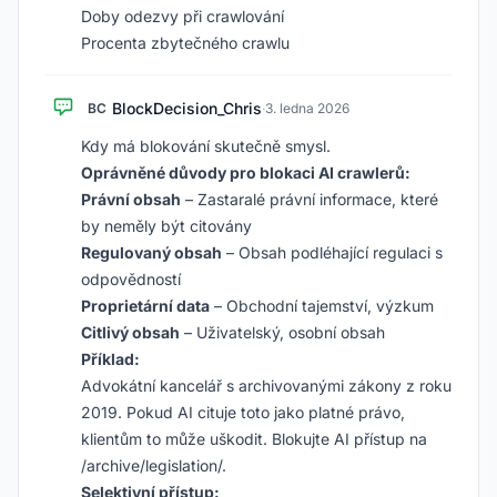
Doby odezvy při crawlování
Procenta zbytečného crawlu
BlockDecision_Chris
BC
·
3. ledna 2026
Kdy má blokování skutečně smysl.
Oprávněné důvody pro blokaci AI crawlerů:
Právní obsah
– Zastaralé právní informace, které
by neměly být citovány
Regulovaný obsah
– Obsah podléhající regulaci s
odpovědností
Proprietární data
– Obchodní tajemství, výzkum
Citlivý obsah
– Uživatelský, osobní obsah
Příklad:
Advokátní kancelář s archivovanými zákony z roku
2019. Pokud AI cituje toto jako platné právo,
klientům to může uškodit. Blokujte AI přístup na
/archive/legislation/.
Selektivní přístup: