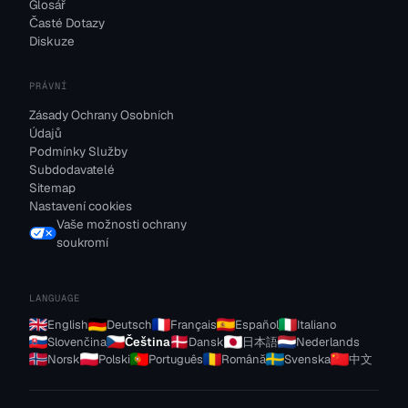
Glosář
Časté Dotazy
Diskuze
PRÁVNÍ
Zásady Ochrany Osobních
Údajů
Podmínky Služby
Subdodavatelé
Sitemap
Nastavení cookies
Vaše možnosti ochrany
soukromí
LANGUAGE
English
Deutsch
Français
Español
Italiano
Slovenčina
Čeština
Dansk
日本語
Nederlands
Norsk
Polski
Português
Română
Svenska
中文