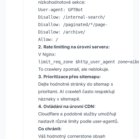
nízkohodnotové sekce:
User-agent: GPTBot

Disallow: /internal-search/

Disallow: /paginated/*/page-

Disallow: /archive/

2. Rate limiting na úrovni serveru:
V Nginx:
To crawlery zpomalí, ale neblokuje.
3. Prioritizace přes sitemapu:
Dejte hodnotné stránky do sitemap s
prioritami. AI crawleři často respektují
náznaky v sitemapě.
4. Ovládání na úrovni CDN:
Cloudflare a podobné služby umožňují
nastavit různé limity podle user-agentů.
Co chránit:
Váš hodnotný cornerstone obsah