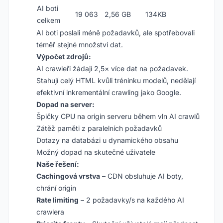
AI boti
19 063
2,56 GB
134KB
celkem
AI boti poslali méně požadavků, ale spotřebovali
téměř stejné množství dat.
Výpočet zdrojů:
AI crawleři žádají 2,5× více dat na požadavek.
Stahují celý HTML kvůli tréninku modelů, nedělají
efektivní inkrementální crawling jako Google.
Dopad na server:
Špičky CPU na origin serveru během vln AI crawlů
Zátěž paměti z paralelních požadavků
Dotazy na databázi u dynamického obsahu
Možný dopad na skutečné uživatele
Naše řešení:
Cachingová vrstva
– CDN obsluhuje AI boty,
chrání origin
Rate limiting
– 2 požadavky/s na každého AI
crawlera