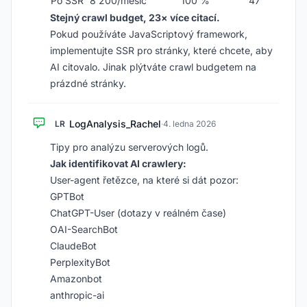
Po SSR
8 200/měsíc
100 %
47
Stejný crawl budget, 23× více citací.
Pokud používáte JavaScriptový framework,
implementujte SSR pro stránky, které chcete, aby
AI citovalo. Jinak plýtváte crawl budgetem na
prázdné stránky.
LogAnalysis_Rachel
LR
·
4. ledna 2026
Tipy pro analýzu serverových logů.
Jak identifikovat AI crawlery:
User-agent řetězce, na které si dát pozor:
GPTBot
ChatGPT-User (dotazy v reálném čase)
OAI-SearchBot
ClaudeBot
PerplexityBot
Amazonbot
anthropic-ai