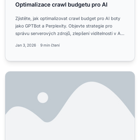
Optimalizace crawl budgetu pro AI
Zjistěte, jak optimalizovat crawl budget pro AI boty
jako GPTBot a Perplexity. Objevte strategie pro
správu serverových zdrojů, zlepšení viditelnosti v AI
a kon...
Jan 3, 2026
9 min čtení
Mám povolit GPTBot a další AI crawlery? Právě jsem zjistil,