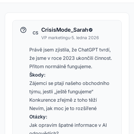
CrisisMode_Sarah
CS
VP marketingu
·
5. ledna 2026
Právě jsem zjistila, že ChatGPT tvrdí,
že jsme v roce 2023 ukončili činnost.
Přitom normálně fungujeme.
Škody:
Zájemci se ptají našeho obchodního
týmu, jestli „ještě fungujeme“
Konkurence zřejmě z toho těží
Nevím, jak moc je to rozšířené
Otázky:
Jak opravím špatné informace v AI
odpovědích?