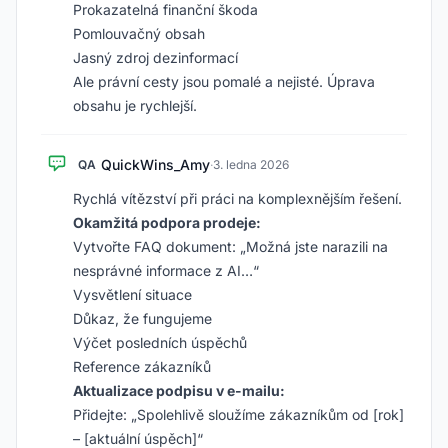
Prokazatelná finanční škoda
Pomlouvačný obsah
Jasný zdroj dezinformací
Ale právní cesty jsou pomalé a nejisté. Úprava
obsahu je rychlejší.
QuickWins_Amy
QA
·
3. ledna 2026
Rychlá vítězství při práci na komplexnějším řešení.
Okamžitá podpora prodeje:
Vytvořte FAQ dokument: „Možná jste narazili na
nesprávné informace z AI…“
Vysvětlení situace
Důkaz, že fungujeme
Výčet posledních úspěchů
Reference zákazníků
Aktualizace podpisu v e-mailu:
Přidejte: „Spolehlivě sloužíme zákazníkům od [rok]
– [aktuální úspěch]“