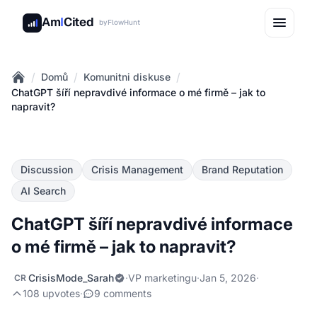
Am
I
Cited
by
FlowHunt
/
/
/
Domů
Komunitni diskuse
Home
ChatGPT šíří nepravdivé informace o mé firmě – jak to
napravit?
Discussion
Crisis Management
Brand Reputation
AI Search
ChatGPT šíří nepravdivé informace
o mé firmě – jak to napravit?
CrisisMode_Sarah
·
VP marketingu
·
Jan 5, 2026
·
CR
108 upvotes
·
9 comments