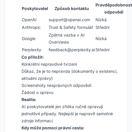
Pravděpodobnost
Poskytovatel
Způsob kontaktu
odpovědi
OpenAI
support@openai.com
Nízká
Anthropic
Trust & Safety formulář
Střední
Zpětná vazba v AI
Google
Nízká
Overviews
Perplexity
feedback@perplexity.ai
Střední
Co přiložit:
Konkrétní nepravdivé tvrzení
Důkaz, že je to nepravda (dokumenty o existenci,
aktuální zprávy)
Screenshoty nesprávných odpovědí
Žádost o opravu
Realita:
AI poskytovatelé jen zřídka ručně opravují
jednotlivé případy. Nejlepší je napravit samotné
zdroje informací.
Kdy může pomoci právní cesta: