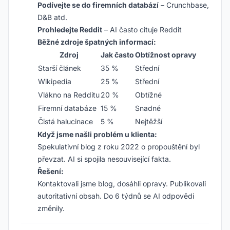
Podívejte se do firemních databází
– Crunchbase,
D&B atd.
Prohledejte Reddit
– AI často cituje Reddit
Běžné zdroje špatných informací:
Zdroj
Jak často
Obtížnost opravy
Starší článek
35 %
Střední
Wikipedia
25 %
Střední
Vlákno na Redditu
20 %
Obtížné
Firemní databáze
15 %
Snadné
Čistá halucinace
5 %
Nejtěžší
Když jsme našli problém u klienta:
Spekulativní blog z roku 2022 o propouštění byl
převzat. AI si spojila nesouvisející fakta.
Řešení:
Kontaktovali jsme blog, dosáhli opravy. Publikovali
autoritativní obsah. Do 6 týdnů se AI odpovědi
změnily.