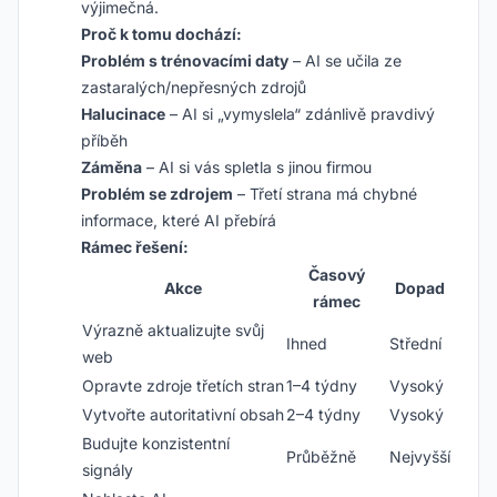
výjimečná.
Proč k tomu dochází:
Problém s trénovacími daty
– AI se učila ze
zastaralých/nepřesných zdrojů
Halucinace
– AI si „vymyslela“ zdánlivě pravdivý
příběh
Záměna
– AI si vás spletla s jinou firmou
Problém se zdrojem
– Třetí strana má chybné
informace, které AI přebírá
Rámec řešení:
Časový
Akce
Dopad
rámec
Výrazně aktualizujte svůj
Ihned
Střední
web
Opravte zdroje třetích stran
1–4 týdny
Vysoký
Vytvořte autoritativní obsah
2–4 týdny
Vysoký
Budujte konzistentní
Průběžně
Nejvyšší
signály