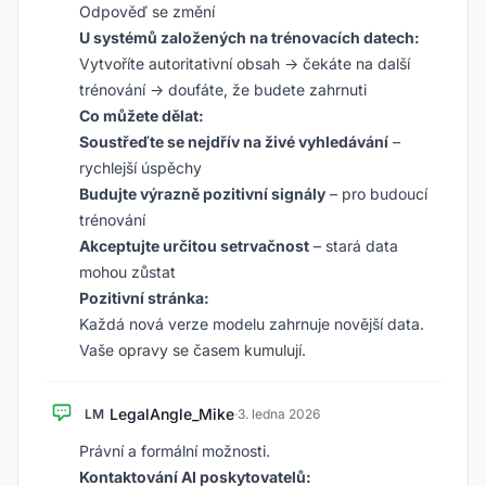
Odpověď se změní
U systémů založených na trénovacích datech:
Vytvoříte autoritativní obsah → čekáte na další
trénování → doufáte, že budete zahrnuti
Co můžete dělat:
Soustřeďte se nejdřív na živé vyhledávání
–
rychlejší úspěchy
Budujte výrazně pozitivní signály
– pro budoucí
trénování
Akceptujte určitou setrvačnost
– stará data
mohou zůstat
Pozitivní stránka:
Každá nová verze modelu zahrnuje novější data.
Vaše opravy se časem kumulují.
LegalAngle_Mike
LM
·
3. ledna 2026
Právní a formální možnosti.
Kontaktování AI poskytovatelů: