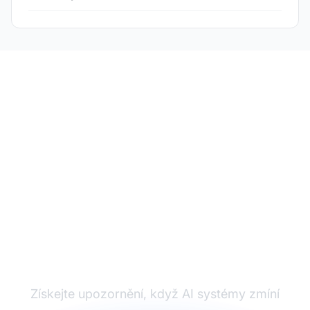
Monitorujte svou
značku v AI
odpovědích
Získejte upozornění, když AI systémy zmíní