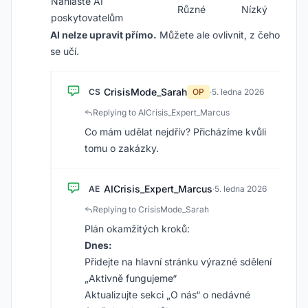
Nahlaste AI
Různé
Nízký
poskytovatelům
AI nelze upravit přímo.
Můžete ale ovlivnit, z čeho
se učí.
CrisisMode_Sarah
CS
OP
·
5. ledna 2026
Replying to AICrisis_Expert_Marcus
Co mám udělat nejdřív? Přicházíme kvůli
tomu o zakázky.
AICrisis_Expert_Marcus
AE
·
5. ledna 2026
Replying to CrisisMode_Sarah
Plán okamžitých kroků:
Dnes:
Přidejte na hlavní stránku výrazné sdělení
„Aktivně fungujeme“
Aktualizujte sekci „O nás“ o nedávné