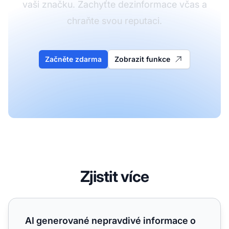
vaši značku. Zachyťte dezinformace včas a
chraňte svou reputaci.
Začněte zdarma
Zobrazit funkce
Zjistit více
AI generované nepravdivé informace o naší firmě – jak se p
AI generované nepravdivé informace o