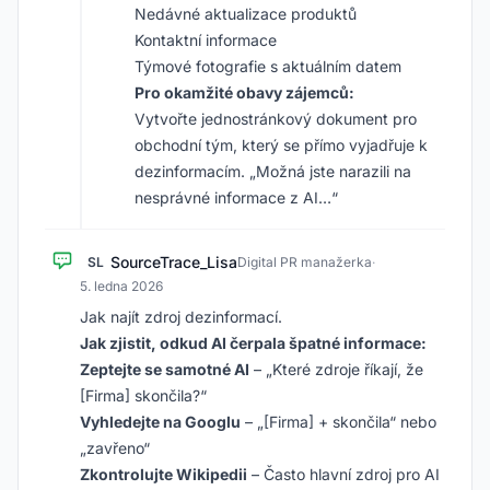
Nedávné aktualizace produktů
Kontaktní informace
Týmové fotografie s aktuálním datem
Pro okamžité obavy zájemců:
Vytvořte jednostránkový dokument pro
obchodní tým, který se přímo vyjadřuje k
dezinformacím. „Možná jste narazili na
nesprávné informace z AI…“
SourceTrace_Lisa
SL
Digital PR manažerka
·
5. ledna 2026
Jak najít zdroj dezinformací.
Jak zjistit, odkud AI čerpala špatné informace:
Zeptejte se samotné AI
– „Které zdroje říkají, že
[Firma] skončila?“
Vyhledejte na Googlu
– „[Firma] + skončila“ nebo
„zavřeno“
Zkontrolujte Wikipedii
– Často hlavní zdroj pro AI