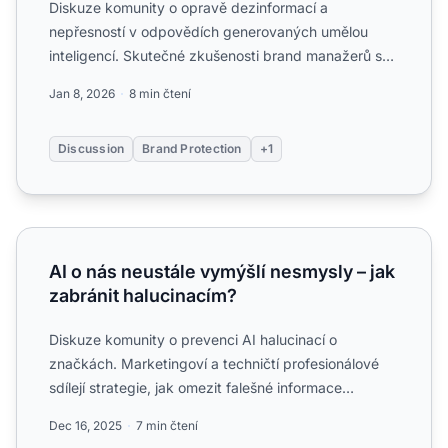
Diskuze komunity o opravě dezinformací a
nepřesností v odpovědích generovaných umělou
inteligencí. Skutečné zkušenosti brand manažerů s
AI halucinacemi o jejich...
Jan 8, 2026
8 min čtení
Discussion
Brand Protection
+1
AI o nás neustále vymýšlí nesmysly – jak zabránit halucin
AI o nás neustále vymýšlí nesmysly – jak
zabránit halucinacím?
Diskuze komunity o prevenci AI halucinací o
značkách. Marketingoví a techničtí profesionálové
sdílejí strategie, jak omezit falešné informace
generované AI o sv...
Dec 16, 2025
7 min čtení