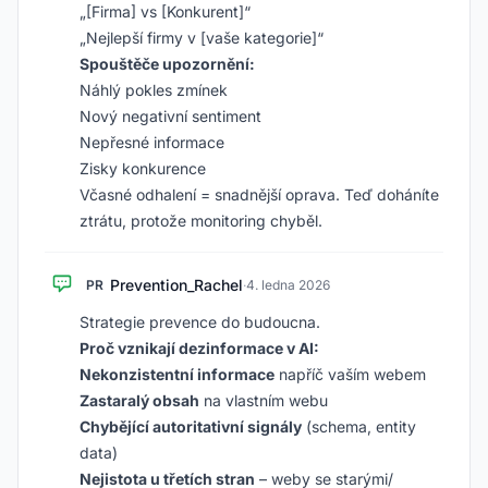
„[Firma] vs [Konkurent]“
„Nejlepší firmy v [vaše kategorie]“
Spouštěče upozornění:
Náhlý pokles zmínek
Nový negativní sentiment
Nepřesné informace
Zisky konkurence
Včasné odhalení = snadnější oprava. Teď doháníte
ztrátu, protože monitoring chyběl.
Prevention_Rachel
PR
·
4. ledna 2026
Strategie prevence do budoucna.
Proč vznikají dezinformace v AI:
Nekonzistentní informace
napříč vaším webem
Zastaralý obsah
na vlastním webu
Chybějící autoritativní signály
(schema, entity
data)
Nejistota u třetích stran
– weby se starými/