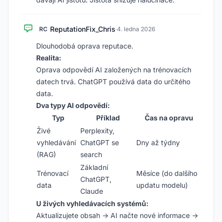
ReputationFix_Chris
RC
·
4. ledna 2026
Dlouhodobá oprava reputace.
Realita:
Oprava odpovědí AI založených na trénovacích
datech trvá. ChatGPT používá data do určitého
data.
Dva typy AI odpovědí:
Typ
Příklad
Čas na opravu
Živé
Perplexity,
vyhledávání
ChatGPT se
Dny až týdny
(RAG)
search
Základní
Trénovací
Měsíce (do dalšího
ChatGPT,
data
updatu modelu)
Claude
U živých vyhledávacích systémů:
Aktualizujete obsah → AI načte nové informace →