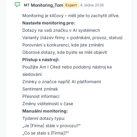
Monitoring_Tom
MT
Expert
·
4. ledna 2026
Monitoring je klíčový – měli jste to zachytit dříve.
Nastavte monitoring pro:
Dotazy na vaši značku v AI systémech
Varianty (název firmy + podnikání, provoz, status)
Porovnání s konkurencí, kde jste zmíněni
Oborové dotazy, kde byste se měli objevit
Přístup s nástroji:
Použijte Am I Cited nebo podobný nástroj ke
sledování:
Zmínky o značce napříč AI platformami
Sentiment zmínek
Přesnost informací
Změny viditelnosti v čase
Manuální monitoring:
Týdenní dotazy typu:
„Je [Firma] stále v provozu?“
„Co se stalo s [Firma]?“