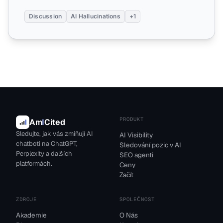
Discussion
AI Hallucinations
+1
PRODUKT
Am
I
Cited
Sledujte, jak vás zmiňují AI
AI Visibility
chatboti na ChatGPT,
Sledování pozic v AI
Perplexity a dalších
SEO agenti
platformách.
Ceny
Začít
ZDROJE
SPOLEČNOST
Akademie
O Nás