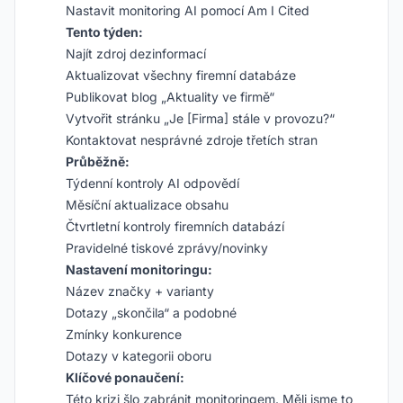
Nastavit monitoring AI pomocí Am I Cited
Tento týden:
Najít zdroj dezinformací
Aktualizovat všechny firemní databáze
Publikovat blog „Aktuality ve firmě“
Vytvořit stránku „Je [Firma] stále v provozu?“
Kontaktovat nesprávné zdroje třetích stran
Průběžně:
Týdenní kontroly AI odpovědí
Měsíční aktualizace obsahu
Čtvrtletní kontroly firemních databází
Pravidelné tiskové zprávy/novinky
Nastavení monitoringu:
Název značky + varianty
Dotazy „skončila“ a podobné
Zmínky konkurence
Dotazy v kategorii oboru
Klíčové ponaučení:
Této krizi šlo zabránit monitoringem. Měli jsme to