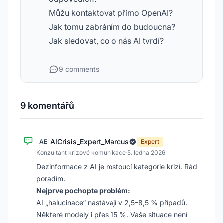
Můžu kontaktovat přímo OpenAI?
Jak tomu zabráním do budoucna?
Jak sledovat, co o nás AI tvrdí?
9 comments
9 komentářů
AICrisis_Expert_Marcus
AE
Expert
Konzultant krizové komunikace
·
5. ledna 2026
Dezinformace z AI je rostoucí kategorie krizí. Rád
poradím.
Nejprve pochopte problém:
AI „halucinace“ nastávají v 2,5–8,5 % případů.
Některé modely i přes 15 %. Vaše situace není