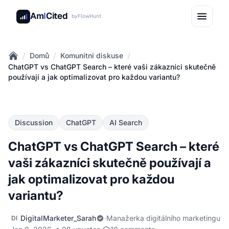
Am
I
Cited
by
FlowHunt
/
/
/
Domů
Komunitni diskuse
Home
ChatGPT vs ChatGPT Search – které vaši zákazníci skutečně
používají a jak optimalizovat pro každou variantu?
Discussion
ChatGPT
AI Search
ChatGPT vs ChatGPT Search – které
vaši zákazníci skutečně používají a
jak optimalizovat pro každou
variantu?
DigitalMarketer_Sarah
·
Manažerka digitálního marketingu
DI