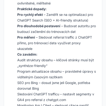
ovlivnitelné, měřitelné
Praktické dopady:
Pro rychlý efekt
– Zaměřit se na optimalizaci pro
ChatGPT Search (SEO + AI-friendly struktura)
Pro dlouhodobé postavení
– Budovat autoritu pro
budoucí začlenění do trénovacích dat
Pro měření
– Sledovat referral traffic z ChatGPT
přímo, pro trénovací data využívat proxy
ukazatele
Co zavádím:
Audit struktury obsahu – klíčové stránky musí být
„synthéze-friendly“
Program aktualizace obsahu – pravidelné úpravy s
viditelným časovým razítkem
SEO pro Bing – dosud jsme jeli Google, potřeba
dorovnat Bing
Sledování ChatGPT trafficu – nastavit segmenty v
GA4 pro referral z chatgpt.com
Monitoring Am I Cited – sledovat citace napříč