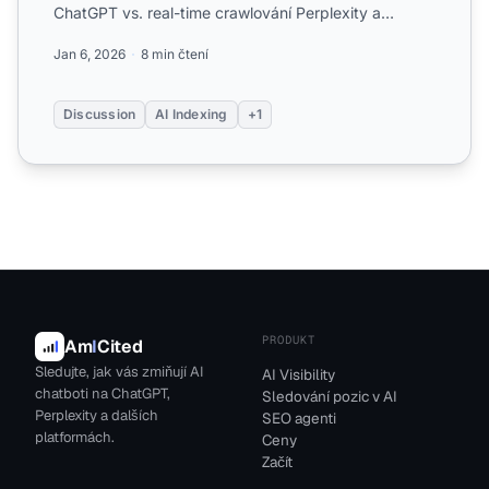
ChatGPT vs. real-time crawlování Perplexity a
důsledky pro vi...
Jan 6, 2026
8 min čtení
Discussion
AI Indexing
+1
PRODUKT
Am
I
Cited
Sledujte, jak vás zmiňují AI
AI Visibility
chatboti na ChatGPT,
Sledování pozic v AI
Perplexity a dalších
SEO agenti
platformách.
Ceny
Začít