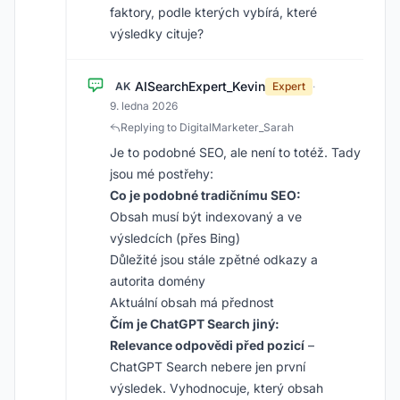
faktory, podle kterých vybírá, které
výsledky cituje?
AISearchExpert_Kevin
AK
Expert
·
9. ledna 2026
Replying to DigitalMarketer_Sarah
Je to podobné SEO, ale není to totéž. Tady
jsou mé postřehy:
Co je podobné tradičnímu SEO:
Obsah musí být indexovaný a ve
výsledcích (přes Bing)
Důležité jsou stále zpětné odkazy a
autorita domény
Aktuální obsah má přednost
Čím je ChatGPT Search jiný:
Relevance odpovědi před pozicí
–
ChatGPT Search nebere jen první
výsledek. Vyhodnocuje, který obsah