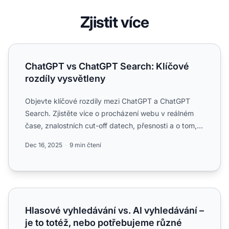
Zjistit více
ChatGPT vs ChatGPT Search: Klíčové rozdíly vysvětleny
ChatGPT vs ChatGPT Search: Klíčové
rozdíly vysvětleny
Objevte klíčové rozdíly mezi ChatGPT a ChatGPT
Search. Zjistěte více o procházení webu v reálném
čase, znalostních cut-off datech, přesnosti a o tom,
kdy použít...
Dec 16, 2025
9 min čtení
Hlasové vyhledávání vs. AI vyhledávání – je to totéž, neb
Hlasové vyhledávání vs. AI vyhledávání –
je to totéž, nebo potřebujeme různé