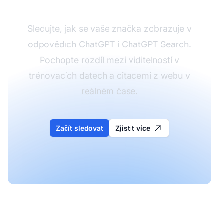
Sledujte, jak se vaše značka zobrazuje v
odpovědích ChatGPT i ChatGPT Search.
Pochopte rozdíl mezi viditelností v
trénovacích datech a citacemi z webu v
reálném čase.
Začít sledovat
Zjistit více