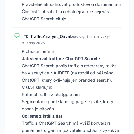
Pravidelně aktualizovat produktovou dokumentaci
Čím čistší obsah, tím ochotněji a přesněji vás
ChatGPT Search cituje.
TrafficAnalyst_Dave
TD
Lead digitální analytiky
·
8. ledna 2026
K otázce měření:
Jak sledovat traffic z ChatGPT Search:
ChatGPT Search posílá traffic s refererem, takže
ho v analytice NAJDETE (na rozdíl od běžného
ChatGPT, který ovlivňuje jen branded search).
V GA4 sledujte:
Referral traffic z chatgpt.com
Segmentace podle landing page: zjistíte, který
obsah je citován
Co jsme zjistili z dat:
Traffic z ChatGPT Search má vyšší konverzní
poměr než organika (uživatelé přichází s vysokým