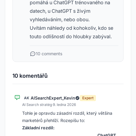
pomáhá u ChatGPT trénovaného na
datech, u ChatGPT s živým
vyhledáváním, nebo obou.
Uvítám náhledy od kohokoliv, kdo se
touto odlišností do hloubky zabýval.
10 comments
10 komentářů
AISearchExpert_Kevin
AK
Expert
AI Search stratég
·
9. ledna 2026
Tohle je opravdu zásadní rozdíl, který většina
marketérů přehlíží. Rozepíšu to:
Základní rozdíl:
ChatGPT