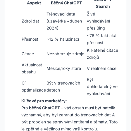
Aspekt
Běžný ChatGPT
Search
Trénovací data
Živé
Zdroj dat
(uzávěrka ~duben
vyhledávání
2024)
přes Bing
~76 % faktická
Přesnost
~12 % halucinací
přesnost
Klikatelné citace
Citace
Nezobrazuje zdroje
zdrojů
Aktuálnost
Měsíce/roky staré
V reálném čase
obsahu
Být
Cíl
Být v trénovacích
dohledatelný ve
optimalizace
datech
vyhledávání
Klíčové pro marketéry:
Pro
běžný ChatGPT
– váš obsah musí být natolik
významný, aby byl zahrnut do trénovacích dat A
být propojen se správnými entitami a tématy. Toto
je zpětné a většinou mimo vaši kontrolu.