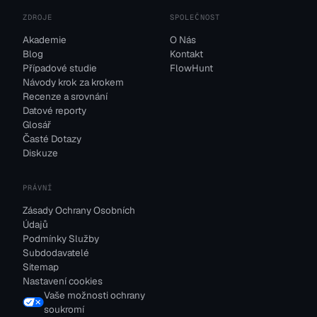
ZDROJE
SPOLEČNOST
Akademie
O Nás
Blog
Kontakt
Případové studie
FlowHunt
Návody krok za krokem
Recenze a srovnání
Datové reporty
Glosář
Časté Dotazy
Diskuze
PRÁVNÍ
Zásady Ochrany Osobních
Údajů
Podmínky Služby
Subdodavatelé
Sitemap
Nastavení cookies
Vaše možnosti ochrany
soukromí