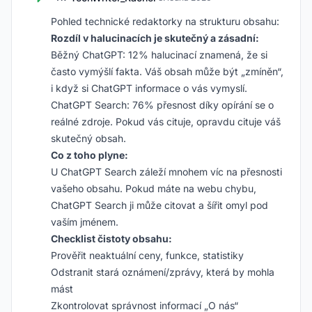
Pohled technické redaktorky na strukturu obsahu:
Rozdíl v halucinacích je skutečný a zásadní:
Běžný ChatGPT: 12% halucinací znamená, že si
často vymýšlí fakta. Váš obsah může být „zmíněn“,
i když si ChatGPT informace o vás vymyslí.
ChatGPT Search: 76% přesnost díky opírání se o
reálné zdroje. Pokud vás cituje, opravdu cituje váš
skutečný obsah.
Co z toho plyne:
U ChatGPT Search záleží mnohem víc na přesnosti
vašeho obsahu. Pokud máte na webu chybu,
ChatGPT Search ji může citovat a šířit omyl pod
vaším jménem.
Checklist čistoty obsahu:
Prověřit neaktuální ceny, funkce, statistiky
Odstranit stará oznámení/zprávy, která by mohla
mást
Zkontrolovat správnost informací „O nás“