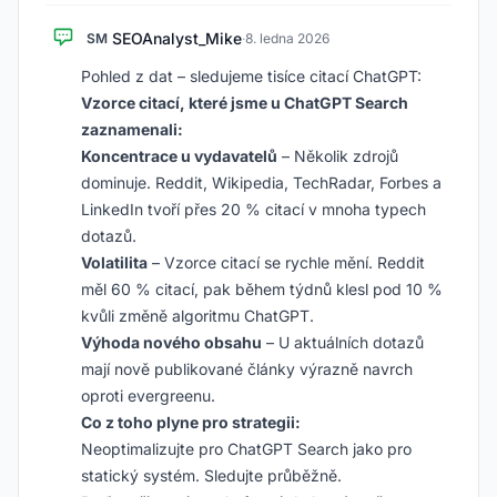
SEOAnalyst_Mike
SM
·
8. ledna 2026
Pohled z dat – sledujeme tisíce citací ChatGPT:
Vzorce citací, které jsme u ChatGPT Search
zaznamenali:
Koncentrace u vydavatelů
– Několik zdrojů
dominuje. Reddit, Wikipedia, TechRadar, Forbes a
LinkedIn tvoří přes 20 % citací v mnoha typech
dotazů.
Volatilita
– Vzorce citací se rychle mění. Reddit
měl 60 % citací, pak během týdnů klesl pod 10 %
kvůli změně algoritmu ChatGPT.
Výhoda nového obsahu
– U aktuálních dotazů
mají nově publikované články výrazně navrch
oproti evergreenu.
Co z toho plyne pro strategii:
Neoptimalizujte pro ChatGPT Search jako pro
statický systém. Sledujte průběžně.