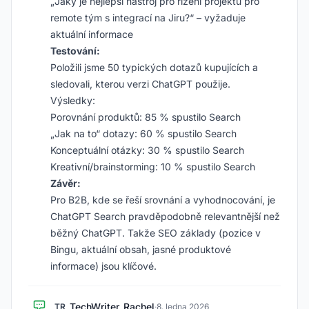
„Jaký je nejlepší nástroj pro řízení projektů pro
remote tým s integrací na Jiru?“ – vyžaduje
aktuální informace
Testování:
Položili jsme 50 typických dotazů kupujících a
sledovali, kterou verzi ChatGPT použije.
Výsledky:
Porovnání produktů: 85 % spustilo Search
„Jak na to“ dotazy: 60 % spustilo Search
Konceptuální otázky: 30 % spustilo Search
Kreativní/brainstorming: 10 % spustilo Search
Závěr:
Pro B2B, kde se řeší srovnání a vyhodnocování, je
ChatGPT Search pravděpodobně relevantnější než
běžný ChatGPT. Takže SEO základy (pozice v
Bingu, aktuální obsah, jasné produktové
informace) jsou klíčové.
TechWriter_Rachel
TR
·
8. ledna 2026