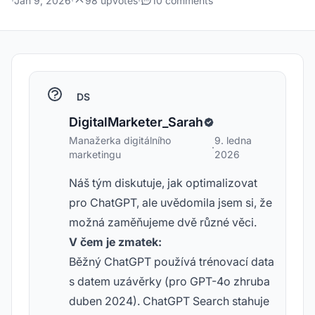
·
Jan 9, 2026
·
98 upvotes
·
10 comments
DS
DigitalMarketer_Sarah
Manažerka digitálního
9. ledna
·
marketingu
2026
Náš tým diskutuje, jak optimalizovat
pro ChatGPT, ale uvědomila jsem si, že
možná zaměňujeme dvě různé věci.
V čem je zmatek:
Běžný ChatGPT používá trénovací data
s datem uzávěrky (pro GPT-4o zhruba
duben 2024). ChatGPT Search stahuje