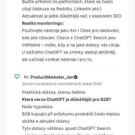
Buďte přítomní na platformách, které se často
citují (diskuze na Redditu, LinkedIn atd.)
Aktuálnost je ještě důležitější než v klasickém SEO
Realita monitoringu:
Používejte nástroje jako Am I Cited pro sledování,
kde jste citováni. Citace z ChatGPT Search jsou
měřitelné – vidíte, kdy a na jaké dotazy vás cituje.
U běžného ChatGPT se zmínky sledují obtížněji,
ale začínají vznikat nástroje i pro to.
ProductMarketer_Jen
PJ
Seniorní produktová marketérka
·
8. ledna 2026
Praktická otázka, kterou řešíme:
Která verze ChatGPT je důležitější pro B2B?
Naše hypotéza:
B2B kupující při průzkumu produktů často kladou
složité a aktuální otázky
Tyto dotazy většinou spustí ChatGPT Search