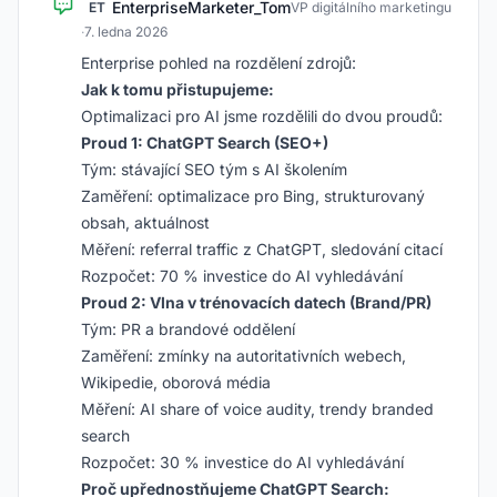
EnterpriseMarketer_Tom
ET
VP digitálního marketingu
·
7. ledna 2026
Enterprise pohled na rozdělení zdrojů:
Jak k tomu přistupujeme:
Optimalizaci pro AI jsme rozdělili do dvou proudů:
Proud 1: ChatGPT Search (SEO+)
Tým: stávající SEO tým s AI školením
Zaměření: optimalizace pro Bing, strukturovaný
obsah, aktuálnost
Měření: referral traffic z ChatGPT, sledování citací
Rozpočet: 70 % investice do AI vyhledávání
Proud 2: Vlna v trénovacích datech (Brand/PR)
Tým: PR a brandové oddělení
Zaměření: zmínky na autoritativních webech,
Wikipedie, oborová média
Měření: AI share of voice audity, trendy branded
search
Rozpočet: 30 % investice do AI vyhledávání
Proč upřednostňujeme ChatGPT Search: