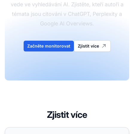
vede ve vyhledávání AI. Zjistěte, kteří autoři a
témata jsou citováni v ChatGPT, Perplexity a
Google AI Overviews.
Začněte monitorovat
Zjistit více
Zjistit více
Jak prokázat odbornost, aby vás AI systémy rozpoznaly j