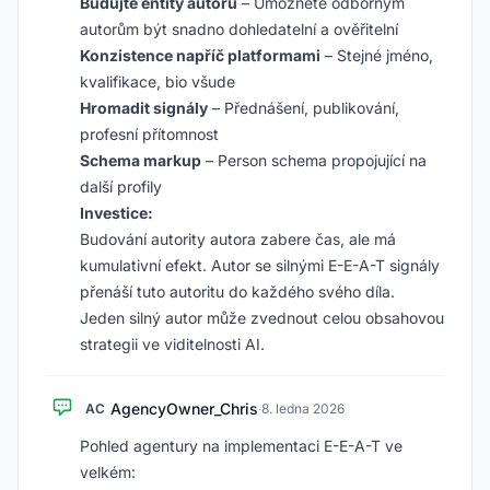
Budujte entity autorů
– Umožněte odborným
autorům být snadno dohledatelní a ověřitelní
Konzistence napříč platformami
– Stejné jméno,
kvalifikace, bio všude
Hromadit signály
– Přednášení, publikování,
profesní přítomnost
Schema markup
– Person schema propojující na
další profily
Investice:
Budování autority autora zabere čas, ale má
kumulativní efekt. Autor se silnými E-E-A-T signály
přenáší tuto autoritu do každého svého díla.
Jeden silný autor může zvednout celou obsahovou
strategii ve viditelnosti AI.
AgencyOwner_Chris
AC
·
8. ledna 2026
Pohled agentury na implementaci E-E-A-T ve
velkém: