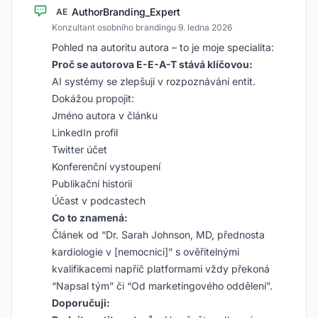
AuthorBranding_Expert
AE
Konzultant osobního brandingu
·
9. ledna 2026
Pohled na autoritu autora – to je moje specialita:
Proč se autorova E-E-A-T stává klíčovou:
AI systémy se zlepšují v rozpoznávání entit.
Dokážou propojit:
Jméno autora v článku
LinkedIn profil
Twitter účet
Konferenční vystoupení
Publikační historii
Účast v podcastech
Co to znamená:
Článek od “Dr. Sarah Johnson, MD, přednosta
kardiologie v [nemocnici]” s ověřitelnými
kvalifikacemi napříč platformami vždy překoná
“Napsal tým” či “Od marketingového oddělení”.
Doporučuji: