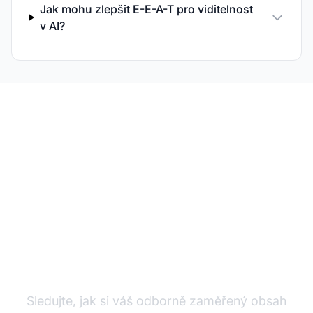
Jak mohu zlepšit E-E-A-T pro viditelnost
v AI?
Monitorujte svůj E-E-
A-T výkon v AI
Sledujte, jak si váš odborně zaměřený obsah