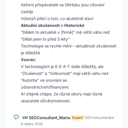
Aktivní přispěvatelé na GitHubu jsou citováni
častěji
Inženýři píšící o tom, co skutečně staví
Aktuální zkušenosti > Historické
“Dělám to aktuálně v [firmě]” má větší váhu než
“Dělal jsem to před 5 lety”
Technologie se rychle mění – aktuálnost zkušeností
je důležitá
Vzorec:
V technologiích je E-E-A-T stále důležitý, ale
“Zkušenost” a “Odbornost” mají větší váhu než
“Autorita” ve srovnání se
zdravotnictvím/financemi.
AI zřejmě chápe, že různé obory mají různé
ukazatele důvěryhodnosti.
SEOConsultant_Maria
SM
Expert
SEO konzultantka
·
9. ledna 2026