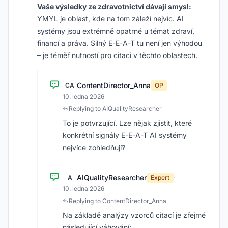
Vaše výsledky ze zdravotnictví dávají smysl:
YMYL je oblast, kde na tom záleží nejvíc. AI
systémy jsou extrémně opatrné u témat zdraví,
financí a práva. Silný E-E-A-T tu není jen výhodou
– je téměř nutností pro citaci v těchto oblastech.
ContentDirector_Anna
CA
OP
·
10. ledna 2026
Replying to AIQualityResearcher
To je potvrzující. Lze nějak zjistit, které
konkrétní signály E-E-A-T AI systémy
nejvíce zohledňují?
AIQualityResearcher
A
Expert
·
10. ledna 2026
Replying to ContentDirector_Anna
Na základě analýzy vzorců citací je zřejmé
následující váhování: