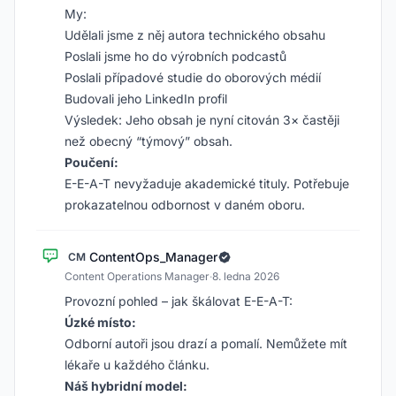
My:
Udělali jsme z něj autora technického obsahu
Poslali jsme ho do výrobních podcastů
Poslali případové studie do oborových médií
Budovali jeho LinkedIn profil
Výsledek: Jeho obsah je nyní citován 3× častěji
než obecný “týmový” obsah.
Poučení:
E-E-A-T nevyžaduje akademické tituly. Potřebuje
prokazatelnou odbornost v daném oboru.
ContentOps_Manager
CM
Content Operations Manager
·
8. ledna 2026
Provozní pohled – jak škálovat E-E-A-T:
Úzké místo:
Odborní autoři jsou drazí a pomalí. Nemůžete mít
lékaře u každého článku.
Náš hybridní model: