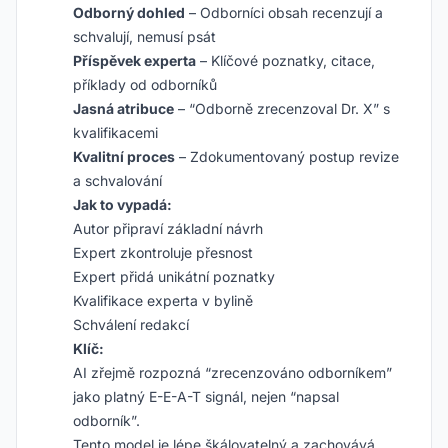
Odborný dohled
– Odborníci obsah recenzují a
schvalují, nemusí psát
Příspěvek experta
– Klíčové poznatky, citace,
příklady od odborníků
Jasná atribuce
– “Odborně zrecenzoval Dr. X” s
kvalifikacemi
Kvalitní proces
– Zdokumentovaný postup revize
a schvalování
Jak to vypadá:
Autor připraví základní návrh
Expert zkontroluje přesnost
Expert přidá unikátní poznatky
Kvalifikace experta v bylině
Schválení redakcí
Klíč:
AI zřejmě rozpozná “zrecenzováno odborníkem”
jako platný E-E-A-T signál, nejen “napsal
odborník”.
Tento model je lépe škálovatelný a zachovává