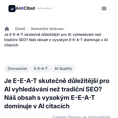
Am
I
Cited
by
FlowHunt
/
/
/
Domů
Komunitni diskuse
Home
Je E-E-A-T skutečně důležitější pro AI vyhledávání než
tradiční SEO? Náš obsah s vysokým E-E-A-T dominuje v AI
citacích
Discussion
E-E-A-T
AI Quality
Je E-E-A-T skutečně důležitější pro
AI vyhledávání než tradiční SEO?
Náš obsah s vysokým E-E-A-T
dominuje v AI citacích
Content Director ve zdravotnické