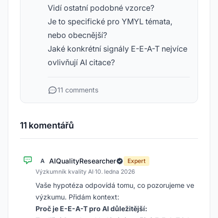
Vidí ostatní podobné vzorce?
Je to specifické pro YMYL témata,
nebo obecnější?
Jaké konkrétní signály E-E-A-T nejvíce
ovlivňují AI citace?
11 comments
11 komentářů
AIQualityResearcher
A
Expert
Výzkumník kvality AI
·
10. ledna 2026
Vaše hypotéza odpovídá tomu, co pozorujeme ve
výzkumu. Přidám kontext:
Proč je E-E-A-T pro AI důležitější: