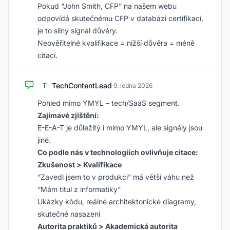
Pokud “John Smith, CFP” na našem webu
odpovídá skutečnému CFP v databázi certifikací,
je to silný signál důvěry.
Neověřitelné kvalifikace = nižší důvěra = méně
citací.
TechContentLead
T
·
9. ledna 2026
Pohled mimo YMYL – tech/SaaS segment.
Zajímavé zjištění:
E-E-A-T je důležitý i mimo YMYL, ale signály jsou
jiné.
Co podle nás v technologiích ovlivňuje citace:
Zkušenost > Kvalifikace
“Zavedl jsem to v produkci” má větší váhu než
“Mám titul z informatiky”
Ukázky kódu, reálné architektonické diagramy,
skutečné nasazení
Autorita praktiků > Akademická autorita