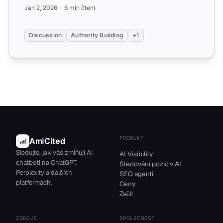
rozpo...
Jan 2, 2026
6 min čtení
Discussion
Authority Building
+1
PRODUKT
Am
I
Cited
Sledujte, jak vás zmiňují AI
AI Visibility
chatboti na ChatGPT,
Sledování pozic v AI
Perplexity a dalších
SEO agenti
platformách.
Ceny
Začít
ZDROJE
SPOLEČNOST