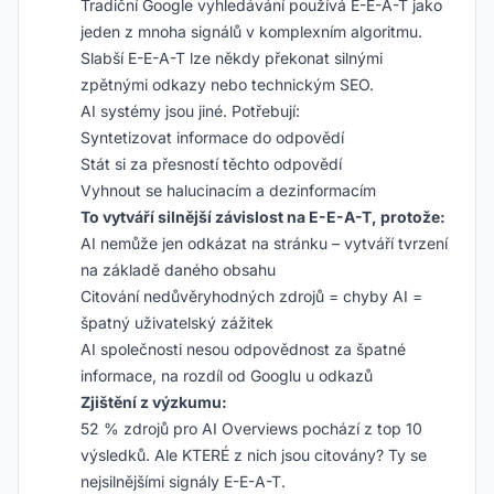
Tradiční Google vyhledávání používá E-E-A-T jako
jeden z mnoha signálů v komplexním algoritmu.
Slabší E-E-A-T lze někdy překonat silnými
zpětnými odkazy nebo technickým SEO.
AI systémy jsou jiné. Potřebují:
Syntetizovat informace do odpovědí
Stát si za přesností těchto odpovědí
Vyhnout se halucinacím a dezinformacím
To vytváří silnější závislost na E-E-A-T, protože:
AI nemůže jen odkázat na stránku – vytváří tvrzení
na základě daného obsahu
Citování nedůvěryhodných zdrojů = chyby AI =
špatný uživatelský zážitek
AI společnosti nesou odpovědnost za špatné
informace, na rozdíl od Googlu u odkazů
Zjištění z výzkumu:
52 % zdrojů pro AI Overviews pochází z top 10
výsledků. Ale KTERÉ z nich jsou citovány? Ty se
nejsilnějšími signály E-E-A-T.