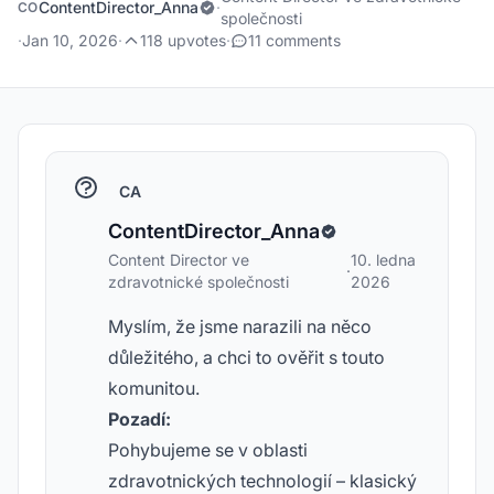
ContentDirector_Anna
·
CO
společnosti
·
Jan 10, 2026
·
118 upvotes
·
11 comments
CA
ContentDirector_Anna
Content Director ve
10. ledna
·
zdravotnické společnosti
2026
Myslím, že jsme narazili na něco
důležitého, a chci to ověřit s touto
komunitou.
Pozadí:
Pohybujeme se v oblasti
zdravotnických technologií – klasický