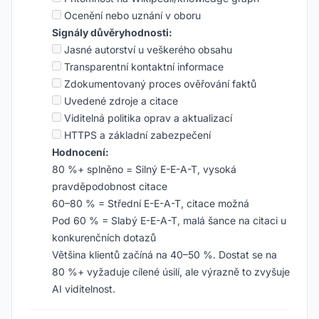
Ocenění nebo uznání v oboru
Signály důvěryhodnosti:
Jasné autorství u veškerého obsahu
Transparentní kontaktní informace
Zdokumentovaný proces ověřování faktů
Uvedené zdroje a citace
Viditelná politika oprav a aktualizací
HTTPS a základní zabezpečení
Hodnocení:
80 %+ splněno = Silný E-E-A-T, vysoká
pravděpodobnost citace
60–80 % = Střední E-E-A-T, citace možná
Pod 60 % = Slabý E-E-A-T, malá šance na citaci u
konkurenčních dotazů
Většina klientů začíná na 40–50 %. Dostat se na
80 %+ vyžaduje cílené úsilí, ale výrazně to zvyšuje
AI viditelnost.