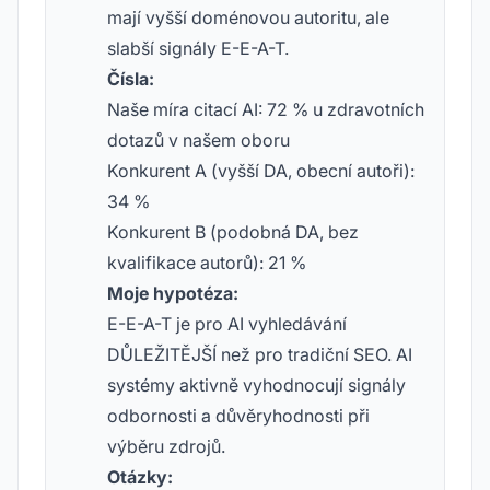
mají vyšší doménovou autoritu, ale
slabší signály E-E-A-T.
Čísla:
Naše míra citací AI: 72 % u zdravotních
dotazů v našem oboru
Konkurent A (vyšší DA, obecní autoři):
34 %
Konkurent B (podobná DA, bez
kvalifikace autorů): 21 %
Moje hypotéza:
E-E-A-T je pro AI vyhledávání
DŮLEŽITĚJŠÍ než pro tradiční SEO. AI
systémy aktivně vyhodnocují signály
odbornosti a důvěryhodnosti při
výběru zdrojů.
Otázky: