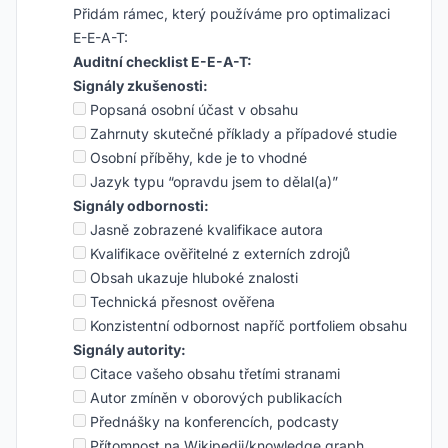
Přidám rámec, který používáme pro optimalizaci
E-E-A-T:
Auditní checklist E-E-A-T:
Signály zkušenosti:
Popsaná osobní účast v obsahu
Zahrnuty skutečné příklady a případové studie
Osobní příběhy, kde je to vhodné
Jazyk typu “opravdu jsem to dělal(a)”
Signály odbornosti:
Jasně zobrazené kvalifikace autora
Kvalifikace ověřitelné z externích zdrojů
Obsah ukazuje hluboké znalosti
Technická přesnost ověřena
Konzistentní odbornost napříč portfoliem obsahu
Signály autority:
Citace vašeho obsahu třetími stranami
Autor zmíněn v oborových publikacích
Přednášky na konferencích, podcasty
Přítomnost na Wikipedii/knowledge graph