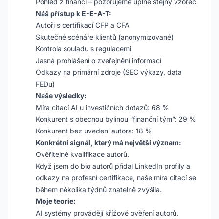
Pohled z financí – pozorujeme úplně stejný vzorec.
Náš přístup k E-E-A-T:
Autoři s certifikací CFP a CFA
Skutečné scénáře klientů (anonymizované)
Kontrola souladu s regulacemi
Jasná prohlášení o zveřejnění informací
Odkazy na primární zdroje (SEC výkazy, data
FEDu)
Naše výsledky:
Míra citací AI u investičních dotazů: 68 %
Konkurent s obecnou bylinou “finanční tým”: 29 %
Konkurent bez uvedení autora: 18 %
Konkrétní signál, který má největší význam:
Ověřitelné kvalifikace autorů.
Když jsem do bio autorů přidal LinkedIn profily a
odkazy na profesní certifikace, naše míra citací se
během několika týdnů znatelně zvýšila.
Moje teorie:
AI systémy provádějí křížové ověření autorů.