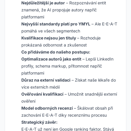
Nejdůležitější je autor
– Rozpoznávání entit
znamená, že AI propojuje autory napříč
platformami
Nejvyšší standardy platí pro YMYL
– Ale E-E-A-T
pomáhá ve všech segmentech
Kvalifikace nejsou jen tituly
– Rozhoduje
prokázaná odbornost a zkušenost
Co přidáváme do našeho postupu:
Optimalizace autorů jako entit
– Lepší LinkedIn
profily, schema markup, přítomnost napříč
platformami
Důraz na externí validaci
– Získat naše lékaře do
více externích médií
Ověřování kvalifikací
– Umožnit snadnější externí
ověření
Model odborných recenzí
– Škálovat obsah při
zachování E-E-A-T díky recenznímu procesu
Strategický závěr:
E-E-A-T už není jen Google ranking faktor. Stává