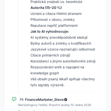
Praktické znalosti vs. teoretické
Autorita (15–20 %)
Uznání a citace třetími stranami
Přítomnost v oboru, zmínky
Reputace napříč platformami
Jak to AI vyhodnocuje:
AI systémy pravděpodobně sledují:
Byliny autorů a zmínky o kvalifikacích
Jazykové vzorce naznačující odbornost
Citace primárních zdrojů
Konzistenci s jinými autoritativními zdroji
Rozpoznávání entit a napojení na
knowledge graph
Váš obsah psaný lékaři splňuje všechny
tyto signály výrazně.
FinanceMarketer_Steve
FS
Marketingový ředitel, finanční služby
·
10. ledna 2026