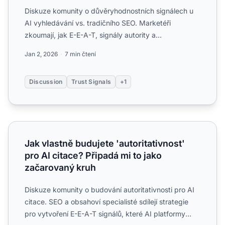
Diskuze komunity o důvěryhodnostních signálech u
AI vyhledávání vs. tradičního SEO. Marketéři
zkoumají, jak E-E-A-T, signály autority a
důvěryhodnosti fungují o...
Jan 2, 2026
7 min čtení
Discussion
Trust Signals
+1
Jak vlastně budujete 'autoritativnost' pro AI citace? Přip
Jak vlastně budujete 'autoritativnost'
pro AI citace? Připadá mi to jako
začarovaný kruh
Diskuze komunity o budování autoritativnosti pro AI
citace. SEO a obsahoví specialisté sdílejí strategie
pro vytvoření E-E-A-T signálů, které AI platformy