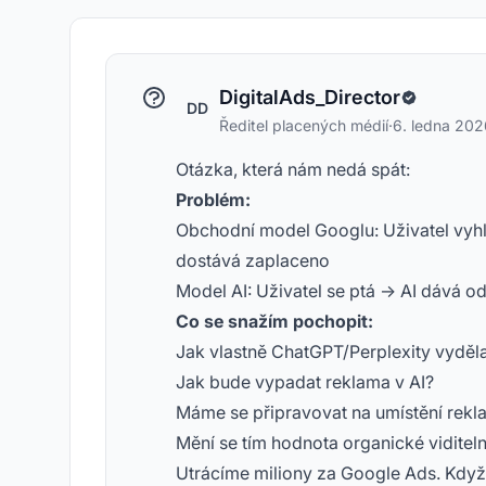
DigitalAds_Director
DD
Ředitel placených médií
·
6. ledna 202
Otázka, která nám nedá spát:
Problém:
Obchodní model Googlu: Uživatel vyhl
dostává zaplaceno
Model AI: Uživatel se ptá -> AI dává o
Co se snažím pochopit:
Jak vlastně ChatGPT/Perplexity vyděla
Jak bude vypadat reklama v AI?
Máme se připravovat na umístění rekl
Mění se tím hodnota organické viditeln
Utrácíme miliony za Google Ads. Když