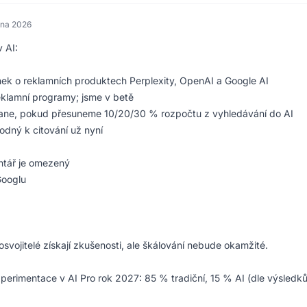
dna 2026
 AI:
nek o reklamních produktech Perplexity, OpenAI a Google AI
eklamní programy; jsme v betě
stane, pokud přesuneme 10/20/30 % rozpočtu z vyhledávání do AI
dný k citování už nyní
ntář je omezený
Googlu
vojitelé získají zkušenosti, ale škálování nebude okamžité.
perimentace v AI Pro rok 2027: 85 % tradiční, 15 % AI (dle výsledků