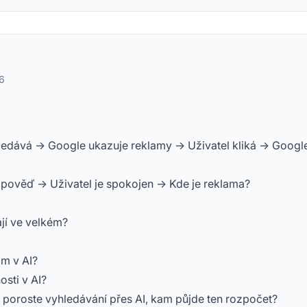
6
edává -> Google ukazuje reklamy -> Uživatel kliká -> Googl
dpověď -> Uživatel je spokojen -> Kde je reklama?
jí ve velkém?
am v AI?
osti v AI?
 poroste vyhledávání přes AI, kam půjde ten rozpočet?