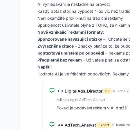
AI vyhledávání je nákladné na provoz:
Každý dotaz stojí na výpočet 4-5x víc než tradi
Není okamžité prokliknutí na tradiční reklamy
Spokojenost uživatele plyne z TOHO, že nikam 
Nově vznikající reklamní formáty:
Sponzorované navazující otázky
– “Chcete se 
Zvýrazněné citace
– Značky platí za to, že bud
Kontextová umístění po odpovědi
– Reklama po
Předplatné bez reklam
– Uživatelé platí za odst
Napětí:
Hodnota AI je ve frikčních odpovědích. Reklamy v
DigitalAds_Director
DD
OP
·
6. ledna 2
Replying to AdTech_Analyst
Pokud je podávání reklam v AI dražší,
AdTech_Analyst
AA
Expert
·
6. ledna 2