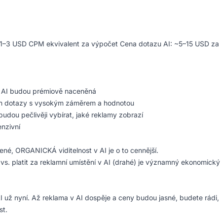
~1–3 USD CPM ekvivalent za výpočet Cena dotazu AI: ~5–15 USD za 
v AI budou prémiově naceněná
n dotazy s vysokým záměrem a hodnotou
budou pečlivěji vybírat, jaké reklamy zobrazí
enzivní
né, ORGANICKÁ viditelnost v AI je o to cennější.
vs. platit za reklamní umístění v AI (drahé) je významný ekonomický
 AI už nyní. Až reklama v AI dospěje a ceny budou jasné, budete rádi,
st.