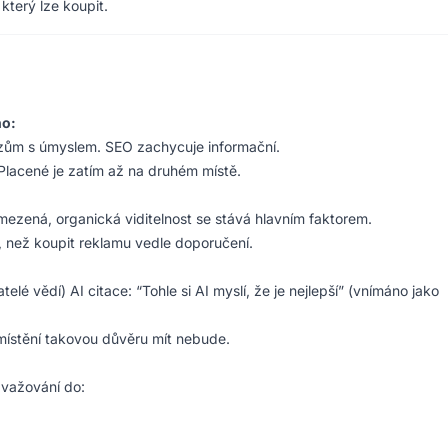
který lze koupit.
ho:
azům s úmyslem. SEO zachycuje informační.
Placené je zatím až na druhém místě.
ezená, organická viditelnost se stává hlavním faktorem.
 než koupit reklamu vedle doporučení.
elé vědí) AI citace: “Tohle si AI myslí, že je nejlepší” (vnímáno jako
umístění takovou důvěru mít nebude.
važování do: