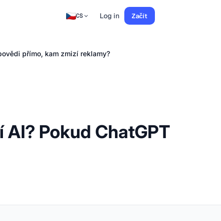
Log in
Začít
CS
ovědi přímo, kam zmizí reklamy?
cí AI? Pokud ChatGPT