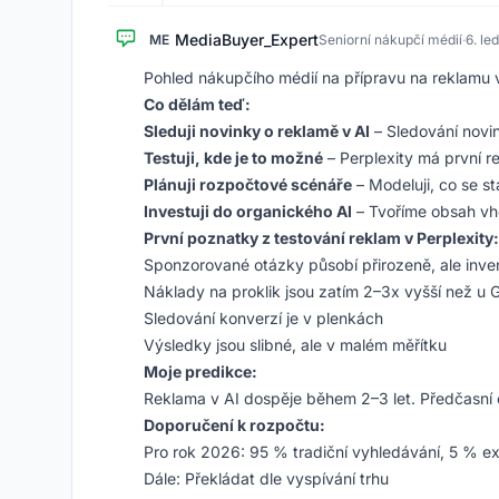
MediaBuyer_Expert
ME
Seniorní nákupčí médií
·
6. le
Pohled nákupčího médií na přípravu na reklamu v
Co dělám teď:
Sleduji novinky o reklamě v AI
– Sledování novi
Testuji, kde je to možné
– Perplexity má první r
Plánuji rozpočtové scénáře
– Modeluji, co se 
Investuji do organického AI
– Tvoříme obsah vho
První poznatky z testování reklam v Perplexity:
Sponzorované otázky působí přirozeně, ale inve
Náklady na proklik jsou zatím 2–3x vyšší než u 
Sledování konverzí je v plenkách
Výsledky jsou slibné, ale v malém měřítku
Moje predikce:
Reklama v AI dospěje během 2–3 let. Předčasní os
Doporučení k rozpočtu:
Pro rok 2026: 95 % tradiční vyhledávání, 5 % ex
Dále: Překládat dle vyspívání trhu