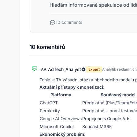
Hledám informované spekulace od lidí,
10 comments
10 komentářů
AdTech_Analyst
AA
Expert
Analytik reklamních
Tohle je TA zásadní otázka obchodního modelu p
Aktuální přístupy k monetizaci:
Platforma
Současný model
ChatGPT
Předplatné (Plus/Team/Ente
Perplexity
Předplatné + první testová
Google AI Overviews
Propojeno s Google Ads
Microsoft Copilot
Součást M365
Ekonomický problém: