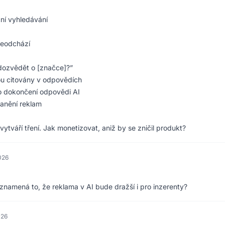
ční vyhledávání
neodchází
dozvědět o [značce]?”
ou citovány v odpovědích
 dokončení odpovědi AI
ranění reklam
ytváří tření. Jak monetizovat, aniž by se zničil produkt?
026
 znamená to, že reklama v AI bude dražší i pro inzerenty?
026