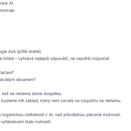
nink AI
inzeruje.
e Ads (příliš drahé).
 hřiště – vyhrává nejlepší odpověď, ne největší rozpočet.
lačeni?
 skvělým obsahem?
, než se reklama stane dospělou.
, budeme mít základ, který není závislý na rozpočtu na reklamu.
rganickou viditelnost v AI, než převládnou placené možnosti.
yhledávání stalo nutností.