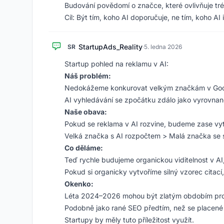
Budování povědomí o značce, které ovlivňuje tré
Cíl: Být tím, koho AI doporučuje, ne tím, koho AI 
StartupAds_Reality
SR
·
5. ledna 2026
Startup pohled na reklamu v AI:
Náš problém:
Nedokážeme konkurovat velkým značkám v Googl
AI vyhledávání se zpočátku zdálo jako vyrovnané
Naše obava:
Pokud se reklama v AI rozvine, budeme zase vyt
Velká značka s AI rozpočtem > Malá značka se
Co děláme:
Teď rychle budujeme organickou viditelnost v AI
Pokud si organicky vytvoříme silný vzorec citací
Okenko:
Léta 2024–2026 mohou být zlatým obdobím pro o
Podobně jako rané SEO předtím, než se placené v
Startupy by měly tuto příležitost využít.