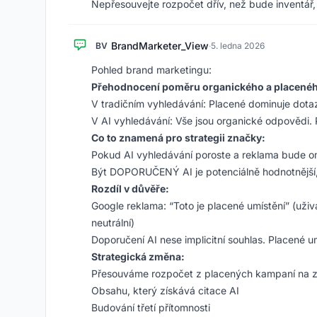
Nepřesouvejte rozpočet dřív, než bude inventář, 
BrandMarketer_View
BV
·
5. ledna 2026
Pohled brand marketingu:
Přehodnocení poměru organického a placené
V tradičním vyhledávání: Placené dominuje dot
V AI vyhledávání: Vše jsou organické odpovědi. 
Co to znamená pro strategii značky:
Pokud AI vyhledávání poroste a reklama bude om
Být DOPORUČENÝ AI je potenciálně hodnotnější,
Rozdíl v důvěře:
Google reklama: “Toto je placené umístění” (uživat
neutrální)
Doporučení AI nese implicitní souhlas. Placené 
Strategická změna:
Přesouváme rozpočet z placených kampaní na z
Obsahu, který získává citace AI
Budování třetí přítomnosti