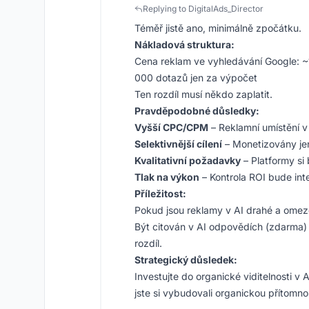
Replying to DigitalAds_Director
Téměř jistě ano, minimálně zpočátku.
Nákladová struktura:
Cena reklam ve vyhledávání Google: 
000 dotazů jen za výpočet
Ten rozdíl musí někdo zaplatit.
Pravděpodobné důsledky:
Vyšší CPC/CPM
– Reklamní umístění 
Selektivnější cílení
– Monetizovány je
Kvalitativní požadavky
– Platformy si 
Tlak na výkon
– Kontrola ROI bude int
Příležitost:
Pokud jsou reklamy v AI drahé a omeze
Být citován v AI odpovědích (zdarma) 
rozdíl.
Strategický důsledek:
Investujte do organické viditelnosti v
jste si vybudovali organickou přítomno