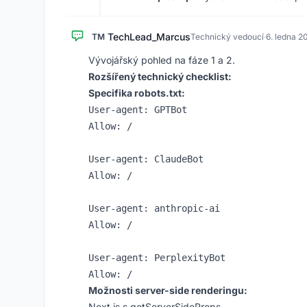
TechLead_Marcus
TM
Technický vedoucí
·
6. ledna 2
Vývojářský pohled na fáze 1 a 2.
Rozšířený technický checklist:
Specifika robots.txt:
User-agent: GPTBot

Allow: /

User-agent: ClaudeBot

Allow: /

User-agent: anthropic-ai

Allow: /

User-agent: PerplexityBot

Možnosti server-side renderingu:
Next.js s getServerSideProps