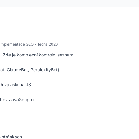
 implementace GEO
·
7. ledna 2026
ů. Zde je komplexní kontrolní seznam.
ot, ClaudeBot, PerplexityBot)
h závislý na JS
ý bez JavaScriptu
 stránkách