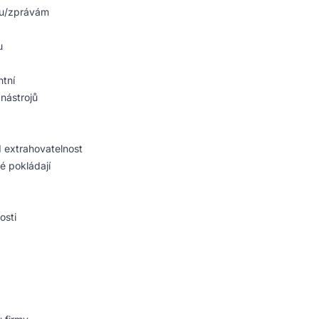
ogu/zprávám
u
ntní
nástrojů
I extrahovatelnost
é pokládají
osti