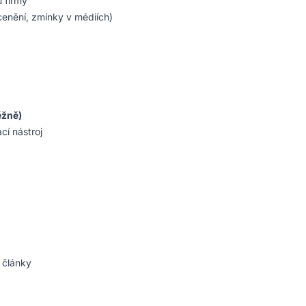
u firmy
cenění, zmínky v médiích)
ěžně)
í nástroj
 články