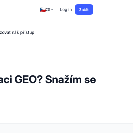
Log in
Začít
CS
zovat náš přístup
taci GEO? Snažím se