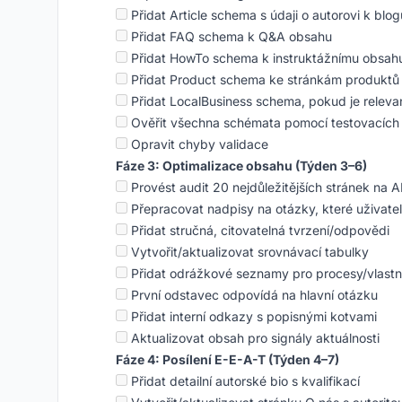
Přidat Article schema s údaji o autorovi k bl
Přidat FAQ schema k Q&A obsahu
Přidat HowTo schema k instruktážnímu obsah
Přidat Product schema ke stránkám produktů
Přidat LocalBusiness schema, pokud je releva
Ověřit všechna schémata pomocí testovacích 
Opravit chyby validace
Fáze 3: Optimalizace obsahu (Týden 3–6)
Provést audit 20 nejdůležitějších stránek na A
Přepracovat nadpisy na otázky, které uživatel
Přidat stručná, citovatelná tvrzení/odpovědi
Vytvořit/aktualizovat srovnávací tabulky
Přidat odrážkové seznamy pro procesy/vlastn
První odstavec odpovídá na hlavní otázku
Přidat interní odkazy s popisnými kotvami
Aktualizovat obsah pro signály aktuálnosti
Fáze 4: Posílení E-E-A-T (Týden 4–7)
Přidat detailní autorské bio s kvalifikací