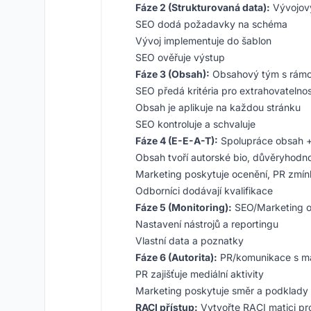
Fáze 2 (Strukturovaná data):
Vývojov
SEO dodá požadavky na schéma
Vývoj implementuje do šablon
SEO ověřuje výstup
Fáze 3 (Obsah):
Obsahový tým s rám
SEO předá kritéria pro extrahovatelno
Obsah je aplikuje na každou stránku
SEO kontroluje a schvaluje
Fáze 4 (E-E-A-T):
Spolupráce obsah +
Obsah tvoří autorské bio, důvěryhodn
Marketing poskytuje ocenění, PR zmín
Odborníci dodávají kvalifikace
Fáze 5 (Monitoring):
SEO/Marketing 
Nastavení nástrojů a reportingu
Vlastní data a poznatky
Fáze 6 (Autorita):
PR/komunikace s mar
PR zajišťuje mediální aktivity
Marketing poskytuje směr a podklady
RACI přístup:
Vytvořte RACI matici pro