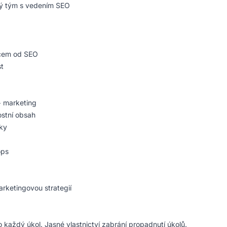
ý tým s vedením SEO
cem od SEO
st
 marketing
ostní obsah
ky
ops
ketingovou strategií
 každý úkol. Jasné vlastnictví zabrání propadnutí úkolů.