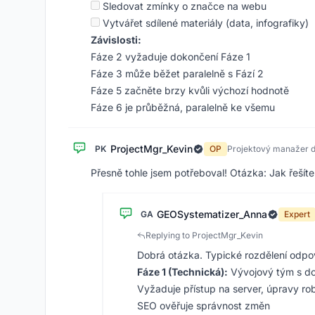
Sledovat zmínky o značce na webu
Vytvářet sdílené materiály (data, infografiky)
Závislosti:
Fáze 2 vyžaduje dokončení Fáze 1
Fáze 3 může běžet paralelně s Fází 2
Fáze 5 začněte brzy kvůli výchozí hodnotě
Fáze 6 je průběžná, paralelně ke všemu
ProjectMgr_Kevin
PK
OP
Projektový manažer d
Přesně tohle jsem potřeboval! Otázka: Jak řešíte 
GEOSystematizer_Anna
GA
Expert
Replying to ProjectMgr_Kevin
Dobrá otázka. Typické rozdělení odpo
Fáze 1 (Technická):
Vývojový tým s d
Vyžaduje přístup na server, úpravy rob
SEO ověřuje správnost změn