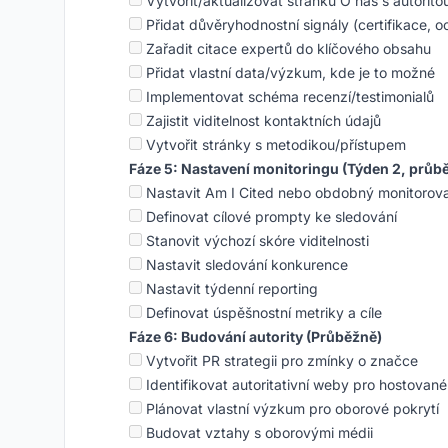
Vytvořit/aktualizovat stránku O nás s autorito
Přidat důvěryhodnostní signály (certifikace, o
Zařadit citace expertů do klíčového obsahu
Přidat vlastní data/výzkum, kde je to možné
Implementovat schéma recenzí/testimonialů
Zajistit viditelnost kontaktních údajů
Vytvořit stránky s metodikou/přístupem
Fáze 5: Nastavení monitoringu (Týden 2, průb
Nastavit Am I Cited nebo obdobný monitorovac
Definovat cílové prompty ke sledování
Stanovit výchozí skóre viditelnosti
Nastavit sledování konkurence
Nastavit týdenní reporting
Definovat úspěšnostní metriky a cíle
Fáze 6: Budování autority (Průběžně)
Vytvořit PR strategii pro zmínky o značce
Identifikovat autoritativní weby pro hostované
Plánovat vlastní výzkum pro oborové pokrytí
Budovat vztahy s oborovými médii