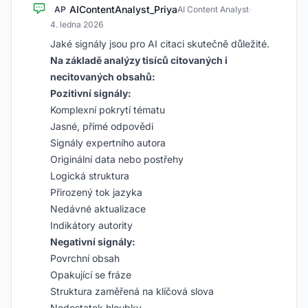
AIContentAnalyst_Priya
AP
AI Content Analyst
·
4. ledna 2026
Jaké signály jsou pro AI citaci skutečně důležité.
Na základě analýzy tisíců citovaných i
necitovaných obsahů:
Pozitivní signály:
Komplexní pokrytí tématu
Jasné, přímé odpovědi
Signály expertního autora
Originální data nebo postřehy
Logická struktura
Přirozený tok jazyka
Nedávné aktualizace
Indikátory autority
Negativní signály:
Povrchní obsah
Opakující se fráze
Struktura zaměřená na klíčová slova
Nedostatek hloubky