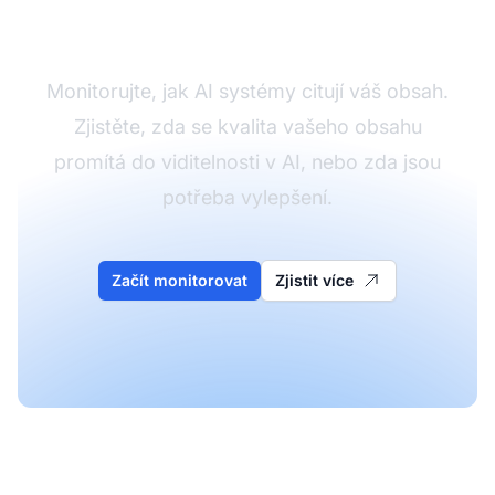
obsahu v AI
Monitorujte, jak AI systémy citují váš obsah.
Zjistěte, zda se kvalita vašeho obsahu
promítá do viditelnosti v AI, nebo zda jsou
potřeba vylepšení.
Začít monitorovat
Zjistit více