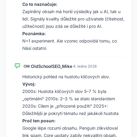
Co to naznačuje:
Zaplněný obsah má horší výsledky jak u AI, tak u
lidí. Signály kvality důležité pro uživatele (čitelnost,
užitečnost) jsou zdá se důležité i pro AI.
Poznámka:
N=1 experiment. Ale vzorec odpovídá tomu, co
hlásí ostatní.
OldSchoolSEO_Mike
OM
·
4. ledna 2026
Historický pohled na hustotu klíčových slov.
Vývoj:
2000s: Hustota klíčových slov 5–7 % byla
„optimální“ 2010s: 2–3 % se stalo standardem
2020s: Cílem je „přirozené použití“ 2025+:
Důležitější je pokrytí tématu než jakákoli hustota
Proč ten posun:
Google lépe rozumí obsahu. Penguin zlikvidoval
link spam. Core updaty zabily nekvalitní obsah.