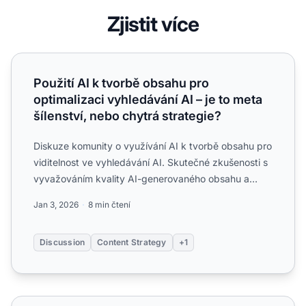
Zjistit více
Použití AI k tvorbě obsahu pro optimalizaci vyhledávání AI 
Použití AI k tvorbě obsahu pro
optimalizaci vyhledávání AI – je to meta
šílenství, nebo chytrá strategie?
Diskuze komunity o využívání AI k tvorbě obsahu pro
viditelnost ve vyhledávání AI. Skutečné zkušenosti s
vyvažováním kvality AI-generovaného obsahu a
optimaliza...
Jan 3, 2026
8 min čtení
Discussion
Content Strategy
+1
Chápe vůbec někdo, jak ovlivňují sémantické/příbuzné ter