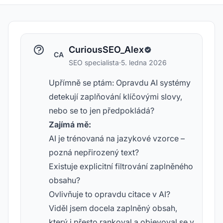
CuriousSEO_Alex
CA
SEO specialista
·
5. ledna 2026
Upřímně se ptám: Opravdu AI systémy
detekují zaplňování klíčovými slovy,
nebo se to jen předpokládá?
Zajímá mě:
AI je trénovaná na jazykové vzorce –
pozná nepřirozený text?
Existuje explicitní filtrování zaplněného
obsahu?
Ovlivňuje to opravdu citace v AI?
Viděl jsem docela zaplněný obsah,
který i přesto rankoval a objevoval se v