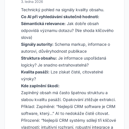
3. ledna 2026
Technický pohled na signály kvality obsahu.
Co AI při vyhledávání skutečně hodnotí:
Sémantická relevance:
Jak dobře obsah
odpovídá významu dotazu? (Ne shoda klíčového
slova)
Signály autority:
Schema markup, informace o
autorovi, důvěryhodnost publikace
Struktura obsahu:
Je informace uspořádaná
logicky? Je snadno extrahovatelná?
Kvalita pasáží:
Lze získat čisté, citovatelné
výroky?
Kde zaplnění škodí:
Zaplněný obsah má často špatnou strukturu a
slabou kvalitu pasáží. Opakování ztěžuje extrakci.
Příklad: Zaplněné: “Nejlepší CRM software je CRM
software, který…” AI to nedokáže čistě citovat.
Přirozené: “Nejlepší CRM systémy sdílejí tři klíčové
vlastnosti: intuitivní rozhraní, robustní integrace a