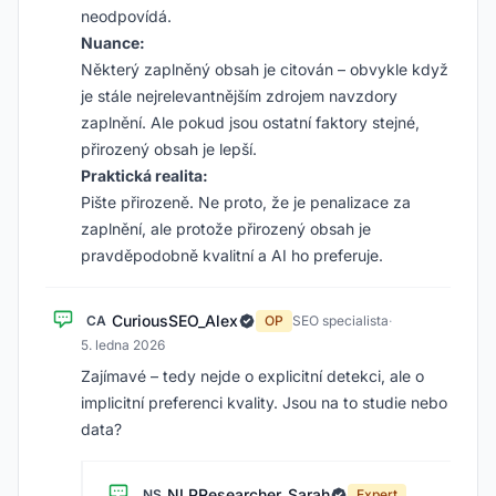
neodpovídá.
Nuance:
Některý zaplněný obsah je citován – obvykle když
je stále nejrelevantnějším zdrojem navzdory
zaplnění. Ale pokud jsou ostatní faktory stejné,
přirozený obsah je lepší.
Praktická realita:
Pište přirozeně. Ne proto, že je penalizace za
zaplnění, ale protože přirozený obsah je
pravděpodobně kvalitní a AI ho preferuje.
CuriousSEO_Alex
CA
OP
SEO specialista
·
5. ledna 2026
Zajímavé – tedy nejde o explicitní detekci, ale o
implicitní preferenci kvality. Jsou na to studie nebo
data?
NLPResearcher_Sarah
NS
Expert