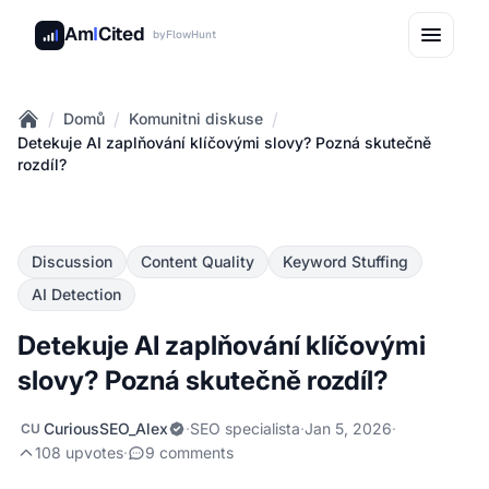
Am
I
Cited
by
FlowHunt
/
/
/
Domů
Komunitni diskuse
Home
Detekuje AI zaplňování klíčovými slovy? Pozná skutečně
rozdíl?
Discussion
Content Quality
Keyword Stuffing
AI Detection
Detekuje AI zaplňování klíčovými
slovy? Pozná skutečně rozdíl?
CuriousSEO_Alex
·
SEO specialista
·
Jan 5, 2026
·
CU
108 upvotes
·
9 comments