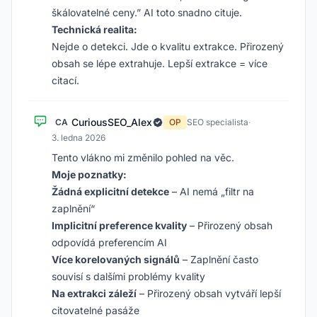
škálovatelné ceny.” AI toto snadno cituje.
Technická realita:
Nejde o detekci. Jde o kvalitu extrakce. Přirozený
obsah se lépe extrahuje. Lepší extrakce = více
citací.
CuriousSEO_Alex
CA
OP
SEO specialista
·
3. ledna 2026
Tento vlákno mi změnilo pohled na věc.
Moje poznatky:
Žádná explicitní detekce
– AI nemá „filtr na
zaplnění“
Implicitní preference kvality
– Přirozený obsah
odpovídá preferencím AI
Více korelovaných signálů
– Zaplnění často
souvisí s dalšími problémy kvality
Na extrakci záleží
– Přirozený obsah vytváří lepší
citovatelné pasáže