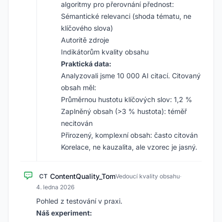
algoritmy pro přerovnání přednost:
Sémantické relevanci (shoda tématu, ne
klíčového slova)
Autoritě zdroje
Indikátorům kvality obsahu
Praktická data:
Analyzovali jsme 10 000 AI citací. Citovaný
obsah měl:
Průměrnou hustotu klíčových slov: 1,2 %
Zaplněný obsah (>3 % hustota): téměř
necitován
Přirozený, komplexní obsah: často citován
Korelace, ne kauzalita, ale vzorec je jasný.
ContentQuality_Tom
CT
Vedoucí kvality obsahu
·
4. ledna 2026
Pohled z testování v praxi.
Náš experiment: