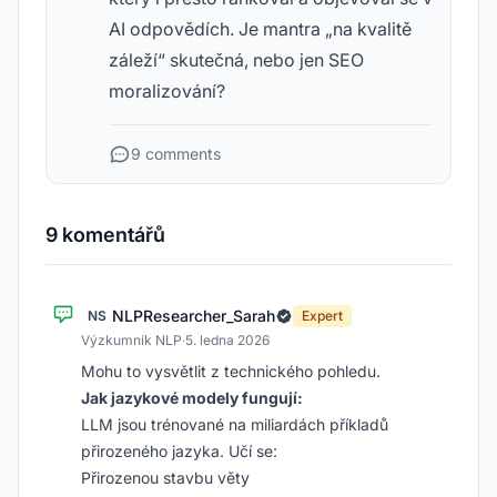
AI odpovědích. Je mantra „na kvalitě
záleží“ skutečná, nebo jen SEO
moralizování?
9 comments
9 komentářů
NLPResearcher_Sarah
NS
Expert
Výzkumník NLP
·
5. ledna 2026
Mohu to vysvětlit z technického pohledu.
Jak jazykové modely fungují:
LLM jsou trénované na miliardách příkladů
přirozeného jazyka. Učí se:
Přirozenou stavbu věty