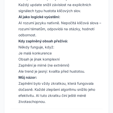
Každý update snížil závislost na explicitních
signálech typu hustota klíčových slov.
AI jako logické vyústění:
AI rozumí jazyku nativně. Nepočítá klíčová slova –
rozumí tématům, odpovídá na otázky, hodnotí
odbornost.
Kdy zaplněný obsah přežívá:
Někdy funguje, když:
Je malá konkurence
Obsah je jinak komplexní
Zaplnění je mírné (ne extrémní)
Ale trend je jasný: kvalita před hustotou.
Můj názor:
Zaplnění bylo vždy zkratkou, která fungovala
dočasně. Každé zlepšení algoritmu snížilo jeho
efektivitu. AI tuto zkratku činí ještě méně
životaschopnou.