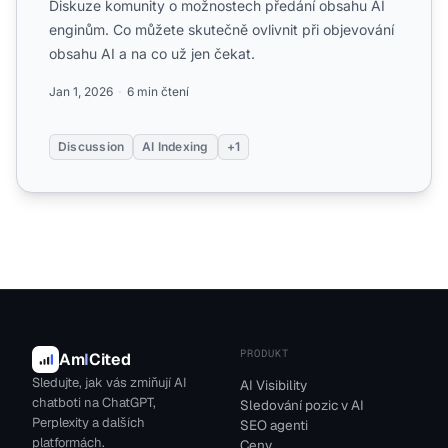
Diskuze komunity o možnostech předání obsahu AI
enginům. Co můžete skutečně ovlivnit při objevování
obsahu AI a na co už jen čekat.
Jan 1, 2026
6 min čtení
Discussion
AI Indexing
+1
PRODUKT
Am
I
Cited
Sledujte, jak vás zmiňují AI
AI Visibility
chatboti na ChatGPT,
Sledování pozic v AI
Perplexity a dalších
SEO agenti
platformách.
Ceny