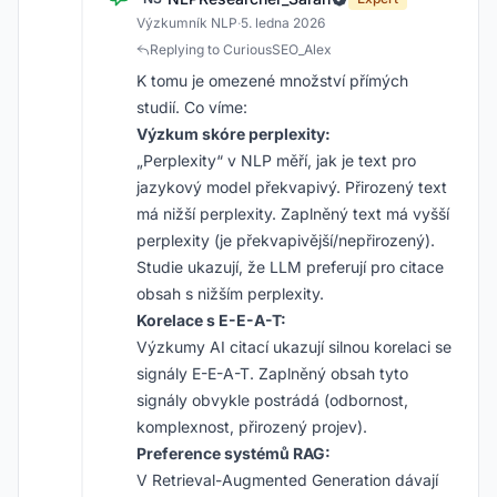
Výzkumník NLP
·
5. ledna 2026
Replying to CuriousSEO_Alex
K tomu je omezené množství přímých
studií. Co víme:
Výzkum skóre perplexity:
„Perplexity“ v NLP měří, jak je text pro
jazykový model překvapivý. Přirozený text
má nižší perplexity. Zaplněný text má vyšší
perplexity (je překvapivější/nepřirozený).
Studie ukazují, že LLM preferují pro citace
obsah s nižším perplexity.
Korelace s E-E-A-T:
Výzkumy AI citací ukazují silnou korelaci se
signály E-E-A-T. Zaplněný obsah tyto
signály obvykle postrádá (odbornost,
komplexnost, přirozený projev).
Preference systémů RAG:
V Retrieval-Augmented Generation dávají