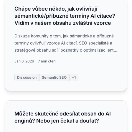
Chápe vůbec někdo, jak ovlivňují
sémantické/příbuzné termíny AI citace?
Vidím v našem obsahu zvláštní vzorce
Diskuze komunity o tom, jak sémantické a příbuzné
termíny ovlivňují vzorce AI citací. SEO specialisté a
stratégové obsahu sdílí poznatky o optimalizaci entit
a ...
Jan 6, 2026
7 min čtení
Discussion
Semantic SEO
+1
Můžete skutečně odesílat obsah do AI enginů? Nebo jen č
Můžete skutečně odesílat obsah do AI
enginů? Nebo jen čekat a doufat?