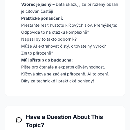
Vzorec je jasný
– Data ukazují, že přirozený obsah
je citován častěji
Praktické ponaučení:
Přestaňte řešit hustotu klíčových slov. Přemýšlejte:
Odpovídá to na otázku komplexně?
Napsal by to takto odborník?
Může AI extrahovat čistý, citovatelný výrok?
Zní to přirozeně?
Můj přístup do budoucna:
Pište pro čtenáře a expertní důvěryhodnost.
Klíčová slova se začlení přirozeně. AI to ocení.
Díky za technické i praktické pohledy!
Have a Question About This
Topic?