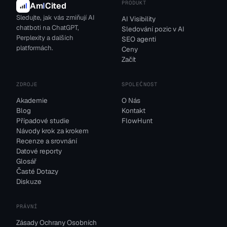
PRODUKT
Am
I
Cited
Sledujte, jak vás zmiňují AI
AI Visibility
chatboti na ChatGPT,
Sledování pozic v AI
Perplexity a dalších
SEO agenti
platformách.
Ceny
Začít
ZDROJE
SPOLEČNOST
Akademie
O Nás
Blog
Kontakt
Případové studie
FlowHunt
Návody krok za krokem
Recenze a srovnání
Datové reporty
Glosář
Časté Dotazy
Diskuze
PRÁVNÍ
Zásady Ochrany Osobních