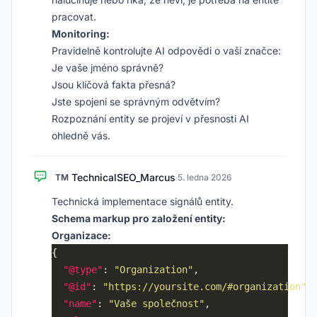
pracovat.
Monitoring:
Pravidelně kontrolujte AI odpovědi o vaší značce:
Je vaše jméno správně?
Jsou klíčová fakta přesná?
Jste spojeni se správným odvětvím?
Rozpoznání entity se projeví v přesnosti AI
ohledně vás.
TechnicalSEO_Marcus
TM
·
5. ledna 2026
Technická implementace signálů entity.
Schema markup pro založení entity:
Organizace:
"@type"
: 
"Organization"
"@id"
: 
"https://yoursite.com/#organization"
"name"
: 
"Vaše společnost"