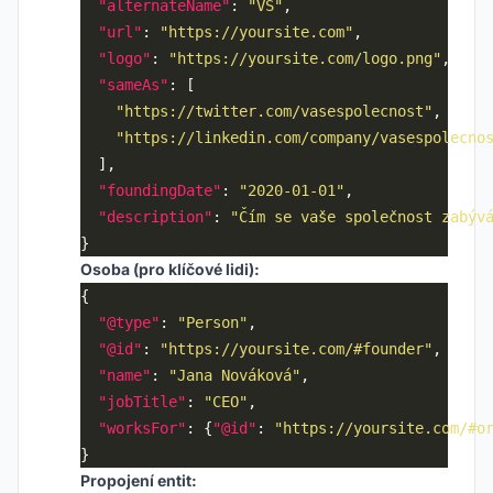
"alternateName"
: 
"VS"
"url"
: 
"https://yoursite.com"
"logo"
: 
"https://yoursite.com/logo.png"
"sameAs"
"https://twitter.com/vasespolecnost"
"https://linkedin.com/company/vasespolecno
"foundingDate"
: 
"2020-01-01"
"description"
: 
"Čím se vaše společnost zabýv
Osoba (pro klíčové lidi):
"@type"
: 
"Person"
"@id"
: 
"https://yoursite.com/#founder"
"name"
: 
"Jana Nováková"
"jobTitle"
: 
"CEO"
"worksFor"
: {
"@id"
: 
"https://yoursite.com/#o
Propojení entit: