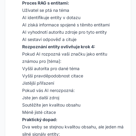
Proces RAG s entitami:
Uživatel se ptá na téma
AI identifikuje entity v dotazu
AI získá informace spojené s těmito entitami
AI vyhodnotí autoritu zdroje pro tyto entity
AI sestaví odpověď a cituje
Rozpoznání entity ovlivňuje krok 4:
Pokud AI rozpozná vaši značku jako entitu
známou pro [téma]:
Vyšší autorita pro dané téma
Vyšší pravděpodobnost citace
Jistější přiřazení
Pokud vás AI nerozpozná:
Jste jen další zdroj
Soutěžíte jen kvalitou obsahu
Méně jisté citace
Praktický dopad:
Dva weby se stejnou kvalitou obsahu, ale jeden má
silné signály entity: