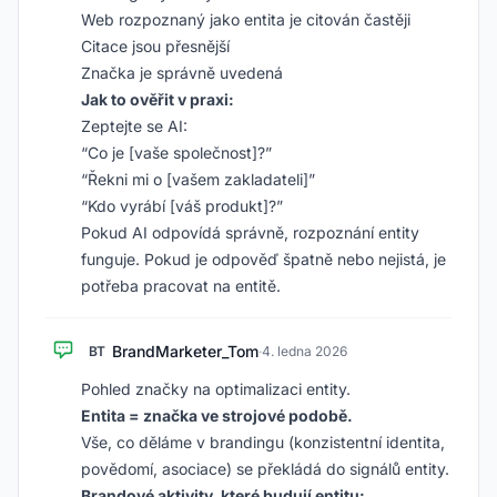
Web rozpoznaný jako entita je citován častěji
Citace jsou přesnější
Značka je správně uvedená
Jak to ověřit v praxi:
Zeptejte se AI:
“Co je [vaše společnost]?”
“Řekni mi o [vašem zakladateli]”
“Kdo vyrábí [váš produkt]?”
Pokud AI odpovídá správně, rozpoznání entity
funguje. Pokud je odpověď špatně nebo nejistá, je
potřeba pracovat na entitě.
BrandMarketer_Tom
BT
·
4. ledna 2026
Pohled značky na optimalizaci entity.
Entita = značka ve strojové podobě.
Vše, co děláme v brandingu (konzistentní identita,
povědomí, asociace) se překládá do signálů entity.
Brandové aktivity, které budují entitu: