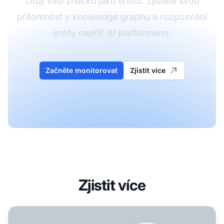
citují vaši značku jako entitu. Zjistěte svou
přítomnost v knowledge graphu a rozpoznání
entity napříč AI platformami.
Začněte monitorovat
Zjistit více
Zjistit více
Jak AI systémy chápou entity a vztahy? Snažím se to opti