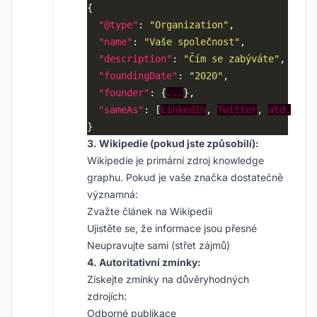
"@type"
: 
"Organization"
"name"
: 
"Vaše společnost"
"description"
: 
"Čím se zabýváte"
"foundingDate"
: 
"2020"
"founder"
: {
...
"sameAs"
: [
LinkedIn
, 
Twitter
, 
atd.
3. Wikipedie (pokud jste způsobilí):
Wikipedie je primární zdroj knowledge
graphu. Pokud je vaše značka dostatečně
významná:
Zvažte článek na Wikipedii
Ujistěte se, že informace jsou přesné
Neupravujte sami (střet zájmů)
4. Autoritativní zmínky:
Získejte zmínky na důvěryhodných
zdrojích:
Odborné publikace