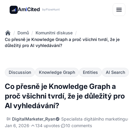
Am
I
Cited
by
FlowHunt
/
/
/
Domů
Komunitni diskuse
Home
Co přesně je Knowledge Graph a proč všichni tvrdí, že je
důležitý pro AI vyhledávání?
Discussion
Knowledge Graph
Entities
AI Search
Co přesně je Knowledge Graph a
proč všichni tvrdí, že je důležitý pro
AI vyhledávání?
DigitalMarketer_Ryan
·
Specialista digitálního marketingu
·
DI
Jan 6, 2026
·
134 upvotes
·
10 comments