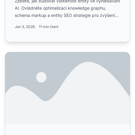
Zjistěte, jak budovat viditelnost entity ve vyhledávání
AI. Ovládněte optimalizaci knowledge graphu,
schema markup a entity SEO strategie pro zvýšení
povědomí o...
Jan 3, 2026
11 min čtení
Co je optimalizace entit a proč všichni říkají, že je to bud