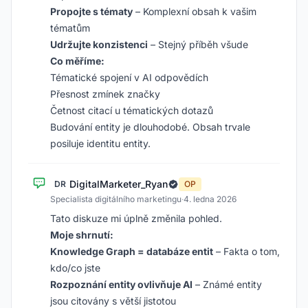
Propojte s tématy
– Komplexní obsah k vašim
tématům
Udržujte konzistenci
– Stejný příběh všude
Co měříme:
Tématické spojení v AI odpovědích
Přesnost zmínek značky
Četnost citací u tématických dotazů
Budování entity je dlouhodobé. Obsah trvale
posiluje identitu entity.
DigitalMarketer_Ryan
DR
OP
Specialista digitálního marketingu
·
4. ledna 2026
Tato diskuze mi úplně změnila pohled.
Moje shrnutí:
Knowledge Graph = databáze entit
– Fakta o tom,
kdo/co jste
Rozpoznání entity ovlivňuje AI
– Známé entity
jsou citovány s větší jistotou