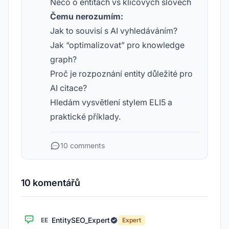
Něco o entitách vs klíčových slovech
Čemu nerozumím:
Jak to souvisí s AI vyhledáváním?
Jak “optimalizovat” pro knowledge
graph?
Proč je rozpoznání entity důležité pro
AI citace?
Hledám vysvětlení stylem ELI5 a
praktické příklady.
10 comments
10 komentářů
EntitySEO_Expert
EE
Expert