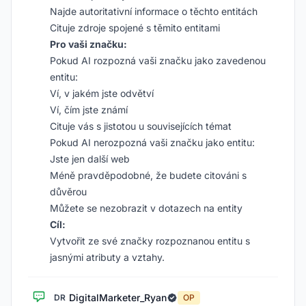
Najde autoritativní informace o těchto entitách
Cituje zdroje spojené s těmito entitami
Pro vaši značku:
Pokud AI rozpozná vaši značku jako zavedenou
entitu:
Ví, v jakém jste odvětví
Ví, čím jste známí
Cituje vás s jistotou u souvisejících témat
Pokud AI nerozpozná vaši značku jako entitu:
Jste jen další web
Méně pravděpodobné, že budete citováni s
důvěrou
Můžete se nezobrazit v dotazech na entity
Cíl:
Vytvořit ze své značky rozpoznanou entitu s
jasnými atributy a vztahy.
DigitalMarketer_Ryan
DR
OP