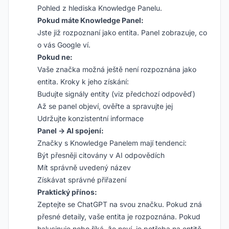
Pohled z hlediska Knowledge Panelu.
Pokud máte Knowledge Panel:
Jste již rozpoznaní jako entita. Panel zobrazuje, co
o vás Google ví.
Pokud ne:
Vaše značka možná ještě není rozpoznána jako
entita. Kroky k jeho získání:
Budujte signály entity (viz předchozí odpověď)
Až se panel objeví, ověřte a spravujte jej
Udržujte konzistentní informace
Panel → AI spojení:
Značky s Knowledge Panelem mají tendenci:
Být přesněji citovány v AI odpovědích
Mít správně uvedený název
Získávat správné přiřazení
Praktický přínos:
Zeptejte se ChatGPT na svou značku. Pokud zná
přesné detaily, vaše entita je rozpoznána. Pokud
halucinuje nebo říká, že neví, je potřeba na entitě