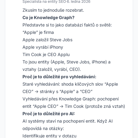
Specialista na entity SEO
·
6. ledna 2026
Zkusím to jednoduše rozebrat.
Co je Knowledge Graph?
Představte si to jako databázi faktů o světě:
“Apple” je firma
Apple založil Steve Jobs
Apple vyrábí iPhony
Tim Cook je CEO Applu
To jsou entity (Apple, Steve Jobs, iPhone) a
vztahy (založil, vyrábí, CEO).
Proč je to důležité pro vyhledávání:
Staré vyhledávání: shoda klíčových slov “Apple
CEO” → stránky s “Apple” a “CEO”
Vyhledávání přes Knowledge Graph: pochopení
entit “Apple CEO” → Tim Cook (protože zná vztah)
Proč je to důležité pro AI:
AI systémy staví na pochopení entit. Když AI
odpovídá na otázky:
Identifikuje entity v dotazu