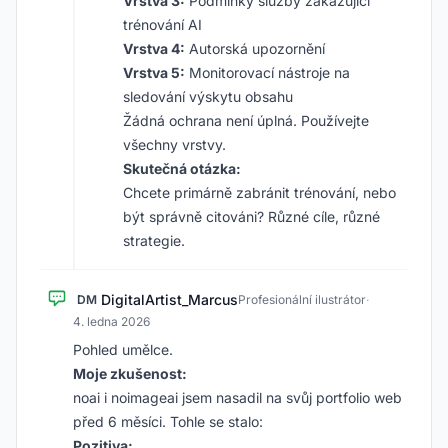
Vrstva 3:
Podmínky služby zakazující
trénování AI
Vrstva 4:
Autorská upozornění
Vrstva 5:
Monitorovací nástroje na
sledování výskytu obsahu
Žádná ochrana není úplná. Používejte
všechny vrstvy.
Skutečná otázka:
Chcete primárně zabránit trénování, nebo
být správně citováni? Různé cíle, různé
strategie.
DigitalArtist_Marcus
DM
Profesionální ilustrátor
·
4. ledna 2026
Pohled umělce.
Moje zkušenost:
noai i noimageai jsem nasadil na svůj portfolio web
před 6 měsíci. Tohle se stalo:
Pozitiva: