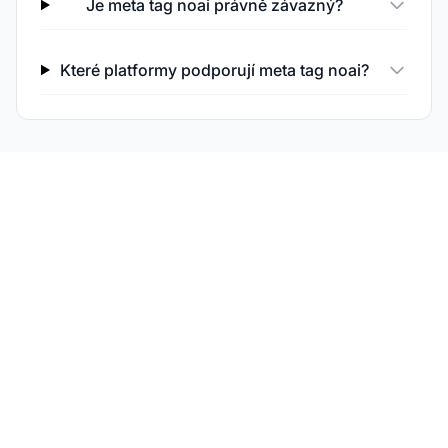
Je meta tag noai právně závazný?
Které platformy podporují meta tag noai?
Sledujte svou značku v
AI odpovědích