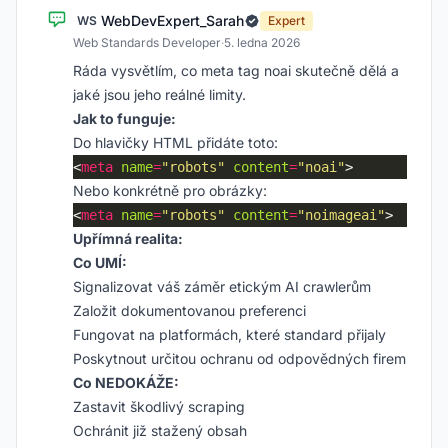
WebDevExpert_Sarah
WS
Expert
Web Standards Developer
·
5. ledna 2026
Ráda vysvětlím, co meta tag noai skutečně dělá a
jaké jsou jeho reálné limity.
Jak to funguje:
Do hlavičky HTML přidáte toto:
<
meta
name
=
"robots"
content
=
"noai"
Nebo konkrétně pro obrázky:
<
meta
name
=
"robots"
content
=
"noimageai"
Upřímná realita:
Co UMÍ:
Signalizovat váš záměr etickým AI crawlerům
Založit dokumentovanou preferenci
Fungovat na platformách, které standard přijaly
Poskytnout určitou ochranu od odpovědných firem
Co NEDOKÁŽE:
Zastavit škodlivý scraping
Ochránit již stažený obsah