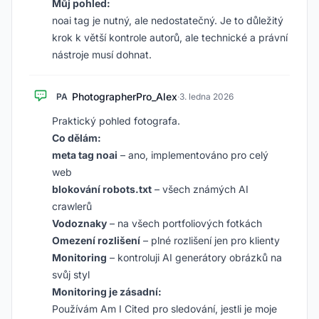
Můj pohled:
noai tag je nutný, ale nedostatečný. Je to důležitý
krok k větší kontrole autorů, ale technické a právní
nástroje musí dohnat.
PhotographerPro_Alex
PA
·
3. ledna 2026
Praktický pohled fotografa.
Co dělám:
meta tag noai
– ano, implementováno pro celý
web
blokování robots.txt
– všech známých AI
crawlerů
Vodoznaky
– na všech portfoliových fotkách
Omezení rozlišení
– plné rozlišení jen pro klienty
Monitoring
– kontroluji AI generátory obrázků na
svůj styl
Monitoring je zásadní:
Používám Am I Cited pro sledování, jestli je moje