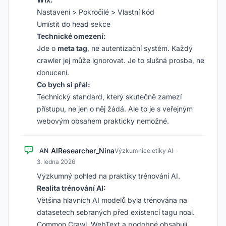
Nastavení > Pokročilé > Vlastní kód
Umístit do head sekce
Technické omezení:
Jde o
meta tag
, ne autentizační systém. Každý
crawler jej může ignorovat. Je to slušná prosba, ne
donucení.
Co bych si přál:
Technický standard, který skutečně zamezí
přístupu, ne jen o něj žádá. Ale to je s veřejným
webovým obsahem prakticky nemožné.
AIResearcher_Nina
AN
Výzkumnice etiky AI
·
3. ledna 2026
Výzkumný pohled na praktiky trénování AI.
Realita trénování AI:
Většina hlavních AI modelů byla trénována na
datasetech sebraných před existencí tagu noai.
Common Crawl, WebText a podobné obsahují