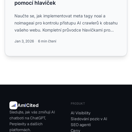
pomocí hlaviček
Naučte se, jak implementovat meta tagy noai a
noimageai pro kontrolu přístupu AI crawlerů k obsahu
vašeho webu. Kompletní průvodce hlavičkami pro
kontrolu příst...
Jan 3, 2026
6 min čtení
PRODUKT
Am
I
Cited
Sledujte, jak vás zmiňují AI
AI Visibility
chatboti na ChatGPT,
Sledování pozic v AI
Perplexity a dalších
SEO agenti
platformách.
Ceny