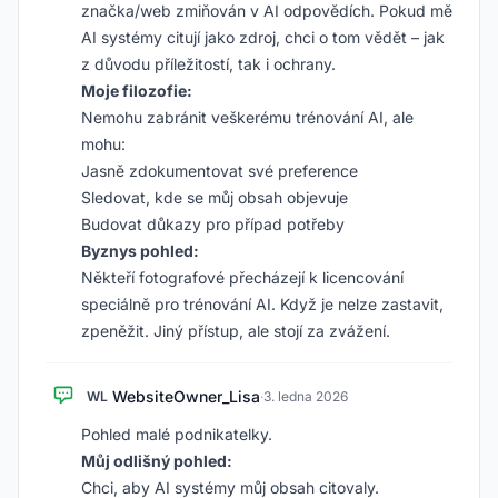
značka/web zmiňován v AI odpovědích. Pokud mě
AI systémy citují jako zdroj, chci o tom vědět – jak
z důvodu příležitostí, tak i ochrany.
Moje filozofie:
Nemohu zabránit veškerému trénování AI, ale
mohu:
Jasně zdokumentovat své preference
Sledovat, kde se můj obsah objevuje
Budovat důkazy pro případ potřeby
Byznys pohled:
Někteří fotografové přecházejí k licencování
speciálně pro trénování AI. Když je nelze zastavit,
zpeněžit. Jiný přístup, ale stojí za zvážení.
WebsiteOwner_Lisa
WL
·
3. ledna 2026
Pohled malé podnikatelky.
Můj odlišný pohled:
Chci, aby AI systémy můj obsah citovaly.