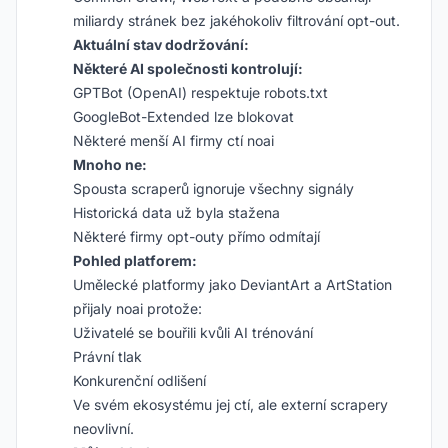
miliardy stránek bez jakéhokoliv filtrování opt-out.
Aktuální stav dodržování:
Některé AI společnosti kontrolují:
GPTBot (OpenAI) respektuje robots.txt
GoogleBot-Extended lze blokovat
Některé menší AI firmy ctí noai
Mnoho ne:
Spousta scraperů ignoruje všechny signály
Historická data už byla stažena
Některé firmy opt-outy přímo odmítají
Pohled platforem:
Umělecké platformy jako DeviantArt a ArtStation
přijaly noai protože:
Uživatelé se bouřili kvůli AI trénování
Právní tlak
Konkurenční odlišení
Ve svém ekosystému jej ctí, ale externí scrapery
neovlivní.