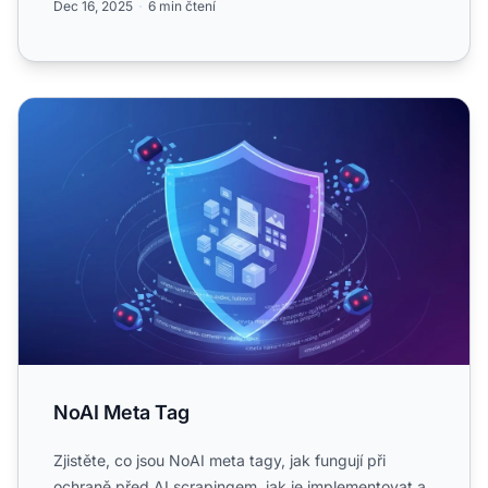
Dec 16, 2025
6 min čtení
NoAI Meta Tag
NoAI Meta Tag
Zjistěte, co jsou NoAI meta tagy, jak fungují při
ochraně před AI scrapingem, jak je implementovat a