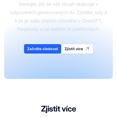
Sledujte, jak se váš obsah objevuje v
odpovědích generovaných AI. Zjistěte, kdy a
kde je vaše značka citována v ChatGPT,
Perplexity a na dalších AI platformách.
Začněte sledovat
Zjistit více
Zjistit více