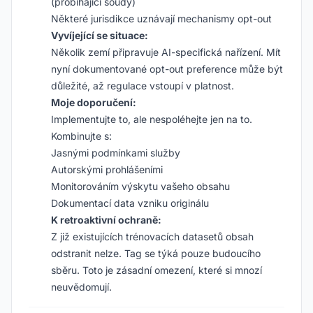
(probíhající soudy)
Některé jurisdikce uznávají mechanismy opt-out
Vyvíjející se situace:
Několik zemí připravuje AI-specifická nařízení. Mít
nyní dokumentované opt-out preference může být
důležité, až regulace vstoupí v platnost.
Moje doporučení:
Implementujte to, ale nespoléhejte jen na to.
Kombinujte s:
Jasnými podmínkami služby
Autorskými prohlášeními
Monitorováním výskytu vašeho obsahu
Dokumentací data vzniku originálu
K retroaktivní ochraně:
Z již existujících trénovacích datasetů obsah
odstranit nelze. Tag se týká pouze budoucího
sběru. Toto je zásadní omezení, které si mnozí
neuvědomují.