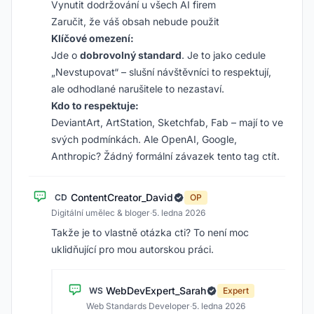
Vynutit dodržování u všech AI firem
Zaručit, že váš obsah nebude použit
Klíčové omezení:
Jde o
dobrovolný standard
. Je to jako cedule
„Nevstupovat“ – slušní návštěvníci to respektují,
ale odhodlané narušitele to nezastaví.
Kdo to respektuje:
DeviantArt, ArtStation, Sketchfab, Fab – mají to ve
svých podmínkách. Ale OpenAI, Google,
Anthropic? Žádný formální závazek tento tag ctít.
ContentCreator_David
CD
OP
Digitální umělec & bloger
·
5. ledna 2026
Takže je to vlastně otázka cti? To není moc
uklidňující pro mou autorskou práci.
WebDevExpert_Sarah
WS
Expert
Web Standards Developer
·
5. ledna 2026