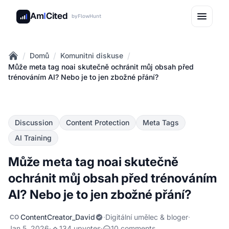
Am
I
Cited
by
FlowHunt
/
/
/
Domů
Komunitni diskuse
Home
Může meta tag noai skutečně ochránit můj obsah před
trénováním AI? Nebo je to jen zbožné přání?
Discussion
Content Protection
Meta Tags
AI Training
Může meta tag noai skutečně
ochránit můj obsah před trénováním
AI? Nebo je to jen zbožné přání?
ContentCreator_David
·
Digitální umělec & bloger
·
CO
Jan 5, 2026
·
134 upvotes
·
10 comments