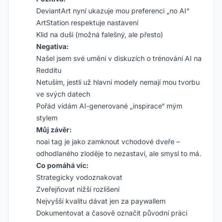
DeviantArt nyní ukazuje mou preferenci „no AI“
ArtStation respektuje nastavení
Klid na duši (možná falešný, ale přesto)
Negativa:
Našel jsem své umění v diskuzích o trénování AI na
Redditu
Netuším, jestli už hlavní modely nemají mou tvorbu
ve svých datech
Pořád vídám AI-generované „inspirace“ mým
stylem
Můj závěr:
noai tag je jako zamknout vchodové dveře –
odhodlaného zloděje to nezastaví, ale smysl to má.
Co pomáhá víc:
Strategicky vodoznakovat
Zveřejňovat nižší rozlišení
Nejvyšší kvalitu dávat jen za paywallem
Dokumentovat a časově označit původní práci