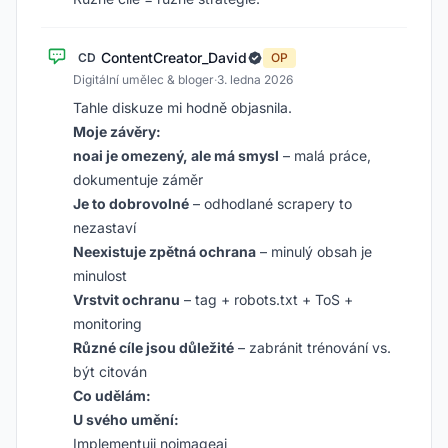
ContentCreator_David
CD
OP
Digitální umělec & bloger
·
3. ledna 2026
Tahle diskuze mi hodně objasnila.
Moje závěry:
noai je omezený, ale má smysl
– malá práce,
dokumentuje záměr
Je to dobrovolné
– odhodlané scrapery to
nezastaví
Neexistuje zpětná ochrana
– minulý obsah je
minulost
Vrstvit ochranu
– tag + robots.txt + ToS +
monitoring
Různé cíle jsou důležité
– zabránit trénování vs.
být citován
Co udělám:
U svého umění:
Implementuji noimageai