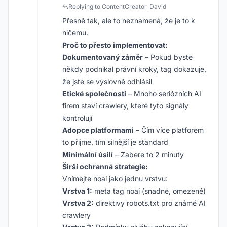
Replying to ContentCreator_David
Přesně tak, ale to neznamená, že je to k
ničemu.
Proč to přesto implementovat:
Dokumentovaný záměr
– Pokud byste
někdy podnikal právní kroky, tag dokazuje,
že jste se výslovně odhlásil
Etické společnosti
– Mnoho seriózních AI
firem staví crawlery, které tyto signály
kontrolují
Adopce platformami
– Čím více platforem
to přijme, tím silnější je standard
Minimální úsilí
– Zabere to 2 minuty
Širší ochranná strategie:
Vnímejte noai jako jednu vrstvu:
Vrstva 1:
meta tag noai (snadné, omezené)
Vrstva 2:
direktivy robots.txt pro známé AI
crawlery