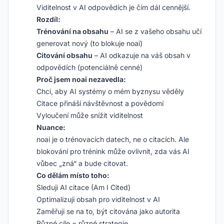
Viditelnost v AI odpovědích je čím dál cennější.
Rozdíl:
Trénování na obsahu
– AI se z vašeho obsahu učí
generovat nový (to blokuje noai)
Citování obsahu
– AI odkazuje na váš obsah v
odpovědích (potenciálně cenné)
Proč jsem noai nezavedla:
Chci, aby AI systémy o mém byznysu věděly
Citace přináší návštěvnost a povědomí
Vyloučení může snížit viditelnost
Nuance:
noai je o trénovacích datech, ne o citacích. Ale
blokování pro trénink může ovlivnit, zda vás AI
vůbec „zná“ a bude citovat.
Co dělám místo toho:
Sleduji AI citace (Am I Cited)
Optimalizuji obsah pro viditelnost v AI
Zaměřuji se na to, být citována jako autorita
Různé cíle = různé strategie.