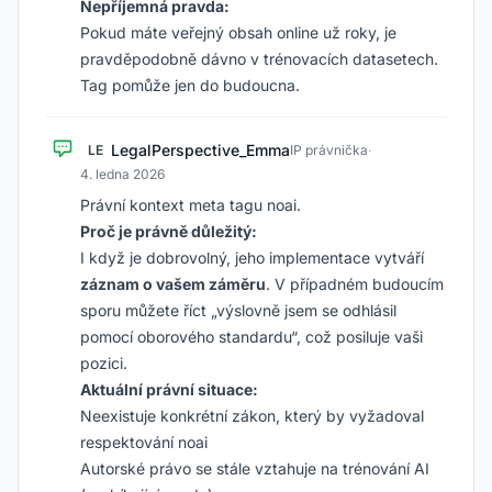
Nepříjemná pravda:
Pokud máte veřejný obsah online už roky, je
pravděpodobně dávno v trénovacích datasetech.
Tag pomůže jen do budoucna.
LegalPerspective_Emma
LE
IP právnička
·
4. ledna 2026
Právní kontext meta tagu noai.
Proč je právně důležitý:
I když je dobrovolný, jeho implementace vytváří
záznam o vašem záměru
. V případném budoucím
sporu můžete říct „výslovně jsem se odhlásil
pomocí oborového standardu“, což posiluje vaši
pozici.
Aktuální právní situace:
Neexistuje konkrétní zákon, který by vyžadoval
respektování noai
Autorské právo se stále vztahuje na trénování AI