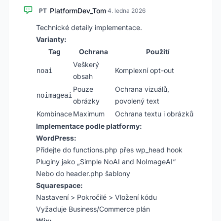
PlatformDev_Tom
PT
·
4. ledna 2026
Technické detaily implementace.
Varianty:
Tag
Ochrana
Použití
Veškerý
Komplexní opt-out
noai
obsah
Pouze
Ochrana vizuálů,
noimageai
obrázky
povolený text
Kombinace
Maximum
Ochrana textu i obrázků
Implementace podle platformy:
WordPress:
Přidejte do functions.php přes wp_head hook
Pluginy jako „Simple NoAI and NoImageAI“
Nebo do header.php šablony
Squarespace:
Nastavení > Pokročilé > Vložení kódu
Vyžaduje Business/Commerce plán
Wix: