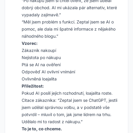
“Po nákupu jsem si chtěl ověřit, že jsem udělal
dobrý obchod. AI mi ukázala pár alternativ, které
vypadaly zajímavě.”
“Měl jsem problém s funkcí. Zeptal jsem se AI o
pomoc, ale dala mi špatné informace z nějakého
náhodného blogu.”
Vzorec:
Zákazník nakoupí
Nejistota po nákupu
Ptá se AI na ověření
Odpověď AI ovlivní vnímání
Ovlivněná loajalita
Příležitost:
Pokud AI posílí jejich rozhodnutí, loajalita roste.
Citace zákazníka: “Zeptal jsem se ChatGPT, jestli
jsem udělal správnou volbu, a v podstatě vše
potvrdil – mluvil o tom, jak jsme lídrem na trhu.
Udělalo mi to radost z nákupu.”
To je to, co chceme.