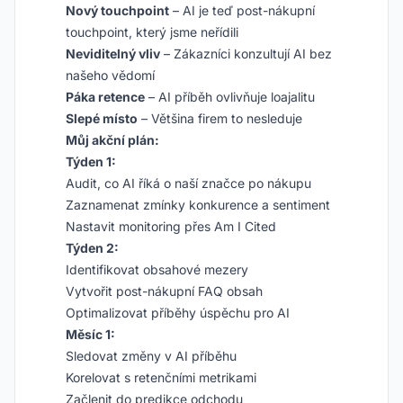
Nový touchpoint
– AI je teď post-nákupní
touchpoint, který jsme neřídili
Neviditelný vliv
– Zákazníci konzultují AI bez
našeho vědomí
Páka retence
– AI příběh ovlivňuje loajalitu
Slepé místo
– Většina firem to nesleduje
Můj akční plán:
Týden 1:
Audit, co AI říká o naší značce po nákupu
Zaznamenat zmínky konkurence a sentiment
Nastavit monitoring přes Am I Cited
Týden 2:
Identifikovat obsahové mezery
Vytvořit post-nákupní FAQ obsah
Optimalizovat příběhy úspěchu pro AI
Měsíc 1:
Sledovat změny v AI příběhu
Korelovat s retenčními metrikami
Začlenit do predikce odchodu