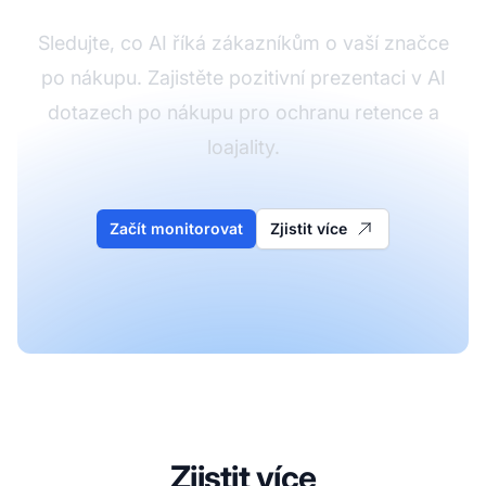
Sledujte, co AI říká zákazníkům o vaší značce
po nákupu. Zajistěte pozitivní prezentaci v AI
dotazech po nákupu pro ochranu retence a
loajality.
Začít monitorovat
Zjistit více
Zjistit více