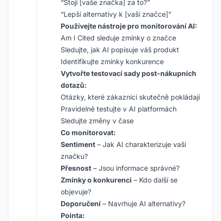
“Stojí [vaše značka] za to?”
“Lepší alternativy k [vaší značce]”
Používejte nástroje pro monitorování AI:
Am I Cited sleduje zmínky o značce
Sledujte, jak AI popisuje váš produkt
Identifikujte zmínky konkurence
Vytvořte testovací sady post-nákupních
dotazů:
Otázky, které zákazníci skutečně pokládají
Pravidelně testujte v AI platformách
Sledujte změny v čase
Co monitorovat:
Sentiment
– Jak AI charakterizuje vaši
značku?
Přesnost
– Jsou informace správné?
Zmínky o konkurenci
– Kdo další se
objevuje?
Doporučení
– Navrhuje AI alternativy?
Pointa: