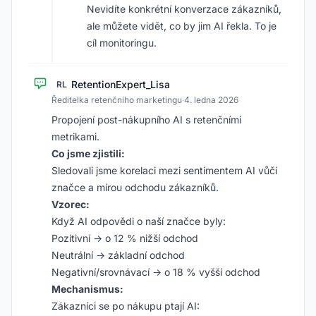
Nevidíte konkrétní konverzace zákazníků,
ale můžete vidět, co by jim AI řekla. To je
cíl monitoringu.
RetentionExpert_Lisa
RL
Ředitelka retenčního marketingu
·
4. ledna 2026
Propojení post-nákupního AI s retenčními
metrikami.
Co jsme zjistili:
Sledovali jsme korelaci mezi sentimentem AI vůči
značce a mírou odchodu zákazníků.
Vzorec:
Když AI odpovědi o naší značce byly:
Pozitivní → o 12 % nižší odchod
Neutrální → základní odchod
Negativní/srovnávací → o 18 % vyšší odchod
Mechanismus:
Zákazníci se po nákupu ptají AI: