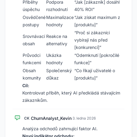
Příběhy
Podpora
“Jak [zákazník] dosáhl
úspěchu
rozhodnutí
40% ROI”
Osvědčené
Maximalizace
“Jak získat maximum z
postupy
hodnoty
[produktu]”
“Proč si zákazníci
Srovnávací
Reakce na
vybírají nás před
obsah
alternativy
[konkurencí]”
Průvodci
Ukázka
“Odemknutí [pokročilé
funkcemi
hodnoty
funkce]”
Obsah
Společenský
“Co říkají uživatelé o
komunity
důkaz
[produktu]”
Cíl:
Kontrolovat příběh, který AI předkládá stávajícím
zákazníkům.
ChurnAnalyst_Kevin
CK
·
3. ledna 2026
Analýza odchodů zahrnující faktor AI.
Nový indikátor odchodu: