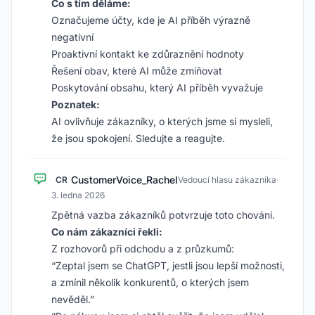
Co s tím děláme:
Označujeme účty, kde je AI příběh výrazně
negativní
Proaktivní kontakt ke zdůraznění hodnoty
Řešení obav, které AI může zmiňovat
Poskytování obsahu, který AI příběh vyvažuje
Poznatek:
AI ovlivňuje zákazníky, o kterých jsme si mysleli,
že jsou spokojení. Sledujte a reagujte.
CustomerVoice_Rachel
CR
Vedoucí hlasu zákazníka
·
3. ledna 2026
Zpětná vazba zákazníků potvrzuje toto chování.
Co nám zákazníci řekli:
Z rozhovorů při odchodu a z průzkumů:
“Zeptal jsem se ChatGPT, jestli jsou lepší možnosti,
a zmínil několik konkurentů, o kterých jsem
nevěděl.”