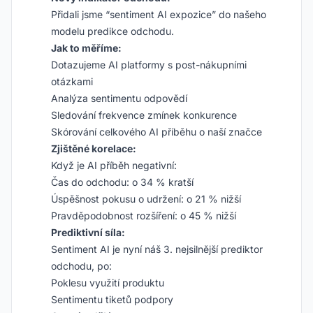
Přidali jsme “sentiment AI expozice” do našeho
modelu predikce odchodu.
Jak to měříme:
Dotazujeme AI platformy s post-nákupními
otázkami
Analýza sentimentu odpovědí
Sledování frekvence zmínek konkurence
Skórování celkového AI příběhu o naší značce
Zjištěné korelace:
Když je AI příběh negativní:
Čas do odchodu: o 34 % kratší
Úspěšnost pokusu o udržení: o 21 % nižší
Pravděpodobnost rozšíření: o 45 % nižší
Prediktivní síla:
Sentiment AI je nyní náš 3. nejsilnější prediktor
odchodu, po:
Poklesu využití produktu
Sentimentu tiketů podpory