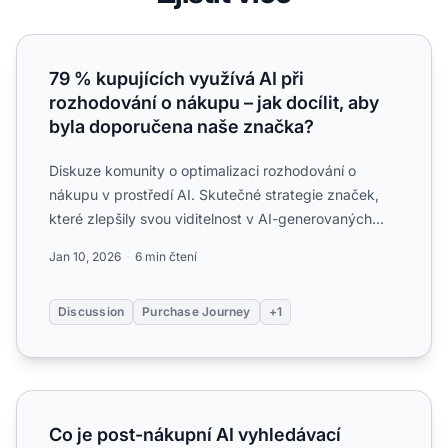
79 % kupujících využívá AI při rozhodování o nákupu – ja
79 % kupujících využívá AI při
rozhodování o nákupu – jak docílit, aby
byla doporučena naše značka?
Diskuze komunity o optimalizaci rozhodování o
nákupu v prostředí AI. Skutečné strategie značek,
které zlepšily svou viditelnost v AI-generovaných
doporučeních p...
Jan 10, 2026
6 min čtení
Discussion
Purchase Journey
+1
Co je post-nákupní AI vyhledávací chování a jak ovlivňuje
Co je post-nákupní AI vyhledávací