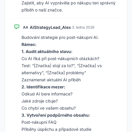
Zajistit, aby AI vyprávěla po nákupu ten správný
příběh o naší značce.
AIStrategyLead_Alex
AA
·
3. ledna 2026
Budování strategie pro post-nákupní AI.
Rámec:
1. Audit aktuálního stavu:
Co AI říká při post-nákupních otázkách?
Test: “[Značka] stojí za to?”, “[Značka] vs
alternativy”, “[Značka] problémy”
Zaznamenat aktuální AI příběh
2. Identifikace mezer:
Odkud AI bere informace?
Jaké zdroje cituje?
Co chybí ve vašem obsahu?
3. Vytvoření podpůrného obsahu:
Post-nákupní FAQ
Příběhy úspěchu a případové studie