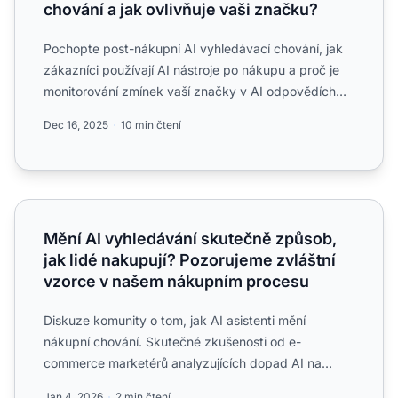
chování a jak ovlivňuje vaši značku?
Pochopte post-nákupní AI vyhledávací chování, jak
zákazníci používají AI nástroje po nákupu a proč je
monitorování zmínek vaší značky v AI odpovědích
klíčové pr...
Dec 16, 2025
10 min čtení
Mění AI vyhledávání skutečně způsob, jak lidé nakupují?
Mění AI vyhledávání skutečně způsob,
jak lidé nakupují? Pozorujeme zvláštní
vzorce v našem nákupním procesu
Diskuze komunity o tom, jak AI asistenti mění
nákupní chování. Skutečné zkušenosti od e-
commerce marketérů analyzujících dopad AI na
nákupní cesty....
Jan 4, 2026
2 min čtení