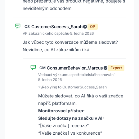
nebo prezentuje váš produkt negativně, bojujete s
neviditelným odchodem.
CustomerSuccess_Sarah
CS
OP
VP zákaznického úspěchu
·
5. ledna 2026
Jak vůbec tyto konverzace můžeme sledovat?
Nevidíme, co AI zákazníkům říká.
ConsumerBehavior_Marcus
CM
Expert
Vedoucí výzkumu spotřebitelského chování
·
5. ledna 2026
Replying to CustomerSuccess_Sarah
Můžete sledovat, co AI říká o vaší značce
napříč platformami.
Monitorovací přístup:
Sledujte dotazy na značku v AI:
“[Vaše značka] recenze”
“[Vaše značka] vs konkurence”