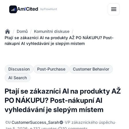
Am
I
Cited
by
FlowHunt
/
/
/
Domů
Komunitni diskuse
Home
Ptají se zákazníci AI na produkty AŽ PO NÁKUPU? Post-
nákupní AI vyhledávání je slepým místem
Discussion
Post-Purchase
Customer Behavior
AI Search
Ptají se zákazníci AI na produkty AŽ
PO NÁKUPU? Post-nákupní AI
vyhledávání je slepým místem
CustomerSuccess_Sarah
·
VP zákaznického úspěchu
·
CU
Jan 5, 2026
·
132 upvotes
·
10 comments