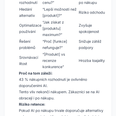
rozhodnutí
cenu?”
po nákupu
Hledání
“Lepší možnosti než
Riziko odchodu
alternativ
[produkt]?”
“Jak získat z
Optimalizace
Zvyšuje
[produktu]
používání
spokojenost
maximum?”
Řešení
“Proč [funkce]
Snižuje zátěž
problémů
nefunguje?”
podpory
“[Produkt] vs
Srovnávací
recenze
Hrozba loajality
lítost
konkurence”
Proč na tom záleží:
43 % nákupních rozhodnutí je ovlivněno
doporučeními AI.
Tento vliv nekončí nákupem. Zákazníci se na AI
obracejí i po nákupu.
Riziko retence:
Pokud AI po nákupu trvale doporučuje alternativy