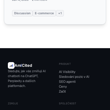
Discussion
E-commerce
+1
PRODUKT
Am
I
Cited
Sledujte, jak vás zmiňují AI
AI Visibility
chatboti na ChatGPT,
Sledování pozic v AI
Perplexity a dalších
SEO agenti
platformách.
Ceny
Začít
ZDROJE
SPOLEČNOST