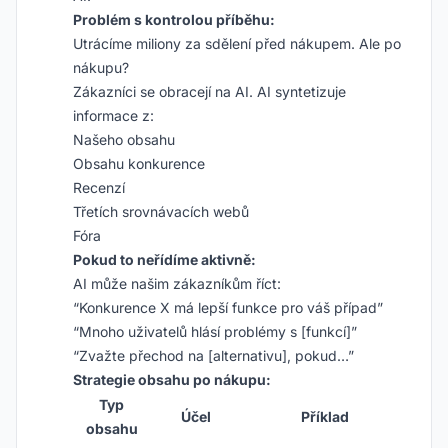
Problém s kontrolou příběhu:
Utrácíme miliony za sdělení před nákupem. Ale po
nákupu?
Zákazníci se obracejí na AI. AI syntetizuje
informace z:
Našeho obsahu
Obsahu konkurence
Recenzí
Třetích srovnávacích webů
Fóra
Pokud to neřídíme aktivně:
AI může našim zákazníkům říct:
“Konkurence X má lepší funkce pro váš případ”
“Mnoho uživatelů hlásí problémy s [funkcí]”
“Zvažte přechod na [alternativu], pokud…”
Strategie obsahu po nákupu:
Typ
Účel
Příklad
obsahu