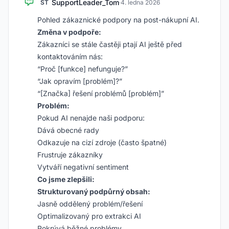
SupportLeader_Tom
ST
·
4. ledna 2026
Pohled zákaznické podpory na post-nákupní AI.
Změna v podpoře:
Zákazníci se stále častěji ptají AI ještě před
kontaktováním nás:
“Proč [funkce] nefunguje?”
“Jak opravím [problém]?”
“[Značka] řešení problémů [problém]”
Problém:
Pokud AI nenajde naši podporu:
Dává obecné rady
Odkazuje na cizí zdroje (často špatné)
Frustruje zákazníky
Vytváří negativní sentiment
Co jsme zlepšili:
Strukturovaný podpůrný obsah:
Jasně oddělený problém/řešení
Optimalizovaný pro extrakci AI
Pokrývá běžné problémy