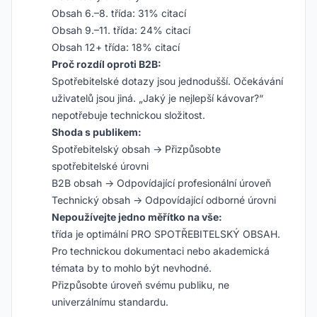
Obsah 6.–8. třída: 31% citací
Obsah 9.–11. třída: 24% citací
Obsah 12+ třída: 18% citací
Proč rozdíl oproti B2B:
Spotřebitelské dotazy jsou jednodušší. Očekávání
uživatelů jsou jiná. „Jaký je nejlepší kávovar?“
nepotřebuje technickou složitost.
Shoda s publikem:
Spotřebitelský obsah -> Přizpůsobte
spotřebitelské úrovni
B2B obsah -> Odpovídající profesionální úroveň
Technický obsah -> Odpovídající odborné úrovni
Nepoužívejte jedno měřítko na vše:
třída je optimální PRO SPOTŘEBITELSKÝ OBSAH.
Pro technickou dokumentaci nebo akademická
témata by to mohlo být nevhodné.
Přizpůsobte úroveň svému publiku, ne
univerzálnímu standardu.