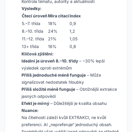
Kontrola tématu, autority a aktuálnosti
Výsledky:
Čtecí úroveň
Míra citací
Index
5.–7. třída
18%
0,9
8.–10. třída
24%
1,2
11.–12. třída
21%
1,05
13+ třída
16%
0,8
Klíčová zjištění:
Ideální je úroveň 8.–10. třídy
– ~30% lepší
výsledek oproti extrémům
Příliš jednoduché méně funguje
– Může
signalizovat nedostatek hloubky
Příliš složité méně funguje
– Obtížnější extrakce
jasných odpovědí
Efekt je mírný
– Důležitější je kvalita obsahu
Nuance:
Na čitelnosti záleží kvůli EXTRAKCI, ne kvůli
preferenci. AI „nepreferuje“ jednoduchý obsah.
Spolehlivěji však vytěží jasné odpovědi ze středně