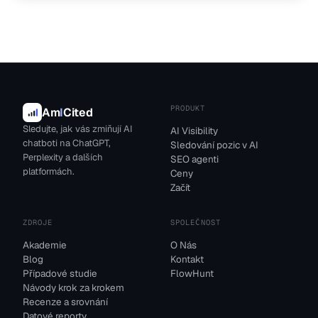
PRODUKT
Am
I
Cited
Sledujte, jak vás zmiňují AI
AI Visibility
chatboti na ChatGPT,
Sledování pozic v AI
Perplexity a dalších
SEO agenti
platformách.
Ceny
Začít
ZDROJE
SPOLEČNOST
Akademie
O Nás
Blog
Kontakt
Případové studie
FlowHunt
Návody krok za krokem
Recenze a srovnání
Datové reporty