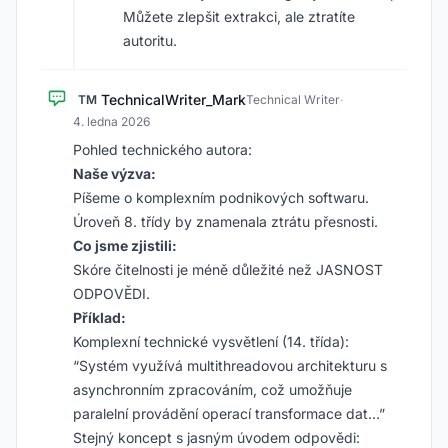
Můžete zlepšit extrakci, ale ztratíte
autoritu.
TechnicalWriter_Mark
TM
Technical Writer
·
4. ledna 2026
Pohled technického autora:
Naše výzva:
Píšeme o komplexním podnikových softwaru.
Úroveň 8. třídy by znamenala ztrátu přesnosti.
Co jsme zjistili:
Skóre čitelnosti je méně důležité než JASNOST
ODPOVĚDI.
Příklad:
Komplexní technické vysvětlení (14. třída):
“Systém využívá multithreadovou architekturu s
asynchronním zpracováním, což umožňuje
paralelní provádění operací transformace dat…”
Stejný koncept s jasným úvodem odpovědi: