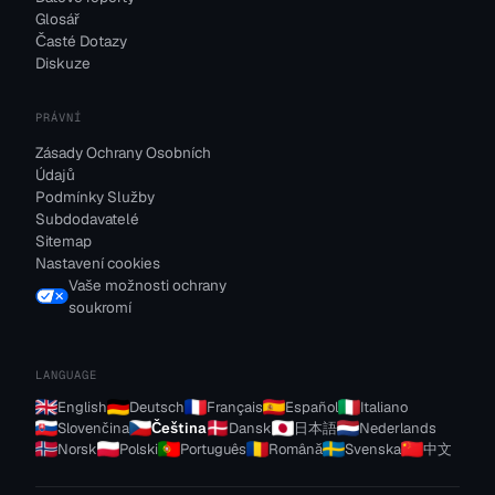
Glosář
Časté Dotazy
Diskuze
PRÁVNÍ
Zásady Ochrany Osobních
Údajů
Podmínky Služby
Subdodavatelé
Sitemap
Nastavení cookies
Vaše možnosti ochrany
soukromí
LANGUAGE
English
Deutsch
Français
Español
Italiano
Slovenčina
Čeština
Dansk
日本語
Nederlands
Norsk
Polski
Português
Română
Svenska
中文