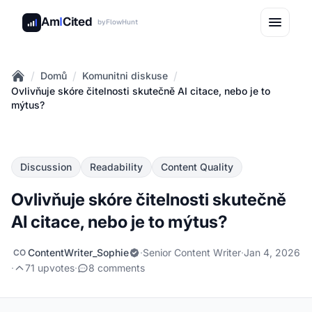
Am
I
Cited
by
FlowHunt
/
/
/
Domů
Komunitni diskuse
Home
Ovlivňuje skóre čitelnosti skutečně AI citace, nebo je to
mýtus?
Discussion
Readability
Content Quality
Ovlivňuje skóre čitelnosti skutečně
AI citace, nebo je to mýtus?
ContentWriter_Sophie
·
Senior Content Writer
·
Jan 4, 2026
CO
·
71 upvotes
·
8 comments