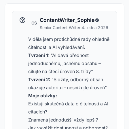
ContentWriter_Sophie
CS
Senior Content Writer
·
4. ledna 2026
Viděla jsem protichůdné rady ohledně
čitelnosti a AI vyhledávání:
Tvrzení 1:
“AI dává přednost
jednoduchému, jasnému obsahu –
cílujte na čtecí úroveň 8. třídy”
Tvrzení 2:
“Složitý, odborný obsah
ukazuje autoritu – nesnižujte úroveň”
Moje otázky:
Existují skutečná data o čitelnosti a AI
citacích?
Znamená jednodušší vždy lepší?
Jak vyvážit dostupnost a odbornost?