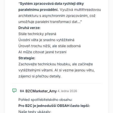
“
Systém zpracovává data rychleji díky
paralelnímu provádění.
Využívá multithreadovou
architekturu s asynchronním zpracováním, což
umožňuje paralelní transformaci dat…”
Druhá verze:
Stále technicky přesná
Úvodní věta je snadno vytěžitelná
Úroveň trochu nižší, ale stále odborná
AI může citovat jasné tvrzení
Strategie:
Zachovejte technickou hloubku, ale začínejte
vytěžitelnými větami. AI si vezme jasnou větu,
zájemci si přečtou detaily.
B2CMarketer_Amy
BA
·
4. ledna 2026
Pohled spotřebitelského obsahu:
Pro B2C je jednodušší OBSAH často lepší:
Naše testy ukázaly: