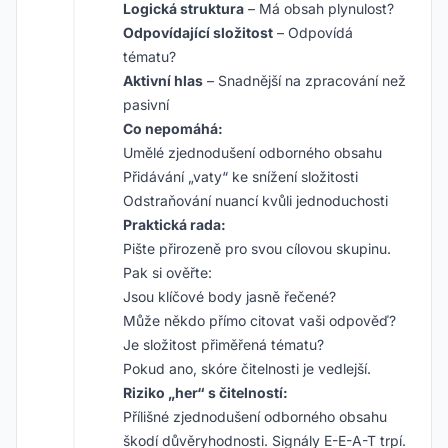
Logická struktura
– Má obsah plynulost?
Odpovídající složitost
– Odpovídá
tématu?
Aktivní hlas
– Snadnější na zpracování než
pasivní
Co nepomáhá:
Umělé zjednodušení odborného obsahu
Přidávání „vaty“ ke snížení složitosti
Odstraňování nuancí kvůli jednoduchosti
Praktická rada:
Pište přirozeně pro svou cílovou skupinu.
Pak si ověřte:
Jsou klíčové body jasně řečené?
Může někdo přímo citovat vaši odpověď?
Je složitost přiměřená tématu?
Pokud ano, skóre čitelnosti je vedlejší.
Riziko „her“ s čitelností:
Přílišné zjednodušení odborného obsahu
škodí důvěryhodnosti. Signály E-E-A-T trpí.