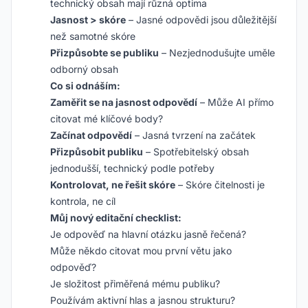
technický obsah mají různá optima
Jasnost > skóre
– Jasné odpovědi jsou důležitější
než samotné skóre
Přizpůsobte se publiku
– Nezjednodušujte uměle
odborný obsah
Co si odnáším:
Zaměřit se na jasnost odpovědí
– Může AI přímo
citovat mé klíčové body?
Začínat odpovědí
– Jasná tvrzení na začátek
Přizpůsobit publiku
– Spotřebitelský obsah
jednodušší, technický podle potřeby
Kontrolovat, ne řešit skóre
– Skóre čitelnosti je
kontrola, ne cíl
Můj nový editační checklist:
Je odpověď na hlavní otázku jasně řečená?
Může někdo citovat mou první větu jako
odpověď?
Je složitost přiměřená mému publiku?
Používám aktivní hlas a jasnou strukturu?