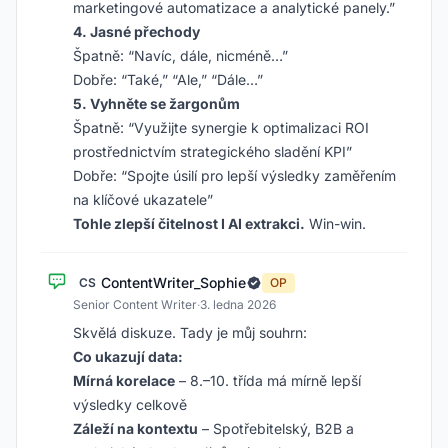
marketingové automatizace a analytické panely.”
4. Jasné přechody
Špatně: “Navíc, dále, nicméně…”
Dobře: “Také,” “Ale,” “Dále…”
5. Vyhněte se žargonům
Špatně: “Využijte synergie k optimalizaci ROI
prostřednictvím strategického sladění KPI”
Dobře: “Spojte úsilí pro lepší výsledky zaměřením
na klíčové ukazatele”
Tohle zlepší čitelnost I AI extrakci.
Win-win.
ContentWriter_Sophie
CS
OP
Senior Content Writer
·
3. ledna 2026
Skvělá diskuze. Tady je můj souhrn:
Co ukazují data:
Mírná korelace
– 8.–10. třída má mírně lepší
výsledky celkově
Záleží na kontextu
– Spotřebitelský, B2B a