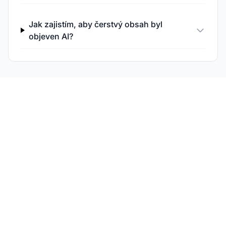
Jak zajistím, aby čerstvý obsah byl
objeven AI?
Monitorujte svou
viditelnost v reálném
čase v AI