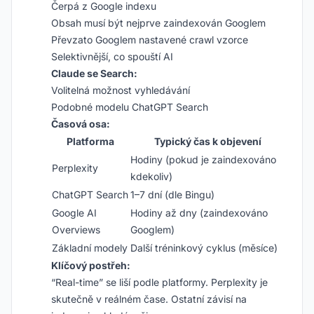
Čerpá z Google indexu
Obsah musí být nejprve zaindexován Googlem
Převzato Googlem nastavené crawl vzorce
Selektivnější, co spouští AI
Claude se Search:
Volitelná možnost vyhledávání
Podobné modelu ChatGPT Search
Časová osa:
Platforma
Typický čas k objevení
Hodiny (pokud je zaindexováno
Perplexity
kdekoliv)
ChatGPT Search
1–7 dní (dle Bingu)
Google AI
Hodiny až dny (zaindexováno
Overviews
Googlem)
Základní modely
Další tréninkový cyklus (měsíce)
Klíčový postřeh:
“Real-time” se liší podle platformy. Perplexity je
skutečně v reálném čase. Ostatní závisí na