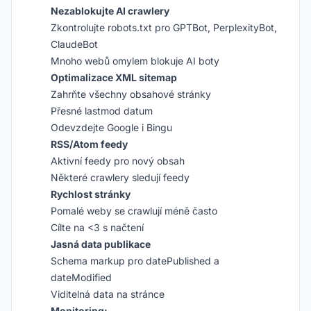
Nezablokujte AI crawlery
Zkontrolujte robots.txt pro GPTBot, PerplexityBot,
ClaudeBot
Mnoho webů omylem blokuje AI boty
Optimalizace XML sitemap
Zahrňte všechny obsahové stránky
Přesné lastmod datum
Odevzdejte Google i Bingu
RSS/Atom feedy
Aktivní feedy pro nový obsah
Některé crawlery sledují feedy
Rychlost stránky
Pomalé weby se crawlují méně často
Cílte na <3 s načtení
Jasná data publikace
Schema markup pro datePublished a
dateModified
Viditelná data na stránce
Monitoring: