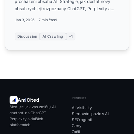
procházení obsahu AI. Strategie, jak dostat nový
obsah rychleji rozpoznaný ChatGPT, Perplexity a
dalšími AI platformam...
Jan 3, 2026
7 min čtení
Discussion
AI Crawling
+1
PRODUKT
Am
I
Cited
Sledujte, jak vás zmiňují AI
AI Visibility
chatboti na ChatGPT,
Sledování pozic v AI
Perplexity a dalších
SEO agenti
platformách.
Ceny
Začít