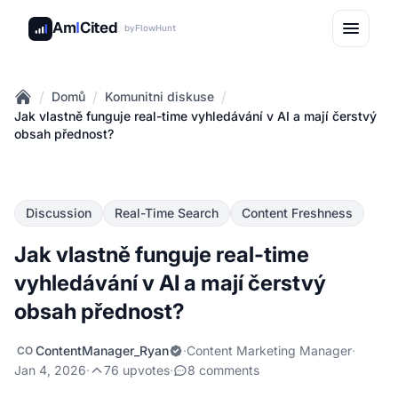
Am
I
Cited
by
FlowHunt
/
/
/
Domů
Komunitni diskuse
Home
Jak vlastně funguje real-time vyhledávání v AI a mají čerstvý
obsah přednost?
Discussion
Real-Time Search
Content Freshness
Jak vlastně funguje real-time
vyhledávání v AI a mají čerstvý
obsah přednost?
ContentManager_Ryan
·
Content Marketing Manager
·
CO
Jan 4, 2026
·
76 upvotes
·
8 comments