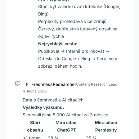
Stačí být zaindexován kdekoliv (Google,
Bing)
Perplexity prohledává více zdrojů
Čerstvý, dobře strukturovaný obsah se
objeví rychle
Nejrychlejší cesta:
Publikovat -> Interně prolinkovat ->
Odeslat do Google + Bing -> Perplexity
zobrazí během hodin.
FreshnessResearcher
F
Content Research Lead
·
4. ledna 2026
Data o čerstvosti a AI citacích:
Výsledky výzkumu:
Sledovali jsme 5 000 AI citací za 3 měsíce:
Stáří
Míra citací
Míra citací
obsahu
ChatGPT
Perplexity
<1 týden
28 %
35 %