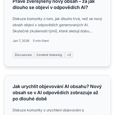
Právě zveřejněný nový obsah – za jak
dlouho se objeví v odpovědích AI?
Diskuze komunity o tom, jak dlouho trvá, než se nový
obsah objeví v odpovědích generovaných AI.
Skutečné zkušenosti týmů, které sledují dobu
indexace napříč Cha...
Jan 7, 2026
5 min čtení
Discussion
Content Indexing
+2
Jak urychlit objevování AI obsahu? Nový obsah se v AI 
Jak urychlit objevování AI obsahu? Nový
obsah se v AI odpovědích zobrazuje až
po dlouhé době
Diskuze komunity o urychlení objevování a