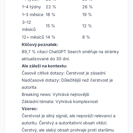
1–4 týdny
22 %
26 %
1–3 měsíce
18 %
19 %
3–12
15 %
12 %
měsíců
12+ měsíců
14 %
8 %
Klíčový poznatek:
89,7 % citací ChatGPT Search směřuje na stránky
aktualizované do 30 dní.
Ale záleží na kontextu:
Časově citlivé dotazy: Čerstvost je zásadní
Nadčasové dotazy: Důležitější než čerstvost je
autorita
Breaking news: Vyhrává nejnovější
Základní témata: Vyhrává komplexnost
Vzorec:
Čerstvost je silný signál, ale neporáží relevanci a
autoritu. Čerstvý a autoritativní obsah vítězí.
Čerstvý, ale slabý obsah prohraje proti staršímu