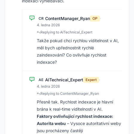
indexaci vyhledávači.
ContentManager_Ryan
CR
OP
·
4. ledna 2026
Replying to AITechnical_Expert
Takže pokud chci rychlou viditelnost v AI,
měl bych upřednostnit rychlé
zaindexování? Co ovlivňuje rychlost
indexace?
AITechnical_Expert
AE
Expert
·
4. ledna 2026
Replying to ContentManager_Ryan
Přesně tak. Rychlost indexace je hlavní
brána k real-time viditelnosti v AI.
Faktory ovlivňující rychlost indexace:
Autorita webu
– Vysoce autoritativní weby
jsou procházeny častěji