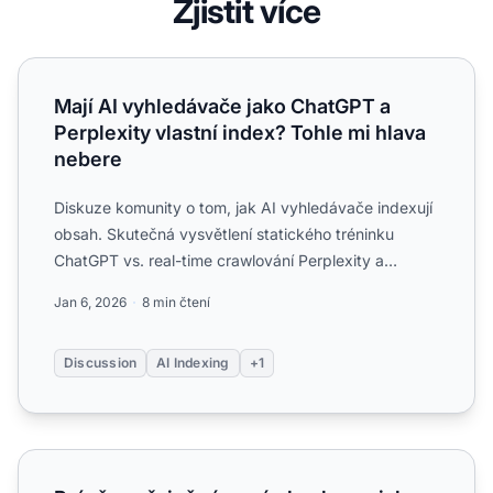
Zjistit více
Mají AI vyhledávače jako ChatGPT a Perplexity vlastní ind
Mají AI vyhledávače jako ChatGPT a
Perplexity vlastní index? Tohle mi hlava
nebere
Diskuze komunity o tom, jak AI vyhledávače indexují
obsah. Skutečná vysvětlení statického tréninku
ChatGPT vs. real-time crawlování Perplexity a
důsledky pro vi...
Jan 6, 2026
8 min čtení
Discussion
AI Indexing
+1
Právě zveřejněný nový obsah – za jak dlouho se objeví v