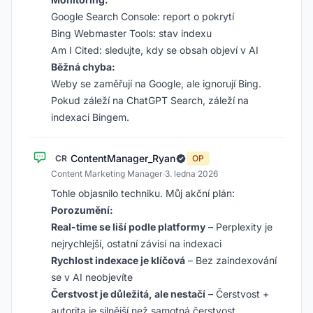
Google Search Console: report o pokrytí
Bing Webmaster Tools: stav indexu
Am I Cited: sledujte, kdy se obsah objeví v AI
Běžná chyba:
Weby se zaměřují na Google, ale ignorují Bing.
Pokud záleží na ChatGPT Search, záleží na
indexaci Bingem.
ContentManager_Ryan
CR
OP
Content Marketing Manager
·
3. ledna 2026
Tohle objasnilo techniku. Můj akční plán:
Porozumění:
Real-time se liší podle platformy
– Perplexity je
nejrychlejší, ostatní závisí na indexaci
Rychlost indexace je klíčová
– Bez zaindexování
se v AI neobjevíte
Čerstvost je důležitá, ale nestačí
– Čerstvost +
autorita je silnější než samotná čerstvost