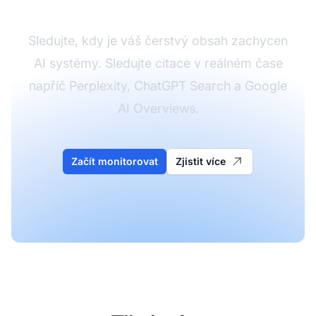
Sledujte, kdy je váš čerstvý obsah zachycen
AI systémy. Sledujte citace v reálném čase
napříč Perplexity, ChatGPT Search a Google
AI Overviews.
Začít monitorovat
Zjistit více