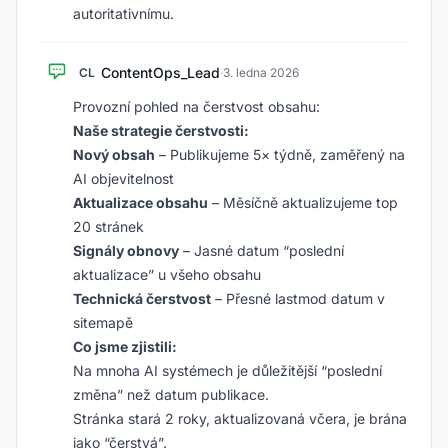
autoritativnímu.
ContentOps_Lead
CL
·
3. ledna 2026
Provozní pohled na čerstvost obsahu:
Naše strategie čerstvosti:
Nový obsah
– Publikujeme 5× týdně, zaměřený na
AI objevitelnost
Aktualizace obsahu
– Měsíčně aktualizujeme top
20 stránek
Signály obnovy
– Jasné datum “poslední
aktualizace” u všeho obsahu
Technická čerstvost
– Přesné lastmod datum v
sitemapě
Co jsme zjistili:
Na mnoha AI systémech je důležitější “poslední
změna” než datum publikace.
Stránka stará 2 roky, aktualizovaná včera, je brána
jako “čerstvá”.