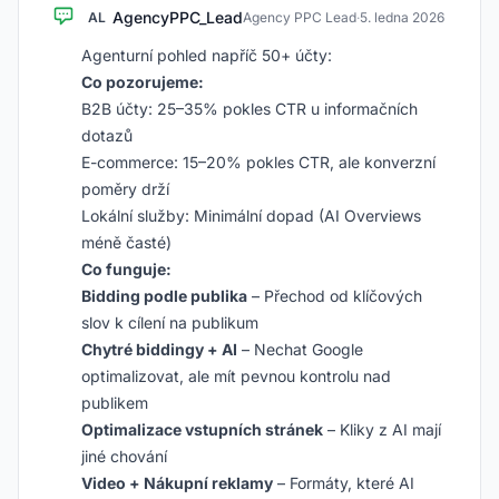
AgencyPPC_Lead
AL
Agency PPC Lead
·
5. ledna 2026
Agenturní pohled napříč 50+ účty:
Co pozorujeme:
B2B účty: 25–35% pokles CTR u informačních
dotazů
E-commerce: 15–20% pokles CTR, ale konverzní
poměry drží
Lokální služby: Minimální dopad (AI Overviews
méně časté)
Co funguje:
Bidding podle publika
– Přechod od klíčových
slov k cílení na publikum
Chytré biddingy + AI
– Nechat Google
optimalizovat, ale mít pevnou kontrolu nad
publikem
Optimalizace vstupních stránek
– Kliky z AI mají
jiné chování
Video + Nákupní reklamy
– Formáty, které AI