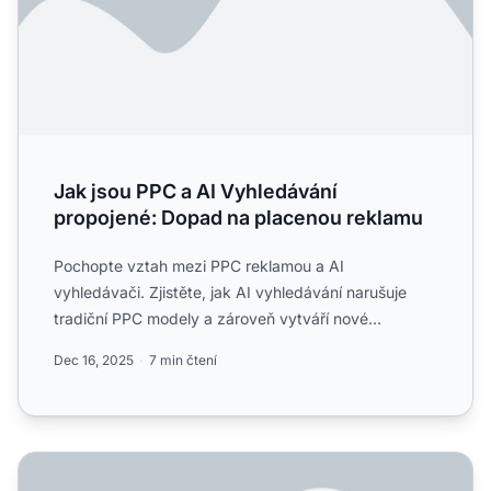
Jak jsou PPC a AI Vyhledávání
propojené: Dopad na placenou reklamu
Pochopte vztah mezi PPC reklamou a AI
vyhledávači. Zjistěte, jak AI vyhledávání narušuje
tradiční PPC modely a zároveň vytváří nové
příležitosti pro inzerenty d...
Dec 16, 2025
7 min čtení
Budou mít AI vyhledávače reklamy? Jak připravit naši place