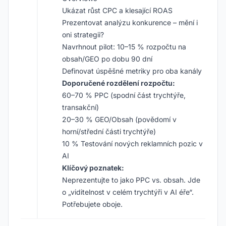
Ukázat růst CPC a klesající ROAS
Prezentovat analýzu konkurence – mění i
oni strategii?
Navrhnout pilot: 10–15 % rozpočtu na
obsah/GEO po dobu 90 dní
Definovat úspěšné metriky pro oba kanály
Doporučené rozdělení rozpočtu:
60–70 % PPC (spodní část trychtýře,
transakční)
20–30 % GEO/Obsah (povědomí v
horní/střední části trychtýře)
10 % Testování nových reklamních pozic v
AI
Klíčový poznatek:
Neprezentujte to jako PPC vs. obsah. Jde
o „viditelnost v celém trychtýři v AI éře“.
Potřebujete oboje.