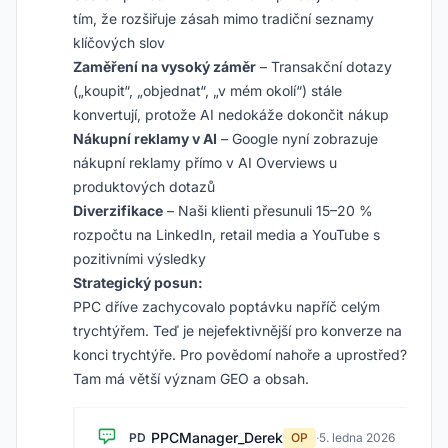
tím, že rozšiřuje zásah mimo tradiční seznamy
klíčových slov
Zaměření na vysoký záměr
– Transakční dotazy
(„koupit“, „objednat“, „v mém okolí“) stále
konvertují, protože AI nedokáže dokončit nákup
Nákupní reklamy v AI
– Google nyní zobrazuje
nákupní reklamy přímo v AI Overviews u
produktových dotazů
Diverzifikace
– Naši klienti přesunuli 15–20 %
rozpočtu na LinkedIn, retail media a YouTube s
pozitivními výsledky
Strategický posun:
PPC dříve zachycovalo poptávku napříč celým
trychtýřem. Teď je nejefektivnější pro konverze na
konci trychtýře. Pro povědomí nahoře a uprostřed?
Tam má větší význam GEO a obsah.
PPCManager_Derek
PD
OP
·
5. ledna 2026