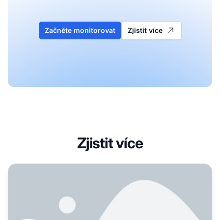
Začněte monitorovat
Zjistit více
Zjistit více
Jak jsou PPC a AI Vyhledávání propojené: Dopad na plac