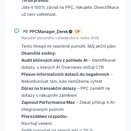
Tvrdá pravda:
Jste-li 100% závislí na PPC, riskujete. Diverzifikace
už není volitelnost.
PPCManager_Derek
PD
OP
Manažer placeného vyhledávání
·
4. ledna 2026
Tento thread mi nesmírně pomohl. Můj akční plán:
Okamžité změny:
Audit klíčových slov z pohledu AI
– Identifikovat
dotazy, u kterých AI Overviews snižují CTR
Přesun informačních dotazů do negativních
–
Nekonkurovat tam, kde nemůžeme vyhrát
Důraz na transakční dotazy
– PPC zaměřit na
dotazy s nákupním záměrem
Zapnout Performance Max
– Získat přístup k AI-
integrovaným pozicím
Přerozdělení rozpočtu:
Navrhuji vedení:
Snížit rozpočet na search ads o 20 %