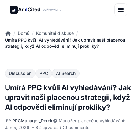
Am
I
Cited
by
FlowHunt
/
/
/
Domů
Komunitni diskuse
Home
Umírá PPC kvůli AI vyhledávání? Jak upravit naši placenou
strategii, když AI odpovědi eliminují prokliky?
Discussion
PPC
AI Search
Umírá PPC kvůli AI vyhledávání? Jak
upravit naši placenou strategii, když
AI odpovědi eliminují prokliky?
PPCManager_Derek
·
Manažer placeného vyhledávání
·
PP
Jan 5, 2026
·
82 upvotes
·
9 comments