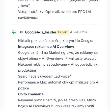
„sleva“)
Vstupní stránky: Optimalizované pro PPC i AI
návštěvnost
GoogleAds_Insider
GI
Expert
·
4. ledna 2026
Několik poznatků o směru, kterým jde Google:
Integrace reklam do AI Overview:
Google oznámil na Marketing Live, že reklamy se
objeví přímo v AI Overviews. První testy ukazují:
Nákupní reklamy zabudované v AI odpovědích k
produktům
Search ads s úvodem „ad voice“
Performance Max automaticky optimalizuje pro AI
pozice
Co to znamená:
Reklamní pozice nemizí, jen se přesouvají. Místo
boje s AI Overviews budou vaše reklamy uvnitř