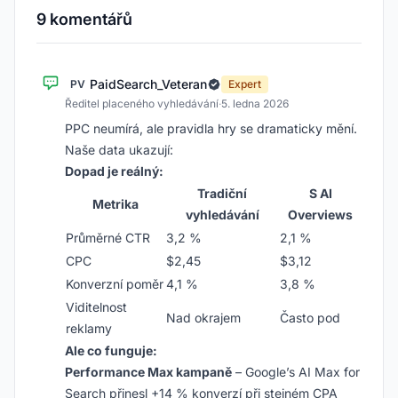
9 komentářů
PaidSearch_Veteran
PV
Expert
Ředitel placeného vyhledávání
·
5. ledna 2026
PPC neumírá, ale pravidla hry se dramaticky mění.
Naše data ukazují:
Dopad je reálný:
Tradiční
S AI
Metrika
vyhledávání
Overviews
Průměrné CTR
3,2 %
2,1 %
CPC
$2,45
$3,12
Konverzní poměr
4,1 %
3,8 %
Viditelnost
Nad okrajem
Často pod
reklamy
Ale co funguje:
Performance Max kampaně
– Google’s AI Max for
Search přinesl +14 % konverzí při stejném CPA