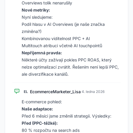
Overviews tolik nenarušily
Nové metriky:
Nyní sledujeme:
Podíl hlasu v AI Overviews (je naše značka
zmíněna?)
Kombinovanou viditelnost PPC + AI
Multitouch atribuci včetně AI touchpointů
Nepříjemná pravda:
Některé účty zažívají pokles PPC ROAS, který
nelze optimalizací zvrátit. Řešením není lepší PPC,
ale diverzifikace kanálů.
EcommerceMarketer_Lisa
EL
·
4. ledna 2026
E-commerce pohled:
Naše adaptace:
Před 6 měsíci jsme změnili strategii. Výsledky:
Před (PPC-těžké):
80 % rozpočtu na search ads