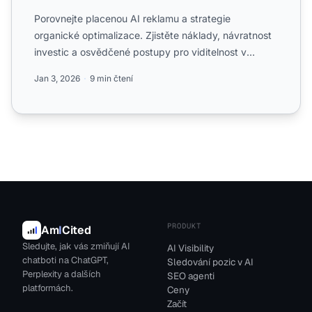
Porovnejte placenou AI reklamu a strategie
organické optimalizace. Zjistěte náklady, návratnost
investic a osvědčené postupy pro viditelnost v
ChatGPT, Perplexi...
Jan 3, 2026
9 min čtení
PRODUKT
Am
I
Cited
Sledujte, jak vás zmiňují AI
AI Visibility
chatboti na ChatGPT,
Sledování pozic v AI
Perplexity a dalších
SEO agenti
platformách.
Ceny
Začít