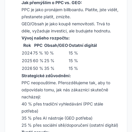
Jak přemýšlím o PPC vs. GEO:
PPC je jako pronájem billboardu. Platíte, jste vidět,
přestanete platit, zmizíte.
GEO/Obsah je jako koupě nemovitosti. Trvá to
déle, vyžaduje investici, ale budujete hodnotu.
Vývoj našeho rozpočtu:
Rok
PPC
Obsah/GEO
Ostatní digitál
2024
75 %
10 %
15 %
2025
60 %
25 %
15 %
2026
50 %
35 %
15 %
Strategické zdůvodnění:
PPC neopouštíme. Přerozdělujeme tak, aby to
odpovídalo tomu, jak nás zákazníci skutečně
nacházejí:
40 % přes tradiční vyhledávání (PPC stále
potřeba)
35 % přes AI nástroje (GEO potřeba)
25 % přes sociální sítě/doporučení (ostatní digitál)