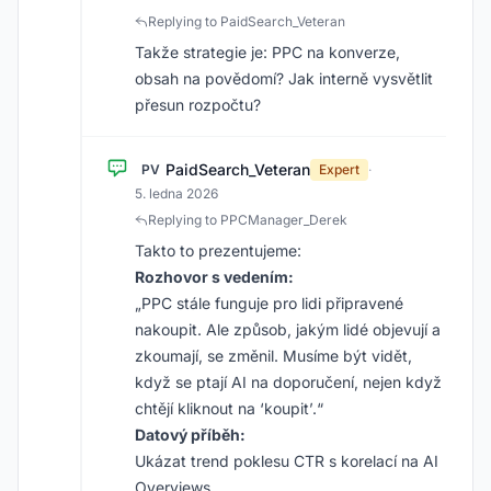
Replying to PaidSearch_Veteran
Takže strategie je: PPC na konverze,
obsah na povědomí? Jak interně vysvětlit
přesun rozpočtu?
PaidSearch_Veteran
PV
Expert
·
5. ledna 2026
Replying to PPCManager_Derek
Takto to prezentujeme:
Rozhovor s vedením:
„PPC stále funguje pro lidi připravené
nakoupit. Ale způsob, jakým lidé objevují a
zkoumají, se změnil. Musíme být vidět,
když se ptají AI na doporučení, nejen když
chtějí kliknout na ‘koupit’.“
Datový příběh:
Ukázat trend poklesu CTR s korelací na AI
Overviews