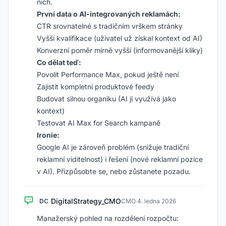
nich.
První data o AI-integrovaných reklamách:
CTR srovnatelné s tradičním vrškem stránky
Vyšší kvalifikace (uživatel už získal kontext od AI)
Konverzní poměr mírně vyšší (informovanější kliky)
Co dělat teď:
Povolit Performance Max, pokud ještě není
Zajistit kompletní produktové feedy
Budovat silnou organiku (AI ji využívá jako
kontext)
Testovat AI Max for Search kampaně
Ironie:
Google AI je zároveň problém (snižuje tradiční
reklamní viditelnost) i řešení (nové reklamní pozice
v AI). Přizpůsobte se, nebo zůstanete pozadu.
DigitalStrategy_CMO
DC
CMO
·
4. ledna 2026
Manažerský pohled na rozdělení rozpočtu: