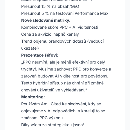
Přesunout 15 % na obsah/GEO
Přesunout 5 % na testování Performance Max
Nové sledované metriky:
Kombinované skóre PPC + AI viditelnosti
Cena za akvizici napříč kanály
Trend objemu brandových dotazů (vedoucí
ukazatel)
Prezentace šéfovi:
„PPC neumírá, ale je méně efektivní pro celý
trychtýř. Musíme zachovat PPC pro konverze a
zároveň budovat AI viditelnost pro povědomí.
Tento hybridní přístup nás chrání při změně
chování uživatelů ve vyhledávání.“
Monitoring:
Používám Am I Cited ke sledování, kdy se
objevujeme v AI odpovědích, a koreluji to se
změnami PPC výkonu.
Díky všem za strategickou jasno!