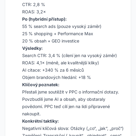
CTR: 2,8 %
ROAS: 3,2×
Po (hybridní přístup):
55 % search ads (pouze vysoký záměr)
25 % shopping + Performance Max
20 % obsah + GEO investice
Výsledky:
Search CTR: 3,4 % (cílení jen na vysoký záměr)
ROAS: 4,1× (méně, ale kvalitnější kliky)
AI citace: +340 % za 6 měsíců
Objem brandových hledání: +18 %
Klíčový poznatek:
Přestali jsme soutěžit v PPC o informační dotazy.
Povzbudili jsme AI a obsah, aby obstaraly
povědomí. PPC teď cílí jen na lidi připravené
nakoupit.
Konkrétní taktiky:
Negativní klíčová slova: Otázky („co“, „jak“, „proč“)
Zaměření: Transakční („koupit“, „objednat“, „cena“,