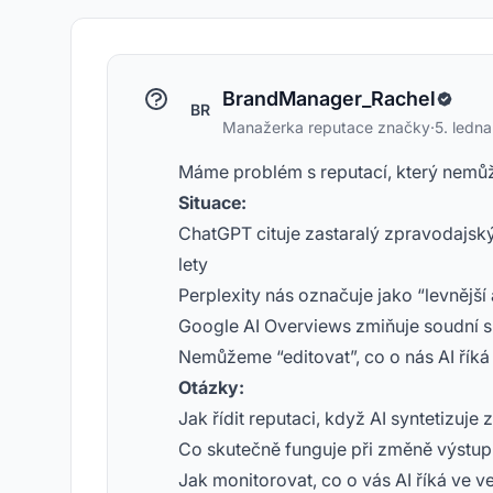
BrandManager_Rachel
BR
Manažerka reputace značky
·
5. ledn
Máme problém s reputací, který nemů
Situace:
ChatGPT cituje zastaralý zpravodajský
lety
Perplexity nás označuje jako “levnější 
Google AI Overviews zmiňuje soudní sp
Nemůžeme “editovat”, co o nás AI říká
Otázky:
Jak řídit reputaci, když AI syntetizuje 
Co skutečně funguje při změně výstup
Jak monitorovat, co o vás AI říká ve 