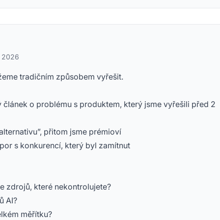
a 2026
žeme tradičním způsobem vyřešit.
 článek o problému s produktem, který jsme vyřešili před 2
alternativu”, přitom jsme prémioví
or s konkurencí, který byl zamítnut
ze zdrojů, které nekontrolujete?
ů AI?
velkém měřítku?