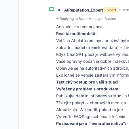
AIReputation_Expert
AE
Expert
·
5. le
Replying to BrandManager_Rachel
Ano, ale je v tom nuance:
Realita multimodelů:
Většina AI platforem nyní používá hybr
Základní model (tréninková data) + ži
Když ChatGPT použije webové vyhledáván
Vaše opravný obsah je dobře indexov
Objevuje se na autoritativních zdrojích
Explicitně se věnuje zastaralým infor
Taktický postup pro vaši situaci:
Vyřešený problém s produktem:
Publikujte detailní případovou studii 
Získejte pokrytí v oborových médiích
Aktualizujte Wikipedii, pokud to jde
Vytvořte FAQPage schéma s řešením
Pozicování jako “levná alternativa”: