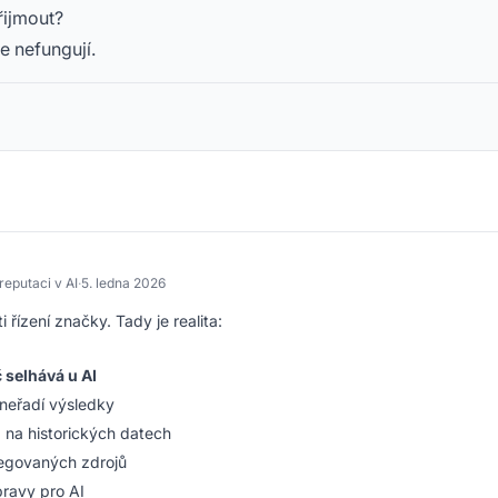
řijmout?
e nefungují.
reputaci v AI
·
5. ledna 2026
 řízení značky. Tady je realita:
 selhává u AI
 neřadí výsledky
á na historických datech
regovaných zdrojů
ravy pro AI