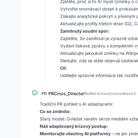
Zjistěte, proč si to AI myslí (zmínky o
Vytvořte srovnávací obsah k prokázán
Získejte analytické pokrytí s přesným
Aktualizujte profily třetích stran (G2, 
Zamítnutý soudní spor:
Zajistěte, že zamítnutí je výrazně zd
Vydání tiskové zprávy s kompletním 
Aktualizujte jakoukoli zmínku na Wikip
Sledujte, zda se stále objevují zastaral
Cíl:
Udělejte správné informace tak rozšíře
PRCrisis_Director
PD
Ředitel krizové komunikace
·
5.
Tradiční PR pohled s AI adaptacemi:
Co se změnilo:
Starý model: Ovládat narativ skrze mediální vzt
Náš adaptovaný krizový postup:
Monitorujte všechny AI platformy
– ne jen zmí