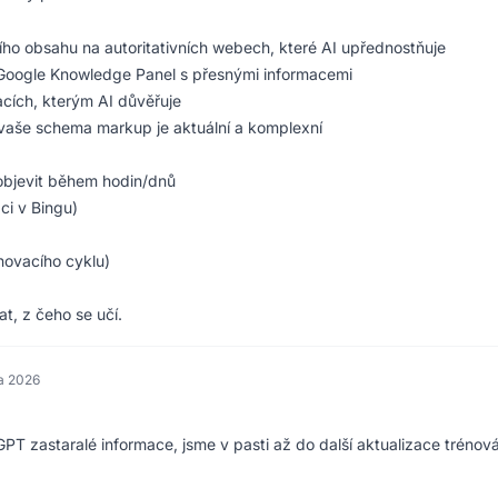
ího obsahu na autoritativních webech, které AI upřednostňuje
, Google Knowledge Panel s přesnými informacemi
acích, kterým AI důvěřuje
e vaše schema markup je aktuální a komplexní
objevit během hodin/dnů
ci v Bingu)
novacího cyklu)
, z čeho se učí.
na 2026
 zastaralé informace, jsme v pasti až do další aktualizace trénová