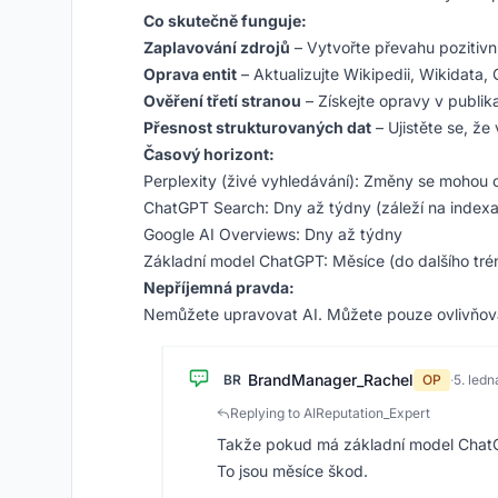
Co skutečně funguje:
Zaplavování zdrojů
– Vytvořte převahu pozitivn
Oprava entit
– Aktualizujte Wikipedii, Wikidata
Ověření třetí stranou
– Získejte opravy v publik
Přesnost strukturovaných dat
– Ujistěte se, ž
Časový horizont:
Perplexity (živé vyhledávání): Změny se mohou 
ChatGPT Search: Dny až týdny (záleží na indexa
Google AI Overviews: Dny až týdny
Základní model ChatGPT: Měsíce (do dalšího tré
Nepříjemná pravda:
Nemůžete upravovat AI. Můžete pouze ovlivňovat
BrandManager_Rachel
BR
OP
·
5. led
Replying to AIReputation_Expert
Takže pokud má základní model ChatGPT
To jsou měsíce škod.