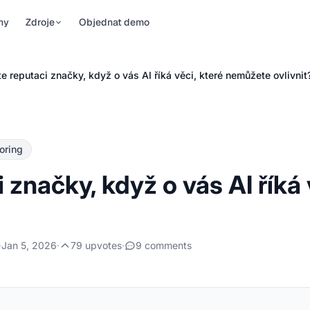
ny
Zdroje
Objednat demo
y
Sledování pozic v AI
Pro značky
e reputaci značky, když o vás AI říká věci, které nemůžete ovlivnit
aktuality o AI
iditelnost
Nástroj pro sledování pozic v
Ovládněte, jak AI
í napříč
AI Overviews, AI Mode,
popisuje vaši značku.
iem
ChatGPT, Perplexity …
Zjistěte přesně, co o vás
za krokem
říkají …
, jak zlepšit
oring
fesionály
bříčky
 značky, když o vás AI říká
vládněte
ty
low rank …
 citacích v AI
·
Jan 5, 2026
·
79 upvotes
·
9 comments
y
sté otázky