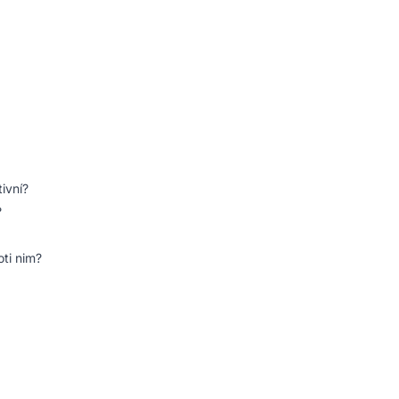
tivní?
?
ti nim?