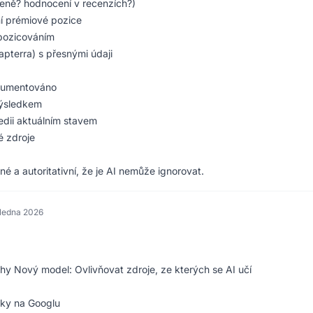
 ceně? hodnocení v recenzích?)
í prémiové pozice
 pozicováním
Capterra) s přesnými údaji
okumentováno
výsledkem
edii aktuálním stavem
é zdroje
né a autoritativní, že je AI nemůže ignorovat.
 ledna 2026
ahy Nový model: Ovlivňovat zdroje, ze kterých se AI učí
nky na Googlu