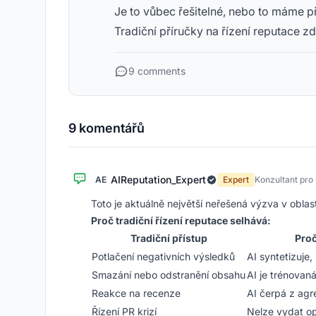
Je to vůbec řešitelné, nebo to máme p
Tradiční příručky na řízení reputace zd
9 comments
9 komentářů
AIReputation_Expert
AE
Expert
Konzultant pro 
Toto je aktuálně největší neřešená výzva v oblasti
Proč tradiční řízení reputace selhává:
Tradiční přístup
Proč
Potlačení negativních výsledků
AI syntetizuje,
Smazání nebo odstranění obsahu
AI je trénovan
Reakce na recenze
AI čerpá z ag
Řízení PR krizí
Nelze vydat op