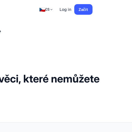
Log in
Začít
CS
?
 věci, které nemůžete