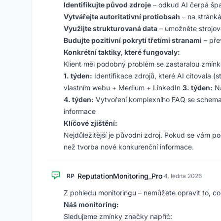
Identifikujte původ zdroje
– odkud AI čerpá šp
Vytvářejte autoritativní protiobsah
– na stránká
Využijte strukturovaná data
– umožněte strojov
Budujte pozitivní pokrytí třetími stranami
– pře
Konkrétní taktiky, které fungovaly:
Klient měl podobný problém se zastaralou zmín
1. týden:
Identifikace zdrojů, které AI citovala 
vlastním webu + Medium + LinkedIn
3. týden:
Na
4. týden:
Vytvoření komplexního FAQ se sche
informace
Klíčové zjištění:
Nejdůležitější je původní zdroj. Pokud se vám poda
než tvorba nové konkurenční informace.
ReputationMonitoring_Pro
RP
·
4. ledna 2026
Z pohledu monitoringu – nemůžete opravit to, co 
Náš monitoring:
Sledujeme zmínky značky napříč: