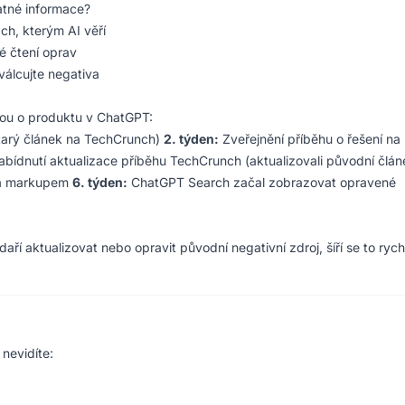
atné informace?
ch, kterým AI věří
é čtení oprav
válcujte negativa
kou o produktu v ChatGPT:
(starý článek na TechCrunch)
2. týden:
Zveřejnění příběhu o řešení na
bídnutí aktualizace příběhu TechCrunch (aktualizovali původní člán
ma markupem
6. týden:
ChatGPT Search začal zobrazovat opravené
ří aktualizovat nebo opravit původní negativní zdroj, šíří se to rychl
nevidíte: