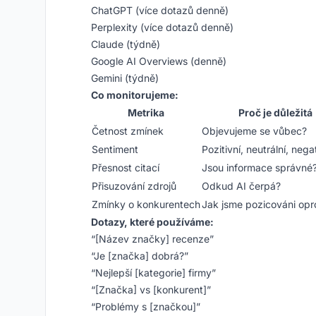
ChatGPT (více dotazů denně)
Perplexity (více dotazů denně)
Claude (týdně)
Google AI Overviews (denně)
Gemini (týdně)
Co monitorujeme:
Metrika
Proč je důležitá
Četnost zmínek
Objevujeme se vůbec?
Sentiment
Pozitivní, neutrální, nega
Přesnost citací
Jsou informace správné
Přisuzování zdrojů
Odkud AI čerpá?
Zmínky o konkurentech
Jak jsme pozicováni opro
Dotazy, které používáme:
“[Název značky] recenze”
“Je [značka] dobrá?”
“Nejlepší [kategorie] firmy”
“[Značka] vs [konkurent]”
“Problémy s [značkou]”