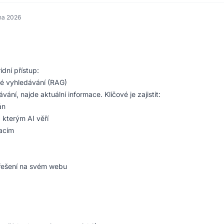
dna 2026
idní přístup:
vé vyhledávání (RAG)
í, najde aktuální informace. Klíčové je zajistit:
án
, kterým AI věří
macím
o řešení na svém webu