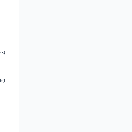
ek)
eji