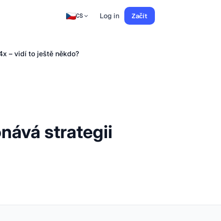
Log in
Začít
CS
x – vidí to ještě někdo?
nává strategii