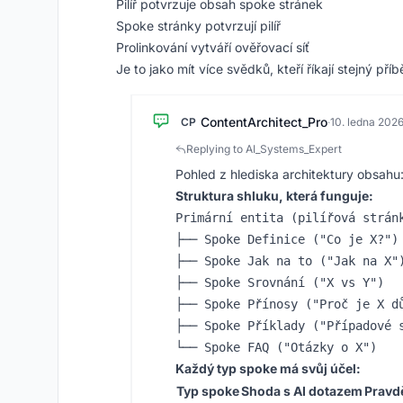
Pilíř potvrzuje obsah spoke stránek
Spoke stránky potvrzují pilíř
Prolinkování vytváří ověřovací síť
Je to jako mít více svědků, kteří říkají stejný pří
ContentArchitect_Pro
CP
·
10. ledna 202
Replying to AI_Systems_Expert
Pohled z hlediska architektury obsahu
Struktura shluku, která funguje:
Primární entita (pilířová stránk
├── Spoke Definice ("Co je X?")

├── Spoke Jak na to ("Jak na X")
├── Spoke Srovnání ("X vs Y")

├── Spoke Přínosy ("Proč je X dů
├── Spoke Příklady ("Případové s
Každý typ spoke má svůj účel:
Typ spoke
Shoda s AI dotazem
Pravd