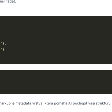
usí hádat.
1"
2"
markup je metadata vrstva, která pomáhá AI pochopit vaši strukturu.