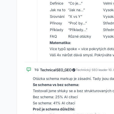
Definice
“Co je…”
Velmi 
Jak na to
“Jak na…”
Vysok
Srovnání
“X vs Y”
Vysok
Přínosy
“Proč by…”
Středn
Příklady
“Příklady…”
Středn
FAQ
Různé otázky
Vysok
Matematika:
Více typů spoke = více pokrytých dot
Váš 4x nárůst dává smysl. Pokrýváte v
TechnicalSEO_GEO
TG
Technický SEO leader
·
10.
Otázka schema markup je zásadní. Tady jsou da
Se schema vs bez schema:
Testovali jsme shluky se a bez strukturovaných 
Bez schema: 25% AI citací
Se schema: 41% AI citací
Proč je schema důležité: