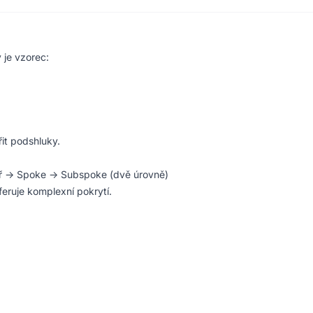
 je vzorec:
řit podshluky.
ilíř → Spoke → Subspoke (dvě úrovně)
feruje komplexní pokrytí.