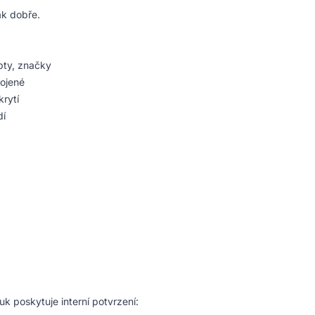
ak dobře.
epty, značky
pojené
krytí
dí
uk poskytuje interní potvrzení: