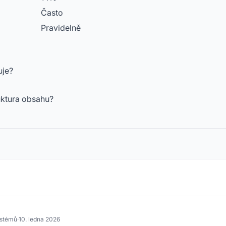
Často
Pravidelně
uje?
uktura obsahu?
ystémů
·
10. ledna 2026