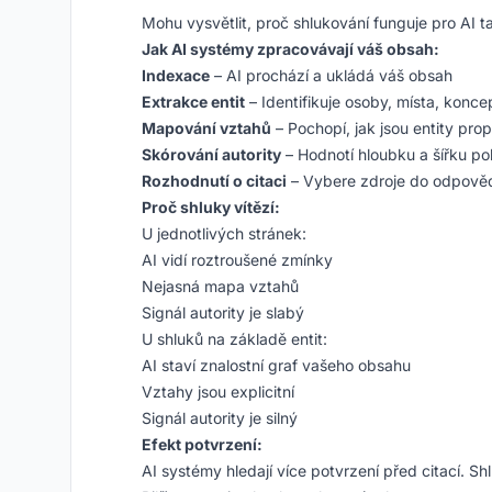
Mohu vysvětlit, proč shlukování funguje pro AI t
Jak AI systémy zpracovávají váš obsah:
Indexace
– AI prochází a ukládá váš obsah
Extrakce entit
– Identifikuje osoby, místa, konc
Mapování vztahů
– Pochopí, jak jsou entity pro
Skórování autority
– Hodnotí hloubku a šířku po
Rozhodnutí o citaci
– Vybere zdroje do odpově
Proč shluky vítězí:
U jednotlivých stránek:
AI vidí roztroušené zmínky
Nejasná mapa vztahů
Signál autority je slabý
U shluků na základě entit:
AI staví znalostní graf vašeho obsahu
Vztahy jsou explicitní
Signál autority je silný
Efekt potvrzení:
AI systémy hledají více potvrzení před citací. Shl