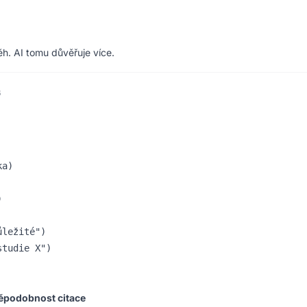
běh. AI tomu důvěřuje více.
6
:
a)



ležité")

tudie X")

ěpodobnost citace