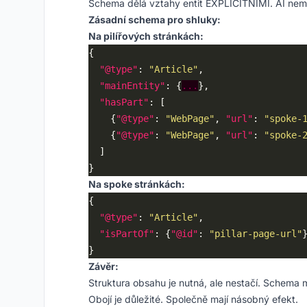
Schema dělá vztahy entit EXPLICITNÍMI. AI nem
Zásadní schema pro shluky:
Na pilířových stránkách:
"@type"
: 
"Article"
"mainEntity"
: {
...
"hasPart"
    {
"@type"
: 
"WebPage"
, 
"url"
: 
"spoke-
    {
"@type"
: 
"WebPage"
, 
"url"
: 
"spoke-
Na spoke stránkách:
"@type"
: 
"Article"
"isPartOf"
: {
"@id"
: 
"pillar-page-url"
Závěr:
Struktura obsahu je nutná, ale nestačí. Schema 
Obojí je důležité. Společně mají násobný efekt.