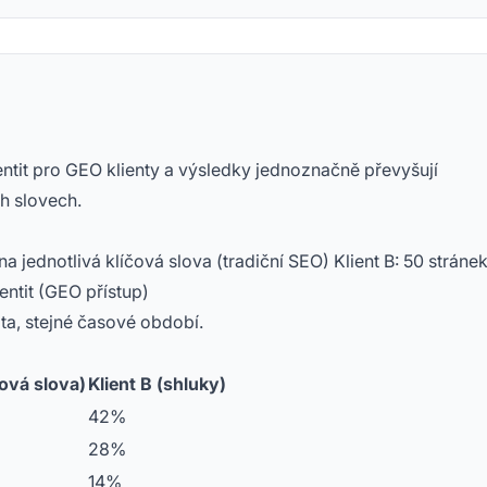
entit pro GEO klienty a výsledky jednoznačně převyšují
ch slovech.
a jednotlivá klíčová slova (tradiční SEO) Klient B: 50 stráne
ntit (GEO přístup)
ta, stejné časové období.
čová slova)
Klient B (shluky)
42%
28%
14%