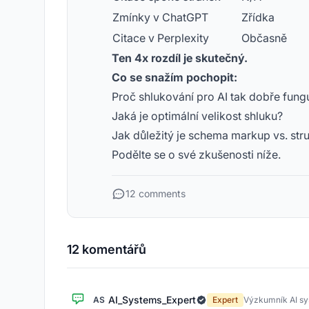
Zmínky v ChatGPT
Zřídka
Citace v Perplexity
Občasně
Ten 4x rozdíl je skutečný.
Co se snažím pochopit:
Proč shlukování pro AI tak dobře fung
Jaká je optimální velikost shluku?
Jak důležitý je schema markup vs. str
Podělte se o své zkušenosti níže.
12 comments
12 komentářů
AI_Systems_Expert
AS
Expert
Výzkumník AI s