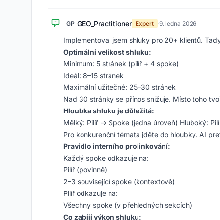
GEO_Practitioner
GP
Expert
·
9. ledna 2026
Implementoval jsem shluky pro 20+ klientů. Tady
Optimální velikost shluku:
Minimum: 5 stránek (pilíř + 4 spoke)
Ideál: 8–15 stránek
Maximální užitečné: 25–30 stránek
Nad 30 stránky se přínos snižuje. Místo toho tvo
Hloubka shluku je důležitá:
Mělký: Pilíř → Spoke (jedna úroveň) Hluboký: P
Pro konkurenční témata jděte do hloubky. AI pre
Pravidlo interního prolinkování:
Každý spoke odkazuje na:
Pilíř (povinně)
2–3 související spoke (kontextově)
Pilíř odkazuje na:
Všechny spoke (v přehledných sekcích)
Co zabíjí výkon shluku: