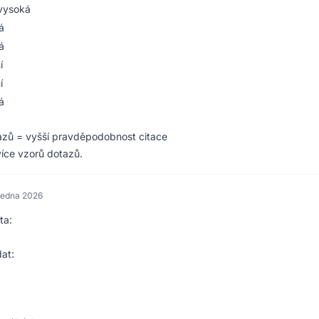
vysoká
á
á
í
í
á
azů = vyšší pravděpodobnost citace
íce vzorů dotazů.
 ledna 2026
ta:
dat: