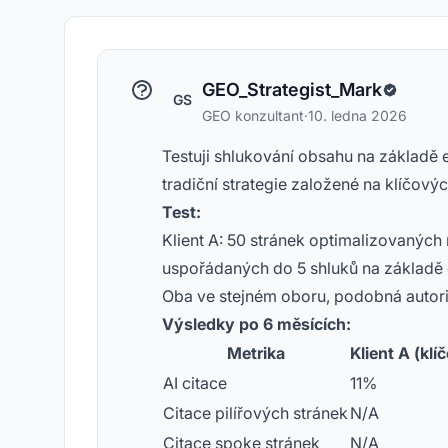
GEO_Strategist_Mark
GS
GEO konzultant
·
10. ledna 2026
Testuji shlukování obsahu na základě 
tradiční strategie založené na klíčový
Test:
Klient A: 50 stránek optimalizovaných n
uspořádaných do 5 shluků na základě e
Oba ve stejném oboru, podobná autori
Výsledky po 6 měsících:
Metrika
Klient A (klí
AI citace
11%
Citace pilířových stránek
N/A
Citace spoke stránek
N/A