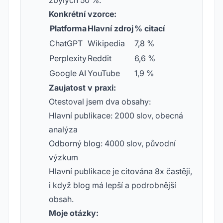
zbylých 50 %.
Konkrétní vzorce:
Platforma
Hlavní zdroj
% citací
ChatGPT
Wikipedia
7,8 %
Perplexity
Reddit
6,6 %
Google AI
YouTube
1,9 %
Zaujatost v praxi:
Otestoval jsem dva obsahy:
Hlavní publikace: 2000 slov, obecná
analýza
Odborný blog: 4000 slov, původní
výzkum
Hlavní publikace je citována 8x častěji,
i když blog má lepší a podrobnější
obsah.
Moje otázky: