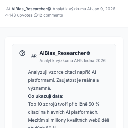
AIBias_Researcher
·
Analytik výzkumu AI
·
Jan 9, 2026
·
AI
143 upvotes
·
12 comments
AIBias_Researcher
AR
Analytik výzkumu AI
·
9. ledna 2026
Analyzuji vzorce citací napříč AI
platformami. Zaujatost je reálná a
významná.
Co ukazují data:
Top 10 zdrojů tvoří přibližně 50 %
citací na hlavních AI platformách.
Mezitím si miliony kvalitních webů dělí