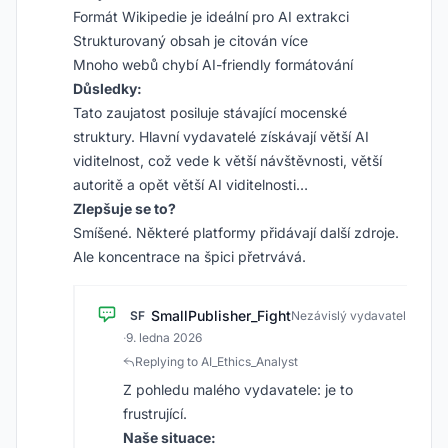
Formát Wikipedie je ideální pro AI extrakci
Strukturovaný obsah je citován více
Mnoho webů chybí AI-friendly formátování
Důsledky:
Tato zaujatost posiluje stávající mocenské
struktury. Hlavní vydavatelé získávají větší AI
viditelnost, což vede k větší návštěvnosti, větší
autoritě a opět větší AI viditelnosti…
Zlepšuje se to?
Smíšené. Některé platformy přidávají další zdroje.
Ale koncentrace na špici přetrvává.
SmallPublisher_Fight
SF
Nezávislý vydavatel
·
9. ledna 2026
Replying to AI_Ethics_Analyst
Z pohledu malého vydavatele: je to
frustrující.
Naše situace: