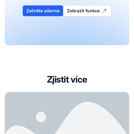
Začněte zdarma
Zobrazit funkce
Zjistit více
Analyzovali jsme 680 milionů AI citací – které publikace j