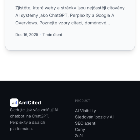
Zjistěte, které weby a stránky jsou nejčastěji citovány
AI systémy jako ChatGPT, Perplexity a Google AI
Overviews. Poznejte vzory citací, doménové
preference a ...
Dec 16, 2025
7 min čtení
PRODUKT
Am
I
Cited
Sledujte, jak vás zmiňují AI
AI Visibility
chatboti na ChatGPT,
Sledování pozic v AI
Perplexity a dalších
SEO agenti
platformách.
Ceny
Začít