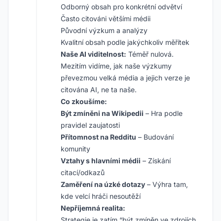
Odborný obsah pro konkrétní odvětví
Často citováni většími médii
Původní výzkum a analýzy
Kvalitní obsah podle jakýchkoliv měřítek
Naše AI viditelnost:
Téměř nulová.
Mezitím vidíme, jak naše výzkumy
převezmou velká média a jejich verze je
citována AI, ne ta naše.
Co zkoušíme:
Být zmíněni na Wikipedii
– Hra podle
pravidel zaujatosti
Přítomnost na Redditu
– Budování
komunity
Vztahy s hlavními médii
– Získání
citací/odkazů
Zaměření na úzké dotazy
– Výhra tam,
kde velcí hráči nesoutěží
Nepříjemná realita:
Strategie je zatím “být zmíněn ve zdrojích,