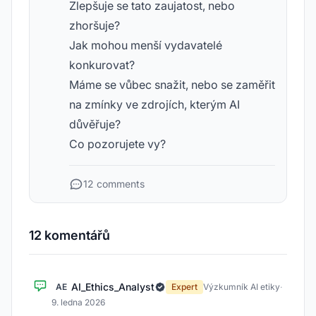
Zlepšuje se tato zaujatost, nebo
zhoršuje?
Jak mohou menší vydavatelé
konkurovat?
Máme se vůbec snažit, nebo se zaměřit
na zmínky ve zdrojích, kterým AI
důvěřuje?
Co pozorujete vy?
12 comments
12 komentářů
AI_Ethics_Analyst
AE
Expert
Výzkumník AI etiky
·
9. ledna 2026