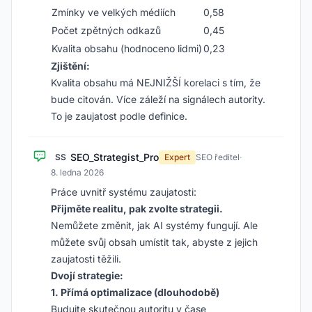
Zmínky ve velkých médiích
0,58
Počet zpětných odkazů
0,45
Kvalita obsahu (hodnoceno lidmi)
0,23
Zjištění:
Kvalita obsahu má NEJNIŽŠÍ korelaci s tím, že
bude citován. Více záleží na signálech autority.
To je zaujatost podle definice.
SEO_Strategist_Pro
SS
Expert
SEO ředitel
·
8. ledna 2026
Práce uvnitř systému zaujatosti:
Přijměte realitu, pak zvolte strategii.
Nemůžete změnit, jak AI systémy fungují. Ale
můžete svůj obsah umístit tak, abyste z jejich
zaujatosti těžili.
Dvojí strategie:
1. Přímá optimalizace (dlouhodobě)
Budujte skutečnou autoritu v čase