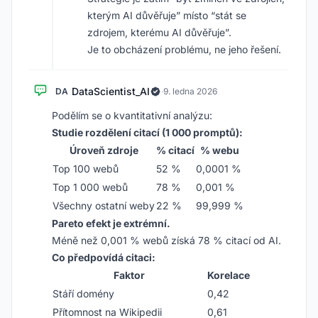
kterým AI důvěřuje” místo “stát se
zdrojem, kterému AI důvěřuje”.
Je to obcházení problému, ne jeho řešení.
DataScientist_AI
DA
·
9. ledna 2026
Podělím se o kvantitativní analýzu:
Studie rozdělení citací (1 000 promptů):
Úroveň zdroje
% citací
% webu
Top 100 webů
52 %
0,0001 %
Top 1 000 webů
78 %
0,001 %
Všechny ostatní weby
22 %
99,999 %
Pareto efekt je extrémní.
Méně než 0,001 % webů získá 78 % citací od AI.
Co předpovídá citaci:
Faktor
Korelace
Stáří domény
0,42
Přítomnost na Wikipedii
0,61