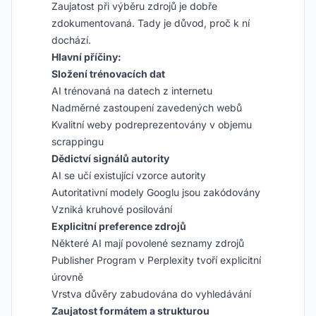
Zaujatost při výběru zdrojů je dobře
zdokumentovaná. Tady je důvod, proč k ní
dochází.
Hlavní příčiny:
Složení trénovacích dat
AI trénovaná na datech z internetu
Nadměrné zastoupení zavedených webů
Kvalitní weby podreprezentovány v objemu
scrappingu
Dědictví signálů autority
AI se učí existující vzorce autority
Autoritativní modely Googlu jsou zakódovány
Vzniká kruhové posilování
Explicitní preference zdrojů
Některé AI mají povolené seznamy zdrojů
Publisher Program v Perplexity tvoří explicitní
úrovně
Vrstva důvěry zabudována do vyhledávání
Zaujatost formátem a strukturou