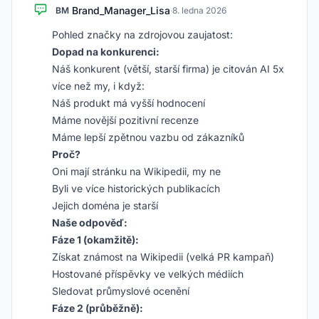
Brand_Manager_Lisa
BM
·
8. ledna 2026
Pohled značky na zdrojovou zaujatost:
Dopad na konkurenci:
Náš konkurent (větší, starší firma) je citován AI 5x
více než my, i když:
Náš produkt má vyšší hodnocení
Máme novější pozitivní recenze
Máme lepší zpětnou vazbu od zákazníků
Proč?
Oni mají stránku na Wikipedii, my ne
Byli ve více historických publikacích
Jejich doména je starší
Naše odpověď:
Fáze 1 (okamžitě):
Získat známost na Wikipedii (velká PR kampaň)
Hostované příspěvky ve velkých médiích
Sledovat průmyslové ocenění
Fáze 2 (průběžně):