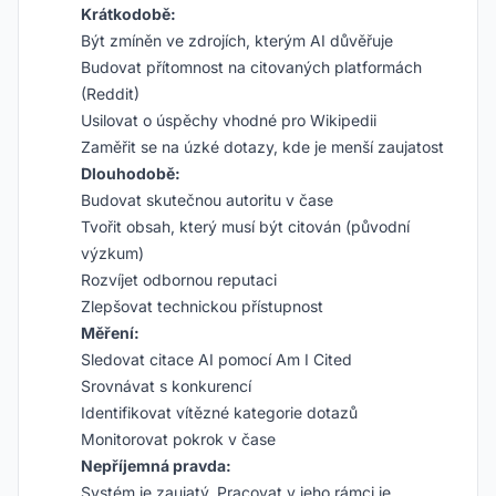
Krátkodobě:
Být zmíněn ve zdrojích, kterým AI důvěřuje
Budovat přítomnost na citovaných platformách
(Reddit)
Usilovat o úspěchy vhodné pro Wikipedii
Zaměřit se na úzké dotazy, kde je menší zaujatost
Dlouhodobě:
Budovat skutečnou autoritu v čase
Tvořit obsah, který musí být citován (původní
výzkum)
Rozvíjet odbornou reputaci
Zlepšovat technickou přístupnost
Měření:
Sledovat citace AI pomocí Am I Cited
Srovnávat s konkurencí
Identifikovat vítězné kategorie dotazů
Monitorovat pokrok v čase
Nepříjemná pravda:
Systém je zaujatý. Pracovat v jeho rámci je