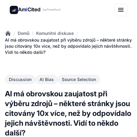
Am
I
Cited
by
FlowHunt
/
/
/
Domů
Komunitni diskuse
Home
AI má obrovskou zaujatost při výběru zdrojů – některé stránky
jsou citovány 10x více, než by odpovídalo jejich návštěvnosti.
Vidí to někdo další?
Discussion
AI Bias
Source Selection
AI má obrovskou zaujatost při
výběru zdrojů – některé stránky jsou
citovány 10x více, než by odpovídalo
jejich návštěvnosti. Vidí to někdo
další?