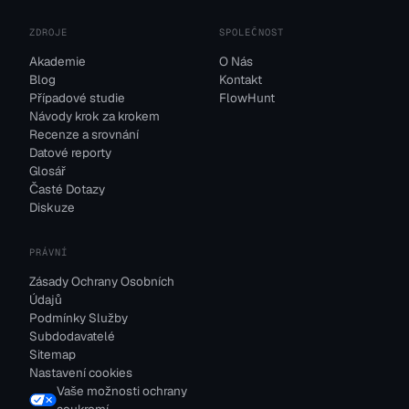
ZDROJE
SPOLEČNOST
Akademie
O Nás
Blog
Kontakt
Případové studie
FlowHunt
Návody krok za krokem
Recenze a srovnání
Datové reporty
Glosář
Časté Dotazy
Diskuze
PRÁVNÍ
Zásady Ochrany Osobních
Údajů
Podmínky Služby
Subdodavatelé
Sitemap
Nastavení cookies
Vaše možnosti ochrany