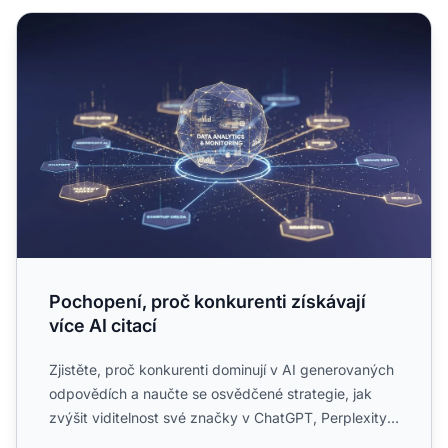
Pochopení, proč konkurenti získávají více AI citací
Pochopení, proč konkurenti získávají
více AI citací
Zjistěte, proč konkurenti dominují v AI generovaných
odpovědích a naučte se osvědčené strategie, jak
zvýšit viditelnost své značky v ChatGPT, Perplexity a
Googl...