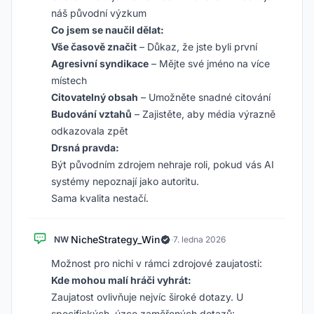
náš původní výzkum
Co jsem se naučil dělat:
Vše časově značit
– Důkaz, že jste byli první
Agresivní syndikace
– Mějte své jméno na více
místech
Citovatelný obsah
– Umožněte snadné citování
Budování vztahů
– Zajistěte, aby média výrazně
odkazovala zpět
Drsná pravda:
Být původním zdrojem nehraje roli, pokud vás AI
systémy nepoznají jako autoritu.
Sama kvalita nestačí.
NicheStrategy_Win
NW
·
7. ledna 2026
Možnost pro nichi v rámci zdrojové zaujatosti:
Kde mohou malí hráči vyhrát:
Zaujatost ovlivňuje nejvíc široké dotazy. U
specifických, úzce zaměřených dotazů: