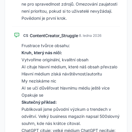
ne pro spravedlnost zdrojů. Omezování zaujatosti
není prioritou, pokud si to uživatelé nevyžádají.
Povědomí je první krok.
ContentCreator_Struggle
CS
·
8. ledna 2026
Frustrace tvůrce obsahu:
Kruh, který nás ničí:
Vytvoříme originální, kvalitní obsah
AI cituje hlavní médium, které náš obsah převzalo
Hlavní médium získá návštěvnost/autoritu
My nezískáme nic
AI se učí důvěřovat hlavnímu médiu ještě více
Opakuje se
Skutečný příklad:
Publikovali jsme původní výzkum o trendech v
odvětví. Velký business magazín napsal 500slovný
souhrn, kde nás krátce citoval.
ChatGPT cituje: velké médium ChatGPT necituje: