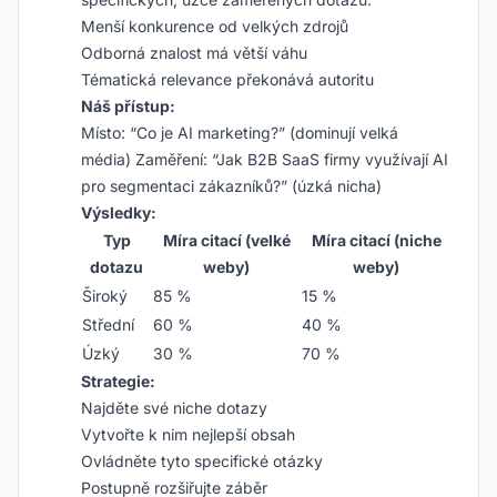
Menší konkurence od velkých zdrojů
Odborná znalost má větší váhu
Tématická relevance překonává autoritu
Náš přístup:
Místo: “Co je AI marketing?” (dominují velká
média) Zaměření: “Jak B2B SaaS firmy využívají AI
pro segmentaci zákazníků?” (úzká nicha)
Výsledky:
Typ
Míra citací (velké
Míra citací (niche
dotazu
weby)
weby)
Široký
85 %
15 %
Střední
60 %
40 %
Úzký
30 %
70 %
Strategie:
Najděte své niche dotazy
Vytvořte k nim nejlepší obsah
Ovládněte tyto specifické otázky
Postupně rozšiřujte záběr