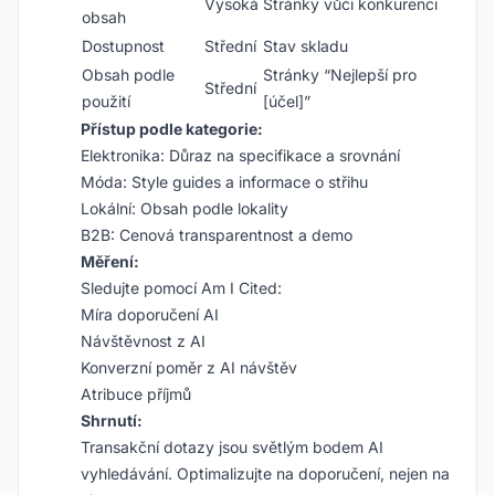
Vysoká
Stránky vůči konkurenci
obsah
Dostupnost
Střední
Stav skladu
Obsah podle
Stránky “Nejlepší pro
Střední
použití
[účel]”
Přístup podle kategorie:
Elektronika: Důraz na specifikace a srovnání
Móda: Style guides a informace o střihu
Lokální: Obsah podle lokality
B2B: Cenová transparentnost a demo
Měření:
Sledujte pomocí Am I Cited:
Míra doporučení AI
Návštěvnost z AI
Konverzní poměr z AI návštěv
Atribuce příjmů
Shrnutí:
Transakční dotazy jsou světlým bodem AI
vyhledávání. Optimalizujte na doporučení, nejen na