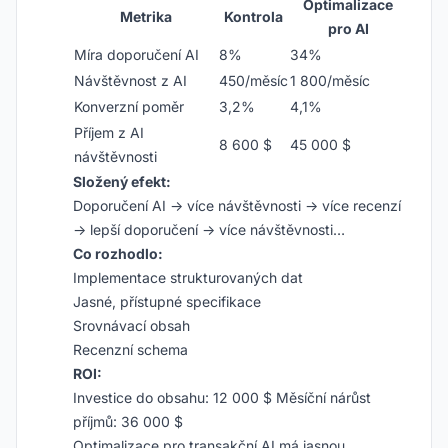
Optimalizace
Metrika
Kontrola
pro AI
Míra doporučení AI
8%
34%
Návštěvnost z AI
450/měsíc
1 800/měsíc
Konverzní poměr
3,2%
4,1%
Příjem z AI
8 600 $
45 000 $
návštěvnosti
Složený efekt:
Doporučení AI → více návštěvnosti → více recenzí
→ lepší doporučení → více návštěvnosti…
Co rozhodlo:
Implementace strukturovaných dat
Jasné, přístupné specifikace
Srovnávací obsah
Recenzní schema
ROI:
Investice do obsahu: 12 000 $ Měsíční nárůst
příjmů: 36 000 $
Optimalizace pro transakční AI má jasnou