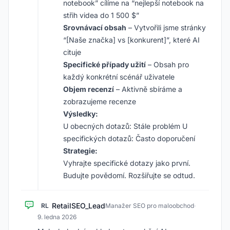
notebook” cílíme na “nejlepší notebook na
střih videa do 1 500 $”
Srovnávací obsah
– Vytvořili jsme stránky
“[Naše značka] vs [konkurent]”, které AI
cituje
Specifické případy užití
– Obsah pro
každý konkrétní scénář uživatele
Objem recenzí
– Aktivně sbíráme a
zobrazujeme recenze
Výsledky:
U obecných dotazů: Stále problém U
specifických dotazů: Často doporučení
Strategie:
Vyhrajte specifické dotazy jako první.
Budujte povědomí. Rozšiřujte se odtud.
RetailSEO_Lead
RL
Manažer SEO pro maloobchod
·
9. ledna 2026