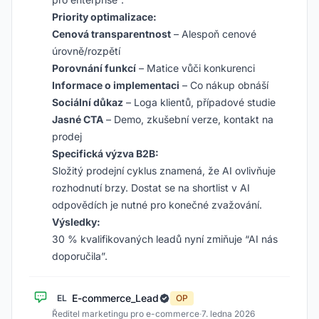
Priority optimalizace:
Cenová transparentnost
– Alespoň cenové
úrovně/rozpětí
Porovnání funkcí
– Matice vůči konkurenci
Informace o implementaci
– Co nákup obnáší
Sociální důkaz
– Loga klientů, případové studie
Jasné CTA
– Demo, zkušební verze, kontakt na
prodej
Specifická výzva B2B:
Složitý prodejní cyklus znamená, že AI ovlivňuje
rozhodnutí brzy. Dostat se na shortlist v AI
odpovědích je nutné pro konečné zvažování.
Výsledky:
30 % kvalifikovaných leadů nyní zmiňuje “AI nás
doporučila”.
E-commerce_Lead
EL
OP
Ředitel marketingu pro e-commerce
·
7. ledna 2026