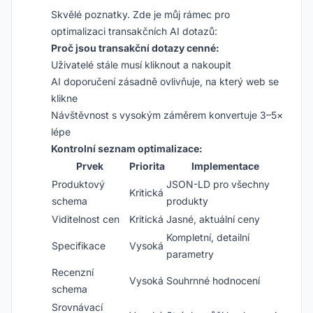
Skvělé poznatky. Zde je můj rámec pro
optimalizaci transakčních AI dotazů:
Proč jsou transakční dotazy cenné:
Uživatelé stále musí kliknout a nakoupit
AI doporučení zásadně ovlivňuje, na který web se
klikne
Návštěvnost s vysokým záměrem konvertuje 3–5×
lépe
Kontrolní seznam optimalizace:
Prvek
Priorita
Implementace
Produktový
JSON-LD pro všechny
Kritická
schema
produkty
Viditelnost cen
Kritická
Jasné, aktuální ceny
Kompletní, detailní
Specifikace
Vysoká
parametry
Recenzní
Vysoká
Souhrnné hodnocení
schema
Srovnávací