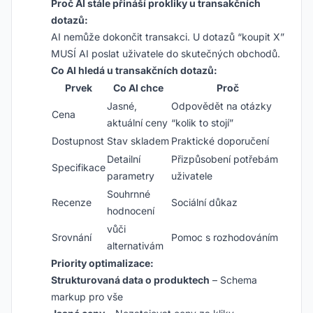
Proč AI stále přináší prokliky u transakčních
dotazů:
AI nemůže dokončit transakci. U dotazů “koupit X”
MUSÍ AI poslat uživatele do skutečných obchodů.
Co AI hledá u transakčních dotazů:
Prvek
Co AI chce
Proč
Jasné,
Odpovědět na otázky
Cena
aktuální ceny
“kolik to stojí”
Dostupnost
Stav skladem
Praktické doporučení
Detailní
Přizpůsobení potřebám
Specifikace
parametry
uživatele
Souhrnné
Recenze
Sociální důkaz
hodnocení
vůči
Srovnání
Pomoc s rozhodováním
alternativám
Priority optimalizace:
Strukturovaná data o produktech
– Schema
markup pro vše