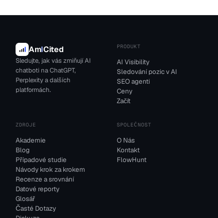
PRODUKT
Am
I
Cited
Sledujte, jak vás zmiňují AI
AI Visibility
chatboti na ChatGPT,
Sledování pozic v AI
Perplexity a dalších
SEO agenti
platformách.
Ceny
Začít
ZDROJE
SPOLEČNOST
Akademie
O Nás
Blog
Kontakt
Případové studie
FlowHunt
Návody krok za krokem
Recenze a srovnání
Datové reporty
Glosář
Časté Dotazy