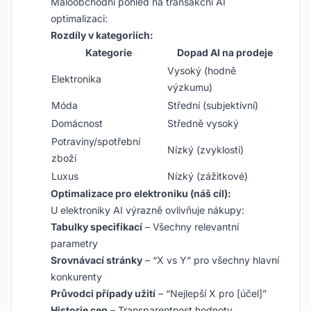
Maloobchodní pohled na transakční AI
optimalizaci:
Rozdíly v kategoriích:
Kategorie
Dopad AI na prodeje
Vysoký (hodně
Elektronika
výzkumu)
Móda
Střední (subjektivní)
Domácnost
Středně vysoký
Potraviny/spotřební
Nízký (zvyklosti)
zboží
Luxus
Nízký (zážitkové)
Optimalizace pro elektroniku (náš cíl):
U elektroniky AI výrazně ovlivňuje nákupy:
Tabulky specifikací
– Všechny relevantní
parametry
Srovnávací stránky
– “X vs Y” pro všechny hlavní
konkurenty
Průvodci případy užití
– “Nejlepší X pro [účel]”
Historie cen
– Transparentnost hodnoty