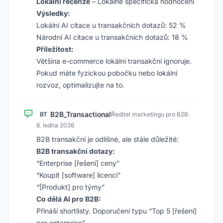
Lokální recenze
– Lokálně specifická hodnocení
Výsledky:
Lokální AI citace u transakčních dotazů: 52 %
Národní AI citace u transakčních dotazů: 18 %
Příležitost:
Většina e-commerce lokální transakční ignoruje.
Pokud máte fyzickou pobočku nebo lokální
rozvoz, optimalizujte na to.
B2B_Transactional
BT
Ředitel marketingu pro B2B
·
8. ledna 2026
B2B transakční je odlišné, ale stále důležité:
B2B transakční dotazy:
“Enterprise [řešení] ceny”
“Koupit [software] licenci”
“[Produkt] pro týmy”
Co dělá AI pro B2B:
Přináší shortlisty. Doporučení typu “Top 5 [řešení]
pro enterprise”.