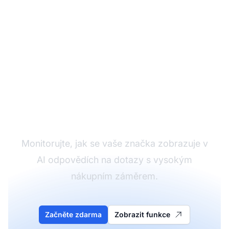
Sledujte viditelnost
transakčních dotazů
Monitorujte, jak se vaše značka zobrazuje v
AI odpovědích na dotazy s vysokým
nákupním záměrem.
Začněte zdarma
Zobrazit funkce