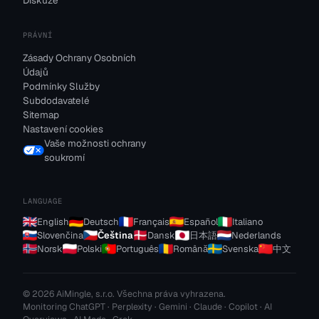
Diskuze
PRÁVNÍ
Zásady Ochrany Osobních
Údajů
Podmínky Služby
Subdodavatelé
Sitemap
Nastavení cookies
Vaše možnosti ochrany
soukromí
LANGUAGE
English
Deutsch
Français
Español
Italiano
Slovenčina
Čeština
Dansk
日本語
Nederlands
Norsk
Polski
Português
Română
Svenska
中文
© 2026 AiMingle, s.r.o. Všechna práva vyhrazena.
Monitoring ChatGPT · Perplexity · Gemini · Claude · Copilot · AI