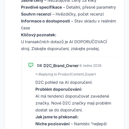
Jasné ceny
– Nezatajovat ceny za kliky
Pravdivé specifikace
– Detailní, přesné parametry
Souhrn recenzí
– Hvězdičky, počet recenzí
Informace o dostupnosti
– Stav skladu v reálném
čase
Klíčový poznatek:
U transakčních dotazů je AI DOPORUČOVACÍ
stroj. Získejte doporučení, získejte prodej.
D2C_Brand_Owner
DB
·
9. ledna 2026
Replying to ProductContent_Expert
D2C pohled na AI doporučení:
Problém doporučování:
AI má tendenci doporučovat zavedené
značky. Nové D2C značky mají problém
dostat se do doporučení.
Jak jsme to překonali:
Niche pozicování
– Namísto “nejlepší