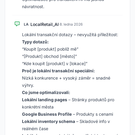
návratnost.
LocalRetail_AI
LA
·
8. ledna 2026
Lokální transakční dotazy – nevyužitá příležitost:
Typy dotazů:
“Koupit [produkt] poblíž mě”
“[Produkt] obchod [město]”
“Kde koupit [produkt] v [lokace]”
Proč je lokální transakční speciální:
Nízká konkurence + vysoký záměr = snadné
výhry.
Co jsme optimalizovali:
Lokální landing pages
– Stránky produktů pro
konkrétní města
Google Business Profile
– Produkty s cenami
Lokální inventory schema
– Skladové info v
reálném čase