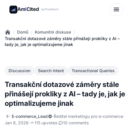
Am
I
Cited
by
FlowHunt
/
/
/
Domů
Komunitni diskuse
Home
Transakční dotazové záměry stále přinášejí prokliky z AI –
tady je, jak je optimalizujeme jinak
Discussion
Search Intent
Transactional Queries
Transakční dotazové záměry stále
přinášejí prokliky z AI – tady je, jak je
optimalizujeme jinak
E-commerce_Lead
·
Ředitel marketingu pro e-commerce
·
E-
Jan 9, 2026
·
115 upvotes
·
10 comments