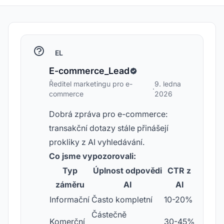
EL
E-commerce_Lead
Ředitel marketingu pro e-
9. ledna
·
commerce
2026
Dobrá zpráva pro e-commerce:
transakční dotazy stále přinášejí
prokliky z AI vyhledávání.
Co jsme vypozorovali:
Typ
Úplnost odpovědi
CTR z
záměru
AI
AI
Informační
Často kompletní
10-20%
Částečně
Komerční
30-45%