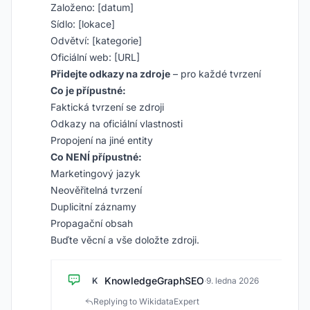
Založeno: [datum]
Sídlo: [lokace]
Odvětví: [kategorie]
Oficiální web: [URL]
Přidejte odkazy na zdroje
– pro každé tvrzení
Co je přípustné:
Faktická tvrzení se zdroji
Odkazy na oficiální vlastnosti
Propojení na jiné entity
Co NENÍ přípustné:
Marketingový jazyk
Neověřitelná tvrzení
Duplicitní záznamy
Propagační obsah
Buďte věcní a vše doložte zdroji.
KnowledgeGraphSEO
K
·
9. ledna 2026
Replying to WikidataExpert