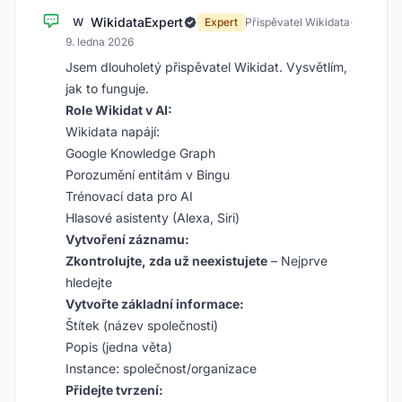
WikidataExpert
W
Expert
Přispěvatel Wikidata
·
9. ledna 2026
Jsem dlouholetý přispěvatel Wikidat. Vysvětlím,
jak to funguje.
Role Wikidat v AI:
Wikidata napájí:
Google Knowledge Graph
Porozumění entitám v Bingu
Trénovací data pro AI
Hlasové asistenty (Alexa, Siri)
Vytvoření záznamu:
Zkontrolujte, zda už neexistujete
– Nejprve
hledejte
Vytvořte základní informace:
Štítek (název společnosti)
Popis (jedna věta)
Instance: společnost/organizace
Přidejte tvrzení: