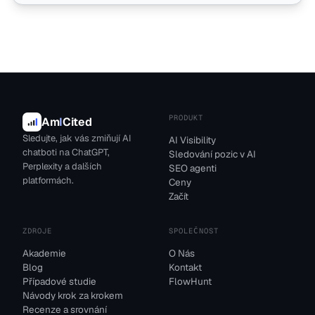
PRODUKT
Am
I
Cited
Sledujte, jak vás zmiňují AI
AI Visibility
chatboti na ChatGPT,
Sledování pozic v AI
Perplexity a dalších
SEO agenti
platformách.
Ceny
Začít
ZDROJE
SPOLEČNOST
Akademie
O Nás
Blog
Kontakt
Případové studie
FlowHunt
Návody krok za krokem
Recenze a srovnání