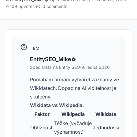
109 upvotes
·
10 comments
EM
EntitySEO_Mike
Specialista na Entity SEO
·
9. ledna 2026
Pomáhám firmám vytvářet záznamy ve
Wikidatech. Dopad na AI viditelnost je
skutečný.
Wikidata vs Wikipedia:
Faktor
Wikipedia
Wikidata
Těžké (vyžaduje
Obtížnost
Jednodušší
významnost)