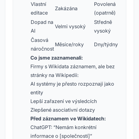
Vlastní
Povolená
Zakázána
editace
(opatrně)
Dopad na
Středně
Velmi vysoký
AI
vysoký
Časová
Měsíce/roky
Dny/týdny
náročnost
Co jsme zaznamenali:
Firmy s Wikidata záznamem, ale bez
stránky na Wikipedii:
AI systémy je přesto rozpoznají jako
entity
Lepší zařazení ve výsledcích
Zlepšené asociativní dotazy
Před záznamem ve Wikidatech:
ChatGPT: “Nemám konkrétní
informace o [společnosti]”