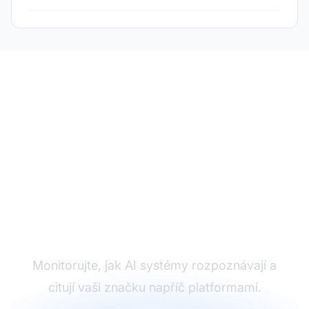
Sledujte viditelnost své
entity
Monitorujte, jak AI systémy rozpoznávají a
citují vaši značku napříč platformami.