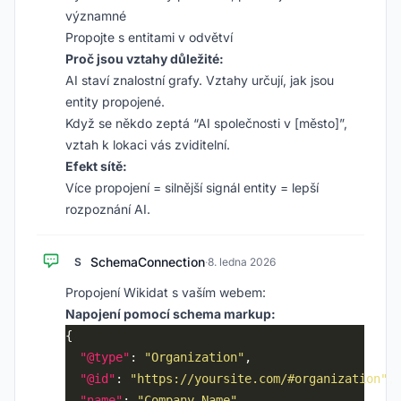
významné
Propojte s entitami v odvětví
Proč jsou vztahy důležité:
AI staví znalostní grafy. Vztahy určují, jak jsou
entity propojené.
Když se někdo zeptá “AI společnosti v [město]”,
vztah k lokaci vás zviditelní.
Efekt sítě:
Více propojení = silnější signál entity = lepší
rozpoznání AI.
SchemaConnection
S
·
8. ledna 2026
Propojení Wikidat s vaším webem:
Napojení pomocí schema markup:
"@type"
: 
"Organization"
"@id"
: 
"https://yoursite.com/#organization"
"name"
: 
"Company Name"