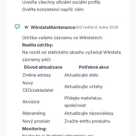
Uveďte všechny oficiální sociální profily
Ověřte konzistenci napříč vším
WikidataMaintenance
W
SEO ředitel
·
8. ledna 2026
Údržba vašeho záznamu ve Wikidatech:
Realita údržby:
Na rozdíl od statického obsahu vyžadují Wikidata
záznamy péči:
Důvod aktualizace
Potřebná akce
Změna adresy
Aktualizujte sídlo
Nový
Aktualizujte vztahy
CEO/zakladatel
Přidejte mateřskou
Akvizice
společnost
Rebranding
Aktualizujte název/aliasy
Nový produkt
Zvažte entitu produktu
Monitoring:
Nastavte si čtvrtletní připomínky na: