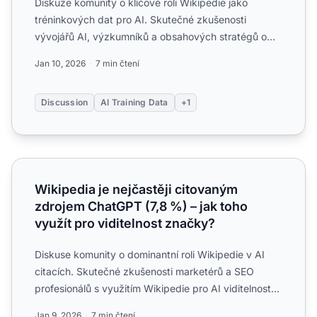
Diskuze komunity o klíčové roli Wikipedie jako
tréninkových dat pro AI. Skutečné zkušenosti
vývojářů AI, výzkumníků a obsahových stratégů o
dopadech na značky a...
Jan 10, 2026
7 min čtení
Discussion
AI Training Data
+1
Wikipedia je nejčastěji citovaným zdrojem ChatGPT (7,8 %)
Wikipedia je nejčastěji citovaným
zdrojem ChatGPT (7,8 %) – jak toho
využít pro viditelnost značky?
Diskuse komunity o dominantní roli Wikipedie v AI
citacích. Skutečné zkušenosti marketérů a SEO
profesionálů s využitím Wikipedie pro AI viditelnost
ve službách...
Jan 9, 2026
7 min čtení