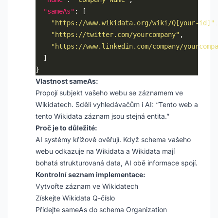
"sameAs"
"https://www.wikidata.org/wiki/Q[your-id]"
"https://twitter.com/yourcompany"
"https://www.linkedin.com/company/yourcomp
Vlastnost sameAs:
Propojí subjekt vašeho webu se záznamem ve
Wikidatech. Sdělí vyhledávačům i AI: “Tento web a
tento Wikidata záznam jsou stejná entita.”
Proč je to důležité:
AI systémy křížově ověřují. Když schema vašeho
webu odkazuje na Wikidata a Wikidata mají
bohatá strukturovaná data, AI obě informace spojí.
Kontrolní seznam implementace:
Vytvořte záznam ve Wikidatech
Získejte Wikidata Q-číslo
Přidejte sameAs do schema Organization