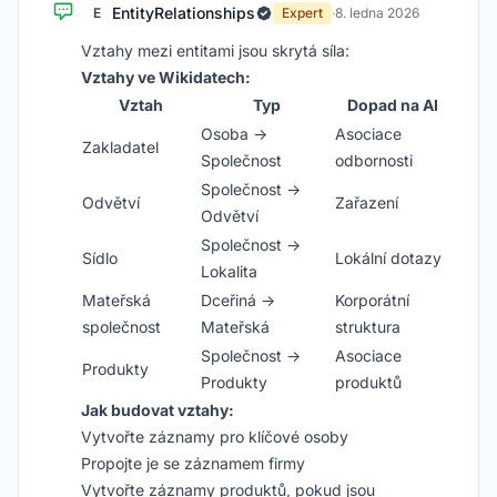
EntityRelationships
E
Expert
·
8. ledna 2026
Vztahy mezi entitami jsou skrytá síla:
Vztahy ve Wikidatech:
Vztah
Typ
Dopad na AI
Osoba →
Asociace
Zakladatel
Společnost
odbornosti
Společnost →
Odvětví
Zařazení
Odvětví
Společnost →
Sídlo
Lokální dotazy
Lokalita
Mateřská
Dceřiná →
Korporátní
společnost
Mateřská
struktura
Společnost →
Asociace
Produkty
Produkty
produktů
Jak budovat vztahy:
Vytvořte záznamy pro klíčové osoby
Propojte je se záznamem firmy
Vytvořte záznamy produktů, pokud jsou