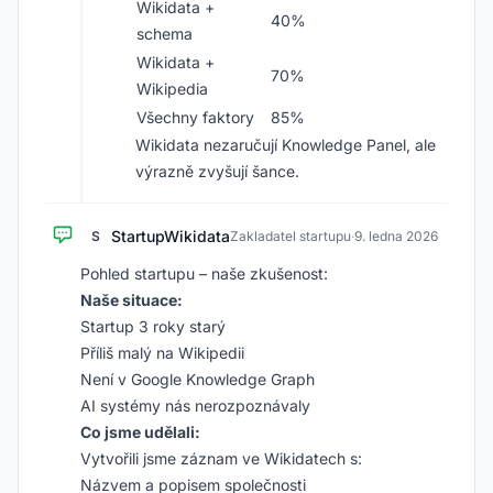
Wikidata +
40%
schema
Wikidata +
70%
Wikipedia
Všechny faktory
85%
Wikidata nezaručují Knowledge Panel, ale
výrazně zvyšují šance.
StartupWikidata
S
Zakladatel startupu
·
9. ledna 2026
Pohled startupu – naše zkušenost:
Naše situace:
Startup 3 roky starý
Příliš malý na Wikipedii
Není v Google Knowledge Graph
AI systémy nás nerozpoznávaly
Co jsme udělali:
Vytvořili jsme záznam ve Wikidatech s:
Názvem a popisem společnosti