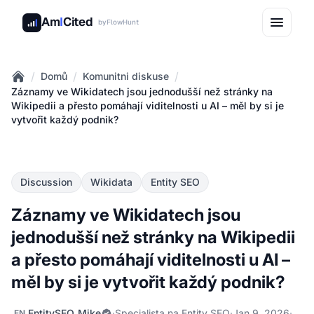
Am
I
Cited
by
FlowHunt
/
/
/
Domů
Komunitni diskuse
Home
Záznamy ve Wikidatech jsou jednodušší než stránky na
Wikipedii a přesto pomáhají viditelnosti u AI – měl by si je
vytvořit každý podnik?
Discussion
Wikidata
Entity SEO
Záznamy ve Wikidatech jsou
jednodušší než stránky na Wikipedii
a přesto pomáhají viditelnosti u AI –
měl by si je vytvořit každý podnik?
EntitySEO_Mike
·
Specialista na Entity SEO
·
Jan 9, 2026
·
EN