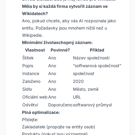
Měla by si každá firma vytvořit záznam ve
Wikidatech?
Ano, pokud chcete, aby vás AI rozpoznala jako
entitu. Požadavky jsou mnohem nižší než u
Wikipedie.
Minimální životaschopný záznam:
Vlastnost
Povinné?
Příklad
Štítek
Ano
Název společnosti
Popis
Ano
“softwarová společnost”
Instance
Ano
společnost
Založeno
Ano
2020
Sídlo
Ano
Město, země
Oficiální web
Ano
URL
Odvětví
Doporučeno
softwarový průmysl
Plná optimalizace:
Přidejte:
Zakladatele (propojte na entity osob)
Produkty (pokud jsou významné)