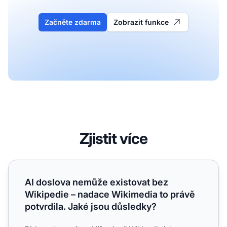
Začněte zdarma
Zobrazit funkce
Zjistit více
AI doslova nemůže existovat bez Wikipedie – nadace Wiki
AI doslova nemůže existovat bez
Wikipedie – nadace Wikimedia to právě
potvrdila. Jaké jsou důsledky?