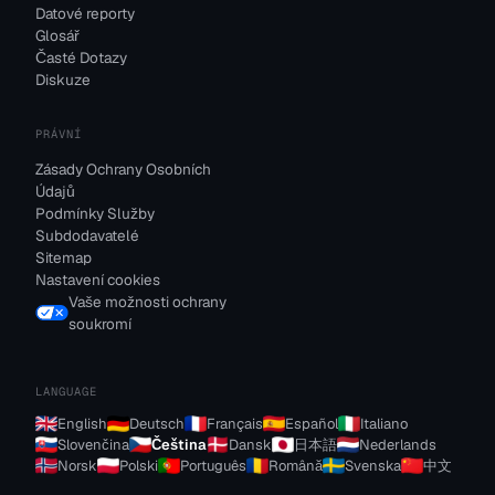
Datové reporty
Glosář
Časté Dotazy
Diskuze
PRÁVNÍ
Zásady Ochrany Osobních
Údajů
Podmínky Služby
Subdodavatelé
Sitemap
Nastavení cookies
Vaše možnosti ochrany
soukromí
LANGUAGE
English
Deutsch
Français
Español
Italiano
Slovenčina
Čeština
Dansk
日本語
Nederlands
Norsk
Polski
Português
Română
Svenska
中文