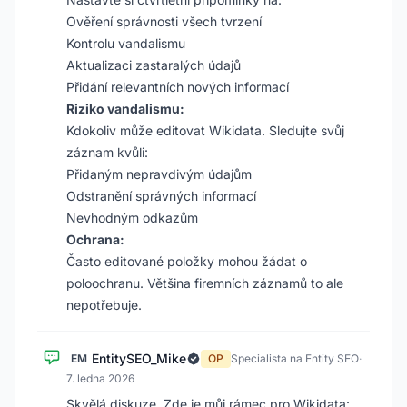
Ověření správnosti všech tvrzení
Kontrolu vandalismu
Aktualizaci zastaralých údajů
Přidání relevantních nových informací
Riziko vandalismu:
Kdokoliv může editovat Wikidata. Sledujte svůj
záznam kvůli:
Přidaným nepravdivým údajům
Odstranění správných informací
Nevhodným odkazům
Ochrana:
Často editované položky mohou žádat o
poloochranu. Většina firemních záznamů to ale
nepotřebuje.
EntitySEO_Mike
EM
OP
Specialista na Entity SEO
·
7. ledna 2026
Skvělá diskuze. Zde je můj rámec pro Wikidata: