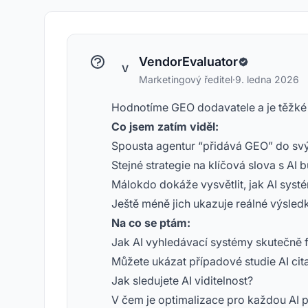
VendorEvaluator
V
Marketingový ředitel
·
9. ledna 2026
Hodnotíme GEO dodavatele a je těžké 
Co jsem zatím viděl:
Spousta agentur “přidává GEO” do sv
Stejné strategie na klíčová slova s AI
Málokdo dokáže vysvětlit, jak AI syst
Ještě méně jich ukazuje reálné výsledk
Na co se ptám:
Jak AI vyhledávací systémy skutečně f
Můžete ukázat případové studie AI cit
Jak sledujete AI viditelnost?
V čem je optimalizace pro každou AI p