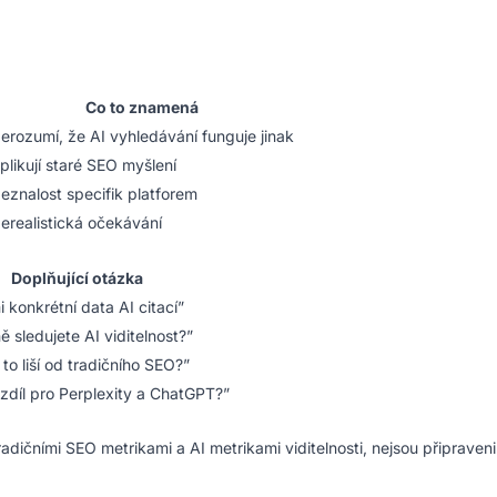
Co to znamená
erozumí, že AI vyhledávání funguje jinak
plikují staré SEO myšlení
eznalost specifik platforem
erealistická očekávání
Doplňující otázka
 konkrétní data AI citací”
ě sledujete AI viditelnost?”
to liší od tradičního SEO?”
ozdíl pro Perplexity a ChatGPT?”
adičními SEO metrikami a AI metrikami viditelnosti, nejsou připraveni