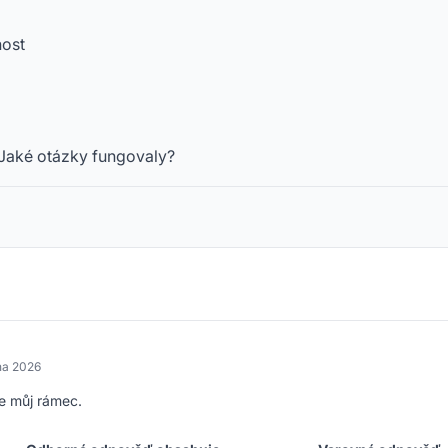
nost
Jaké otázky fungovaly?
dna 2026
je můj rámec.