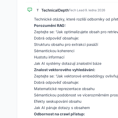
TechnicalDepth
T
Tech Lead
·
9. ledna 2026
Technické otázky, které rozliší odborníky od pře
Porozumění RAG:
Zeptejte se: “Jak optimalizujete obsah pro retr
Dobrá odpověď obsahuje:
Strukturu obsahu pro extrakci pasáží
Sémantickou koherenci
Hustotu informací
Jak AI systémy dotazují znalostní báze
Znalost vektorového vyhledávání:
Zeptejte se: “Jak vektorové embeddingy ovlivňují
Dobrá odpověď obsahuje:
Matematické reprezentace obsahu
Sémantickou podobnost ve vícerozměrném pros
Efekty seskupování obsahu
Jak AI páruje dotazy s obsahem
Odbornost na crawl přístup: