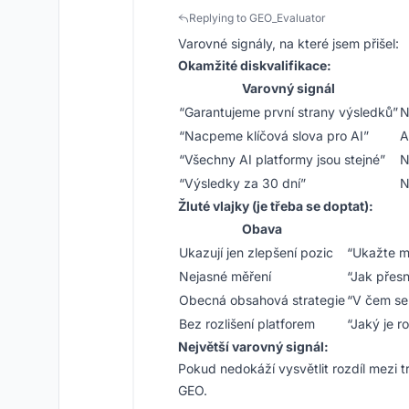
Replying to GEO_Evaluator
Varovné signály, na které jsem přišel:
Okamžité diskvalifikace:
Varovný signál
“Garantujeme první strany výsledků”
N
“Nacpeme klíčová slova pro AI”
A
“Všechny AI platformy jsou stejné”
N
“Výsledky za 30 dní”
N
Žluté vlajky (je třeba se doptat):
Obava
Ukazují jen zlepšení pozic
“Ukažte mi
Nejasné měření
“Jak přesn
Obecná obsahová strategie
“V čem se 
Bez rozlišení platforem
“Jaký je r
Největší varovný signál:
Pokud nedokáží vysvětlit rozdíl mezi tr
GEO.