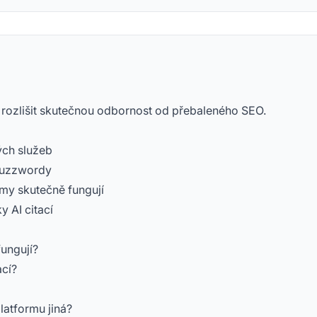
rozlišit skutečnou odbornost od přebaleného SEO.
ých služeb
 buzzwordy
émy skutečně fungují
y AI citací
ungují?
ací?
latformu jiná?