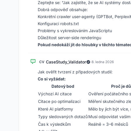
Zeptejte se: “Jak zajistíte, že se AI systémy d
Dobrá odpověď obsahuje:
Konkrétní crawler user-agenty (GPTBot, Perplexi
Konfiguraci robots.txt
Problémy s vykreslováním JavaScriptu
Důležitost server-side renderingu
Pokud nedokáží jít do hloubky v těchto tématec
CaseStudy_Validator
CV
·
8. ledna 2026
Jak ověřit tvrzení z případových studií:
Co si vyžádat:
Datový bod
Proč je dů
Výchozí AI citace
Ověření počátečního 
Citace po optimalizaci
Měření skutečného zl
Které AI platformy
Mělo by jich být více,
Typy sledovaných dotazů
Musí odpovídat vašim
Čas k výsledkům
Reálně = 3–6 měsíců