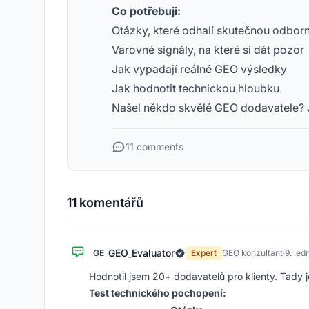
Co potřebuji:
Otázky, které odhalí skutečnou odbor
Varovné signály, na které si dát pozor
Jak vypadají reálné GEO výsledky
Jak hodnotit technickou hloubku
Našel někdo skvělé GEO dodavatele? 
11 comments
11 komentářů
GEO_Evaluator
GE
Expert
GEO konzultant
·
9. le
Hodnotil jsem 20+ dodavatelů pro klienty. Tady 
Test technického pochopení: