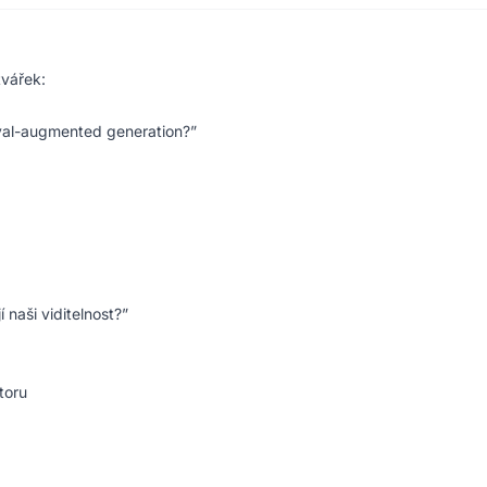
tvářek:
ieval-augmented generation?”
 naši viditelnost?”
toru