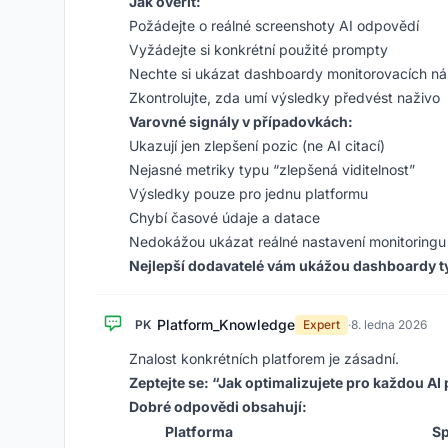
Jak ověřit:
Požádejte o reálné screenshoty AI odpovědí
Vyžádejte si konkrétní použité prompty
Nechte si ukázat dashboardy monitorovacích ná
Zkontrolujte, zda umí výsledky předvést naživo
Varovné signály v případovkách:
Ukazují jen zlepšení pozic (ne AI citací)
Nejasné metriky typu “zlepšená viditelnost”
Výsledky pouze pro jednu platformu
Chybí časové údaje a datace
Nedokážou ukázat reálné nastavení monitoringu
Nejlepší dodavatelé vám ukážou dashboardy ty
Platform_Knowledge
PK
Expert
·
8. ledna 2026
Znalost konkrétních platforem je zásadní.
Zeptejte se: “Jak optimalizujete pro každou AI
Dobré odpovědi obsahují:
Platforma
Sp