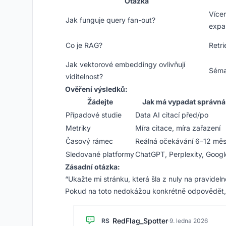
Otázka
Vícen
Jak funguje query fan-out?
expa
Co je RAG?
Retri
Jak vektorové embeddingy ovlivňují
Séma
viditelnost?
Ověření výsledků:
Žádejte
Jak má vypadat správn
Případové studie
Data AI citací před/po
Metriky
Míra citace, míra zařazení
Časový rámec
Reálná očekávání 6–12 měs
Sledované platformy
ChatGPT, Perplexity, Googl
Zásadní otázka:
“Ukažte mi stránku, která šla z nuly na pravidelné
Pokud na toto nedokážou konkrétně odpovědět,
RedFlag_Spotter
RS
·
9. ledna 2026