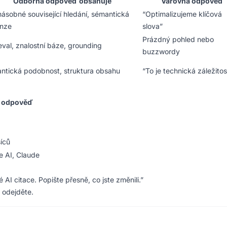
Odborná odpověď obsahuje
Varovná odpověď
ásobné související hledání, sémantická
“Optimalizujeme klíčová
nze
slova”
Prázdný pohled nebo
eval, znalostní báze, grounding
buzzwordy
ntická podobnost, struktura obsahu
“To je technická záležitos
á odpověď
íců
e AI, Claude
 AI citace. Popište přesně, co jste změnili.”
 odejděte.