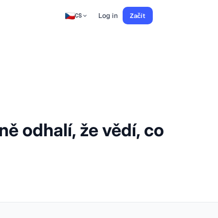
Log in
Začít
CS
ě odhalí, že vědí, co