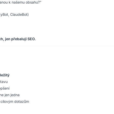
ostanou k našemu obsahu?”
tyBot, ClaudeBot)
h, jen přebalují SEO.
ležitý
stavu
epšení
 ne jen jedna
 cílovým dotazům