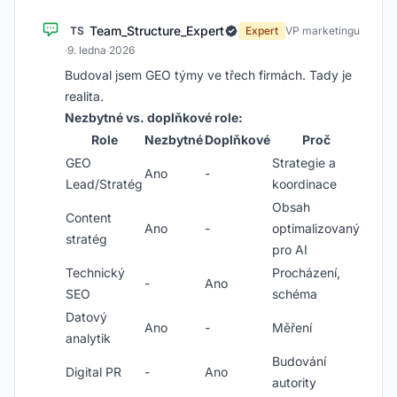
Team_Structure_Expert
TS
Expert
VP marketingu
·
9. ledna 2026
Budoval jsem GEO týmy ve třech firmách. Tady je
realita.
Nezbytné vs. doplňkové role:
Role
Nezbytné
Doplňkové
Proč
GEO
Strategie a
Ano
-
Lead/Stratég
koordinace
Obsah
Content
Ano
-
optimalizovaný
stratég
pro AI
Technický
Procházení,
-
Ano
SEO
schéma
Datový
Ano
-
Měření
analytik
Budování
Digital PR
-
Ano
autority