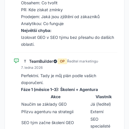
Obsahem: Co tvořit
PR: Kde získat zmínky
Prodejem: Jaká jsou zjištění od zákazníků
Analytikou: Co funguje
Největší chyba:
Izolovat GEO v SEO týmu bez přesahu do dalších
oblastí.
TeamBuilder
T
OP
Ředitel marketingu
·
7. ledna 2026
Perfektní. Tady je můj plán podle vašich
doporučení.
Fáze 1 (měsíce 1–3): Školení + Agentura
Akce
Vlastník
Naučím se základy GEO
Já (ředitel)
Přizvu agenturu na strategii
Externí
SEO
SEO tým začne školení GEO
specialisté