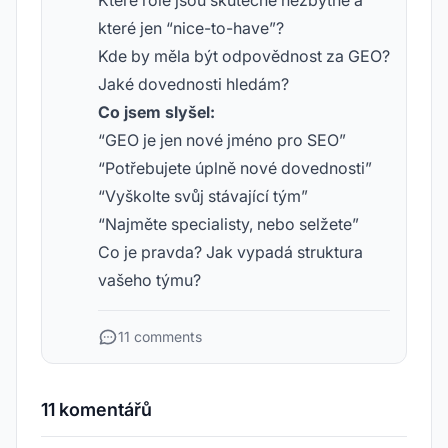
Které role jsou skutečně nezbytné a
které jen “nice-to-have”?
Kde by měla být odpovědnost za GEO?
Jaké dovednosti hledám?
Co jsem slyšel:
“GEO je jen nové jméno pro SEO”
“Potřebujete úplně nové dovednosti”
“Vyškolte svůj stávající tým”
“Najměte specialisty, nebo selžete”
Co je pravda? Jak vypadá struktura
vašeho týmu?
11 comments
11 komentářů