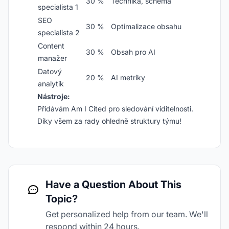
30 %
Technika, schéma
specialista 1
SEO
30 %
Optimalizace obsahu
specialista 2
Content
30 %
Obsah pro AI
manažer
Datový
20 %
AI metriky
analytik
Nástroje:
Přidávám Am I Cited pro sledování viditelnosti.
Díky všem za rady ohledně struktury týmu!
Have a Question About This
Topic?
Get personalized help from our team. We'll
respond within 24 hours.