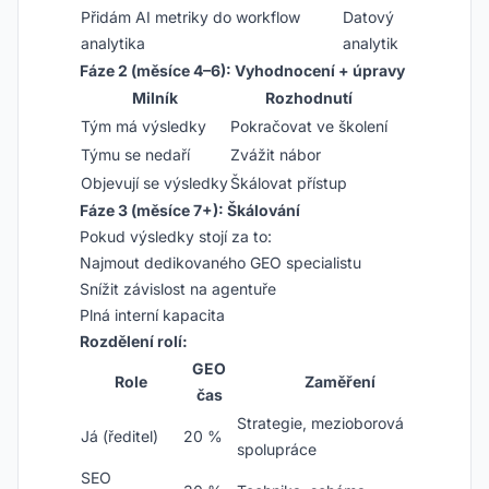
Přidám AI metriky do workflow
Datový
analytika
analytik
Fáze 2 (měsíce 4–6): Vyhodnocení + úpravy
Milník
Rozhodnutí
Tým má výsledky
Pokračovat ve školení
Týmu se nedaří
Zvážit nábor
Objevují se výsledky
Škálovat přístup
Fáze 3 (měsíce 7+): Škálování
Pokud výsledky stojí za to:
Najmout dedikovaného GEO specialistu
Snížit závislost na agentuře
Plná interní kapacita
Rozdělení rolí:
GEO
Role
Zaměření
čas
Strategie, mezioborová
Já (ředitel)
20 %
spolupráce
SEO