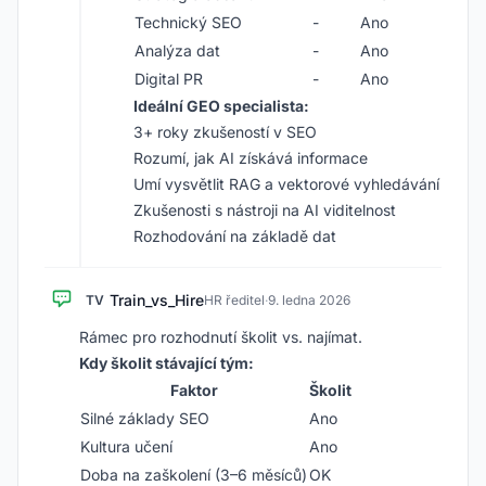
Technický SEO
-
Ano
Analýza dat
-
Ano
Digital PR
-
Ano
Ideální GEO specialista:
3+ roky zkušeností v SEO
Rozumí, jak AI získává informace
Umí vysvětlit RAG a vektorové vyhledávání
Zkušenosti s nástroji na AI viditelnost
Rozhodování na základě dat
Train_vs_Hire
TV
HR ředitel
·
9. ledna 2026
Rámec pro rozhodnutí školit vs. najímat.
Kdy školit stávající tým:
Faktor
Školit
Silné základy SEO
Ano
Kultura učení
Ano
Doba na zaškolení (3–6 měsíců)
OK