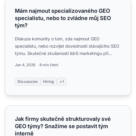
Mám najmout specializovaného GEO specialistu, nebo to 
Mám najmout specializovaného GEO
specialistu, nebo to zvládne můj SEO
tým?
Diskuze komunity o tom, zda najmout GEO
specialistu, nebo rozvíjet dovednosti stávajícího SEO
týmu. Skutečné zkušenosti lídrů marketingu při
rozhodování o nábor...
Jan 4, 2026
8 min čtení
Discussion
Hiring
+1
Jak firmy skutečně strukturovaly své GEO týmy? Snažíme s
Jak firmy skutečně strukturovaly své
GEO týmy? Snažíme se postavit tým
interně