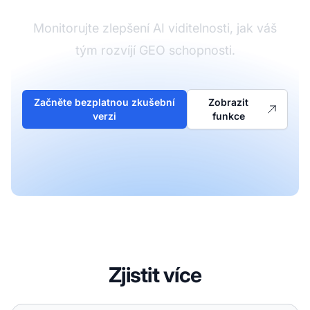
Monitorujte zlepšení AI viditelnosti, jak váš
tým rozvíjí GEO schopnosti.
Začněte bezplatnou zkušební
Zobrazit
verzi
funkce
Zjistit více