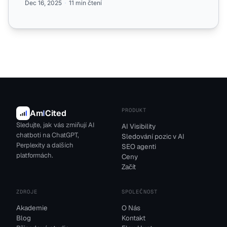
Dec 16, 2025
11 min čtení
PRODUKT
Am
I
Cited
Sledujte, jak vás zmiňují AI
AI Visibility
chatboti na ChatGPT,
Sledování pozic v AI
Perplexity a dalších
SEO agenti
platformách.
Ceny
Začít
ZDROJE
SPOLEČNOST
Akademie
O Nás
Blog
Kontakt