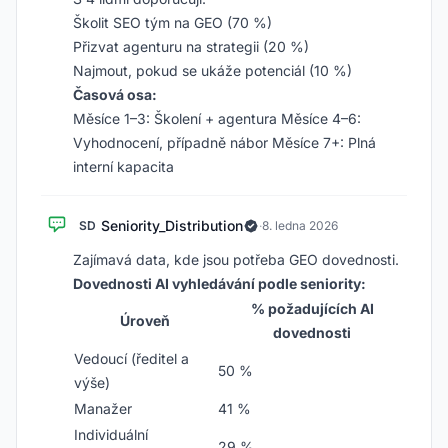
Školit SEO tým na GEO (70 %)
Přizvat agenturu na strategii (20 %)
Najmout, pokud se ukáže potenciál (10 %)
Časová osa:
Měsíce 1–3: Školení + agentura Měsíce 4–6:
Vyhodnocení, případně nábor Měsíce 7+: Plná
interní kapacita
Seniority_Distribution
SD
·
8. ledna 2026
Zajímavá data, kde jsou potřeba GEO dovednosti.
Dovednosti AI vyhledávání podle seniority:
% požadujících AI
Úroveň
dovednosti
Vedoucí (ředitel a
50 %
výše)
Manažer
41 %
Individuální
29 %