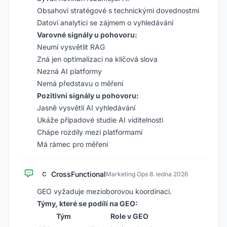
Obsahoví stratégové s technickými dovednostmi
Datoví analytici se zájmem o vyhledávání
Varovné signály u pohovoru:
Neumí vysvětlit RAG
Zná jen optimalizaci na klíčová slova
Nezná AI platformy
Nemá představu o měření
Pozitivní signály u pohovoru:
Jasně vysvětlí AI vyhledávání
Ukáže případové studie AI viditelnosti
Chápe rozdíly mezi platformami
Má rámec pro měření
CrossFunctional
C
Marketing Ops
·
8. ledna 2026
GEO vyžaduje mezioborovou koordinaci.
Týmy, které se podílí na GEO:
Tým
Role v GEO