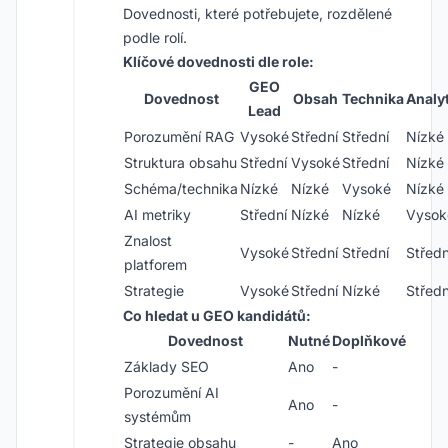
Dovednosti, které potřebujete, rozdělené
podle rolí.
Klíčové dovednosti dle role:
GEO
Dovednost
Obsah
Technika
Analyt
Lead
Porozumění RAG
Vysoké
Střední
Střední
Nízké
Struktura obsahu
Střední
Vysoké
Střední
Nízké
Schéma/technika
Nízké
Nízké
Vysoké
Nízké
AI metriky
Střední
Nízké
Nízké
Vysok
Znalost
Vysoké
Střední
Střední
Středn
platforem
Strategie
Vysoké
Střední
Nízké
Středn
Co hledat u GEO kandidátů:
Dovednost
Nutné
Doplňkové
Základy SEO
Ano
-
Porozumění AI
Ano
-
systémům
Strategie obsahu
-
Ano