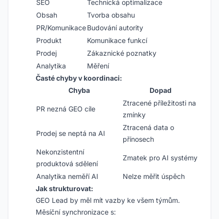
SEO
Technická optimalizace
Obsah
Tvorba obsahu
PR/Komunikace
Budování autority
Produkt
Komunikace funkcí
Prodej
Zákaznické poznatky
Analytika
Měření
Časté chyby v koordinaci:
Chyba
Dopad
Ztracené příležitosti na
PR nezná GEO cíle
zmínky
Ztracená data o
Prodej se neptá na AI
přínosech
Nekonzistentní
Zmatek pro AI systémy
produktová sdělení
Analytika neměří AI
Nelze měřit úspěch
Jak strukturovat:
GEO Lead by měl mít vazby ke všem týmům.
Měsíční synchronizace s: