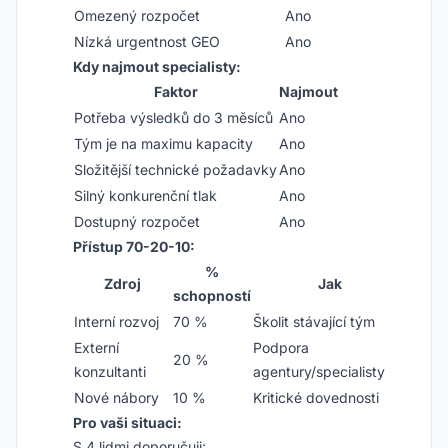
Omezený rozpočet
Ano
Nízká urgentnost GEO
Ano
Kdy najmout specialisty:
Faktor
Najmout
Potřeba výsledků do 3 měsíců
Ano
Tým je na maximu kapacity
Ano
Složitější technické požadavky
Ano
Silný konkurenční tlak
Ano
Dostupný rozpočet
Ano
Přístup 70-20-10:
%
Zdroj
Jak
schopností
Interní rozvoj
70 %
Školit stávající tým
Externí
Podpora
20 %
konzultanti
agentury/specialisty
Nové nábory
10 %
Kritické dovednosti
Pro vaši situaci:
S 4 lidmi doporučuji: