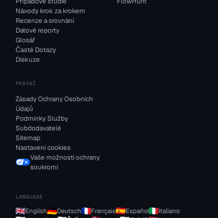
Případové studie
FlowHunt
Návody krok za krokem
Recenze a srovnání
Datové reporty
Glosář
Časté Dotazy
Diskuze
PRÁVNÍ
Zásady Ochrany Osobních
Údajů
Podmínky Služby
Subdodavatelé
Sitemap
Nastavení cookies
Vaše možnosti ochrany
soukromí
LANGUAGE
English
Deutsch
Français
Español
Italiano