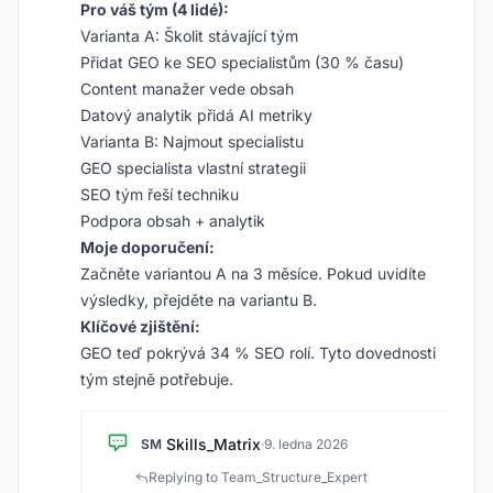
Pro váš tým (4 lidé):
Varianta A: Školit stávající tým
Přidat GEO ke SEO specialistům (30 % času)
Content manažer vede obsah
Datový analytik přidá AI metriky
Varianta B: Najmout specialistu
GEO specialista vlastní strategii
SEO tým řeší techniku
Podpora obsah + analytik
Moje doporučení:
Začněte variantou A na 3 měsíce. Pokud uvidíte
výsledky, přejděte na variantu B.
Klíčové zjištění:
GEO teď pokrývá 34 % SEO rolí. Tyto dovednosti
tým stejně potřebuje.
Skills_Matrix
SM
·
9. ledna 2026
Replying to Team_Structure_Expert