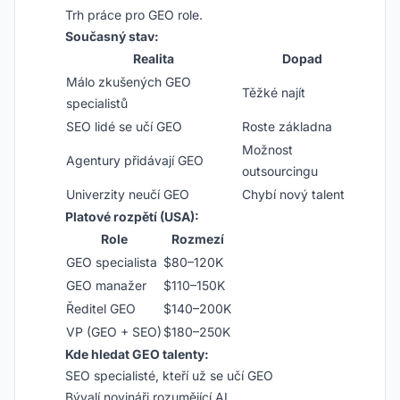
Trh práce pro GEO role.
Současný stav:
Realita
Dopad
Málo zkušených GEO
Těžké najít
specialistů
SEO lidé se učí GEO
Roste základna
Možnost
Agentury přidávají GEO
outsourcingu
Univerzity neučí GEO
Chybí nový talent
Platové rozpětí (USA):
Role
Rozmezí
GEO specialista
$80–120K
GEO manažer
$110–150K
Ředitel GEO
$140–200K
VP (GEO + SEO)
$180–250K
Kde hledat GEO talenty:
SEO specialisté, kteří už se učí GEO
Bývalí novináři rozumějící AI