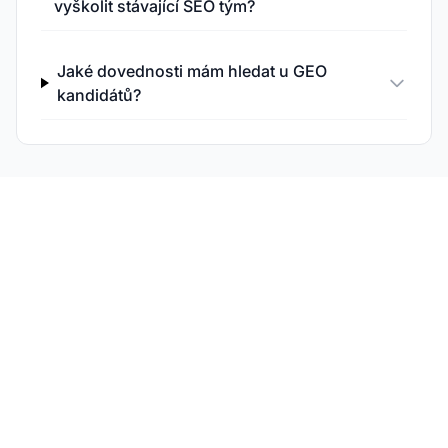
vyškolit stávající SEO tým?
Jaké dovednosti mám hledat u GEO
kandidátů?
Sledujte pokrok svého
GEO týmu