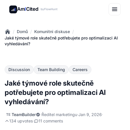
Am
I
Cited
by
FlowHunt
/
/
/
Domů
Komunitni diskuse
Home
Jaké týmové role skutečně potřebujete pro optimalizaci AI
vyhledávání?
Discussion
Team Building
Careers
Jaké týmové role skutečně
potřebujete pro optimalizaci AI
vyhledávání?
TeamBuilder
·
Ředitel marketingu
·
Jan 9, 2026
·
TE
134 upvotes
·
11 comments