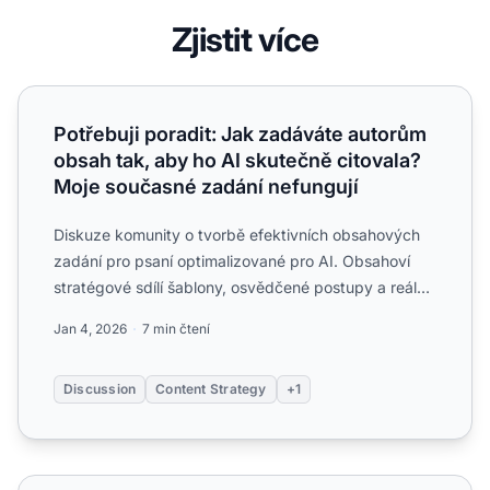
Zjistit více
Potřebuji poradit: Jak zadáváte autorům obsah tak, aby h
Potřebuji poradit: Jak zadáváte autorům
obsah tak, aby ho AI skutečně citovala?
Moje současné zadání nefungují
Diskuze komunity o tvorbě efektivních obsahových
zadání pro psaní optimalizované pro AI. Obsahoví
stratégové sdílí šablony, osvědčené postupy a reálné
příklady ...
Jan 4, 2026
7 min čtení
Discussion
Content Strategy
+1
Můj obsah je komplexní, ale AI ho nikdy necituje. Je probl