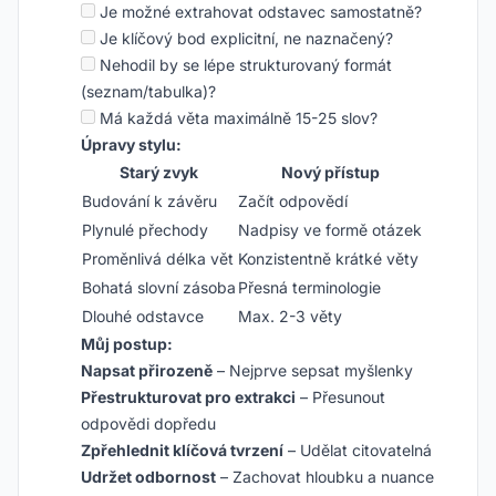
Je možné extrahovat odstavec samostatně?
Je klíčový bod explicitní, ne naznačený?
Nehodil by se lépe strukturovaný formát
(seznam/tabulka)?
Má každá věta maximálně 15-25 slov?
Úpravy stylu:
Starý zvyk
Nový přístup
Budování k závěru
Začít odpovědí
Plynulé přechody
Nadpisy ve formě otázek
Proměnlivá délka vět
Konzistentně krátké věty
Bohatá slovní zásoba
Přesná terminologie
Dlouhé odstavce
Max. 2-3 věty
Můj postup:
Napsat přirozeně
– Nejprve sepsat myšlenky
Přestrukturovat pro extrakci
– Přesunout
odpovědi dopředu
Zpřehlednit klíčová tvrzení
– Udělat citovatelná
Udržet odbornost
– Zachovat hloubku a nuance