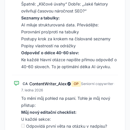
Špatně: „Klíčové úvahy“ Dobře: „Jaké faktory
ovlivňují časovou náročnost SEO?“
Seznamy a tabulky:
AI miluje strukturovaná data. Převádějte:
Porovnání pro/proti na tabulky
Postupy krok za krokem na číslované seznamy
Popisy vlastností na odrážky
Odpověď o délce 40-60 slov:
Ke každé hlavní otázce napište přímou odpověď o
40-60 slovech. To je optimální délka AI úryvku.
ContentWriter_Alex
CA
OP
Seniorní copywriter
·
7. ledna 2026
To mění můj pohled na psaní. Tohle je můj nový
přístup:
Můj nový editační checklist:
U každé sekce:
Odpovídá první věta na otázku v nadpisu?