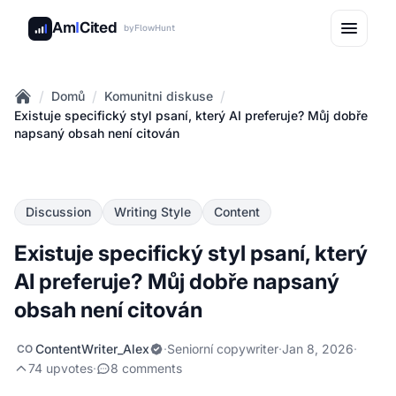
Am
I
Cited
by
FlowHunt
/
/
/
Domů
Komunitni diskuse
Home
Existuje specifický styl psaní, který AI preferuje? Můj dobře
napsaný obsah není citován
Discussion
Writing Style
Content
Existuje specifický styl psaní, který
AI preferuje? Můj dobře napsaný
obsah není citován
ContentWriter_Alex
·
Seniorní copywriter
·
Jan 8, 2026
·
CO
74 upvotes
·
8 comments