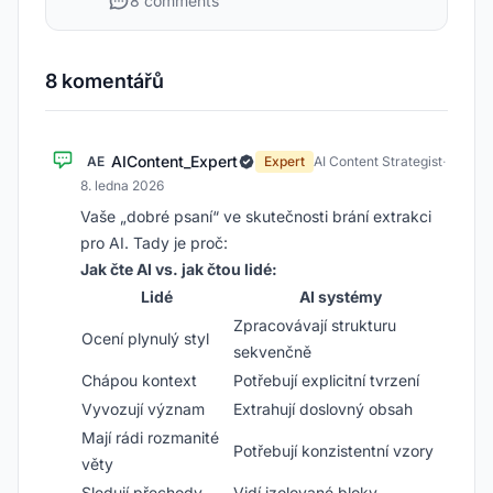
8 comments
8 komentářů
AIContent_Expert
AE
Expert
AI Content Strategist
·
8. ledna 2026
Vaše „dobré psaní“ ve skutečnosti brání extrakci
pro AI. Tady je proč:
Jak čte AI vs. jak čtou lidé:
Lidé
AI systémy
Zpracovávají strukturu
Ocení plynulý styl
sekvenčně
Chápou kontext
Potřebují explicitní tvrzení
Vyvozují význam
Extrahují doslovný obsah
Mají rádi rozmanité
Potřebují konzistentní vzory
věty
Sledují přechody
Vidí izolované bloky