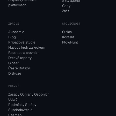
SEO agenti
platformách.
Ceny
Začít
ZDROJE
SPOLEČNOST
Akademie
O Nás
Blog
Kontakt
Případové studie
FlowHunt
Návody krok za krokem
Recenze a srovnání
Datové reporty
Glosář
Časté Dotazy
Diskuze
PRÁVNÍ
Zásady Ochrany Osobních
Údajů
Podmínky Služby
Subdodavatelé
Sitemap