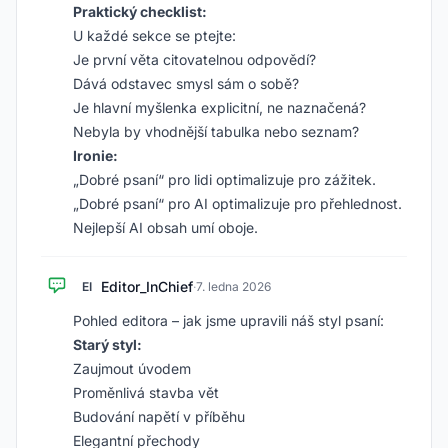
Praktický checklist:
U každé sekce se ptejte:
Je první věta citovatelnou odpovědí?
Dává odstavec smysl sám o sobě?
Je hlavní myšlenka explicitní, ne naznačená?
Nebyla by vhodnější tabulka nebo seznam?
Ironie:
„Dobré psaní“ pro lidi optimalizuje pro zážitek.
„Dobré psaní“ pro AI optimalizuje pro přehlednost.
Nejlepší AI obsah umí oboje.
Editor_InChief
EI
·
7. ledna 2026
Pohled editora – jak jsme upravili náš styl psaní:
Starý styl:
Zaujmout úvodem
Proměnlivá stavba vět
Budování napětí v příběhu
Elegantní přechody