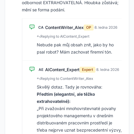
odbornost EXTRAHOVATELNÁ. Hloubka zůstává;
mění se forma podání.
ContentWriter_Alex
CA
OP
·
8. ledna 2026
Replying to AIContent_Expert
Nebude pak můj obsah znít, jako by ho
psal robot? Mám zachovat firemní tón.
AIContent_Expert
AE
Expert
·
8. ledna 2026
Replying to ContentWriter_Alex
Skvělý dotaz. Tady je rovnováha:
Předtím (elegantní, ale těžko
extrahovatelné):
„Při zvažování mnohovrstevnaté povahy
projektového managementu v dnešním
distribuovaném pracovním prostředí je
třeba nejprve uznat bezprecedentní výzvy,