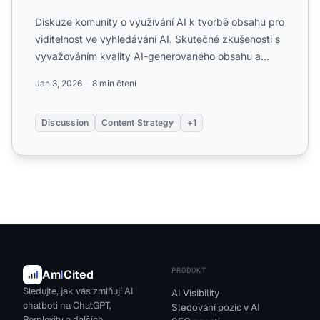
Diskuze komunity o využívání AI k tvorbě obsahu pro
viditelnost ve vyhledávání AI. Skutečné zkušenosti s
vyvažováním kvality AI-generovaného obsahu a
optimaliza...
Jan 3, 2026
8 min čtení
Discussion
Content Strategy
+1
PRODUKT
Am
I
Cited
Sledujte, jak vás zmiňují AI
AI Visibility
chatboti na ChatGPT,
Sledování pozic v AI
Perplexity a dalších