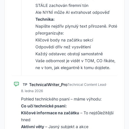
STÁLE zachován firemní tón
Ale NYNÍ může AI extrahovat odpověď
Technika:
Napište nejdřív plynulý text přirozeně. Poté
přeorganizujte:
Klíčové body na začátku sekcí
Odpovědi dřív než vysvětlení
Každý odstavec obstojí samostatně
Vaše odbornost je vidět v TOM, CO říkáte,
ne v tom, jak elegantně k tomu dojdete.
TechnicalWriter_Pro
TP
Technical Content Lead
·
8. ledna 2026
Pohled technického psaní – máme výhodu:
Co učí technické psaní:
Klíčové informace na začátku
– To nejdůležitější
hned
Aktivní věty
– Jasný subjekt a akce