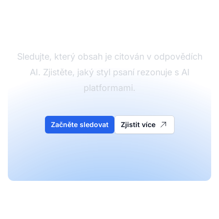
Sledujte výkon svého
obsahu v AI
Sledujte, který obsah je citován v odpovědích
AI. Zjistěte, jaký styl psaní rezonuje s AI
platformami.
Začněte sledovat
Zjistit více