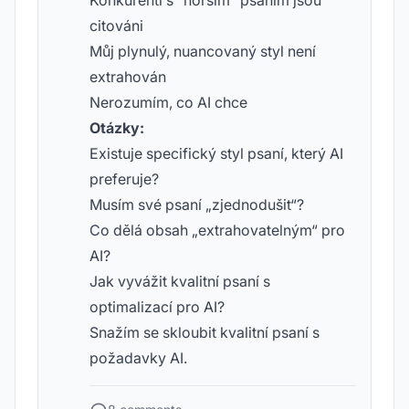
Konkurenti s “horším” psaním jsou
citováni
Můj plynulý, nuancovaný styl není
extrahován
Nerozumím, co AI chce
Otázky:
Existuje specifický styl psaní, který AI
preferuje?
Musím své psaní „zjednodušit“?
Co dělá obsah „extrahovatelným“ pro
AI?
Jak vyvážit kvalitní psaní s
optimalizací pro AI?
Snažím se skloubit kvalitní psaní s
požadavky AI.