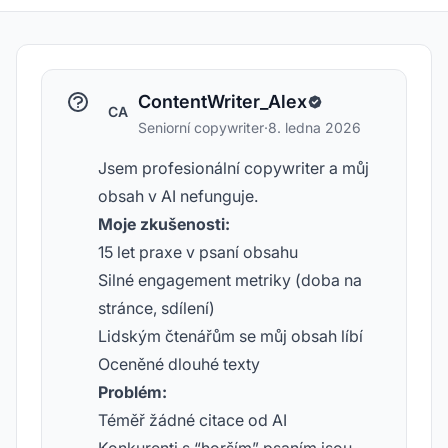
ContentWriter_Alex
CA
Seniorní copywriter
·
8. ledna 2026
Jsem profesionální copywriter a můj
obsah v AI nefunguje.
Moje zkušenosti:
15 let praxe v psaní obsahu
Silné engagement metriky (doba na
stránce, sdílení)
Lidským čtenářům se můj obsah líbí
Oceněné dlouhé texty
Problém:
Téměř žádné citace od AI