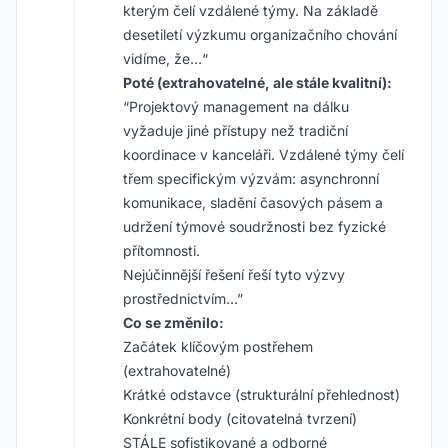
kterým čelí vzdálené týmy. Na základě
desetiletí výzkumu organizačního chování
vidíme, že…“
Poté (extrahovatelné, ale stále kvalitní):
“Projektový management na dálku
vyžaduje jiné přístupy než tradiční
koordinace v kanceláři. Vzdálené týmy čelí
třem specifickým výzvám: asynchronní
komunikace, sladění časových pásem a
udržení týmové soudržnosti bez fyzické
přítomnosti.
Nejúčinnější řešení řeší tyto výzvy
prostřednictvím…”
Co se změnilo:
Začátek klíčovým postřehem
(extrahovatelné)
Krátké odstavce (strukturální přehlednost)
Konkrétní body (citovatelná tvrzení)
STÁLE sofistikované a odborné