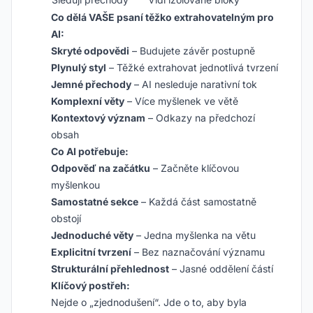
Co dělá VAŠE psaní těžko extrahovatelným pro
AI:
Skryté odpovědi
– Budujete závěr postupně
Plynulý styl
– Těžké extrahovat jednotlivá tvrzení
Jemné přechody
– AI nesleduje narativní tok
Komplexní věty
– Více myšlenek ve větě
Kontextový význam
– Odkazy na předchozí
obsah
Co AI potřebuje:
Odpověď na začátku
– Začněte klíčovou
myšlenkou
Samostatné sekce
– Každá část samostatně
obstojí
Jednoduché věty
– Jedna myšlenka na větu
Explicitní tvrzení
– Bez naznačování významu
Strukturální přehlednost
– Jasné oddělení částí
Klíčový postřeh:
Nejde o „zjednodušení“. Jde o to, aby byla