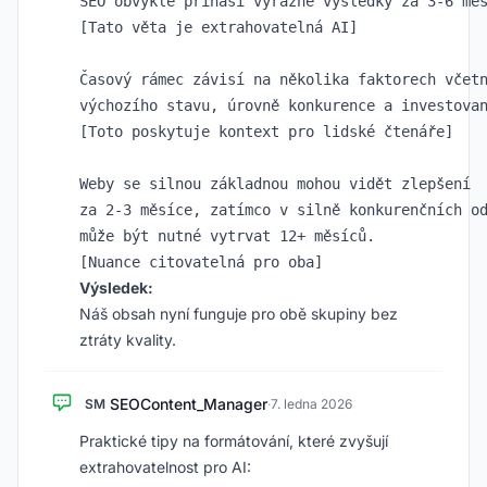
SEO obvykle přináší výrazné výsledky za 3-6 měs
[Tato věta je extrahovatelná AI]

Časový rámec závisí na několika faktorech včetn
výchozího stavu, úrovně konkurence a investovan
[Toto poskytuje kontext pro lidské čtenáře]

Weby se silnou základnou mohou vidět zlepšení

za 2-3 měsíce, zatímco v silně konkurenčních od
může být nutné vytrvat 12+ měsíců.

Výsledek:
Náš obsah nyní funguje pro obě skupiny bez
ztráty kvality.
SEOContent_Manager
SM
·
7. ledna 2026
Praktické tipy na formátování, které zvyšují
extrahovatelnost pro AI: