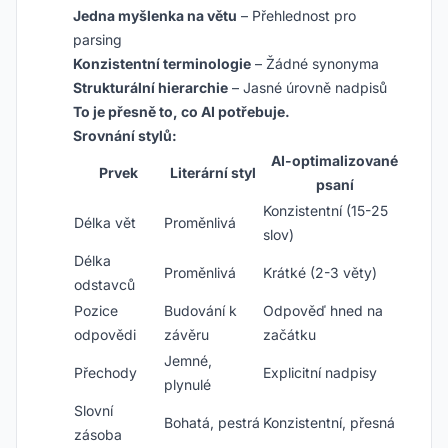
Jedna myšlenka na větu
– Přehlednost pro
parsing
Konzistentní terminologie
– Žádné synonyma
Strukturální hierarchie
– Jasné úrovně nadpisů
To je přesně to, co AI potřebuje.
Srovnání stylů:
AI-optimalizované
Prvek
Literární styl
psaní
Konzistentní (15-25
Délka vět
Proměnlivá
slov)
Délka
Proměnlivá
Krátké (2-3 věty)
odstavců
Pozice
Budování k
Odpověď hned na
odpovědi
závěru
začátku
Jemné,
Přechody
Explicitní nadpisy
plynulé
Slovní
Bohatá, pestrá
Konzistentní, přesná
zásoba