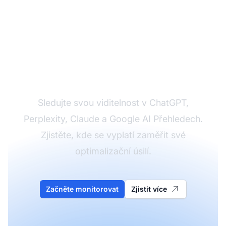
Monitorujte napříč
všemi AI platformami
Sledujte svou viditelnost v ChatGPT,
Perplexity, Claude a Google AI Přehledech.
Zjistěte, kde se vyplatí zaměřit své
optimalizační úsilí.
Začněte monitorovat
Zjistit více