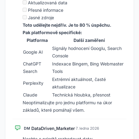
Aktualizovaná data
Přesné informace
Jasné zdroje
Toto udělejte nejdřív. Je to 80 % úspěchu.
Pak platformově specifické:
Platforma
Další zaměření
Signály hodnocení Googlu, Search
Google AI
Console
ChatGPT
Indexace Bingem, Bing Webmaster
Search
Tools
Extrémní aktuálnost, časté
Perplexity
aktualizace
Claude
Technická hloubka, přesnost
Neoptimalizujte pro jednu platformu na úkor
základů, které pomáhají všem.
DataDriven_Marketer
DM
·
7. ledna 2026
Nechte o prioritě rozhodovat data: