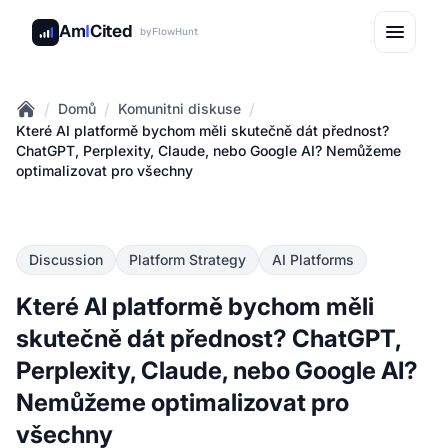
Am
I
Cited
by
FlowHunt
/
/
/
Domů
Komunitni diskuse
Home
Které AI platformě bychom měli skutečně dát přednost?
ChatGPT, Perplexity, Claude, nebo Google AI? Nemůžeme
optimalizovat pro všechny
Discussion
Platform Strategy
AI Platforms
Které AI platformě bychom měli
skutečně dát přednost? ChatGPT,
Perplexity, Claude, nebo Google AI?
Nemůžeme optimalizovat pro
všechny