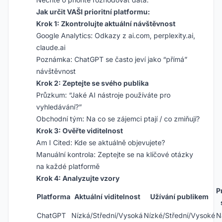
Jak určit VAŠI prioritní platformu:
Krok 1: Zkontrolujte aktuální návštěvnost
Google Analytics: Odkazy z ai.com, perplexity.ai,
claude.ai
Poznámka: ChatGPT se často jeví jako “přímá”
návštěvnost
Krok 2: Zeptejte se svého publika
Průzkum: “Jaké AI nástroje používáte pro
vyhledávání?”
Obchodní tým: Na co se zájemci ptají / co zmiňují?
Krok 3: Ověřte viditelnost
Am I Cited: Kde se aktuálně objevujete?
Manuální kontrola: Zeptejte se na klíčové otázky
na každé platformě
Krok 4: Analyzujte vzory
P
Platforma
Aktuální viditelnost
Užívání publikem
ChatGPT
Nízká/Střední/Vysoká
Nízké/Střední/Vysoké
N