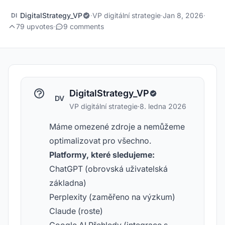
DigitalStrategy_VP
·
VP digitální strategie
·
Jan 8, 2026
·
DI
79 upvotes
·
9 comments
DigitalStrategy_VP
DV
VP digitální strategie
·
8. ledna 2026
Máme omezené zdroje a nemůžeme
optimalizovat pro všechno.
Platformy, které sledujeme:
ChatGPT (obrovská uživatelská
základna)
Perplexity (zaměřeno na výzkum)
Claude (roste)