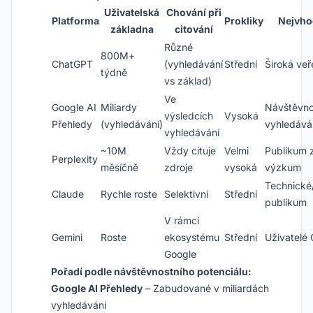
Uživatelská
Chování při
Platforma
Prokliky
Nejvho
základna
citování
Různé
800M+
ChatGPT
(vyhledávání
Střední
Široká veř
týdně
vs základ)
Ve
Google AI
Miliardy
Návštěvno
výsledcích
Vysoká
Přehledy
(vyhledávání)
vyhledává
vyhledávání
~10M
Vždy cituje
Velmi
Publikum 
Perplexity
měsíčně
zdroje
vysoká
výzkum
Technické/
Claude
Rychle roste
Selektivní
Střední
publikum
V rámci
Gemini
Roste
ekosystému
Střední
Uživatelé
Google
Pořadí podle návštěvnostního potenciálu:
Google AI Přehledy
– Zabudované v miliardách
vyhledávání