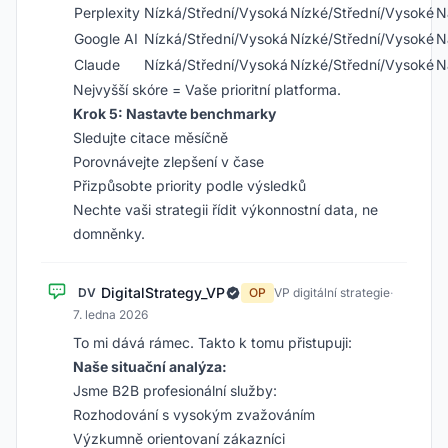
Perplexity
Nízká/Střední/Vysoká
Nízké/Střední/Vysoké
N
Google AI
Nízká/Střední/Vysoká
Nízké/Střední/Vysoké
N
Claude
Nízká/Střední/Vysoká
Nízké/Střední/Vysoké
N
Nejvyšší skóre = Vaše prioritní platforma.
Krok 5: Nastavte benchmarky
Sledujte citace měsíčně
Porovnávejte zlepšení v čase
Přizpůsobte priority podle výsledků
Nechte vaši strategii řídit výkonnostní data, ne
domněnky.
DigitalStrategy_VP
DV
OP
VP digitální strategie
·
7. ledna 2026
To mi dává rámec. Takto k tomu přistupuji:
Naše situační analýza:
Jsme B2B profesionální služby:
Rozhodování s vysokým zvažováním
Výzkumně orientovaní zákazníci