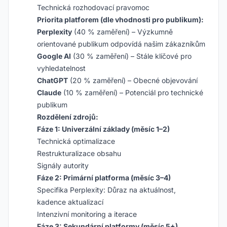
Technická rozhodovací pravomoc
Priorita platforem (dle vhodnosti pro publikum):
Perplexity
(40 % zaměření) – Výzkumně
orientované publikum odpovídá našim zákazníkům
Google AI
(30 % zaměření) – Stále klíčové pro
vyhledatelnost
ChatGPT
(20 % zaměření) – Obecné objevování
Claude
(10 % zaměření) – Potenciál pro technické
publikum
Rozdělení zdrojů:
Fáze 1: Univerzální základy (měsíc 1–2)
Technická optimalizace
Restrukturalizace obsahu
Signály autority
Fáze 2: Primární platforma (měsíc 3–4)
Specifika Perplexity: Důraz na aktuálnost,
kadence aktualizací
Intenzivní monitoring a iterace
Fáze 3: Sekundární platformy (měsíc 5+)