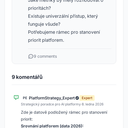
Jaké metriky by měly rozhodovat o
prioritách?
Existuje univerzální přístup, který
funguje všude?
Potřebujeme rámec pro stanovení
priorit platforem.
9 comments
9 komentářů
PlatformStrategy_Expert
PE
Expert
Strategický poradce pro AI platformy
·
8. ledna 2026
Zde je datově podložený rámec pro stanovení
priorit:
Srovnání platforem (data 2026):