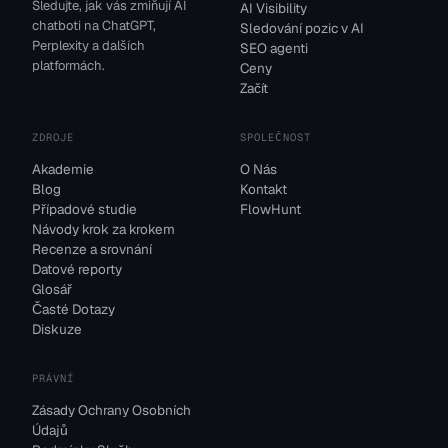
Sledujte, jak vás zmiňují AI
AI Visibility
chatboti na ChatGPT,
Sledování pozic v AI
Perplexity a dalších
SEO agenti
platformách.
Ceny
Začít
ZDROJE
SPOLEČNOST
Akademie
O Nás
Blog
Kontakt
Případové studie
FlowHunt
Návody krok za krokem
Recenze a srovnání
Datové reporty
Glosář
Časté Dotazy
Diskuze
PRÁVNÍ
Zásady Ochrany Osobních
Údajů