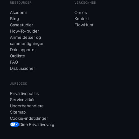
RESSOURCER
VIRKSOMHED
Akademi
Om os
Blog
Kontakt
Casestudier
FlowHunt
How-To-guider
Anmeldelser og
sammenligninger
Datarapporter
Ordliste
FAQ
Diskussioner
JURIDISK
Privatlivspolitik
Servicevilkår
Underbehandlere
Sitemap
Cookie-indstillinger
Dine Privatlivsvalg