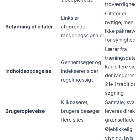
troværdighed
Citater er
Links er
nyttige, men
Betydning af citater
afgørende
ikke påkræve
rangeringssignaler
for synlighed
Lærer fra
træningsdata;
Gennemsøger og
kan citere sider
Indholdsopdagelse
indekserer sider
der rangerer
regelmæssigt
21+ i traditione
søgning
Klikbaseret;
Samtale; svar
Brugeroplevelse
brugere besøger
leveres direkte 
flere sites
grænsefladen
Øjeblikkelig
visning, hvis