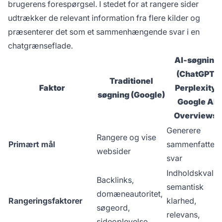
brugerens forespørgsel. I stedet for at rangere sider
udtrækker de relevant information fra flere kilder og
præsenterer det som et sammenhængende svar i en
chatgrænseflade.
AI-søgning
(ChatGPT,
Traditionel
Faktor
Perplexity,
søgning (Google)
Google AI
Overviews)
Generere
Rangere og vise
Primært mål
sammenfatted
websider
svar
Indholdskvalite
Backlinks,
semantisk
domæneautoritet,
Rangeringsfaktorer
klarhed,
søgeord,
relevans,
sideoplevelse