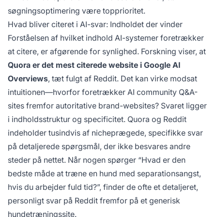
søgningsoptimering være topprioritet.
Hvad bliver citeret i AI-svar: Indholdet der vinder
Forståelsen af hvilket indhold AI-systemer foretrækker
at citere, er afgørende for synlighed. Forskning viser, at
Quora er det mest citerede website i Google AI
Overviews
, tæt fulgt af Reddit. Det kan virke modsat
intuitionen—hvorfor foretrækker AI community Q&A-
sites fremfor autoritative brand-websites? Svaret ligger
i indholdsstruktur og specificitet. Quora og Reddit
indeholder tusindvis af nicheprægede, specifikke svar
på detaljerede spørgsmål, der ikke besvares andre
steder på nettet. Når nogen spørger “Hvad er den
bedste måde at træne en hund med separationsangst,
hvis du arbejder fuld tid?”, finder de ofte et detaljeret,
personligt svar på Reddit fremfor på et generisk
hundetræningssite.