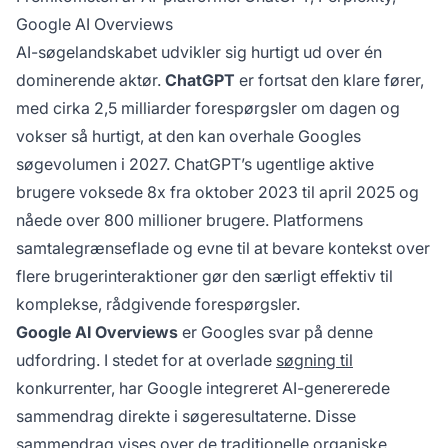
Google AI Overviews
AI-søgelandskabet udvikler sig hurtigt ud over én
dominerende aktør.
ChatGPT
er fortsat den klare fører,
med cirka 2,5 milliarder forespørgsler om dagen og
vokser så hurtigt, at den kan overhale Googles
søgevolumen i 2027. ChatGPT’s ugentlige aktive
brugere voksede 8x fra oktober 2023 til april 2025 og
nåede over 800 millioner brugere. Platformens
samtalegrænseflade og evne til at bevare kontekst over
flere brugerinteraktioner gør den særligt effektiv til
komplekse, rådgivende forespørgsler.
Google AI Overviews
er Googles svar på denne
udfordring. I stedet for at overlade
søgning til
konkurrenter, har Google integreret AI-genererede
sammendrag direkte i søgeresultaterne. Disse
sammendrag vises over de traditionelle organiske