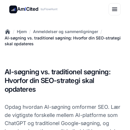
Am
I
Cited
by
FlowHunt
/
/
/
Hjem
Anmeldelser og sammenligninger
Home
AI-søgning vs. traditionel søgning: Hvorfor din SEO-strategi
skal opdateres
AI-søgning vs. traditionel søgning:
Hvorfor din SEO-strategi skal
opdateres
Opdag hvordan AI-søgning omformer SEO. Lær
de vigtigste forskelle mellem AI-platforme som
ChatGPT og traditionel Google-søgning, og