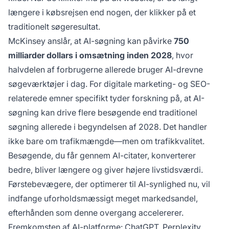
længere i købsrejsen end nogen, der klikker på et
traditionelt søgeresultat.
McKinsey anslår, at AI-søgning kan påvirke
750
milliarder dollars i omsætning inden 2028
, hvor
halvdelen af forbrugerne allerede bruger AI-drevne
søgeværktøjer i dag. For digitale marketing- og SEO-
relaterede emner specifikt tyder forskning på, at AI-
søgning kan drive flere besøgende end traditionel
søgning allerede i begyndelsen af 2028. Det handler
ikke bare om trafikmængde—men om trafikkvalitet.
Besøgende, du får gennem AI-citater, konverterer
bedre, bliver længere og giver højere livstidsværdi.
Førstebevægere, der optimerer til AI-synlighed nu, vil
indfange uforholdsmæssigt meget markedsandel,
efterhånden som denne overgang accelererer.
Fremkomsten af AI-platforme: ChatGPT, Perplexity,