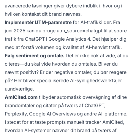
avancerede løsninger giver dybere indblik i, hvor og i
hvilken kontekst dit brand nævnes.
Implementér UTM-parametre
for AI-trafikkilder. Fra
juni 2025 kan du bruge utm_source=chatgpt til at spore
trafik fra ChatGPT i Google Analytics 4. Det hjælper dig
med at forstå volumen og kvalitet af AI-henvist trafik.
Følg sentiment og omtale.
Det er ikke nok at vide, at du
citeres—du skal vide hvordan du omtales. Bliver du
nævnt positivt? Er der negative omtaler, du bør reagere
på? Her bliver specialiserede AI-synlighedsværktøjer
uundværlige.
AmICited.com
tilbyder automatisk overvågning af dine
brandomtaler og citater på tværs af ChatGPT,
Perplexity, Google AI Overviews og andre AI-platforme.
I stedet for at teste prompts manuelt tracker AmICited,
hvordan AI-systemer nævner dit brand på tværs af