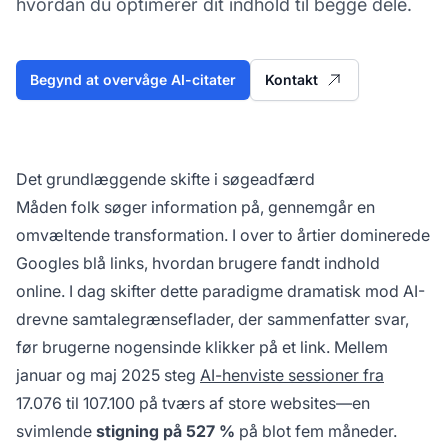
hvordan du optimerer dit indhold til begge dele.
Begynd at overvåge AI-citater
Kontakt
Det grundlæggende skifte i søgeadfærd
Måden folk søger information på, gennemgår en
omvæltende transformation. I over to årtier dominerede
Googles blå links, hvordan brugere fandt indhold
online. I dag skifter dette paradigme dramatisk mod AI-
drevne samtalegrænseflader, der sammenfatter svar,
før brugerne nogensinde klikker på et link. Mellem
januar og maj 2025 steg
AI-henviste sessioner fra
17.076 til 107.100 på tværs af store websites—en
svimlende
stigning på 527 %
på blot fem måneder.