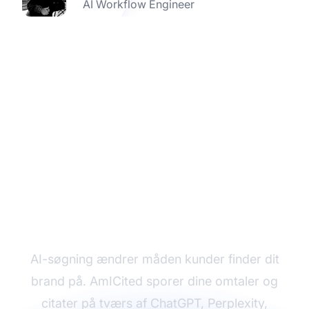
AI Workflow Engineer
Overvåg din AI-
synlighed før dine
konkurrenter gør det
AI-søgning ændrer måden kunder finder dit
brand på. AmICited sporer dine omtaler og
citater på tværs af ChatGPT, Perplexity,