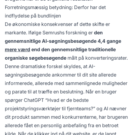
Forretningsmæssig betydning: Derfor har det
indflydelse på bundlinjen
De økonomiske konsekvenser af dette skifte er
markante. Ifølge Semrushs forskning er
den
gennemsnitlige AI-søgningsbesøgende 4,4 gange
mere værd
end den gennemsnitlige traditionelle
organiske søgebesøgende
målt på konverteringsrater.
Denne dramatiske forskel skyldes, at AI-
søgningsbesøgende ankommer til dit site allerede
informerede, allerede med sammenlignede muligheder
og parate til at træffe en beslutning. Når en bruger
spørger ChatGPT “Hvad er de bedste
projektstyringsværktøjer til fjernteams?” og AI nævner
dit produkt sammen med konkurrenterne, har brugeren
allerede fået en personlig anbefaling fra en betroet
kilde. Når de klikker ind på dit website, er de langt