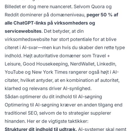
Billedet er dog mere nuanceret. Selvom Quora og
Reddit dominerer på domæneniveau,
peger 50 % af
alle ChatGPT-links på virksomheders og
servicewebsites
. Det betyder, at din
virksomhedswebsite har stort potentiale for at blive
citeret i AI-svar—men kun hvis du skaber den rette type
indhold. Højt autoritative domæner som Travel +
Leisure, Good Housekeeping, NerdWallet, LinkedIn,
YouTube og New York Times rangerer også højt i AI-
citater, hvilket antyder, at en kombination af autoritet,
klarhed og relevans driver AI-synlighed.
Sådan optimerer du dit indhold til AI-søgning
Optimering til AI-søgning kræver en anden tilgang end
traditionel SEO, selvom de to strategier supplerer
hinanden. Her er de vigtigste taktikker:
Strukturer dit indhold til udtræk.
AI-systemer skal nemt