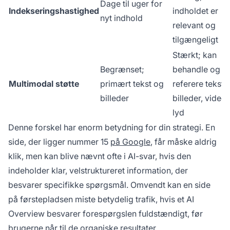
Dage til uger for
Indekseringshastighed
indholdet er
nyt indhold
relevant og
tilgængeligt
Stærkt; kan
Begrænset;
behandle og
Multimodal støtte
primært tekst og
referere tekst,
billeder
billeder, video,
lyd
Denne forskel har enorm betydning for din strategi. En
side, der ligger nummer 15
på Google
, får måske aldrig
klik, men kan blive nævnt ofte i AI-svar, hvis den
indeholder klar, velstruktureret information, der
besvarer specifikke spørgsmål. Omvendt kan en side
på førstepladsen miste betydelig trafik, hvis et AI
Overview besvarer forespørgslen fuldstændigt, før
brugerne når til de organiske resultater.