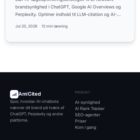
brandsynlighed i ChatGPT, Google AI Overviews og
Perplexity. Optimer indhold til LLM-citation og AI-
drevne søge...
Jul 20, 2026
12 min læsning
PRODUKT
Am
I
Cited
Spor, hvordan AI-chatbots
AI-synlighed
nævner dit brand på tværs af
AI Rank Tracker
ChatGPT, Perplexity og andre
SEO-agenter
platforme.
Priser
Kom i gang