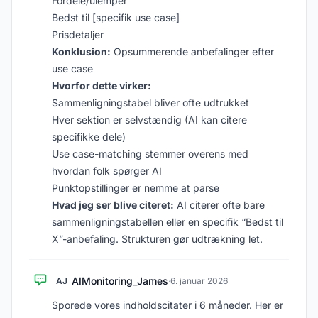
Fordele/ulemper
Bedst til [specifik use case]
Prisdetaljer
Konklusion:
Opsummerende anbefalinger efter
use case
Hvorfor dette virker:
Sammenligningstabel bliver ofte udtrukket
Hver sektion er selvstændig (AI kan citere
specifikke dele)
Use case-matching stemmer overens med
hvordan folk spørger AI
Punktopstillinger er nemme at parse
Hvad jeg ser blive citeret:
AI citerer ofte bare
sammenligningstabellen eller en specifik “Bedst til
X”-anbefaling. Strukturen gør udtrækning let.
AIMonitoring_James
AJ
·
6. januar 2026
Sporede vores indholdscitater i 6 måneder. Her er