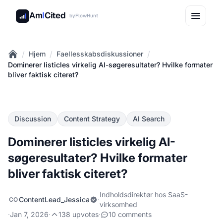
Am
I
Cited
by
FlowHunt
/
/
/
Hjem
Faellesskabsdiskussioner
Home
Dominerer listicles virkelig AI-søgeresultater? Hvilke formater
bliver faktisk citeret?
Discussion
Content Strategy
AI Search
Dominerer listicles virkelig AI-
søgeresultater? Hvilke formater
bliver faktisk citeret?
Indholdsdirektør hos SaaS-
ContentLead_Jessica
·
CO
virksomhed
·
Jan 7, 2026
·
138 upvotes
·
10 comments