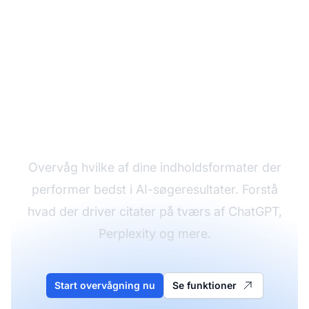
Spor hvilket indhold der
får AI-citater
Overvåg hvilke af dine indholdsformater der
performer bedst i AI-søgeresultater. Forstå
hvad der driver citater på tværs af ChatGPT,
Perplexity og mere.
Start overvågning nu
Se funktioner