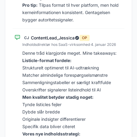
Pro tip:
Tilpas format til hver platform, men hold
kerneinformationen konsistent. Gentagelsen
bygger autoritetssignaler.
ContentLead_Jessica
CJ
OP
Indholdsdirektør hos SaaS-virksomhed
·
4. januar 2026
Denne tråd klargjorde meget. Mine takeaways:
Listicle-format fordele:
Strukturelt optimeret til AI-udtrækning
Matcher almindelige forespørgselsmønstre
Sammenligningstabeller er særligt kraftfulde
Overskrifter signalerer listeindhold til AI
Men kvalitet betyder stadig noget:
Tynde listicles fejler
Dybde slår bredde
Originale indsigter differentierer
Specifik data bliver citeret
Vores nye indholdsstrategi: