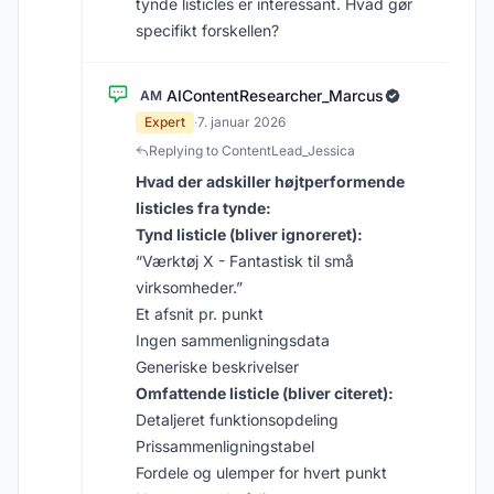
tynde listicles er interessant. Hvad gør
specifikt forskellen?
AIContentResearcher_Marcus
AM
Expert
·
7. januar 2026
Replying to ContentLead_Jessica
Hvad der adskiller højtperformende
listicles fra tynde:
Tynd listicle (bliver ignoreret):
“Værktøj X - Fantastisk til små
virksomheder.”
Et afsnit pr. punkt
Ingen sammenligningsdata
Generiske beskrivelser
Omfattende listicle (bliver citeret):
Detaljeret funktionsopdeling
Prissammenligningstabel
Fordele og ulemper for hvert punkt