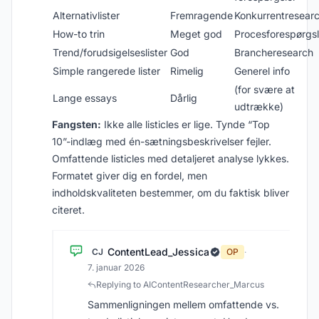
Alternativlister
Fremragende
Konkurrentresear
How-to trin
Meget god
Procesforespørgsl
Trend/forudsigelseslister
God
Brancheresearch
Simple rangerede lister
Rimelig
Generel info
(for svære at
Lange essays
Dårlig
udtrække)
Fangsten:
Ikke alle listicles er lige. Tynde “Top
10”-indlæg med én-sætningsbeskrivelser fejler.
Omfattende listicles med detaljeret analyse lykkes.
Formatet giver dig en fordel, men
indholdskvaliteten bestemmer, om du faktisk bliver
citeret.
ContentLead_Jessica
CJ
OP
·
7. januar 2026
Replying to AIContentResearcher_Marcus
Sammenligningen mellem omfattende vs.