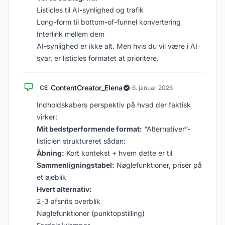
Listicles til AI-synlighed og trafik
Long-form til bottom-of-funnel konvertering
Interlink mellem dem
AI-synlighed er ikke alt. Men hvis du vil være i AI-
svar, er listicles formatet at prioritere.
ContentCreator_Elena
CE
·
6. januar 2026
Indholdskabers perspektiv på hvad der faktisk
virker:
Mit bedstperformende format:
“Alternativer”-
listiclen struktureret sådan:
Åbning:
Kort kontekst + hvem dette er til
Sammenligningstabel:
Nøglefunktioner, priser på
et øjeblik
Hvert alternativ:
2-3 afsnits overblik
Nøglefunktioner (punktopstilling)