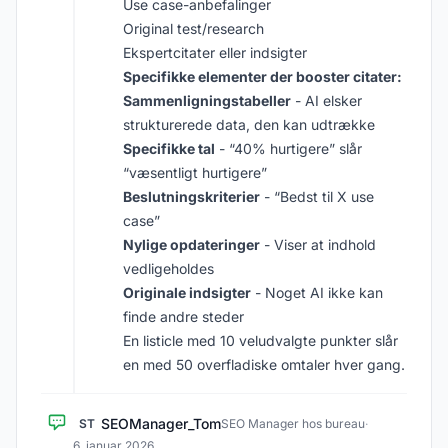
Use case-anbefalinger
Original test/research
Ekspertcitater eller indsigter
Specifikke elementer der booster citater:
Sammenligningstabeller
- AI elsker
strukturerede data, den kan udtrække
Specifikke tal
- “40% hurtigere” slår
“væsentligt hurtigere”
Beslutningskriterier
- “Bedst til X use
case”
Nylige opdateringer
- Viser at indhold
vedligeholdes
Originale indsigter
- Noget AI ikke kan
finde andre steder
En listicle med 10 veludvalgte punkter slår
en med 50 overfladiske omtaler hver gang.
SEOManager_Tom
ST
SEO Manager hos bureau
·
6. januar 2026