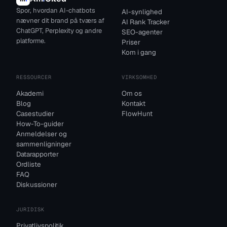
Spor, hvordan AI-chatbots
AI-synlighed
nævner dit brand på tværs af
AI Rank Tracker
ChatGPT, Perplexity og andre
SEO-agenter
platforme.
Priser
Kom i gang
RESSOURCER
VIRKSOMHED
Akademi
Om os
Blog
Kontakt
Casestudier
FlowHunt
How-To-guider
Anmeldelser og
sammenligninger
Datarapporter
Ordliste
FAQ
Diskussioner
JURIDISK
Privatlivspolitik