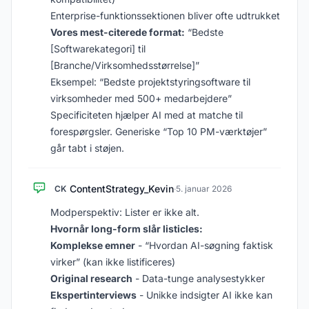
Enterprise-funktionssektionen bliver ofte udtrukket
Vores mest-citerede format:
“Bedste
[Softwarekategori] til
[Branche/Virksomhedsstørrelse]”
Eksempel: “Bedste projektstyringsoftware til
virksomheder med 500+ medarbejdere”
Specificiteten hjælper AI med at matche til
forespørgsler. Generiske “Top 10 PM-værktøjer”
går tabt i støjen.
ContentStrategy_Kevin
CK
·
5. januar 2026
Modperspektiv: Lister er ikke alt.
Hvornår long-form slår listicles:
Komplekse emner
- “Hvordan AI-søgning faktisk
virker” (kan ikke listificeres)
Original research
- Data-tunge analysestykker
Ekspertinterviews
- Unikke indsigter AI ikke kan