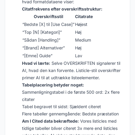
hvad formatdataene viser:
Citatfrekvens efter overskriftsstruktur:
Overskriftsstil
Citatrate
“Bedste [X] til [Use Case]”
Højest
“Top [N] [Kategori]”
Høj
“Sådan [Handling]”
Medium
“[Brand] Alternativer”
Høj
“[Emne] Guide”
Lav
Hvad vi lærte:
Selve OVERSKRIFTEN signalerer til
AI, hvad den kan forvente. Listicle-stil overskrifter
primer AI til at udtrække listeelementer.
Tabelplacering betyder noget:
Sammenligningstabel i de første 500 ord: 2x flere
citater
Tabel begravet til sidst: Sjældent citeret
Flere tabeller gennemgående: Bedste præstation
Am I Cited data bekræftede:
Vores listicles med
tidlige tabeller bliver citeret 3x mere end listicles