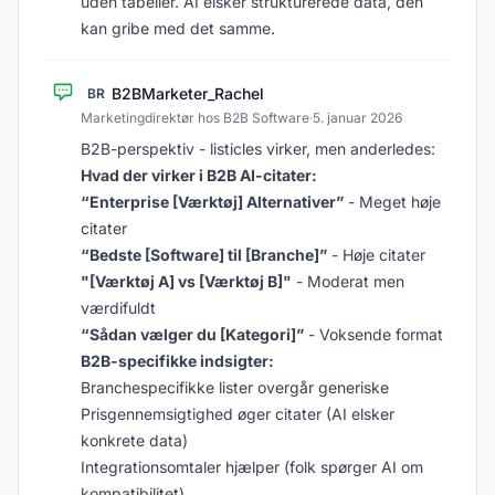
uden tabeller. AI elsker strukturerede data, den
kan gribe med det samme.
B2BMarketer_Rachel
BR
Marketingdirektør hos B2B Software
·
5. januar 2026
B2B-perspektiv - listicles virker, men anderledes:
Hvad der virker i B2B AI-citater:
“Enterprise [Værktøj] Alternativer”
- Meget høje
citater
“Bedste [Software] til [Branche]”
- Høje citater
"[Værktøj A] vs [Værktøj B]"
- Moderat men
værdifuldt
“Sådan vælger du [Kategori]”
- Voksende format
B2B-specifikke indsigter:
Branchespecifikke lister overgår generiske
Prisgennemsigtighed øger citater (AI elsker
konkrete data)
Integrationsomtaler hjælper (folk spørger AI om
kompatibilitet)