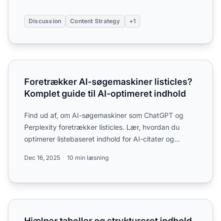
Discussion
Content Strategy
+1
Foretrækker AI-søgemaskiner listicles? Komplet guide til 
Foretrækker AI-søgemaskiner listicles?
Komplet guide til AI-optimeret indhold
Find ud af, om AI-søgemaskiner som ChatGPT og
Perplexity foretrækker listicles. Lær, hvordan du
optimerer listebaseret indhold for AI-citater og
synlighed.
Dec 16, 2025
10 min læsning
Hjælper tabeller og struktureret indhold faktisk med AI-cit
Hjælper tabeller og struktureret indhold