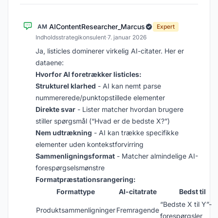
AIContentResearcher_Marcus
AM
Expert
Indholdsstrategikonsulent
·
7. januar 2026
Ja, listicles dominerer virkelig AI-citater. Her er
dataene:
Hvorfor AI foretrækker listicles:
Strukturel klarhed
- AI kan nemt parse
nummererede/punktopstillede elementer
Direkte svar
- Lister matcher hvordan brugere
stiller spørgsmål (“Hvad er de bedste X?”)
Nem udtrækning
- AI kan trække specifikke
elementer uden kontekstforvirring
Sammenligningsformat
- Matcher almindelige AI-
forespørgselsmønstre
Formatpræstationsrangering:
Formattype
AI-citatrate
Bedst til
“Bedste X til Y”-
Produktsammenligninger
Fremragende
forespørgsler