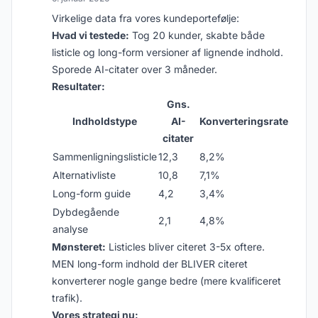
Virkelige data fra vores kundeportefølje:
Hvad vi testede:
Tog 20 kunder, skabte både
listicle og long-form versioner af lignende indhold.
Sporede AI-citater over 3 måneder.
Resultater:
Gns.
Indholdstype
AI-
Konverteringsrate
citater
Sammenligningslisticle
12,3
8,2%
Alternativliste
10,8
7,1%
Long-form guide
4,2
3,4%
Dybdegående
2,1
4,8%
analyse
Mønsteret:
Listicles bliver citeret 3-5x oftere.
MEN long-form indhold der BLIVER citeret
konverterer nogle gange bedre (mere kvalificeret
trafik).
Vores strategi nu: