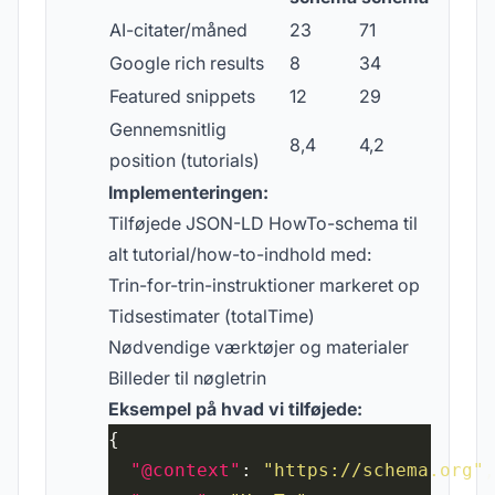
AI-citater/måned
23
71
Google rich results
8
34
Featured snippets
12
29
Gennemsnitlig
8,4
4,2
position (tutorials)
Implementeringen:
Tilføjede JSON-LD HowTo-schema til
alt tutorial/how-to-indhold med:
Trin-for-trin-instruktioner markeret op
Tidsestimater (totalTime)
Nødvendige værktøjer og materialer
Billeder til nøgletrin
Eksempel på hvad vi tilføjede:
"@context"
: 
"https://schema.org"