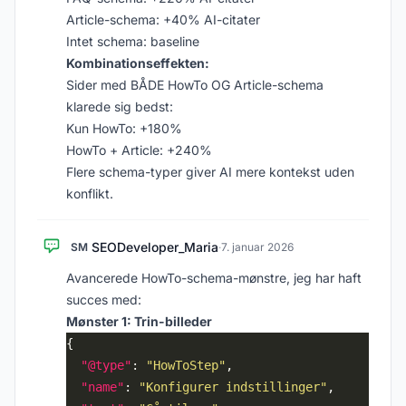
Article-schema: +40% AI-citater
Intet schema: baseline
Kombinationseffekten:
Sider med BÅDE HowTo OG Article-schema
klarede sig bedst:
Kun HowTo: +180%
HowTo + Article: +240%
Flere schema-typer giver AI mere kontekst uden
konflikt.
SEODeveloper_Maria
SM
·
7. januar 2026
Avancerede HowTo-schema-mønstre, jeg har haft
succes med:
Mønster 1: Trin-billeder
"@type"
: 
"HowToStep"
"name"
: 
"Konfigurer indstillinger"