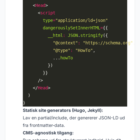
    <
Head
      <
script
type
=
"application/ld+json"
dangerouslySetInnerHTML
=
__html
:
JSON
.
stringify
"@context"
:
"https://schema.org"
"@type"
:
"HowTo"
            ...
howTo
    </
Head
Statisk site generators (Hugo, Jekyll):
Lav en partial/include, der genererer JSON-LD ud
fra frontmatter-data.
CMS-agnostisk tilgang: