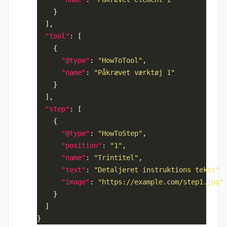
"tool"
"@type"
: 
"HowToTool"
"name"
: 
"Påkrævet værktøj 1"
"step"
"@type"
: 
"HowToStep"
"position"
: 
"1"
"name"
: 
"Trintitel"
"text"
: 
"Detaljeret instruktions tekst"
"image"
: 
"https://example.com/step1.jpg"