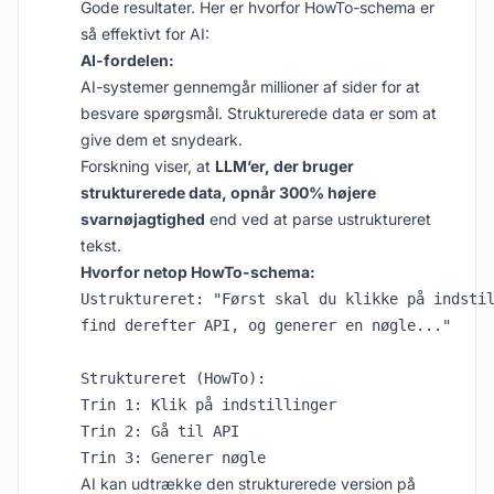
Gode resultater. Her er hvorfor HowTo-schema er
så effektivt for AI:
AI-fordelen:
AI-systemer gennemgår millioner af sider for at
besvare spørgsmål. Strukturerede data er som at
give dem et snydeark.
Forskning viser, at
LLM’er, der bruger
strukturerede data, opnår 300% højere
svarnøjagtighed
end ved at parse ustruktureret
tekst.
Hvorfor netop HowTo-schema:
Ustruktureret: "Først skal du klikke på indstil
find derefter API, og generer en nøgle..."

Struktureret (HowTo):

Trin 1: Klik på indstillinger

Trin 2: Gå til API

AI kan udtrække den strukturerede version på