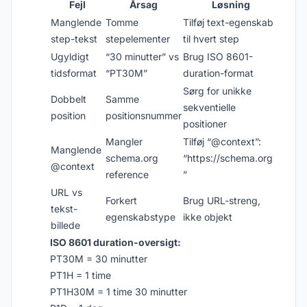
Fejl
Årsag
Løsning
Manglende
Tomme
Tilføj text-egenskab
step-tekst
stepelementer
til hvert step
Ugyldigt
“30 minutter” vs
Brug ISO 8601-
tidsformat
“PT30M”
duration-format
Sørg for unikke
Dobbelt
Samme
sekventielle
position
positionsnummer
positioner
Mangler
Tilføj “@context”:
Manglende
schema.org
“
https://schema.org
@context
reference
”
URL vs
Forkert
Brug URL-streng,
tekst-
egenskabstype
ikke objekt
billede
ISO 8601 duration-oversigt:
PT30M = 30 minutter
PT1H = 1 time
PT1H30M = 1 time 30 minutter