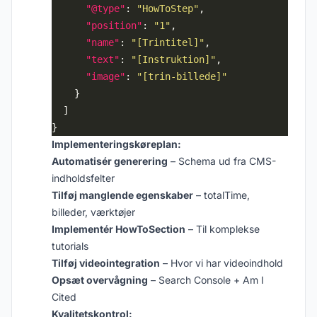
"@type"
: 
"HowToStep"
"position"
: 
"1"
"name"
: 
"[Trintitel]"
"text"
: 
"[Instruktion]"
"image"
: 
"[trin-billede]"
Implementeringskøreplan:
Automatisér generering
– Schema ud fra CMS-
indholdsfelter
Tilføj manglende egenskaber
– totalTime,
billeder, værktøjer
Implementér HowToSection
– Til komplekse
tutorials
Tilføj videointegration
– Hvor vi har videoindhold
Opsæt overvågning
– Search Console + Am I
Cited
Kvalitetskontrol: