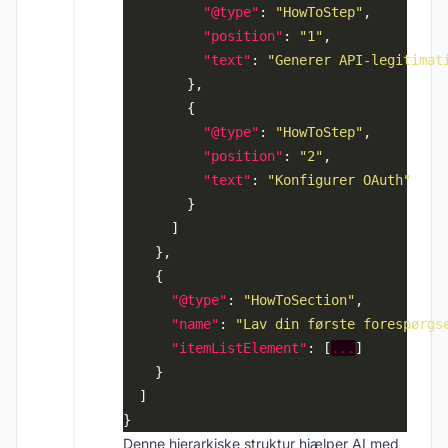
"@type"
: 
"HowToStep"
"position"
: 
"1"
"text"
: 
"Generer API-legitimat
"@type"
: 
"HowToStep"
"position"
: 
"2"
"text"
: 
"Konfigurer OAuth"
"@type"
: 
"HowToSection"
"name"
: 
"Lav din første forespørgs
"itemListElement"
: [
...
Denne hierarkiske struktur hjælper AI med