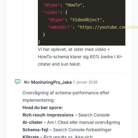
"@type"
: 
"HowTo"
"video"
"@type"
: 
"VideoObject"
"embedUrl"
: 
"https://youtube.com/emb
Vi har oplevet, at sider med video +
HowTo-schema klarer sig 60% bedre i AI-
citater end kun tekst.
MonitoringPro_Jake
MJ
·
7. januar 2026
Overvågning af schema-performance efter
implementering:
Hvad du bør spore:
Rich result-impressions
– Search Console
AI-citater
– Am I Cited eller manuel overvågning
Schema-fejl
– Search Console-forbedringer
Klikrate
– Rich results vs. ikke-rich