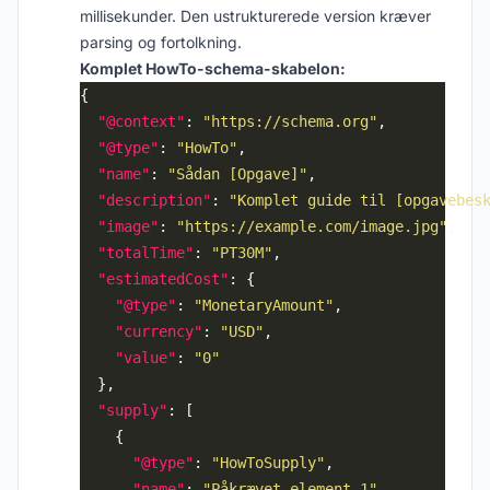
millisekunder. Den ustrukturerede version kræver
parsing og fortolkning.
Komplet HowTo-schema-skabelon:
"@context"
: 
"https://schema.org"
"@type"
: 
"HowTo"
"name"
: 
"Sådan [Opgave]"
"description"
: 
"Komplet guide til [opgavebes
"image"
: 
"https://example.com/image.jpg"
"totalTime"
: 
"PT30M"
"estimatedCost"
"@type"
: 
"MonetaryAmount"
"currency"
: 
"USD"
"value"
: 
"0"
"supply"
"@type"
: 
"HowToSupply"
"name"
: 
"Påkrævet element 1"