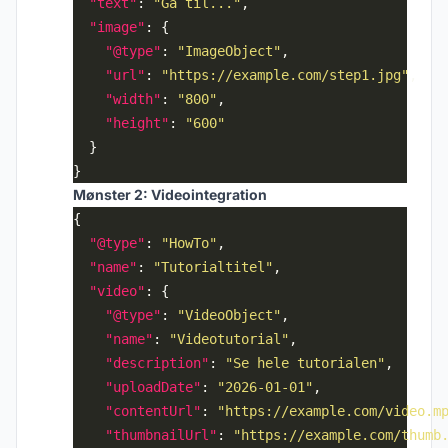
"text"
: 
"Gå til..."
"image"
"@type"
: 
"ImageObject"
"url"
: 
"https://example.com/step1.jpg"
"width"
: 
"800"
"height"
: 
"600"
Mønster 2: Videointegration
"@type"
: 
"HowTo"
"name"
: 
"Tutorialtitel"
"video"
"@type"
: 
"VideoObject"
"name"
: 
"Videotutorial"
"description"
: 
"Se hele tutorialen"
"uploadDate"
: 
"2026-01-01"
"contentUrl"
: 
"https://example.com/video.m
"thumbnailUrl"
: 
"https://example.com/thumb