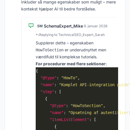
Inkluder så mange egenskaber som muligt – mere
kontekst hjælper AI til bedre forståelse.
SchemaExpert_Mike
SM
·
9. januar 2026
Replying to TechnicalSEO_Expert_Sarah
Supplerer dette – egenskaben
er underudnyttet men
HowToSection
værdifuld til komplekse tutorials.
For procedurer med flere sektioner:
"@type"
: 
"HowTo"
"name"
: 
"Komplet API-integration guide
"step"
"@type"
: 
"HowToSection"
"name"
: 
"Opsætning af autentificer
"itemListElement"