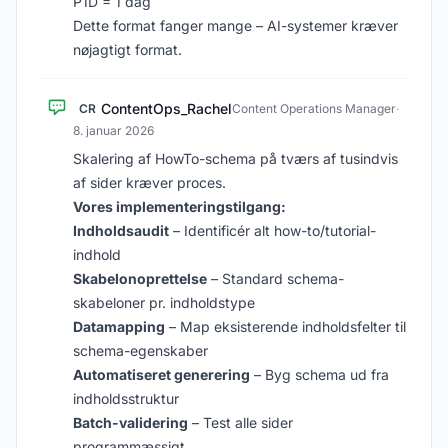
P1D = 1 dag
Dette format fanger mange – AI-systemer kræver
nøjagtigt format.
ContentOps_Rachel
CR
Content Operations Manager
·
8. januar 2026
Skalering af HowTo-schema på tværs af tusindvis
af sider kræver proces.
Vores implementeringstilgang:
Indholdsaudit
– Identificér alt how-to/tutorial-
indhold
Skabelonoprettelse
– Standard schema-
skabeloner pr. indholdstype
Datamapping
– Map eksisterende indholdsfelter til
schema-egenskaber
Automatiseret generering
– Byg schema ud fra
indholdsstruktur
Batch-validering
– Test alle sider
programmæssigt