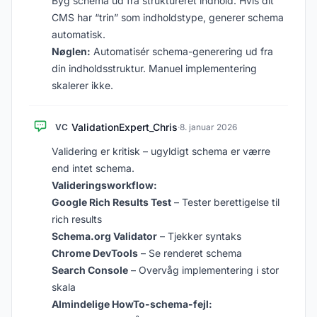
Byg schema ud fra struktureret indhold. Hvis dit
CMS har “trin” som indholdstype, generer schema
automatisk.
Nøglen:
Automatisér schema-generering ud fra
din indholdsstruktur. Manuel implementering
skalerer ikke.
ValidationExpert_Chris
VC
·
8. januar 2026
Validering er kritisk – ugyldigt schema er værre
end intet schema.
Valideringsworkflow:
Google Rich Results Test
– Tester berettigelse til
rich results
Schema.org Validator
– Tjekker syntaks
Chrome DevTools
– Se renderet schema
Search Console
– Overvåg implementering i stor
skala
Almindelige HowTo-schema-fejl: