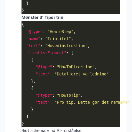
Mønster 3: Tips i trin
"@type"
: 
"HowToStep"
"name"
: 
"Trintitel"
"text"
: 
"Hovedinstruktion"
"itemListElement"
"@type"
: 
"HowToDirection"
"text"
: 
"Detaljeret vejledning"
"@type"
: 
"HowToTip"
"text"
: 
"Pro tip: Dette gør det nemmere"
Rigt schema = rig AI-forståelse.