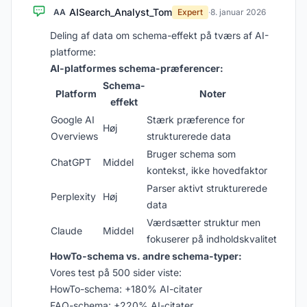
AISearch_Analyst_Tom
AA
Expert
·
8. januar 2026
Deling af data om schema-effekt på tværs af AI-
platforme:
AI-platformes schema-præferencer:
Schema-
Platform
Noter
effekt
Google AI
Stærk præference for
Høj
Overviews
strukturerede data
Bruger schema som
ChatGPT
Middel
kontekst, ikke hovedfaktor
Parser aktivt strukturerede
Perplexity
Høj
data
Værdsætter struktur men
Claude
Middel
fokuserer på indholdskvalitet
HowTo-schema vs. andre schema-typer:
Vores test på 500 sider viste:
HowTo-schema: +180% AI-citater
FAQ-schema: +220% AI-citater