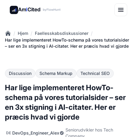
Am
I
Cited
by
FlowHunt
/
/
/
Hjem
Faellesskabsdiskussioner
Home
Har lige implementeret HowTo-schema på vores tutorialsider
– ser en 3x stigning i AI-citater. Her er præcis hvad vi gjorde
Discussion
Schema Markup
Technical SEO
Har lige implementeret HowTo-
schema på vores tutorialsider – ser
en 3x stigning i AI-citater. Her er
præcis hvad vi gjorde
Seniorudvikler hos Tech
DevOps_Engineer_Alex
·
DE
Company