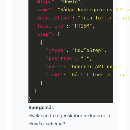
"@type"
: 
"HowTo"
"name"
: 
"Sådan konfigureres API-a
"description"
: 
"Trin-for-trin-gui
"totalTime"
: 
"PT15M"
"step"
"@type"
: 
"HowToStep"
"position"
: 
"1"
"name"
: 
"Generer API-nøgle"
"text"
: 
"Gå til Indstillinger
Spørgsmål:
Hvilke andre egenskaber inkluderer I i
HowTo-schema?