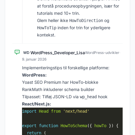
at forstå procedureopbygningen, især for
tutorials med 10+ trin.
Glem heller ikke
og
HowToDirection
inden for trin for yderligere
HowToTip
kontekst.
WordPress_Developer_Lisa
WD
WordPress-udvikler
·
9. januar 2026
Implementeringstips til forskellige platforme:
WordPress:
Yoast SEO Premium har HowTo-blokke
RankMath inkluderer schema builder
Tilpasset: Tilføj JSON-LD via
hook
wp_head
React/Next.js:
import
Head
from
'next/head'
export
function
HowToSchema
({ 
howTo
return