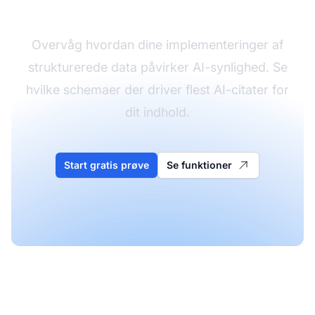
på AI-citater
Overvåg hvordan dine implementeringer af
strukturerede data påvirker AI-synlighed. Se
hvilke schemaer der driver flest AI-citater for
dit indhold.
Start gratis prøve
Se funktioner