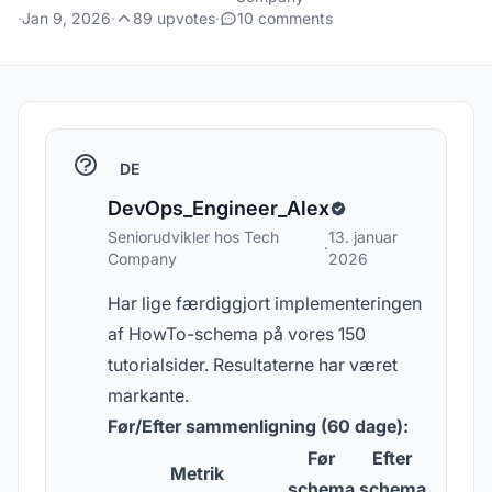
·
Jan 9, 2026
·
89 upvotes
·
10 comments
DE
DevOps_Engineer_Alex
Seniorudvikler hos Tech
13. januar
·
Company
2026
Har lige færdiggjort implementeringen
af HowTo-schema på vores 150
tutorialsider. Resultaterne har været
markante.
Før/Efter sammenligning (60 dage):
Før
Efter
Metrik
schema
schema