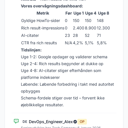
Vores overvågningsdashboard:
Metrik
Før
Uge 1
Uge 4
Uge 8
Gyldige HowTo-sider
0
150
150
148
Rich result-impressions
0
2.400
8.900
12.300
AI-citater
23
28
52
71
CTR fra rich results
N/A
4,2%
5,1%
5,8%
Tidslinjen:
Uge 1-2: Google opdager og validerer schema
Uge 2-4: Rich results begynder at dukke op
Uge 4-8: AI-citater stiger efterhånden som
platforme indekserer
Løbende: Løbende forbedring i takt med autoritet
opbygges
Schema-fordele stiger over tid – forvent ikke
øjeblikkelige resultater.
DevOps_Engineer_Alex
DE
OP
Seniorudvikler hos Tech Company
·
6. januar 2026