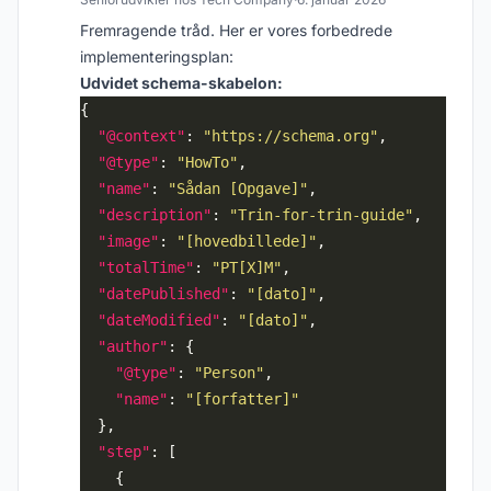
Fremragende tråd. Her er vores forbedrede
implementeringsplan:
Udvidet schema-skabelon:
"@context"
: 
"https://schema.org"
"@type"
: 
"HowTo"
"name"
: 
"Sådan [Opgave]"
"description"
: 
"Trin-for-trin-guide"
"image"
: 
"[hovedbillede]"
"totalTime"
: 
"PT[X]M"
"datePublished"
: 
"[dato]"
"dateModified"
: 
"[dato]"
"author"
"@type"
: 
"Person"
"name"
: 
"[forfatter]"
"step"