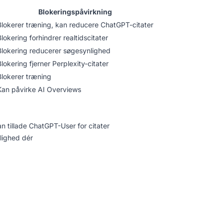
Blokeringspåvirkning
Blokerer træning, kan reducere ChatGPT-citater
Blokering forhindrer realtidscitater
Blokering reducerer søgesynlighed
Blokering fjerner Perplexity-citater
Blokerer træning
Kan påvirke AI Overviews
n tillade ChatGPT-User for citater
nlighed dér