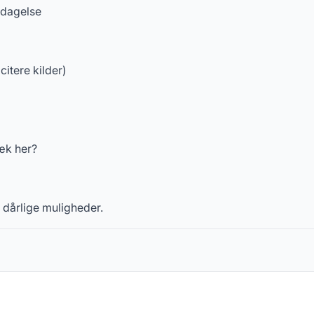
opdagelse
 citere kilder)
ræk her?
 dårlige muligheder.