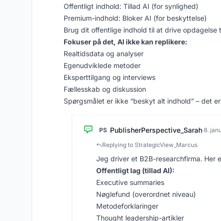
Offentligt indhold: Tillad AI (for synlighed)
Premium-indhold: Bloker AI (for beskyttelse)
Brug dit offentlige indhold til at drive opdagelse 
Fokuser på det, AI ikke kan replikere:
Realtidsdata og analyser
Egenudviklede metoder
Eksperttilgang og interviews
Fællesskab og diskussion
Spørgsmålet er ikke “beskyt alt indhold” – det er
PublisherPerspective_Sarah
PS
·
8. jan
Replying to StrategicView_Marcus
Jeg driver et B2B-researchfirma. Her e
Offentligt lag (tillad AI):
Executive summaries
Nøglefund (overordnet niveau)
Metodeforklaringer
Thought leadership-artikler