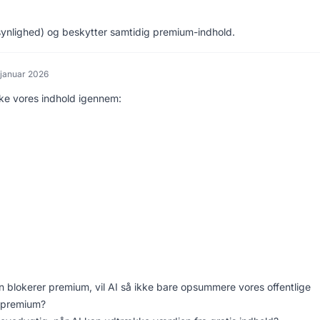
r synlighed) og beskytter samtidig premium-indhold.
 januar 2026
nke vores indhold igennem:
men blokerer premium, vil AI så ikke bare opsummere vores offentlige
r premium?