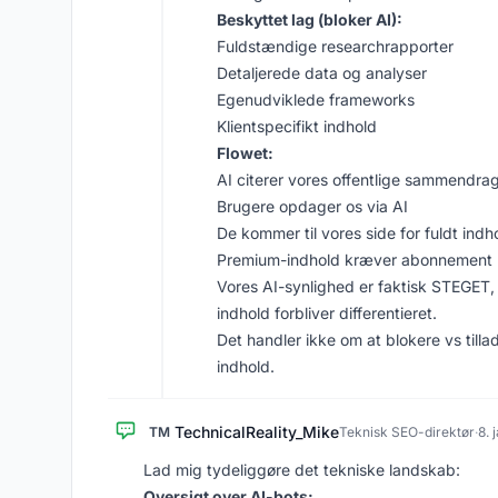
Beskyttet lag (bloker AI):
Fuldstændige researchrapporter
Detaljerede data og analyser
Egenudviklede frameworks
Klientspecifikt indhold
Flowet:
AI citerer vores offentlige sammendra
Brugere opdager os via AI
De kommer til vores side for fuldt indh
Premium-indhold kræver abonnement
Vores AI-synlighed er faktisk STEGET, f
indhold forbliver differentieret.
Det handler ikke om at blokere vs till
indhold.
TechnicalReality_Mike
TM
Teknisk SEO-direktør
·
8. 
Lad mig tydeliggøre det tekniske landskab:
Oversigt over AI-bots: