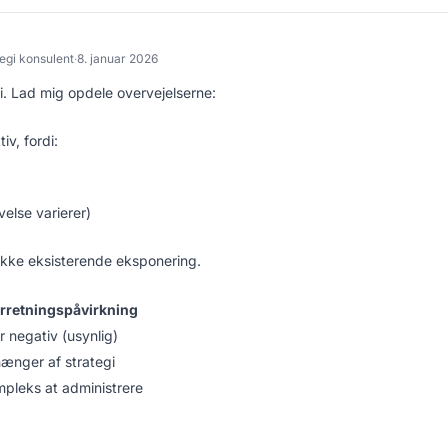
tegi konsulent
·
8. januar 2026
gi. Lad mig opdele overvejelserne:
iv, fordi:
else varierer)
ikke eksisterende eksponering.
rretningspåvirkning
r negativ (usynlig)
ænger af strategi
pleks at administrere