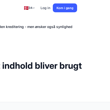
Log in
Kom i gang
DA
uden kreditering - men ønsker også synlighed
 indhold bliver brugt