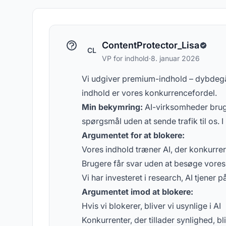
koncepter om AI-synlighed
spø
ContentProtector_Lisa
CL
VP for indhold
·
8. januar 2026
Vi udgiver premium-indhold – dybdegå
indhold er vores konkurrencefordel.
Min bekymring:
AI-virksomheder bruger
spørgsmål uden at sende trafik til os. 
Argumentet for at blokere:
Vores indhold træner AI, der konkurre
Brugere får svar uden at besøge vores
Vi har investeret i research, AI tjener p
Argumentet imod at blokere:
Hvis vi blokerer, bliver vi usynlige i AI
Konkurrenter, der tillader synlighed, bli