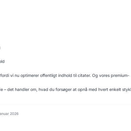
g
old
ordi vi nu optimerer offentligt indhold til citater. Og vores premium-
ade – det handler om, hvad du forsøger at opnå med hvert enkelt sty
januar 2026