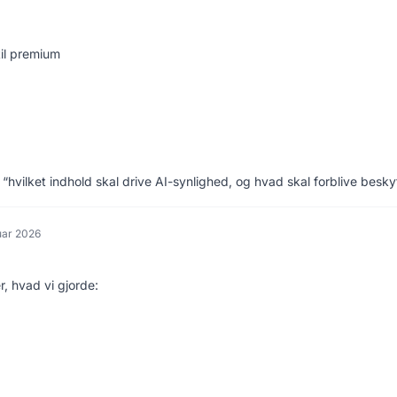
til premium
 “hvilket indhold skal drive AI-synlighed, og hvad skal forblive beskyt
uar 2026
r, hvad vi gjorde: