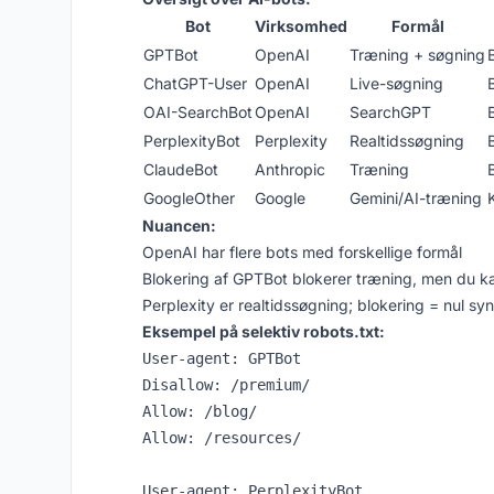
Bot
Virksomhed
Formål
GPTBot
OpenAI
Træning + søgning
ChatGPT-User
OpenAI
Live-søgning
OAI-SearchBot
OpenAI
SearchGPT
PerplexityBot
Perplexity
Realtidssøgning
ClaudeBot
Anthropic
Træning
GoogleOther
Google
Gemini/AI-træning
Nuancen:
OpenAI har flere bots med forskellige formål
Blokering af GPTBot blokerer træning, men du ka
Perplexity er realtidssøgning; blokering = nul sy
Eksempel på selektiv robots.txt:
User-agent: GPTBot

Disallow: /premium/

Allow: /blog/

Allow: /resources/

User-agent: PerplexityBot
