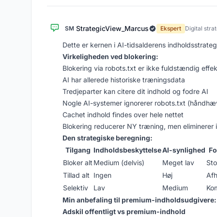
StrategicView_Marcus
SM
Ekspert
Digital stra
Dette er kernen i AI-tidsalderens indholdsstrate
Virkeligheden ved blokering:
Blokering via robots.txt er ikke fuldstændig effekt
AI har allerede historiske træningsdata
Tredjeparter kan citere dit indhold og fodre AI
Nogle AI-systemer ignorerer robots.txt (håndhæv
Cachet indhold findes over hele nettet
Blokering reducerer NY træning, men eliminerer 
Den strategiske beregning:
Tilgang
Indholdsbeskyttelse
AI-synlighed
Fo
Bloker alt
Medium (delvis)
Meget lav
Sto
Tillad alt
Ingen
Høj
Afh
Selektiv
Lav
Medium
Kom
Min anbefaling til premium-indholdsudgivere:
Adskil offentligt vs premium-indhold