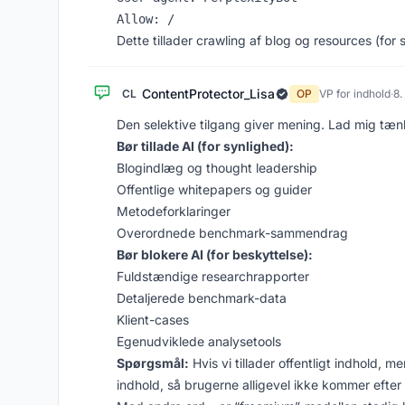
Dette tillader crawling af blog og resources (fo
ContentProtector_Lisa
CL
OP
VP for indhold
·
8.
Den selektive tilgang giver mening. Lad mig tæ
Bør tillade AI (for synlighed):
Blogindlæg og thought leadership
Offentlige whitepapers og guider
Metodeforklaringer
Overordnede benchmark-sammendrag
Bør blokere AI (for beskyttelse):
Fuldstændige researchrapporter
Detaljerede benchmark-data
Klient-cases
Egenudviklede analysetools
Spørgsmål:
Hvis vi tillader offentligt indhold, 
indhold, så brugerne alligevel ikke kommer efte