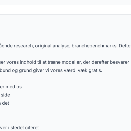
rgsmål
ende research, original analyse, branchebenchmarks. Dette
 vores indhold til at træne modeller, der derefter besvarer
I bund og grund giver vi vores værdi væk gratis.
rer med os
 side
å det
ver i stedet citeret