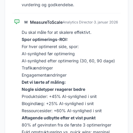
vurdering og godkendelse.
MeasureToScale
M
Analytics Director
·
3. januar 2026
Du skal måle for at skalere effektivt.
Spor optimerings-ROI:
For hver optimeret side, spor:
AI-synlighed før optimering
AI-synlighed efter optimering (30, 60, 90 dage)
Trafikændringer
Engagementændringer
Det vi lærte af måling:
Nogle sidetyper reagerer bedre
Produktsider: +45% AI-synlighed i snit
Blogindlæg: +25% AI-synlighed i snit
Ressourcesider: +60% AI-synlighed i snit
Aftagende udbytte efter et vist punkt
80% af gevinsten fra de første 3 optimeringer
Fuld omstrukturering vs. quick wins: marginal