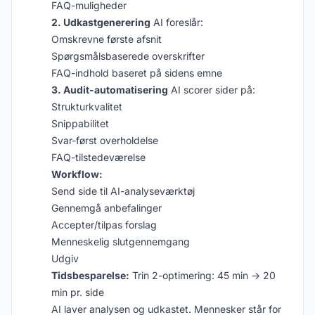
FAQ-muligheder
2. Udkastgenerering
AI foreslår:
Omskrevne første afsnit
Spørgsmålsbaserede overskrifter
FAQ-indhold baseret på sidens emne
3. Audit-automatisering
AI scorer sider på:
Strukturkvalitet
Snippabilitet
Svar-først overholdelse
FAQ-tilstedeværelse
Workflow:
Send side til AI-analyseværktøj
Gennemgå anbefalinger
Accepter/tilpas forslag
Menneskelig slutgennemgang
Udgiv
Tidsbesparelse:
Trin 2-optimering: 45 min → 20
min pr. side
AI laver analysen og udkastet. Mennesker står for