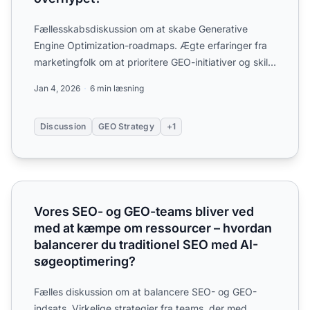
Fællesskabsdiskussion om at skabe Generative
Engine Optimization-roadmaps. Ægte erfaringer fra
marketingfolk om at prioritere GEO-initiativer og skille
signal f...
Jan 4, 2026
6 min læsning
Discussion
GEO Strategy
+1
Vores SEO- og GEO-teams bliver ved med at kæmpe om re
Vores SEO- og GEO-teams bliver ved
med at kæmpe om ressourcer – hvordan
balancerer du traditionel SEO med AI-
søgeoptimering?
Fælles diskussion om at balancere SEO- og GEO-
indsats. Virkelige strategier fra teams, der med