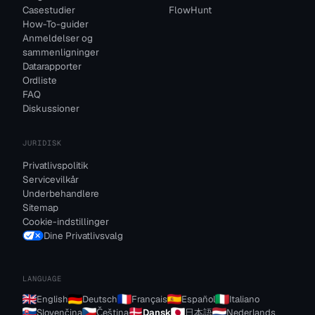
Casestudier
FlowHunt
How-To-guider
Anmeldelser og
sammenligninger
Datarapporter
Ordliste
FAQ
Diskussioner
JURIDISK
Privatlivspolitik
Servicevilkår
Underbehandlere
Sitemap
Cookie-indstillinger
Dine Privatlivsvalg
LANGUAGE
English
Deutsch
Français
Español
Italiano
Slovenčina
Čeština
Dansk
日本語
Nederlands