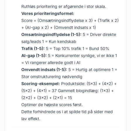
Ruthløs prioritering er afgørende i stor skala.
Vores prioriteringsformel:
Score = (Omsætningsindflydelse x 3) + (Trafik x 2)
+ (AI-gap x 2) + (Omvendt indsats x 1)
Omsætningsindflydelse (1-5):
5 = Driver direkte
salg/leads 1 = Kun kendskab
Trafik (1-5):
5 = Top 10% trafik 1 = Bund 50%
AI-gap (1-5):
5 = Konkurrenter synlige, vi er ikke 1
= Vi rangerer allerede godt i AI
Omvendt indsats (1-5):
5 = Hurtig at optimere 1 =
Stor omstrukturering nødvendig
Scoring-eksempel:
Produktside: (5x3) + (4x2) +
(5x2) + (4x1) = 37 Gammelt blogindlæg: (1x3) +
(2x2) + (3x2) + (2x1) = 15
Optimer de højeste scores først.
Dette forhindrede os i at spilde tid på sider med
lav effekt.