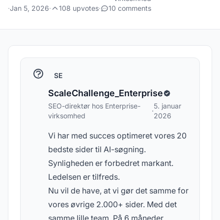
·
Jan 5, 2026
·
108 upvotes
·
10 comments
SE
ScaleChallenge_Enterprise
SEO-direktør hos Enterprise-
5. januar
·
virksomhed
2026
Vi har med succes optimeret vores 20
bedste sider til AI-søgning.
Synligheden er forbedret markant.
Ledelsen er tilfreds.
Nu vil de have, at vi gør det samme for
vores øvrige 2.000+ sider. Med det
samme lille team. På 6 måneder.