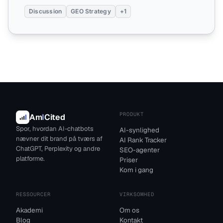
Discussion
GEO Strategy
+1
PRODUKT
Am
I
Cited
Spor, hvordan AI-chatbots
AI-synlighed
nævner dit brand på tværs af
AI Rank Tracker
ChatGPT, Perplexity og andre
SEO-agenter
platforme.
Priser
Kom i gang
RESSOURCER
VIRKSOMHED
Akademi
Om os
Blog
Kontakt