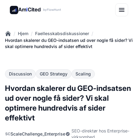
Am
I
Cited
by
FlowHunt
/
/
/
Hjem
Faellesskabsdiskussioner
Home
Hvordan skalerer du GEO-indsatsen ud over nogle få sider? Vi
skal optimere hundredvis af sider effektivt
Discussion
GEO Strategy
Scaling
Hvordan skalerer du GEO-indsatsen
ud over nogle få sider? Vi skal
optimere hundredvis af sider
effektivt
SEO-direktør hos Enterprise-
ScaleChallenge_Enterprise
·
SC
virksomhed