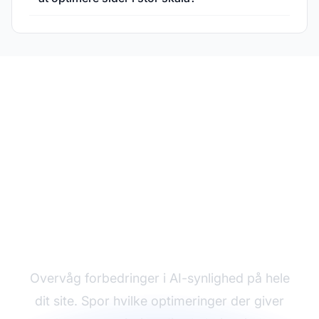
Spor GEO-effekt i stor
skala
Overvåg forbedringer i AI-synlighed på hele
dit site. Spor hvilke optimeringer der giver