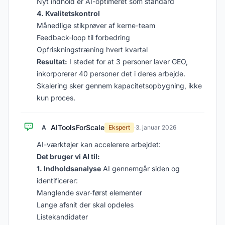
Nyt indhold er AI-optimeret som standard
4. Kvalitetskontrol
Månedlige stikprøver af kerne-team
Feedback-loop til forbedring
Opfriskningstræning hvert kvartal
Resultat:
I stedet for at 3 personer laver GEO,
inkorporerer 40 personer det i deres arbejde.
Skalering sker gennem kapacitetsopbygning, ikke
kun proces.
AIToolsForScale
A
Ekspert
·
3. januar 2026
AI-værktøjer kan accelerere arbejdet:
Det bruger vi AI til:
1. Indholdsanalyse
AI gennemgår siden og
identificerer:
Manglende svar-først elementer
Lange afsnit der skal opdeles
Listekandidater