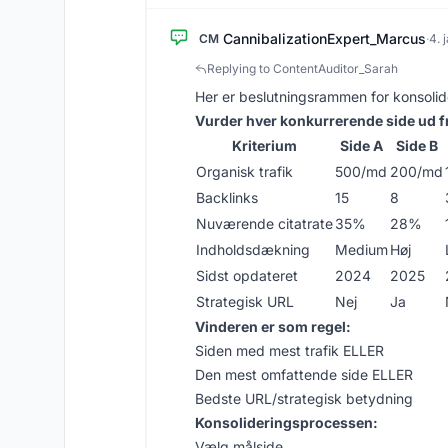
CannibalizationExpert_Marcus
CM
·
4. 
Replying to ContentAuditor_Sarah
Her er beslutningsrammen for konsolid
Vurder hver konkurrerende side ud f
Kriterium
Side A
Side B
Organisk trafik
500/md
200/md
Backlinks
15
8
Nuværende citatrate
35%
28%
Indholdsdækning
Medium
Høj
Sidst opdateret
2024
2025
Strategisk URL
Nej
Ja
Vinderen er som regel:
Siden med mest trafik ELLER
Den mest omfattende side ELLER
Bedste URL/strategisk betydning
Konsolideringsprocessen:
Vælg målside