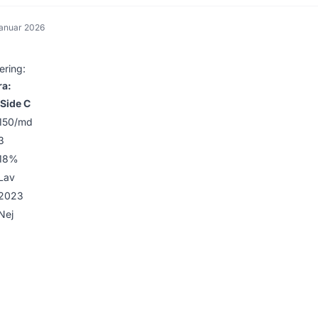
januar 2026
ering:
ra:
Side C
150/md
3
18%
Lav
2023
Nej