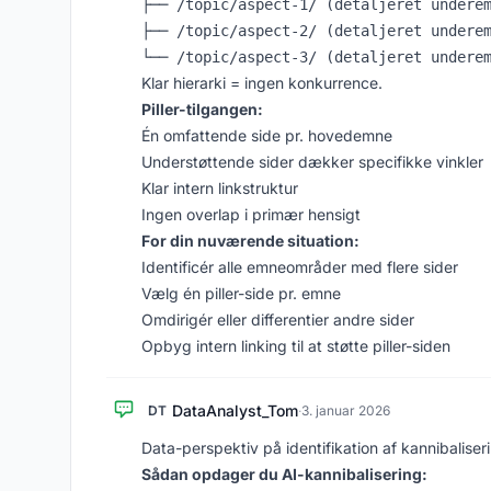
├── /topic/aspect-1/ (detaljeret underem
├── /topic/aspect-2/ (detaljeret underem
Klar hierarki = ingen konkurrence.
Piller-tilgangen:
Én omfattende side pr. hovedemne
Understøttende sider dækker specifikke vinkler
Klar intern linkstruktur
Ingen overlap i primær hensigt
For din nuværende situation:
Identificér alle emneområder med flere sider
Vælg én piller-side pr. emne
Omdirigér eller differentier andre sider
Opbyg intern linking til at støtte piller-siden
DataAnalyst_Tom
DT
·
3. januar 2026
Data-perspektiv på identifikation af kannibaliser
Sådan opdager du AI-kannibalisering: