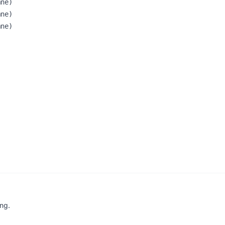
ne)

ne)

ing.