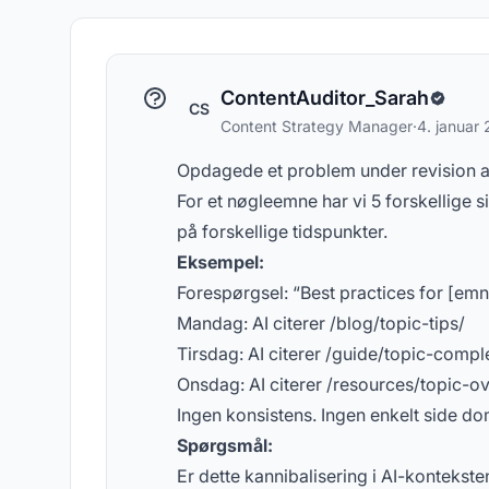
koncepter om AI-synlighed
spø
ContentAuditor_Sarah
CS
Content Strategy Manager
·
4. januar
Opdagede et problem under revision a
For et nøgleemne har vi 5 forskellige sid
på forskellige tidspunkter.
Eksempel:
Forespørgsel: “Best practices for [emn
Mandag: AI citerer /blog/topic-tips/
Tirsdag: AI citerer /guide/topic-compl
Onsdag: AI citerer /resources/topic-o
Ingen konsistens. Ingen enkelt side do
Spørgsmål:
Er dette kannibalisering i AI-kontekste