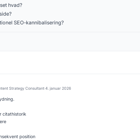
nset hvad?
 side?
tionel SEO-kannibalisering?
tent Strategy Consultant
·
4. januar 2026
tydning.
citathistorik
ere
nsekvent position