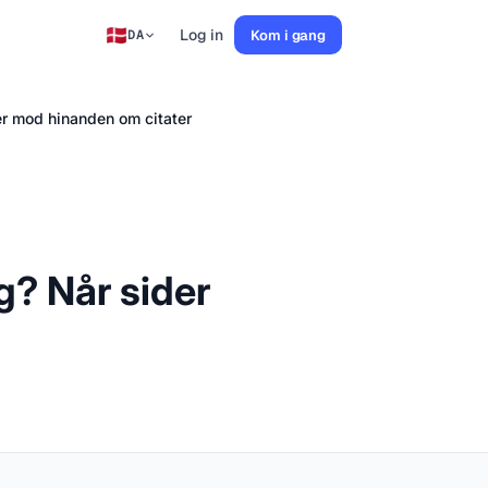
Log in
Kom i gang
DA
er mod hinanden om citater
g? Når sider