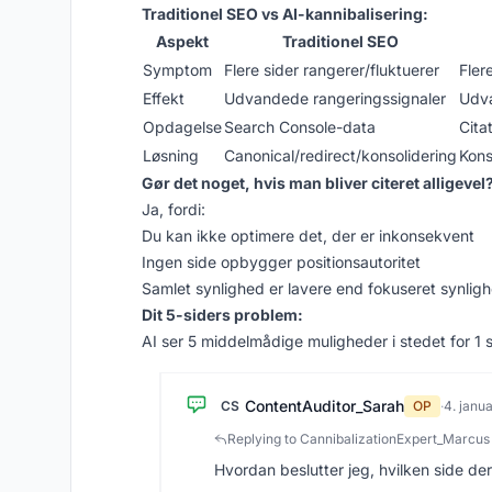
Traditionel SEO vs AI-kannibalisering:
Aspekt
Traditionel SEO
Symptom
Flere sider rangerer/fluktuerer
Fler
Effekt
Udvandede rangeringssignaler
Udva
Opdagelse
Search Console-data
Cita
Løsning
Canonical/redirect/konsolidering
Kons
Gør det noget, hvis man bliver citeret alligevel
Ja, fordi:
Du kan ikke optimere det, der er inkonsekvent
Ingen side opbygger positionsautoritet
Samlet synlighed er lavere end fokuseret synlig
Dit 5-siders problem:
AI ser 5 middelmådige muligheder i stedet for 1 
ContentAuditor_Sarah
CS
OP
·
4. janu
Replying to CannibalizationExpert_Marcus
Hvordan beslutter jeg, hvilken side de