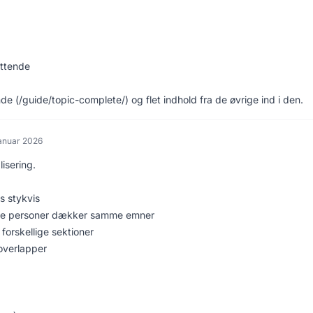
attende
 (/guide/topic-complete/) og flet indhold fra de øvrige ind i den.
januar 2026
isering.
es stykvis
ige personer dækker samme emner
orskellige sektioner
overlapper