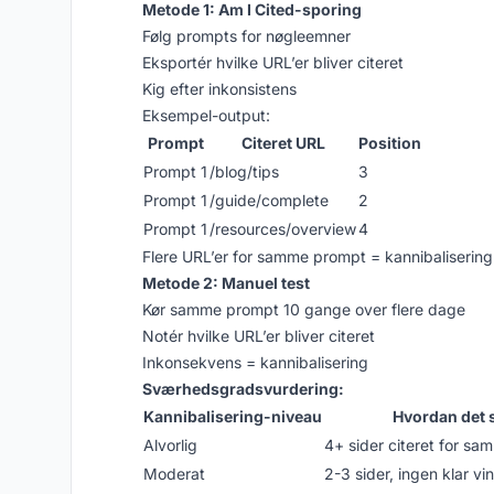
Metode 1: Am I Cited-sporing
Følg prompts for nøgleemner
Eksportér hvilke URL’er bliver citeret
Kig efter inkonsistens
Eksempel-output:
Prompt
Citeret URL
Position
Prompt 1
/blog/tips
3
Prompt 1
/guide/complete
2
Prompt 1
/resources/overview
4
Flere URL’er for samme prompt = kannibalisering
Metode 2: Manuel test
Kør samme prompt 10 gange over flere dage
Notér hvilke URL’er bliver citeret
Inkonsekvens = kannibalisering
Sværhedsgradsvurdering:
Kannibalisering-niveau
Hvordan det 
Alvorlig
4+ sider citeret for s
Moderat
2-3 sider, ingen klar vi