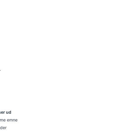
.
ser ud
amme emne
nder