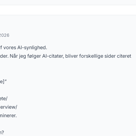
rgsmål
 2026
f vores AI-synlighed.
er. Når jeg følger AI-citater, bliver forskellige sider citeret
e]”
ete/
verview/
minerer.
n?