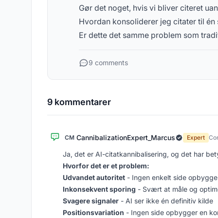
Gør det noget, hvis vi bliver citeret ua
Hvordan konsoliderer jeg citater til én
Er dette det samme problem som tradi
9 comments
9 kommentarer
CannibalizationExpert_Marcus
CM
Expert
Con
Ja, det er AI-citatkannibalisering, og det har be
Hvorfor det er et problem:
Udvandet autoritet
- Ingen enkelt side opbygger 
Inkonsekvent sporing
- Svært at måle og optim
Svagere signaler
- AI ser ikke én definitiv kilde
Positionsvariation
- Ingen side opbygger en ko