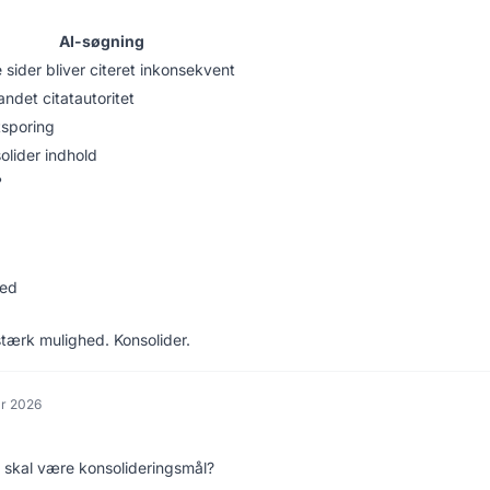
AI-søgning
e sider bliver citeret inkonsekvent
ndet citatautoritet
tsporing
olider indhold
?
hed
stærk mulighed. Konsolider.
ar 2026
r skal være konsolideringsmål?