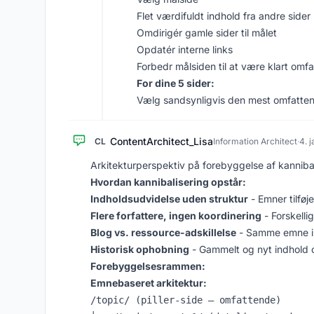
Flet værdifuldt indhold fra andre sider
Omdirigér gamle sider til målet
Opdatér interne links
Forbedr målsiden til at være klart omf
For dine 5 sider:
Vælg sandsynligvis den mest omfattende
ContentArchitect_Lisa
CL
Information Architect
·
4. 
Arkitekturperspektiv på forebyggelse af kannibal
Hvordan kannibalisering opstår:
Indholdsudvidelse uden struktur
- Emner tilføj
Flere forfattere, ingen koordinering
- Forskell
Blog vs. ressource-adskillelse
- Samme emne i f
Historisk ophobning
- Gammelt og nyt indhold 
Forebyggelsesrammen:
Emnebaseret arkitektur:
/topic/ (piller-side – omfattende)
