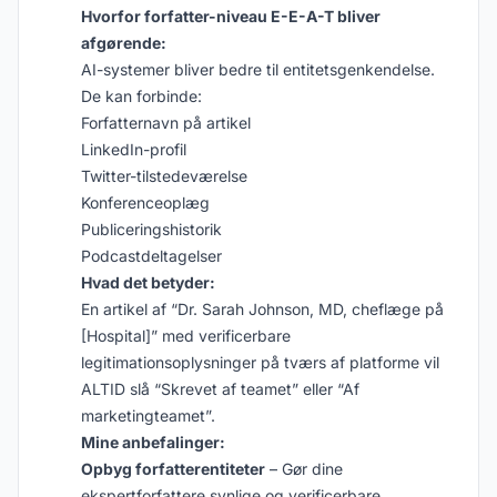
Hvorfor forfatter-niveau E-E-A-T bliver
afgørende:
AI-systemer bliver bedre til entitetsgenkendelse.
De kan forbinde:
Forfatternavn på artikel
LinkedIn-profil
Twitter-tilstedeværelse
Konferenceoplæg
Publiceringshistorik
Podcastdeltagelser
Hvad det betyder:
En artikel af “Dr. Sarah Johnson, MD, cheflæge på
[Hospital]” med verificerbare
legitimationsoplysninger på tværs af platforme vil
ALTID slå “Skrevet af teamet” eller “Af
marketingteamet”.
Mine anbefalinger:
Opbyg forfatterentiteter
– Gør dine
ekspertforfattere synlige og verificerbare