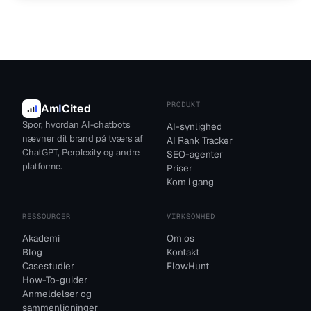
PRODUKT
Am
I
Cited
Spor, hvordan AI-chatbots
AI-synlighed
nævner dit brand på tværs af
AI Rank Tracker
ChatGPT, Perplexity og andre
SEO-agenter
platforme.
Priser
Kom i gang
RESSOURCER
VIRKSOMHED
Akademi
Om os
Blog
Kontakt
Casestudier
FlowHunt
How-To-guider
Anmeldelser og
sammenligninger