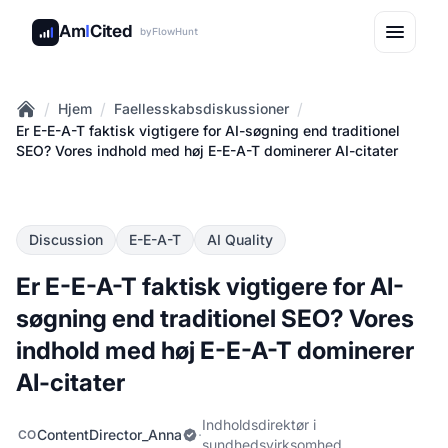
Am
I
Cited
by
FlowHunt
/
/
/
Hjem
Faellesskabsdiskussioner
Home
Er E-E-A-T faktisk vigtigere for AI-søgning end traditionel
SEO? Vores indhold med høj E-E-A-T dominerer AI-citater
Discussion
E-E-A-T
AI Quality
Er E-E-A-T faktisk vigtigere for AI-
søgning end traditionel SEO? Vores
indhold med høj E-E-A-T dominerer
AI-citater
Indholdsdirektør i
ContentDirector_Anna
·
CO
sundhedsvirksomhed