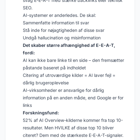
svag E-E-A-T med stærke backlinks eller teknisk
SEO.
AI-systemer er anderledes. De skal:
Sammenfatte information til svar
Stå inde for nøjagtigheden af disse svar
Undgå hallucination og misinformation
Det skaber større afhængighed af E-E-A-T,
fordi:
AI kan ikke bare linke til en side – den fremsætter
påstande baseret på indholdet
Citering af utroværdige kilder = AI laver fejl =
dårlig brugeroplevelse
AI-virksomheder er ansvarlige for dårlig
information på en anden måde, end Google er for
links
Forskningsfund:
52% af AI Overview-kilderne kommer fra top 10-
resultater. Men HVILKE af disse top 10 bliver
citeret? Dem med de stærkeste E-E-A-T-signaler.