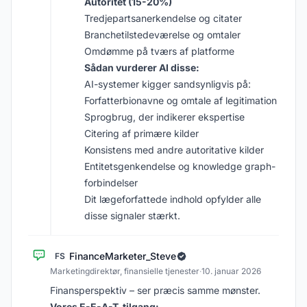
Autoritet (15-20%)
Tredjepartsanerkendelse og citater
Branchetilstedeværelse og omtaler
Omdømme på tværs af platforme
Sådan vurderer AI disse:
AI-systemer kigger sandsynligvis på:
Forfatterbionavne og omtale af legitimation
Sprogbrug, der indikerer ekspertise
Citering af primære kilder
Konsistens med andre autoritative kilder
Entitetsgenkendelse og knowledge graph-
forbindelser
Dit lægeforfattede indhold opfylder alle
disse signaler stærkt.
FinanceMarketer_Steve
FS
Marketingdirektør, finansielle tjenester
·
10. januar 2026
Finansperspektiv – ser præcis samme mønster.
Vores E-E-A-T-tilgang: