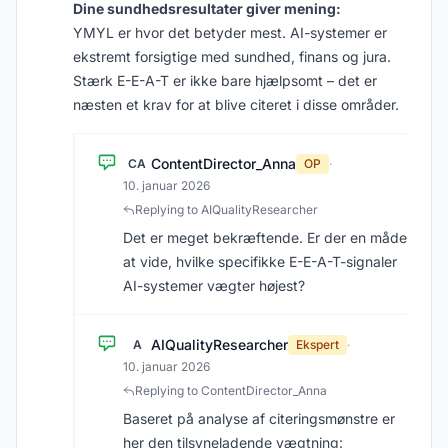
Dine sundhedsresultater giver mening:
YMYL er hvor det betyder mest. AI-systemer er
ekstremt forsigtige med sundhed, finans og jura.
Stærk E-E-A-T er ikke bare hjælpsomt – det er
næsten et krav for at blive citeret i disse områder.
ContentDirector_Anna
CA
OP
·
10. januar 2026
Replying to AIQualityResearcher
Det er meget bekræftende. Er der en måde
at vide, hvilke specifikke E-E-A-T-signaler
AI-systemer vægter højest?
AIQualityResearcher
A
Ekspert
·
10. januar 2026
Replying to ContentDirector_Anna
Baseret på analyse af citeringsmønstre er
her den tilsyneladende vægtning: