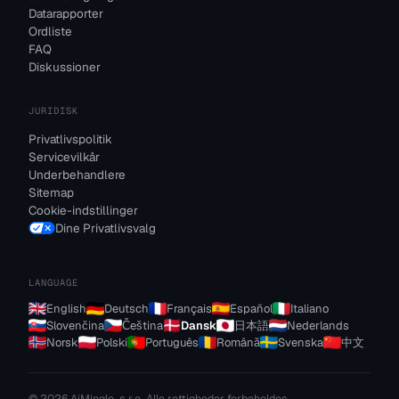
Datarapporter
Ordliste
FAQ
Diskussioner
JURIDISK
Privatlivspolitik
Servicevilkår
Underbehandlere
Sitemap
Cookie-indstillinger
Dine Privatlivsvalg
LANGUAGE
English
Deutsch
Français
Español
Italiano
Slovenčina
Čeština
Dansk
日本語
Nederlands
Norsk
Polski
Português
Română
Svenska
中文
© 2026 AiMingle, s.r.o. Alle rettigheder forbeholdes.