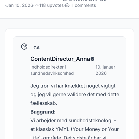
·
Jan 10, 2026
·
118 upvotes
·
11 comments
CA
ContentDirector_Anna
Indholdsdirektør i
10. januar
·
sundhedsvirksomhed
2026
Jeg tror, vi har knækket noget vigtigt,
og jeg vil gerne validere det med dette
fællesskab.
Baggrund:
Vi arbejder med sundhedsteknologi –
et klassisk YMYL (Your Money or Your
Life)-område. Det sidste år har vi