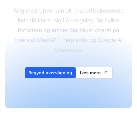
Følg med i, hvordan dit ekspertisebaserede
indhold klarer sig i AI-søgning. Se hvilke
forfattere og emner der bliver citeret på
tværs af ChatGPT, Perplexity og Google AI
Overviews.
Begynd overvågning
Læs mere