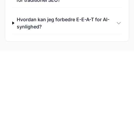
for traditionel SEO?
Hvordan kan jeg forbedre E-E-A-T for AI-
synlighed?
Overvåg din E-E-A-T-
præstation i AI