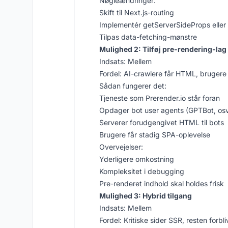
Nøgleændringer:
Skift til Next.js-routing
Implementér getServerSideProps eller
Tilpas data-fetching-mønstre
Mulighed 2: Tilføj pre-rendering-lag
Indsats: Mellem
Fordel: AI-crawlere får HTML, brugere
Sådan fungerer det:
Tjeneste som Prerender.io står foran
Opdager bot user agents (GPTBot, osv
Serverer forudgengivet HTML til bots
Brugere får stadig SPA-oplevelse
Overvejelser:
Yderligere omkostning
Kompleksitet i debugging
Pre-renderet indhold skal holdes frisk
Mulighed 3: Hybrid tilgang
Indsats: Mellem
Fordel: Kritiske sider SSR, resten forbl