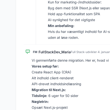
Kun for marketing-/indholdssider:
Byg dem med SSR (Next.js eller separ
Hold app-funktionalitet som SPA
AI-synlighed for det vigtigste
Min anbefaling:
Hvis du har væsentligt indhold for AI-sy
uden at løse roden.
FullStackDev_Maria
FM
Full Stack-udvikler
·
4. janua
Vi gennemførte denne migration. Her er, hvad vi 
Vores setup før:
Create React App (CRA)
Alt indhold client-renderet
API-drevet indholdsindlæsning
Migration til Next.js:
Tidslinje:
6 uger for 50 sider
Nøgletrin:
Opsæt Next.js-projekt