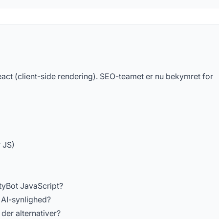
rgsmål
ct (client-side rendering). SEO-teamet er nu bekymret for
 JS)
tyBot JavaScript?
 AI-synlighed?
 der alternativer?