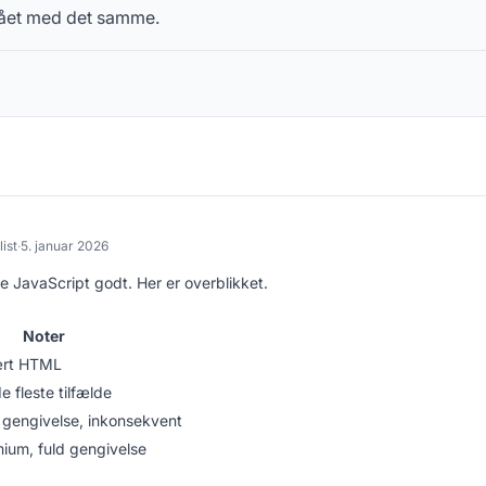
stået med det samme.
ist
·
5. januar 2026
e JavaScript godt. Her er overblikket.
Noter
ært HTML
 fleste tilfælde
gengivelse, inkonsekvent
ium, fuld gengivelse