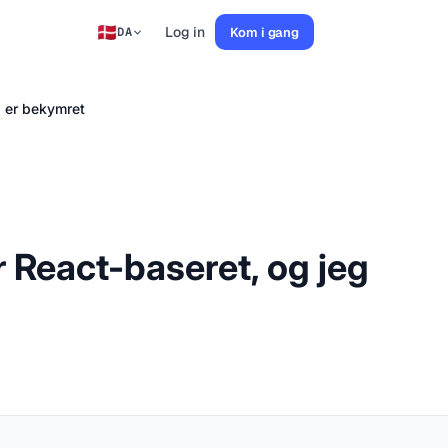
Log in
Kom i gang
DA
g er bekymret
 React-baseret, og jeg