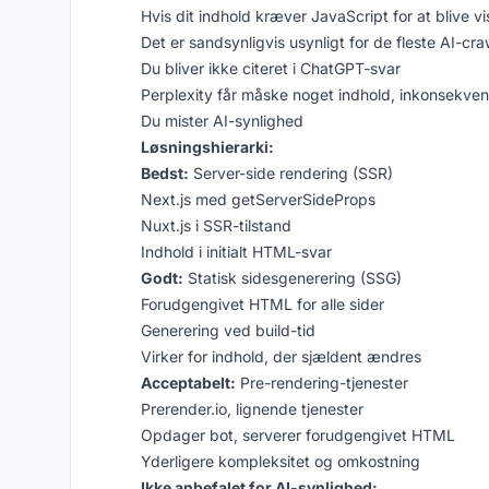
Hvis dit indhold kræver JavaScript for at blive vi
Det er sandsynligvis usynligt for de fleste AI-cra
Du bliver ikke citeret i ChatGPT-svar
Perplexity får måske noget indhold, inkonsekven
Du mister AI-synlighed
Løsningshierarki:
Bedst:
Server-side rendering (SSR)
Next.js med getServerSideProps
Nuxt.js i SSR-tilstand
Indhold i initialt HTML-svar
Godt:
Statisk sidesgenerering (SSG)
Forudgengivet HTML for alle sider
Generering ved build-tid
Virker for indhold, der sjældent ændres
Acceptabelt:
Pre-rendering-tjenester
Prerender.io, lignende tjenester
Opdager bot, serverer forudgengivet HTML
Yderligere kompleksitet og omkostning
Ikke anbefalet for AI-synlighed: