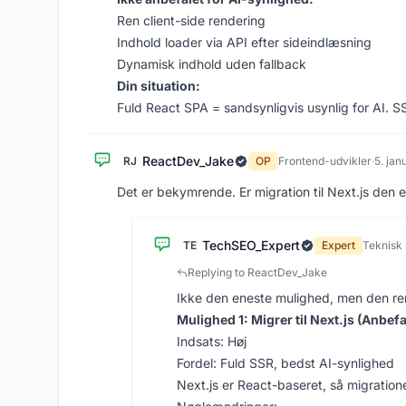
Ren client-side rendering
Indhold loader via API efter sideindlæsning
Dynamisk indhold uden fallback
Din situation:
Fuld React SPA = sandsynligvis usynlig for AI. S
ReactDev_Jake
RJ
OP
Frontend-udvikler
·
5. jan
Det er bekymrende. Er migration til Next.js den 
TechSEO_Expert
TE
Expert
Teknisk 
Replying to ReactDev_Jake
Ikke den eneste mulighed, men den re
Mulighed 1: Migrer til Next.js (Anbefa
Indsats: Høj
Fordel: Fuld SSR, bedst AI-synlighed
Next.js er React-baseret, så migratione