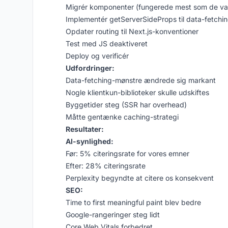
Migrér komponenter (fungerede mest som de va
Implementér getServerSideProps til data-fetchi
Opdater routing til Next.js-konventioner
Test med JS deaktiveret
Deploy og verificér
Udfordringer:
Data-fetching-mønstre ændrede sig markant
Nogle klientkun-biblioteker skulle udskiftes
Byggetider steg (SSR har overhead)
Måtte gentænke caching-strategi
Resultater:
AI-synlighed:
Før: 5% citeringsrate for vores emner
Efter: 28% citeringsrate
Perplexity begyndte at citere os konsekvent
SEO:
Time to first meaningful paint blev bedre
Google-rangeringer steg lidt
Core Web Vitals forbedret