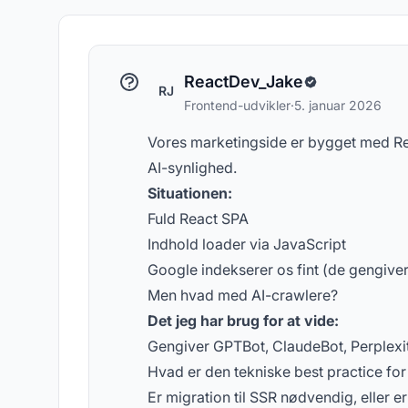
koncepter om AI-synlighed
spø
ReactDev_Jake
RJ
Frontend-udvikler
·
5. januar 2026
Vores marketingside er bygget med Rea
AI-synlighed.
Situationen:
Fuld React SPA
Indhold loader via JavaScript
Google indekserer os fint (de gengiver
Men hvad med AI-crawlere?
Det jeg har brug for at vide:
Gengiver GPTBot, ClaudeBot, Perplexi
Hvad er den tekniske best practice for
Er migration til SSR nødvendig, eller er