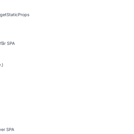
 getStaticProps
 får SPA
.)
iver SPA