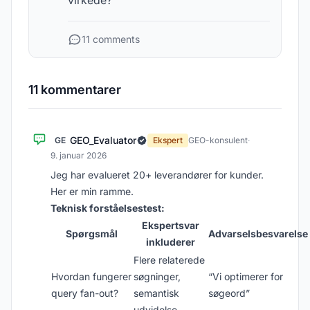
virkede?
11 comments
11 kommentarer
GEO_Evaluator
GE
Ekspert
GEO-konsulent
·
9. januar 2026
Jeg har evalueret 20+ leverandører for kunder.
Her er min ramme.
Teknisk forståelsestest:
Ekspertsvar
Spørgsmål
Advarselsbesvarelse
inkluderer
Flere relaterede
Hvordan fungerer
søgninger,
“Vi optimerer for
query fan-out?
semantisk
søgeord”
udvidelse