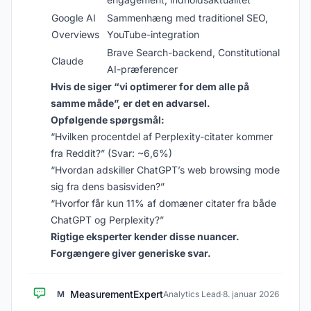
Google AI
Sammenhæng med traditionel SEO,
Overviews
YouTube-integration
Brave Search-backend, Constitutional
Claude
AI-præferencer
Hvis de siger “vi optimerer for dem alle på
samme måde”, er det en advarsel.
Opfølgende spørgsmål:
“Hvilken procentdel af Perplexity-citater kommer
fra Reddit?” (Svar: ~6,6%)
“Hvordan adskiller ChatGPT’s web browsing mode
sig fra dens basisviden?”
“Hvorfor får kun 11% af domæner citater fra både
ChatGPT og Perplexity?”
Rigtige eksperter kender disse nuancer.
Forgængere giver generiske svar.
MeasurementExpert
M
Analytics Lead
·
8. januar 2026