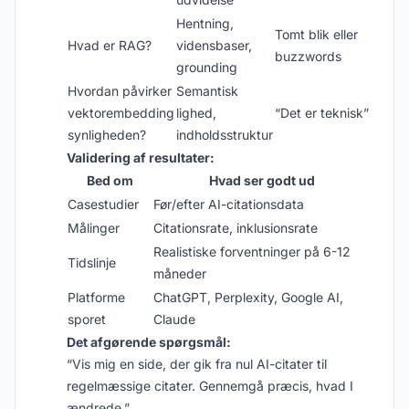
Hentning,
Tomt blik eller
Hvad er RAG?
vidensbaser,
buzzwords
grounding
Hvordan påvirker
Semantisk
vektorembedding
lighed,
“Det er teknisk”
synligheden?
indholdsstruktur
Validering af resultater:
Bed om
Hvad ser godt ud
Casestudier
Før/efter AI-citationsdata
Målinger
Citationsrate, inklusionsrate
Realistiske forventninger på 6-12
Tidslinje
måneder
Platforme
ChatGPT, Perplexity, Google AI,
sporet
Claude
Det afgørende spørgsmål:
“Vis mig en side, der gik fra nul AI-citater til
regelmæssige citater. Gennemgå præcis, hvad I
ændrede.”