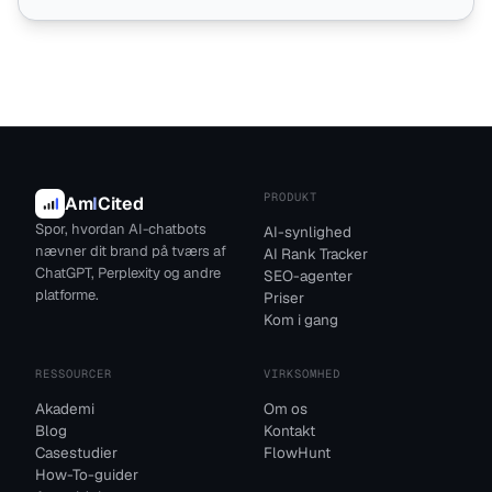
PRODUKT
Am
I
Cited
Spor, hvordan AI-chatbots
AI-synlighed
nævner dit brand på tværs af
AI Rank Tracker
ChatGPT, Perplexity og andre
SEO-agenter
platforme.
Priser
Kom i gang
RESSOURCER
VIRKSOMHED
Akademi
Om os
Blog
Kontakt
Casestudier
FlowHunt
How-To-guider