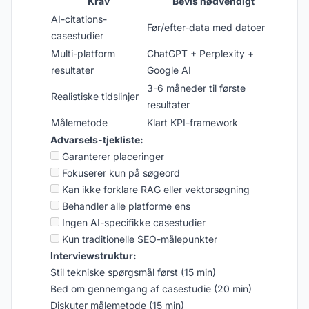
Krav
Bevis nødvendigt
AI-citations-
Før/efter-data med datoer
casestudier
Multi-platform
ChatGPT + Perplexity +
resultater
Google AI
3-6 måneder til første
Realistiske tidslinjer
resultater
Målemetode
Klart KPI-framework
Advarsels-tjekliste:
Garanterer placeringer
Fokuserer kun på søgeord
Kan ikke forklare RAG eller vektorsøgning
Behandler alle platforme ens
Ingen AI-specifikke casestudier
Kun traditionelle SEO-målepunkter
Interviewstruktur:
Stil tekniske spørgsmål først (15 min)
Bed om gennemgang af casestudie (20 min)
Diskuter målemetode (15 min)