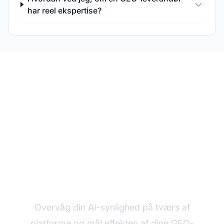
har reel ekspertise?
Overvåg din GEO-
ydelse
Overvåg din AI-synlighed på tværs af
platforme og mål effekten af dine GEO-