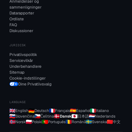
Anmeldelser og
sammenligninger
Datarapporter
Ordliste
FAQ
Diskussioner
JURIDISK
Privatlivspolitik
Servicevilkår
Underbehandlere
Sitemap
Cookie-indstillinger
Dine Privatlivsvalg
LANGUAGE
English
Deutsch
Français
Español
Italiano
Slovenčina
Čeština
Dansk
日本語
Nederlands
Norsk
Polski
Português
Română
Svenska
中文