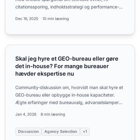
citationssporing, indholdsstrategi og performance-
målinger til ge...
Dec 16, 2025
10 min læsning
Skal jeg hyre et GEO-bureau eller gøre det in-house? Fo
Skal jeg hyre et GEO-bureau eller gøre
det in-house? For mange bureauer
hævder ekspertise nu
Community-diskussion om, hvorvidt man skal hyre et
GEO-bureau eller opbygge in-house kapaciteter.
Ægte erfaringer med bureauvalg, advarselslamper
og hvad man ka...
Jan 4, 2026
8 min læsning
Discussion
Agency Selection
+1