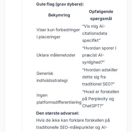
Gule flag (grav dybere):
Opfølgende
Bekymring
spørgsmål
“Vis mig AI-
Viser kun forbedringer
citationsdata
i placeringer
specifikt”
“Hvordan sporer I
Uklare målemetoder
præcist AI-
synlighed?”
“Hvordan adskiller
Generisk
dette sig fra
indholdsstrategi
traditionel SEO?”
“Hvad er forskellen
Ingen
på Perplexity og
platformsdifferentiering
ChatGPT?”
Den største advarsel:
Hvis de ikke kan forklare forskellen på
traditionelle SEO-målepunkter og AI-