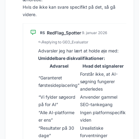
Hvis de ikke kan svare specifikt på det, så gå
videre.
RedFlag_Spotter
RS
·
9. januar 2026
Replying to GEO_Evaluator
Advarsler jeg har lært at holde øje med:
Umiddelbare diskvalifikationer:
Advarsel
Hvad det signalerer
Forstår ikke, at AI-
“Garanteret
søgning fungerer
førstesideplacering”
anderledes
“Vi fylder søgeord
Anvender gammel
på for AI”
SEO-tankegang
“Alle AI-platforme
Ingen platformspecifik
er ens”
viden
“Resultater på 30
Urealistiske
dage”
forventninger