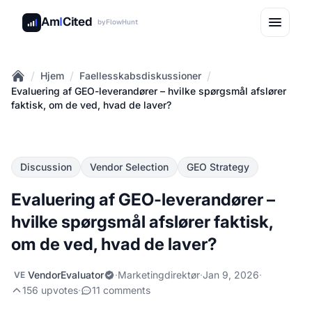
Am
I
Cited
by
FlowHunt
/
/
/
Hjem
Faellesskabsdiskussioner
Home
Evaluering af GEO-leverandører – hvilke spørgsmål afslører
faktisk, om de ved, hvad de laver?
Discussion
Vendor Selection
GEO Strategy
Evaluering af GEO-leverandører –
hvilke spørgsmål afslører faktisk,
om de ved, hvad de laver?
VendorEvaluator
·
Marketingdirektør
·
Jan 9, 2026
·
VE
156 upvotes
·
11 comments