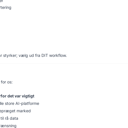
er
tering
r styrker; vælg ud fra DIT workflow.
for os:
for det var vigtigt
lle store AI-platforme
cepræget marked
til rå data
rænsning