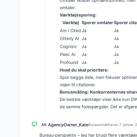
Omtaler skaber opmærksomhed, men giver
omtaler.
Værktøjssporing:
Værktøj
Sporer omtaler
Sporer cita
Am I Cited
Ja
Ja
Otterly AI
Ja
Ja
Cognizo
Ja
Ja
Peec AI
Ja
Ja
Profound
Ja
Ja
Hvad du skal prioritere:
Spor begge dele, men fokuser optimeri
vejen til citationer.
Bonusmåling: Konkurrenternes share
De bedste værktøjer viser ikke kun DIN
de samme forespørgsler. Det er afgøren
AgencyOwner_Kate
AK
Bureauindehaver
·
7. januar 
Bureau-perspektiv – jeg har brugt flere værktøjer