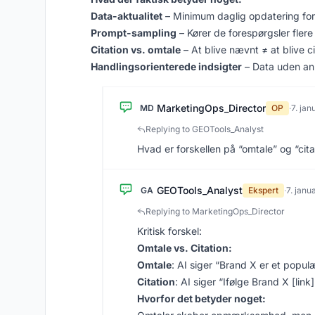
Data-aktualitet
– Minimum daglig opdatering f
Prompt-sampling
– Kører de forespørgsler flere
Citation vs. omtale
– At blive nævnt ≠ at blive 
Handlingsorienterede indsigter
– Data uden anb
MarketingOps_Director
MD
OP
·
7. ja
Replying to GEOTools_Analyst
Hvad er forskellen på “omtale” og “cit
GEOTools_Analyst
GA
Ekspert
·
7. janu
Replying to MarketingOps_Director
Kritisk forskel:
Omtale vs. Citation:
Omtale
: AI siger “Brand X er et populær
Citation
: AI siger “Ifølge Brand X [link
Hvorfor det betyder noget: