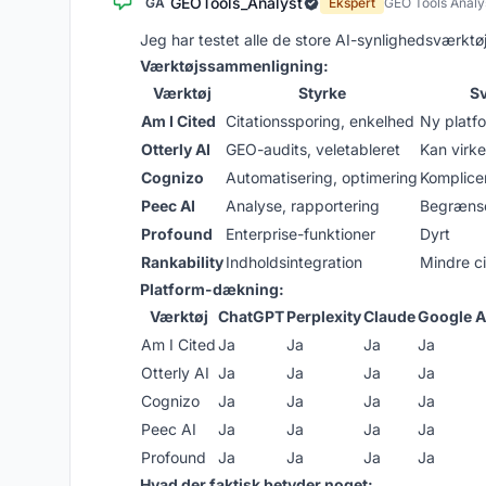
GEOTools_Analyst
GA
Ekspert
GEO Tools Analy
Jeg har testet alle de store AI-synlighedsværktø
Værktøjssammenligning:
Værktøj
Styrke
S
Am I Cited
Citationssporing, enkelhed
Ny platf
Otterly AI
GEO-audits, veletableret
Kan virke
Cognizo
Automatisering, optimering
Komplice
Peec AI
Analyse, rapportering
Begrænse
Profound
Enterprise-funktioner
Dyrt
Rankability
Indholdsintegration
Mindre c
Platform-dækning:
Værktøj
ChatGPT
Perplexity
Claude
Google A
Am I Cited
Ja
Ja
Ja
Ja
Otterly AI
Ja
Ja
Ja
Ja
Cognizo
Ja
Ja
Ja
Ja
Peec AI
Ja
Ja
Ja
Ja
Profound
Ja
Ja
Ja
Ja
Hvad der faktisk betyder noget: