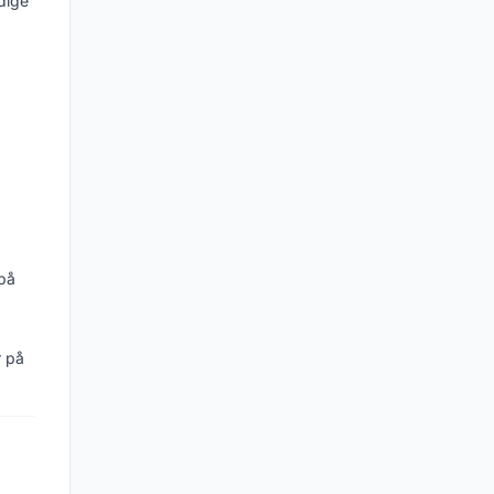
dige
 på
r på