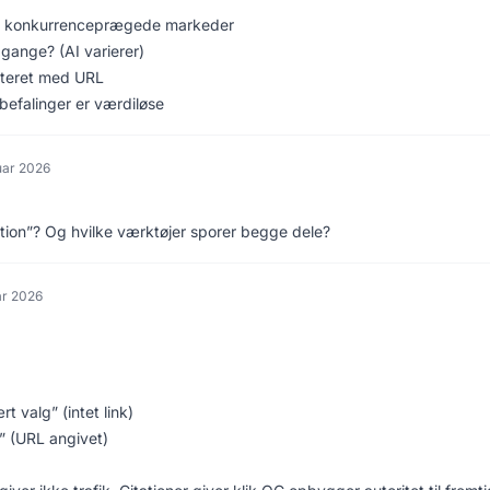
or konkurrenceprægede markeder
 gange? (AI varierer)
citeret med URL
efalinger er værdiløse
nuar 2026
ation”? Og hvilke værktøjer sporer begge dele?
ar 2026
t valg” (intet link)
]” (URL angivet)