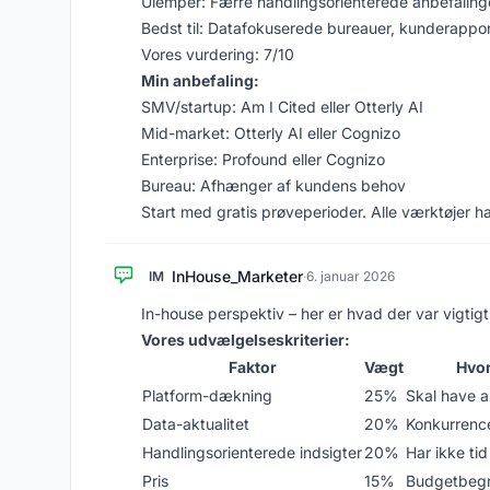
Ulemper: Færre handlingsorienterede anbefaling
Bedst til: Datafokuserede bureauer, kunderappor
Vores vurdering: 7/10
Min anbefaling:
SMV/startup: Am I Cited eller Otterly AI
Mid-market: Otterly AI eller Cognizo
Enterprise: Profound eller Cognizo
Bureau: Afhænger af kundens behov
Start med gratis prøveperioder. Alle værktøjer ha
InHouse_Marketer
IM
·
6. januar 2026
In-house perspektiv – her er hvad der var vigtigt 
Vores udvælgelseskriterier:
Faktor
Vægt
Hvor
Platform-dækning
25%
Skal have a
Data-aktualitet
20%
Konkurren
Handlingsorienterede indsigter
20%
Har ikke tid 
Pris
15%
Budgetbeg