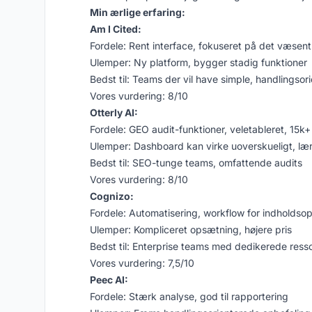
Min ærlige erfaring:
Am I Cited:
Fordele: Rent interface, fokuseret på det væsent
Ulemper: Ny platform, bygger stadig funktioner
Bedst til: Teams der vil have simple, handlingsor
Vores vurdering: 8/10
Otterly AI:
Fordele: GEO audit-funktioner, veletableret, 15k
Ulemper: Dashboard kan virke uoverskueligt, læ
Bedst til: SEO-tunge teams, omfattende audits
Vores vurdering: 8/10
Cognizo:
Fordele: Automatisering, workflow for indholdso
Ulemper: Kompliceret opsætning, højere pris
Bedst til: Enterprise teams med dedikerede ress
Vores vurdering: 7,5/10
Peec AI:
Fordele: Stærk analyse, god til rapportering