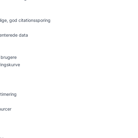
lige, god citationssporing
ienterede data
+ brugere
ringskurve
ptimering
ourcer