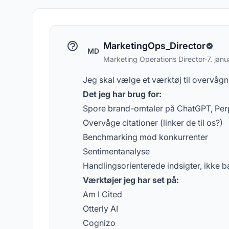
koncepter om AI-synlighed
spø
MarketingOps_Director
MD
Marketing Operations Director
·
7. jan
Jeg skal vælge et værktøj til overvågn
Det jeg har brug for:
Spore brand-omtaler på ChatGPT, Perp
Overvåge citationer (linker de til os?)
Benchmarking mod konkurrenter
Sentimentanalyse
Handlingsorienterede indsigter, ikke b
Værktøjer jeg har set på:
Am I Cited
Otterly AI
Cognizo