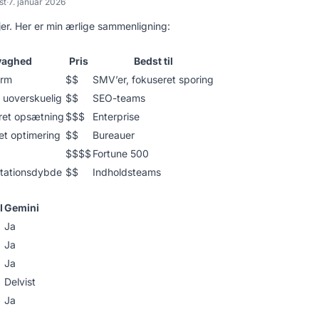
st
·
7. januar 2026
jer. Her er min ærlige sammenligning:
vaghed
Pris
Bedst til
orm
$$
SMV’er, fokuseret sporing
 uoverskuelig
$$
SEO-teams
ret opsætning
$$$
Enterprise
t optimering
$$
Bureauer
$$$$
Fortune 500
itationsdybde
$$
Indholdsteams
I
Gemini
Ja
Ja
Ja
Delvist
Ja