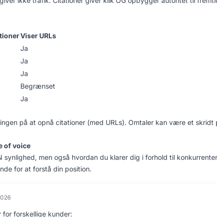
 ikke trafik. Citationer giver klik OG opbygger autoritet til fremti
tioner
Viser URLs
Ja
Ja
Ja
Begrænset
Ja
ngen på at opnå citationer (med URLs). Omtaler kan være et skridt
 of voice
 synlighed, men også hvordan du klarer dig i forhold til konkurrente
de for at forstå din position.
2026
 for forskellige kunder: