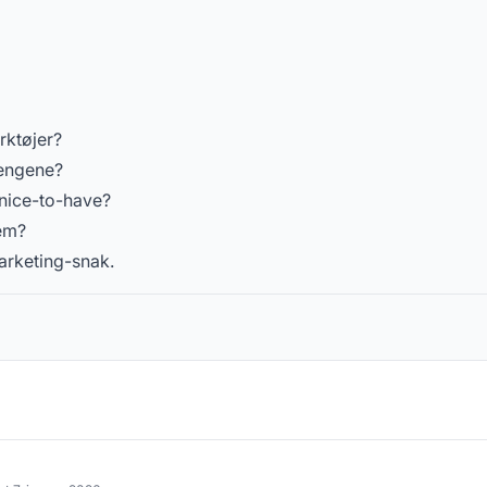
rktøjer?
pengene?
. nice-to-have?
em?
arketing-snak.