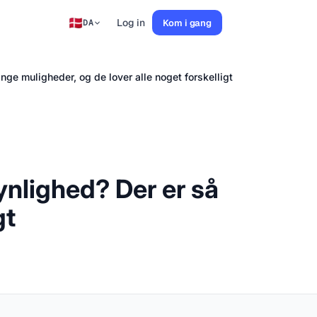
Log in
Kom i gang
DA
nge muligheder, og de lover alle noget forskelligt
ynlighed? Der er så
gt