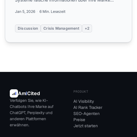
verbreiten?
Jan 5, 2026
6 Min. Lesezeit
Discussion
Crisis Management
+2
PRODUKT
Am
I
Cited
Verfolgen Sie, wie KI-
AI Visibility
Chatbots Ihre Marke auf
AI Rank Tracker
ChatGPT, Perplexity und
SEO-Agenten
anderen Plattformen
Preise
erwähnen.
Jetzt starten