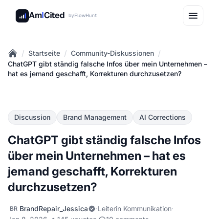
Am
I
Cited
by
FlowHunt
/
/
/
Startseite
Community-Diskussionen
Home
ChatGPT gibt ständig falsche Infos über mein Unternehmen –
hat es jemand geschafft, Korrekturen durchzusetzen?
Discussion
Brand Management
AI Corrections
ChatGPT gibt ständig falsche Infos
über mein Unternehmen – hat es
jemand geschafft, Korrekturen
durchzusetzen?
BrandRepair_Jessica
·
Leiterin Kommunikation
·
BR