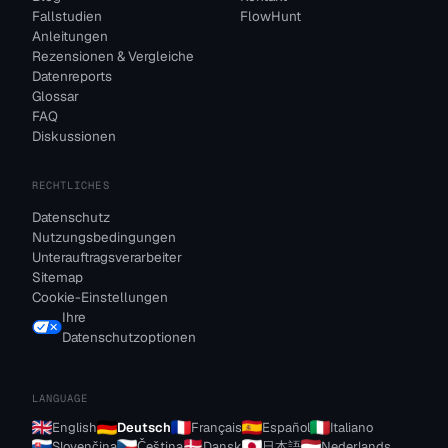
Fallstudien
FlowHunt
Anleitungen
Rezensionen & Vergleiche
Datenreports
Glossar
FAQ
Diskussionen
RECHTLICHES
Datenschutz
Nutzungsbedingungen
Unterauftragsverarbeiter
Sitemap
Cookie-Einstellungen
Ihre
Datenschutzoptionen
LANGUAGE
English
Deutsch
Français
Español
Italiano
Slovenčina
Čeština
Dansk
日本語
Nederlands