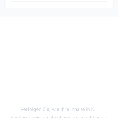
Überwachen Sie die KI-
Sichtbarkeit Ihrer
Inhalte
Verfolgen Sie, wie Ihre Inhalte in KI-
Suchergebnissen abschneiden – unabhängig