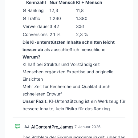
Kennzahl
Nur Mensch
KI + Mensch
Ø Ranking
12,3
11,8
Ø Traffic
1.240
1.380
Verweildauer
3:42
3:51
Conversions
2,1 %
2,3 %
Die KI-unterstützten Inhalte schnitten leicht
besser ab
als ausschließlich menschliche.
Warum?
KI half bei Struktur und Vollständigkeit
Menschen ergänzten Expertise und originelle
Einsichten
Mehr Zeit für Recherche und Qualität durch
schnelleren Entwurf
Unser Fazit:
KI-Unterstützung ist ein Werkzeug für
bessere Inhalte, kein Risiko für das Ranking.
AIContentPro_James
AJ
·
7. Januar 2026
Das Problem der Erkennungsgenauigkeit, über das