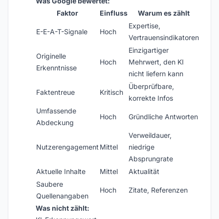
Was Google bewertet:
Faktor
Einfluss
Warum es zählt
Expertise,
E-E-A-T-Signale
Hoch
Vertrauensindikatoren
Einzigartiger
Originelle
Hoch
Mehrwert, den KI
Erkenntnisse
nicht liefern kann
Überprüfbare,
Faktentreue
Kritisch
korrekte Infos
Umfassende
Hoch
Gründliche Antworten
Abdeckung
Verweildauer,
Nutzerengagement
Mittel
niedrige
Absprungrate
Aktuelle Inhalte
Mittel
Aktualität
Saubere
Hoch
Zitate, Referenzen
Quellenangaben
Was nicht zählt: