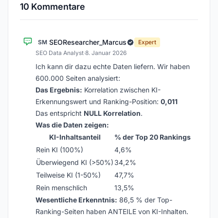
10 Kommentare
SEOResearcher_Marcus
SM
Expert
SEO Data Analyst
·
8. Januar 2026
Ich kann dir dazu echte Daten liefern. Wir haben
600.000 Seiten analysiert:
Das Ergebnis:
Korrelation zwischen KI-
Erkennungswert und Ranking-Position:
0,011
Das entspricht
NULL Korrelation
.
Was die Daten zeigen:
KI-Inhaltsanteil
% der Top 20 Rankings
Rein KI (100%)
4,6%
Überwiegend KI (>50%)
34,2%
Teilweise KI (1-50%)
47,7%
Rein menschlich
13,5%
Wesentliche Erkenntnis:
86,5 % der Top-
Ranking-Seiten haben ANTEILE von KI-Inhalten.