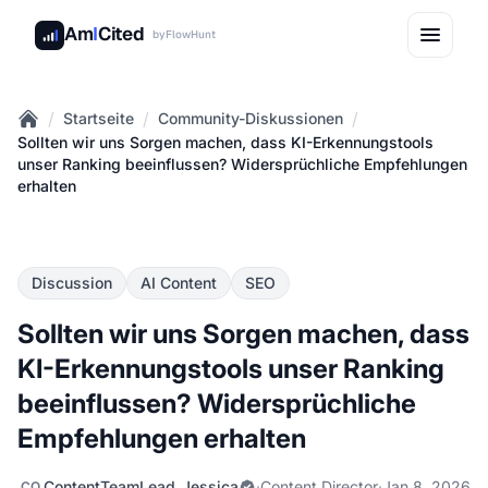
Am
I
Cited
by
FlowHunt
/
/
/
Startseite
Community-Diskussionen
Home
Sollten wir uns Sorgen machen, dass KI-Erkennungstools
unser Ranking beeinflussen? Widersprüchliche Empfehlungen
erhalten
Discussion
AI Content
SEO
Sollten wir uns Sorgen machen, dass
KI-Erkennungstools unser Ranking
beeinflussen? Widersprüchliche
Empfehlungen erhalten
ContentTeamLead_Jessica
·
Content Director
·
Jan 8, 2026
CO