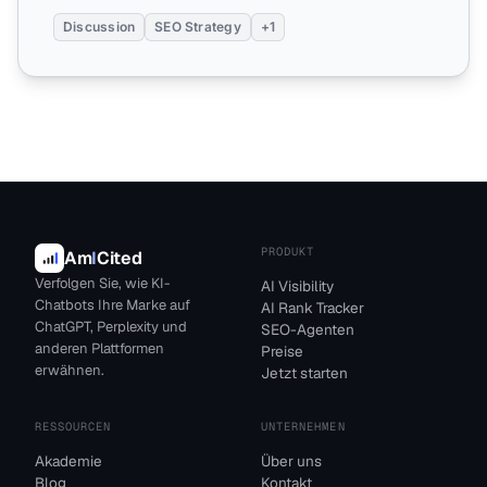
Discussion
SEO Strategy
+1
PRODUKT
Am
I
Cited
Verfolgen Sie, wie KI-
AI Visibility
Chatbots Ihre Marke auf
AI Rank Tracker
ChatGPT, Perplexity und
SEO-Agenten
anderen Plattformen
Preise
erwähnen.
Jetzt starten
RESSOURCEN
UNTERNEHMEN
Akademie
Über uns
Blog
Kontakt