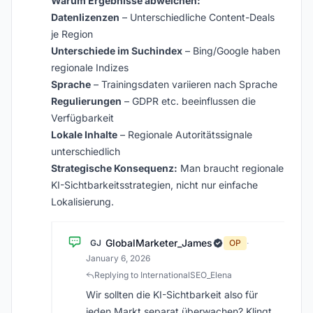
Warum Ergebnisse abweichen:
Datenlizenzen
– Unterschiedliche Content-Deals
je Region
Unterschiede im Suchindex
– Bing/Google haben
regionale Indizes
Sprache
– Trainingsdaten variieren nach Sprache
Regulierungen
– GDPR etc. beeinflussen die
Verfügbarkeit
Lokale Inhalte
– Regionale Autoritätssignale
unterschiedlich
Strategische Konsequenz:
Man braucht regionale
KI-Sichtbarkeitsstrategien, nicht nur einfache
Lokalisierung.
GlobalMarketer_James
GJ
OP
·
January 6, 2026
Replying to InternationalSEO_Elena
Wir sollten die KI-Sichtbarkeit also für
jeden Markt separat überwachen? Klingt