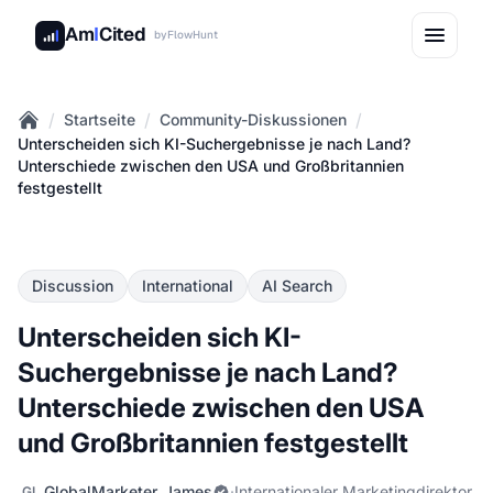
Am
I
Cited
by
FlowHunt
/
/
/
Startseite
Community-Diskussionen
Home
Unterscheiden sich KI-Suchergebnisse je nach Land?
Unterschiede zwischen den USA und Großbritannien
festgestellt
Discussion
International
AI Search
Unterscheiden sich KI-
Suchergebnisse je nach Land?
Unterschiede zwischen den USA
und Großbritannien festgestellt
GlobalMarketer_James
·
Internationaler Marketingdirektor
GL