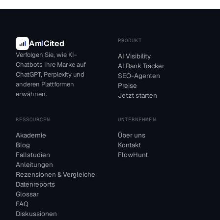
PRODUKT
Am
I
Cited
Verfolgen Sie, wie KI-
AI Visibility
Chatbots Ihre Marke auf
AI Rank Tracker
ChatGPT, Perplexity und
SEO-Agenten
anderen Plattformen
Preise
erwähnen.
Jetzt starten
RESSOURCEN
UNTERNEHMEN
Akademie
Über uns
Blog
Kontakt
Fallstudien
FlowHunt
Anleitungen
Rezensionen & Vergleiche
Datenreports
Glossar
FAQ
Diskussionen