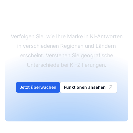
Überwachen Sie Ihre
globale KI-Sichtbarkeit
Verfolgen Sie, wie Ihre Marke in KI-Antworten
in verschiedenen Regionen und Ländern
erscheint. Verstehen Sie geografische
Unterschiede bei KI-Zitierungen.
Jetzt überwachen
Funktionen ansehen