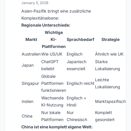
January 5, 2026
Asien-Pazifik bringt eine zusätzliche
Komplexitätsebene:
Regionale Unterschiede:
Wichtige
Markt
KI-
Sprachbedarf
Strategie
Plattformen
Australien
Wie US/UK
Englisch
Ähnlich wie UK
ChatGPT
Japanisch
Starke
Japan
beliebt
essenziell
Lokalisierung
Globale
Leichte
Singapur
Plattformen
Englisch reicht
Lokalisierung
funktionieren
Wachsende
Englisch +
Indien
Marktspezifisch
KI-Nutzung
Hindi
Nur lokale
Nur
Komplett
China
Plattformen
Chinesisch
gesondert
China ist eine komplett eigene Welt: