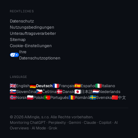
RECHTLICHES
Datenschutz
Nutzungsbedingungen
Unterauftragsverarbeiter
Sitemap
Cookie-Einstellungen
Ihre
Datenschutzoptionen
LANGUAGE
English
Deutsch
Français
Español
Italiano
Slovenčina
Čeština
Dansk
日本語
Nederlands
Norsk
Polski
Português
Română
Svenska
中文
© 2026 AiMingle, s.r.o. Alle Rechte vorbehalten.
Monitoring ChatGPT · Perplexity · Gemini · Claude · Copilot · AI
Overviews · AI Mode · Grok