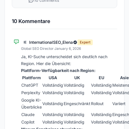
10 comments
10 Kommentare
InternationalSEO_Elena
IE
Expert
Global SEO Director
·
January 6, 2026
Ja, KI-Suche unterscheidet sich deutlich nach
Region. Hier die Übersicht:
Plattform-Verfügbarkeit nach Region:
Plattform
USA
UK
EU
Asi
ChatGPT
Vollständig
Vollständig
Vollständig
Meisten
Perplexity
Vollständig
Vollständig
Vollständig
Vollstän
Google KI-
Vollständig
Eingeschränkt
Rollout
Variiert
Überblicke
Claude
Vollständig
Vollständig
Vollständig
Eingesch
Copilot
Vollständig
Vollständig
Vollständig
Vollstän