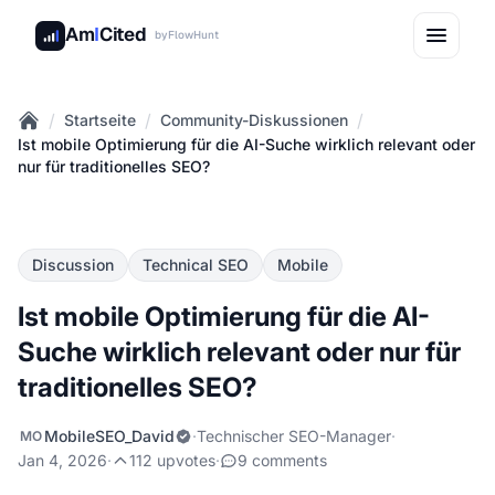
Am
I
Cited
by
FlowHunt
/
/
/
Startseite
Community-Diskussionen
Home
Ist mobile Optimierung für die AI-Suche wirklich relevant oder
nur für traditionelles SEO?
Discussion
Technical SEO
Mobile
Ist mobile Optimierung für die AI-
Suche wirklich relevant oder nur für
traditionelles SEO?
MobileSEO_David
·
Technischer SEO-Manager
·
MO
Jan 4, 2026
·
112 upvotes
·
9 comments