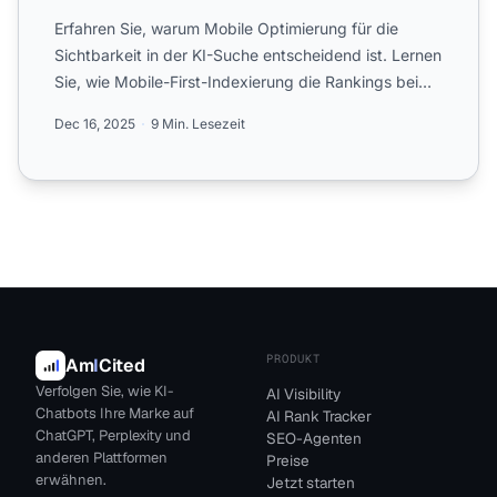
Erfahren Sie, warum Mobile Optimierung für die
Sichtbarkeit in der KI-Suche entscheidend ist. Lernen
Sie, wie Mobile-First-Indexierung die Rankings bei
ChatGPT,...
Dec 16, 2025
9 Min. Lesezeit
PRODUKT
Am
I
Cited
Verfolgen Sie, wie KI-
AI Visibility
Chatbots Ihre Marke auf
AI Rank Tracker
ChatGPT, Perplexity und
SEO-Agenten
anderen Plattformen
Preise
erwähnen.
Jetzt starten