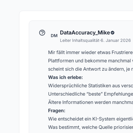
Konzepte zur KI-Sichtbarkeit
ge
DataAccuracy_Mike
DM
Leiter Inhaltsqualität
·
6. Januar 2026
Mir fällt immer wieder etwas Frustriere
Plattformen und bekomme manchmal wi
scheint sich die Antwort zu ändern, je 
Was ich erlebe:
Widersprüchliche Statistiken aus vers
Unterschiedliche “beste” Empfehlunge
Ältere Informationen werden manchm
Fragen:
Wie entscheidet ein KI-System eigentl
Was bestimmt, welche Quelle priorisier