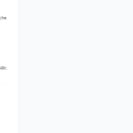
sche
ißt: