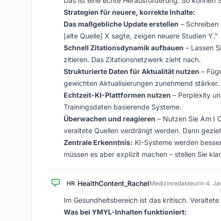
Das ist eine echte Herausforderung. So können
Strategien für neuere, korrekte Inhalte:
Das maßgebliche Update erstellen
– Schreiben S
[alte Quelle] X sagte, zeigen neuere Studien Y.”
Schnell Zitationsdynamik aufbauen
– Lassen Si
zitieren. Das Zitationsnetzwerk zieht nach.
Strukturierte Daten für Aktualität nutzen
– Füg
gewichten Aktualisierungen zunehmend stärker.
Echtzeit-KI-Plattformen nutzen
– Perplexity un
Trainingsdaten basierende Systeme.
Überwachen und reagieren
– Nutzen Sie Am I Ci
veraltete Quellen verdrängt werden. Dann gezie
Zentrale Erkenntnis:
KI-Systeme werden besser d
müssen es aber explizit machen – stellen Sie klar,
HealthContent_Rachel
HR
Medizinredakteurin
·
4. Ja
Im Gesundheitsbereich ist das kritisch. Veraltet
Was bei YMYL-Inhalten funktioniert: