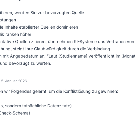
itieren, werden Sie zur bevorzugten Quelle
uptungen
le Inhalte etablierter Quellen dominieren
dik ranken höher
itative Quellen zitieren, übernehmen KI-Systeme das Vertrauen von
chung, steigt Ihre Glaubwürdigkeit durch die Verbindung.
n mit Angabedatum an. “Laut [Studienname] veröffentlicht im [Mona
n und bevorzugt zu werten.
n
·
5. Januar 2026
 wir Folgendes gelernt, um die Konfliktlösung zu gewinnen:
ks, sondern tatsächliche Datenzitate)
-Check-Schema)