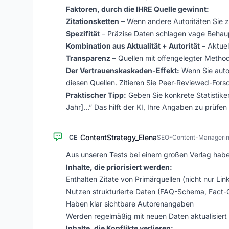
Faktoren, durch die IHRE Quelle gewinnt:
Zitationsketten
– Wenn andere Autoritäten Sie z
Spezifität
– Präzise Daten schlagen vage Beha
Kombination aus Aktualität + Autorität
– Aktuel
Transparenz
– Quellen mit offengelegter Metho
Der Vertrauenskaskaden-Effekt:
Wenn Sie autor
diesen Quellen. Zitieren Sie Peer-Reviewed-Fors
Praktischer Tipp:
Geben Sie konkrete Statistike
Jahr]…” Das hilft der KI, Ihre Angaben zu prüfe
ContentStrategy_Elena
CE
SEO-Content-Manageri
Aus unseren Tests bei einem großen Verlag haben
Inhalte, die priorisiert werden:
Enthalten Zitate von Primärquellen (nicht nur Lin
Nutzen strukturierte Daten (FAQ-Schema, Fact
Haben klar sichtbare Autorenangaben
Werden regelmäßig mit neuen Daten aktualisiert
Inhalte, die Konflikte verlieren: