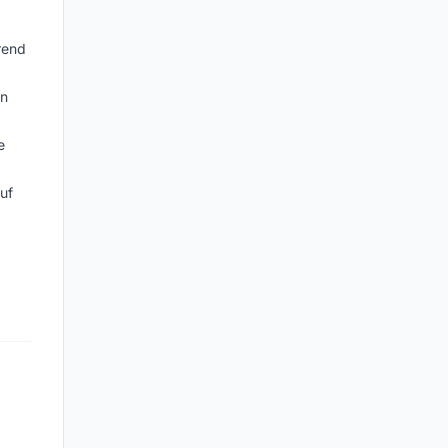
rend
en
e
uf