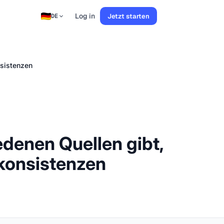
Log in
Jetzt starten
DE
nsistenzen
denen Quellen gibt,
nkonsistenzen