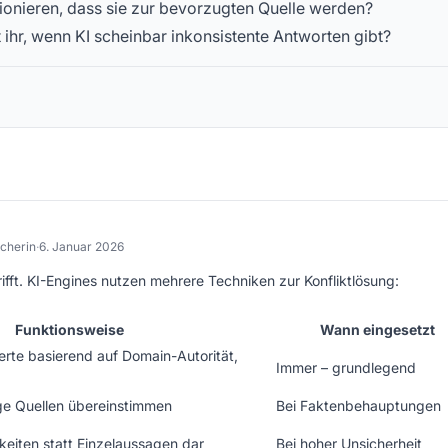
tionieren, dass sie zur bevorzugten Quelle werden?
ihr, wenn KI scheinbar inkonsistente Antworten gibt?
cherin
·
6. Januar 2026
ifft. KI-Engines nutzen mehrere Techniken zur Konfliktlösung:
Funktionsweise
Wann eingesetzt
rte basierend auf Domain-Autorität,
Immer – grundlegend
ge Quellen übereinstimmen
Bei Faktenbehauptungen
hkeiten statt Einzelaussagen dar
Bei hoher Unsicherheit