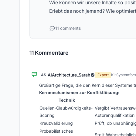
Wie können wir unsere Inhalte so posi
Erlebt das noch jemand? Wie optimiert 
11 comments
11 Kommentare
AIArchitecture_Sarah
AS
Expert
KI-Systemfors
Großartige Frage, die den Kern dieser Systeme tr
Kernmechanismen zur Konfliktlösung:
Technik
Quellen-Glaubwürdigkeits-
Vergibt Vertrauenswe
Scoring
Autorenqualifikation
Kreuzvalidierung
Prüft, ob unabhängi
Probabilistisches
Stellt Wahrscheinlic