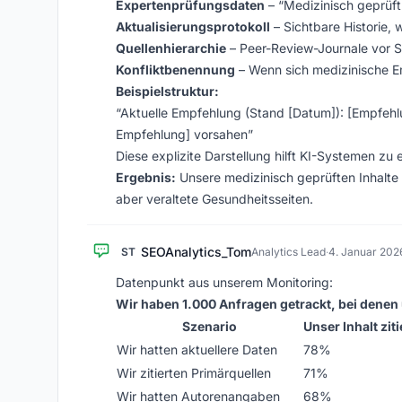
Expertenprüfungsdaten
– “Medizinisch geprüf
Aktualisierungsprotokoll
– Sichtbare Historie, 
Quellenhierarchie
– Peer-Review-Journale vor S
Konfliktbenennung
– Wenn sich medizinische E
Beispielstruktur:
“Aktuelle Empfehlung (Stand [Datum]): [Empfehlu
Empfehlung] vorsahen”
Diese explizite Darstellung hilft KI-Systemen zu 
Ergebnis:
Unsere medizinisch geprüften Inhalte 
aber veraltete Gesundheitsseiten.
SEOAnalytics_Tom
ST
Analytics Lead
·
4. Januar 202
Datenpunkt aus unserem Monitoring:
Wir haben 1.000 Anfragen getrackt, bei denen 
Szenario
Unser Inhalt ziti
Wir hatten aktuellere Daten
78%
Wir zitierten Primärquellen
71%
Wir hatten Autorenangaben
68%