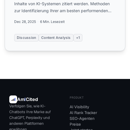
Inhalte von KI-Systemen zitiert werden. Methoden
zur Identifizierung Ihrer am besten performenden
Seiten in KI-An...
Dec 28, 2025
6 Min. Lesezeit
Discussion
Content Analysis
+1
PRODUKT
Am
I
Cited
Verfolgen Sie, wie KI-
AI Visibility
Chatbots Ihre Marke auf
AI Rank Tracker
ChatGPT, Perplexity und
SEO-Agenten
anderen Plattformen
Preise
erwähnen.