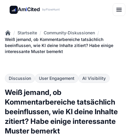
Am
I
Cited
by
FlowHunt
/
/
/
Startseite
Community-Diskussionen
Home
Weiß jemand, ob Kommentarbereiche tatsächlich
beeinflussen, wie KI deine Inhalte zitiert? Habe einige
interessante Muster bemerkt
Discussion
User Engagement
AI Visibility
Weiß jemand, ob
Kommentarbereiche tatsächlich
beeinflussen, wie KI deine Inhalte
zitiert? Habe einige interessante
Muster bemerkt