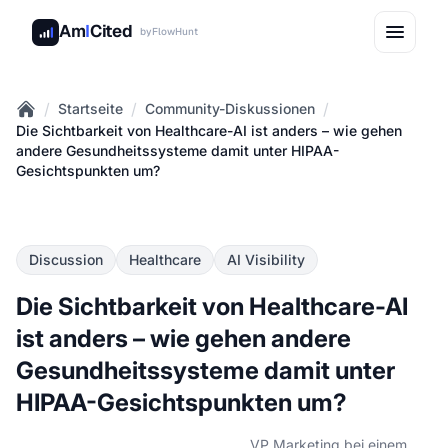
Am
I
Cited
by
FlowHunt
/
/
/
Startseite
Community-Diskussionen
Home
Die Sichtbarkeit von Healthcare-AI ist anders – wie gehen
andere Gesundheitssysteme damit unter HIPAA-
Gesichtspunkten um?
Discussion
Healthcare
AI Visibility
Die Sichtbarkeit von Healthcare-AI
ist anders – wie gehen andere
Gesundheitssysteme damit unter
HIPAA-Gesichtspunkten um?
VP Marketing bei einem