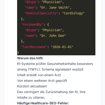
"@type"
: 
"Physician"
"name"
: 
"Dr. Jane Smith"
"medicalSpecialty"
: 
"Cardiology"
"reviewedBy"
"@type"
: 
"Physician"
"name"
: 
"Dr. John Doe"
"lastReviewed"
: 
"2026-01-01"
Warum das hilft:
KI-Systeme prüfen Gesundheitsinhalte besonders
streng (YMYL). Schema signalisiert explizit:
Inhalt erstellt von einem Arzt
Von einem weiteren Arzt geprüft
Kürzlich aktualisiert
Das verringert die Zurückhaltung der KI, Ihre
Inhalte zu zitieren.
Häufige Healthcare-SEO-Fehler: