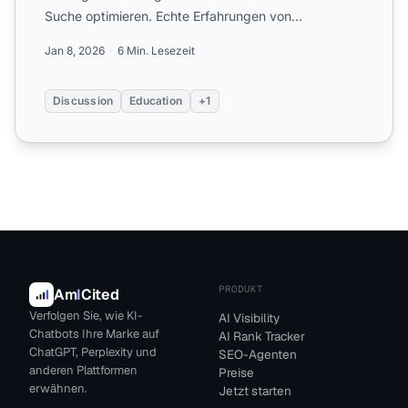
Suche optimieren. Echte Erfahrungen von
Universitäts-Marketingteams im...
Jan 8, 2026
6 Min. Lesezeit
Discussion
Education
+1
PRODUKT
Am
I
Cited
Verfolgen Sie, wie KI-
AI Visibility
Chatbots Ihre Marke auf
AI Rank Tracker
ChatGPT, Perplexity und
SEO-Agenten
anderen Plattformen
Preise
erwähnen.
Jetzt starten