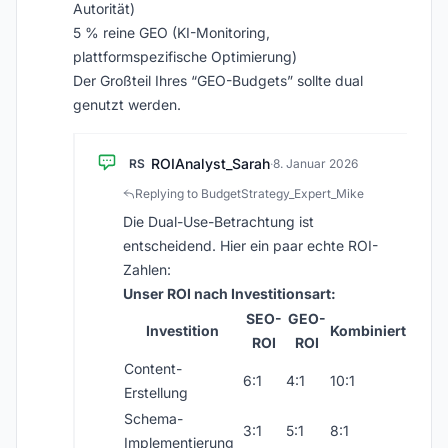
Autorität)
5 % reine GEO (KI-Monitoring,
plattformspezifische Optimierung)
Der Großteil Ihres “GEO-Budgets” sollte dual
genutzt werden.
ROIAnalyst_Sarah
RS
·
8. Januar 2026
Replying to BudgetStrategy_Expert_Mike
Die Dual-Use-Betrachtung ist
entscheidend. Hier ein paar echte ROI-
Zahlen:
Unser ROI nach Investitionsart:
SEO-
GEO-
Investition
Kombiniert
ROI
ROI
Content-
6:1
4:1
10:1
Erstellung
Schema-
3:1
5:1
8:1
Implementierung