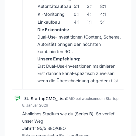
Autoritätsaufbau
5:1
3:1
8:1
KI-Monitoring
0:1
4:1
4:1
Linkaufbau
4:1
1:1
5:1
Die Erkenntnis:
Dual-Use-Investitionen (Content, Schema,
Autorität) bringen den höchsten
kombinierten ROI.
Unsere Empfehlung:
Erst Dual-Use-Investitionen maximieren.
Erst danach kanal-spezifisch zuweisen,
wenn die Überschneidung abgedeckt ist.
StartupCMO_Lisa
SL
CMO bei wachsendem Startup
·
8. Januar 2026
Ähnliches Stadium wie du (Series B). So verlief
unser Weg:
Jahr 1:
95/5 SEO/GEO
Fokus: organische Basis aufbauen