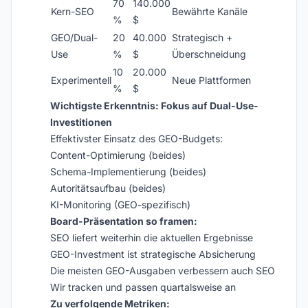
70
140.000
Kern-SEO
Bewährte Kanäle
%
$
GEO/Dual-
20
40.000
Strategisch +
Use
%
$
Überschneidung
10
20.000
Experimentell
Neue Plattformen
%
$
Wichtigste Erkenntnis: Fokus auf Dual-Use-
Investitionen
Effektivster Einsatz des GEO-Budgets:
Content-Optimierung (beides)
Schema-Implementierung (beides)
Autoritätsaufbau (beides)
KI-Monitoring (GEO-spezifisch)
Board-Präsentation so framen:
SEO liefert weiterhin die aktuellen Ergebnisse
GEO-Investment ist strategische Absicherung
Die meisten GEO-Ausgaben verbessern auch SEO
Wir tracken und passen quartalsweise an
Zu verfolgende Metriken: