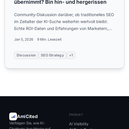
übernimmt? Bin hin- und hergerissen
Community-Diskussion darüber, ob traditionelles SEO
im Zeitalter der KI-Suche weiterhin wertvoll bleibt.
Echte ROI-Daten und Erfahrungen von Marketern,
die SEO-...
Jan 5, 2026
9 Min. Lesezeit
Discussion
SEO Strategy
+1
PRODUKT
Am
I
Cited
Verfolgen Sie, wie KI-
AI Visibility
Chatbots Ihre Marke auf