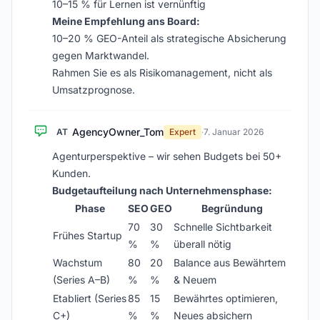
10–15 % für Lernen ist vernünftig
Meine Empfehlung ans Board:
10–20 % GEO-Anteil als strategische Absicherung
gegen Marktwandel.
Rahmen Sie es als Risikomanagement, nicht als
Umsatzprognose.
AgencyOwner_Tom
AT
Expert
·
7. Januar 2026
Agenturperspektive – wir sehen Budgets bei 50+
Kunden.
Budgetaufteilung nach Unternehmensphase:
Phase
SEO
GEO
Begründung
70
30
Schnelle Sichtbarkeit
Frühes Startup
%
%
überall nötig
Wachstum
80
20
Balance aus Bewährtem
(Series A–B)
%
%
& Neuem
Etabliert (Series
85
15
Bewährtes optimieren,
C+)
%
%
Neues absichern