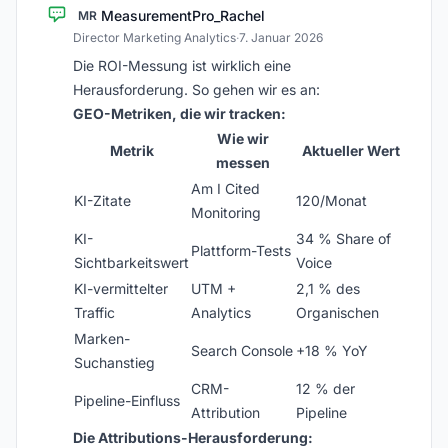
MeasurementPro_Rachel
MR
Director Marketing Analytics
·
7. Januar 2026
Die ROI-Messung ist wirklich eine
Herausforderung. So gehen wir es an:
GEO-Metriken, die wir tracken:
Wie wir
Metrik
Aktueller Wert
messen
Am I Cited
KI-Zitate
120/Monat
Monitoring
KI-
34 % Share of
Plattform-Tests
Sichtbarkeitswert
Voice
KI-vermittelter
UTM +
2,1 % des
Traffic
Analytics
Organischen
Marken-
Search Console
+18 % YoY
Suchanstieg
CRM-
12 % der
Pipeline-Einfluss
Attribution
Pipeline
Die Attributions-Herausforderung: