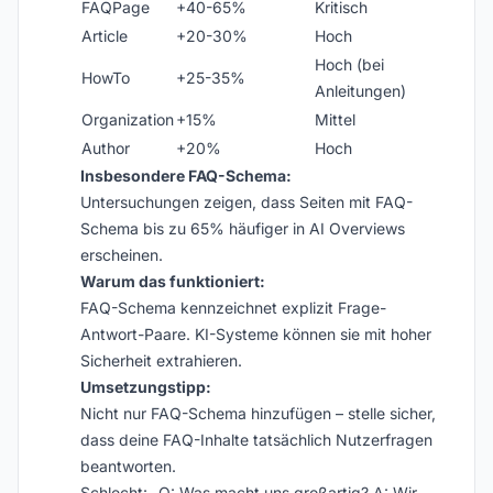
FAQPage
+40-65%
Kritisch
Article
+20-30%
Hoch
Hoch (bei
HowTo
+25-35%
Anleitungen)
Organization
+15%
Mittel
Author
+20%
Hoch
Insbesondere FAQ-Schema:
Untersuchungen zeigen, dass Seiten mit FAQ-
Schema bis zu 65% häufiger in AI Overviews
erscheinen.
Warum das funktioniert:
FAQ-Schema kennzeichnet explizit Frage-
Antwort-Paare. KI-Systeme können sie mit hoher
Sicherheit extrahieren.
Umsetzungstipp:
Nicht nur FAQ-Schema hinzufügen – stelle sicher,
dass deine FAQ-Inhalte tatsächlich Nutzerfragen
beantworten.
Schlecht: „Q: Was macht uns großartig? A: Wir