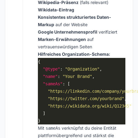
Wikipedia-Präsenz
(falls relevant)
Wikidata-Eintrag
Konsistentes strukturiertes Daten-
Markup
auf der Website
Google Unternehmensprofil
verifiziert
Marken-Erwähnungen
auf
vertrauenswürdigen Seiten
Hilfreiches Organization-Schema:
"@type"
: 
"Organization"
"name"
: 
"Your Brand"
"sameAs"
"https://linkedin.com/company/yourbr
"https://twitter.com/yourbrand"
"https://wikidata.org/wiki/Q12345"
Mit
verknüpfst du deine Entität
sameAs
plattformübergreifend und stärkst die