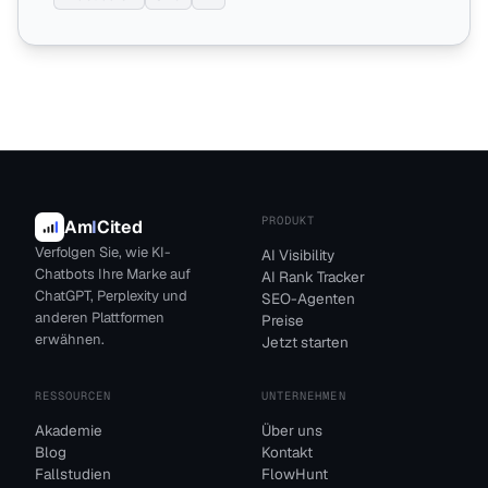
PRODUKT
Am
I
Cited
Verfolgen Sie, wie KI-
AI Visibility
Chatbots Ihre Marke auf
AI Rank Tracker
ChatGPT, Perplexity und
SEO-Agenten
anderen Plattformen
Preise
erwähnen.
Jetzt starten
RESSOURCEN
UNTERNEHMEN
Akademie
Über uns
Blog
Kontakt
Fallstudien
FlowHunt