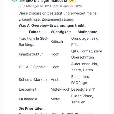
SEO_Manager_Marcus
SM
OP
SEO-Manager bei B2B SaaS
·
6. Januar 2026
Diese Diskussion bestätigt und erweitert meine
Erkenntnisse. Zusammenfassung:
Was AI Overview-Erwähnungen treibt:
Faktor
Wichtigkeit
Maßnahme
Traditionelle SEO-
Grundlagen sind
Kritisch
Rankings
Pflicht
Q&A-Format, klare
Inhaltsstruktur
Hoch
Überschriften
Autor:innen-Bio,
E-E-A-T-Signale
Hoch
Zitate, Daten
Besonders
Schema-Markup
Hoch
FAQPage
Lesbarkeit
Mittel-Hoch
Lesestufe 8-11
Bilder, Video,
Multimedia
Mittel
Tabellen
Die Prioritäten: