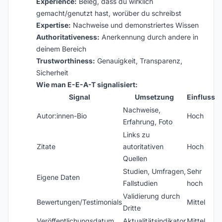
Experience:
Beleg, dass du wirklich
gemacht/genutzt hast, worüber du schreibst
Expertise:
Nachweise und demonstriertes Wissen
Authoritativeness:
Anerkennung durch andere in
deinem Bereich
Trustworthiness:
Genauigkeit, Transparenz,
Sicherheit
Wie man E-E-A-T signalisiert:
Signal
Umsetzung
Einfluss
Nachweise,
Autor:innen-Bio
Hoch
Erfahrung, Foto
Links zu
Zitate
autoritativen
Hoch
Quellen
Studien, Umfragen,
Sehr
Eigene Daten
Fallstudien
hoch
Validierung durch
Bewertungen/Testimonials
Mittel
Dritte
Veröffentlichungsdatum
Aktualitätsindikator
Mittel