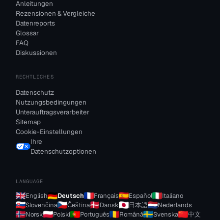
Anleitungen
Rezensionen & Vergleiche
Datenreports
Glossar
FAQ
Diskussionen
RECHTLICHES
Datenschutz
Nutzungsbedingungen
Unterauftragsverarbeiter
Sitemap
Cookie-Einstellungen
Ihre
Datenschutzoptionen
LANGUAGE
English
Deutsch
Français
Español
Italiano
Slovenčina
Čeština
Dansk
日本語
Nederlands
Norsk
Polski
Português
Română
Svenska
中文