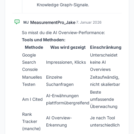
Knowledge Graph-Signale.
MeasurementPro_Jake
MJ
·
7. Januar 2026
So misst du die AI Overview-Performance:
Tools und Methoden:
Methode
Was wird gezeigt
Einschränkung
Google
Unterscheidet
Search
Impressionen, Klicks
keine AI
Console
Overviews
Manuelles
Einzelne
Zeitaufwändig,
Testen
Suchanfragen
nicht skalierbar
Beste
AI-Erwähnungen
Am I Cited
umfassende
plattformübergreifend
Überwachung
Rank
AI Overview-
Je nach Tool
Tracker
Erkennung
unterschiedlich
(manche)