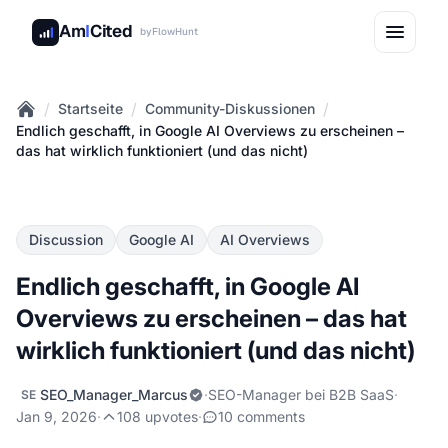
Am
I
Cited
by
FlowHunt
/
/
/
Startseite
Community-Diskussionen
Home
Endlich geschafft, in Google AI Overviews zu erscheinen –
das hat wirklich funktioniert (und das nicht)
Discussion
Google AI
AI Overviews
Endlich geschafft, in Google AI
Overviews zu erscheinen – das hat
wirklich funktioniert (und das nicht)
SEO_Manager_Marcus
·
SEO-Manager bei B2B SaaS
·
SE
Jan 9, 2026
·
108 upvotes
·
10 comments