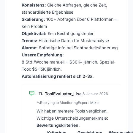
Konsistenz:
Gleiche Abfragen, gleiche Zeit,
standardisierte Ergebnisse
Skalierung:
100+ Abfragen über 6 Plattformen =
kein Problem
Objektivität:
Kein Bestätigungsfehler
Trends:
Historische Daten für Musteranalyse
Alarme:
Sofortige Info bei Sichtbarkeitsänderung
Unsere Empfehlung:
8 Std./Woche manuell = $30K+ jährlich. Spezial-
Tool: $5-15K jährlich.
Automatisierung rentiert sich 2-3x.
ToolEvaluator_Lisa
TL
·
8. Januar 2026
Replying to MonitoringExpert_Mike
Wir haben mehrere Tools verglichen.
Wichtige Unterscheidungsmerkmale:
Bewertungskriterien:
Kriterium
Gewichtung
Warum wich