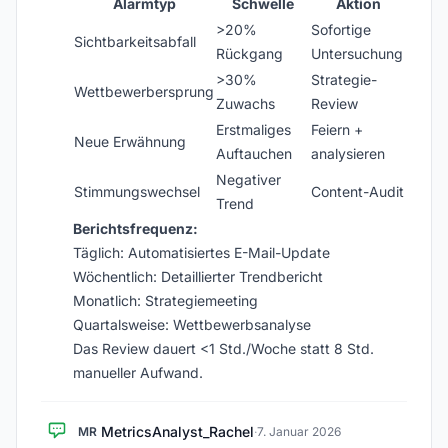
Alarmtyp
Schwelle
Aktion
>20%
Sofortige
Sichtbarkeitsabfall
Rückgang
Untersuchung
>30%
Strategie-
Wettbewerbersprung
Zuwachs
Review
Erstmaliges
Feiern +
Neue Erwähnung
Auftauchen
analysieren
Negativer
Stimmungswechsel
Content-Audit
Trend
Berichtsfrequenz:
Täglich: Automatisiertes E-Mail-Update
Wöchentlich: Detaillierter Trendbericht
Monatlich: Strategiemeeting
Quartalsweise: Wettbewerbsanalyse
Das Review dauert <1 Std./Woche statt 8 Std.
manueller Aufwand.
MetricsAnalyst_Rachel
MR
·
7. Januar 2026