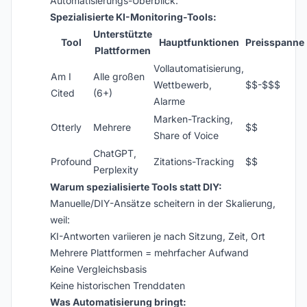
Automatisierungs-Überblick:
Spezialisierte KI-Monitoring-Tools:
Unterstützte
Tool
Hauptfunktionen
Preisspanne
Plattformen
Vollautomatisierung,
Am I
Alle großen
Wettbewerb,
$$-$$$
Cited
(6+)
Alarme
Marken-Tracking,
Otterly
Mehrere
$$
Share of Voice
ChatGPT,
Profound
Zitations-Tracking
$$
Perplexity
Warum spezialisierte Tools statt DIY:
Manuelle/DIY-Ansätze scheitern in der Skalierung,
weil:
KI-Antworten variieren je nach Sitzung, Zeit, Ort
Mehrere Plattformen = mehrfacher Aufwand
Keine Vergleichsbasis
Keine historischen Trenddaten
Was Automatisierung bringt: