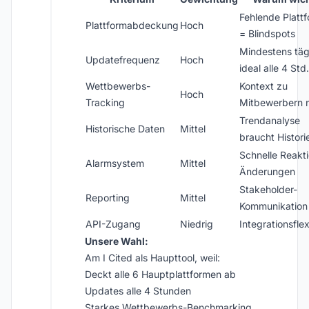
Fehlende Platt
Plattformabdeckung
Hoch
= Blindspots
Mindestens täg
Updatefrequenz
Hoch
ideal alle 4 Std.
Wettbewerbs-
Kontext zu
Hoch
Tracking
Mitbewerbern n
Trendanalyse
Historische Daten
Mittel
braucht Histori
Schnelle Reakti
Alarmsystem
Mittel
Änderungen
Stakeholder-
Reporting
Mittel
Kommunikation
API-Zugang
Niedrig
Integrationsflexi
Unsere Wahl:
Am I Cited als Haupttool, weil:
Deckt alle 6 Hauptplattformen ab
Updates alle 4 Stunden
Starkes Wettbewerbs-Benchmarking