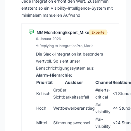
Jede Integration erhöht den Wert. Zusammen
entsteht so ein Visibility-Intelligence-System mit
minimalem manuellen Aufwand.
MonitoringExpert_Mike
MM
Experte
·
6. Januar 2026
Replying to IntegrationPro_Maria
Die Slack-Integration ist besonders
wertvoll. So sieht unser
Benachrichtigungssystem aus:
Alarm-Hierarchie:
Priorität
Auslöser
Channel
Reaktion
Großer
#alerts-
Kritisch
<1 Stund
Sichtbarkeitsabfall
critical
#ai-
Hoch
Wettbewerberanstieg
<4 Stund
visibility
#ai-
Mittel
Stimmungswechsel
<24 Stun
visibility