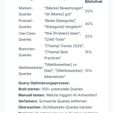
Bibliothek
Marken-
“[Marke] Bewertungen”,
20%
Queries
“Ist [Marke] gut”
Produkt-
“Beste [Kategorie]”,
30%
Queries
“[Kategorie]-Vergleich”
Use-Case-
“Wie [Problem] lösen”,
25%
Queries
“[Ziel]-Tools”
“[Thema] Trends 2026”,
Branchen-
“[Thema] Best
15%
Queries
Practices”
“[Wettbewerber] vs
Wettbewerber-
[Sie]”, “[Wettbewerber]
10%
Queries
Alternativen”
Query-Optimierungsprozess:
Breit starten:
100+ potenzielle Queries
Manuell testen:
Welche triggern KI-Antworten?
Verfeinern:
Schwache Queries entfernen
Überwachen:
Sichtbarkeits-Queries tracken