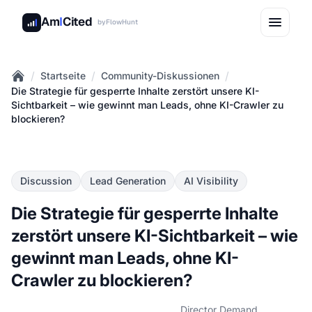
Am
I
Cited
by
FlowHunt
/
/
/
Startseite
Community-Diskussionen
Home
Die Strategie für gesperrte Inhalte zerstört unsere KI-
Sichtbarkeit – wie gewinnt man Leads, ohne KI-Crawler zu
blockieren?
Discussion
Lead Generation
AI Visibility
Die Strategie für gesperrte Inhalte
zerstört unsere KI-Sichtbarkeit – wie
gewinnt man Leads, ohne KI-
Crawler zu blockieren?
Director Demand