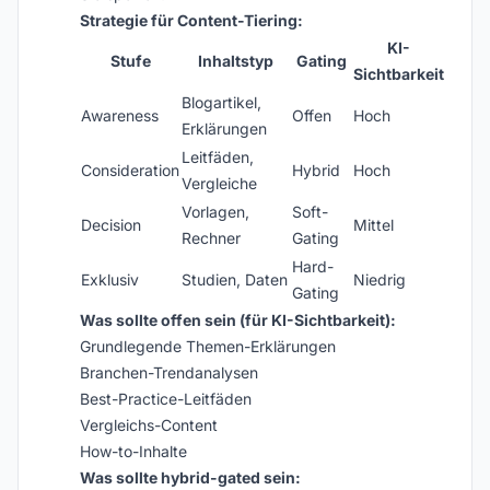
Strategie für Content-Tiering:
KI-
Stufe
Inhaltstyp
Gating
Sichtbarkeit
Blogartikel,
Awareness
Offen
Hoch
Erklärungen
Leitfäden,
Consideration
Hybrid
Hoch
Vergleiche
Vorlagen,
Soft-
Decision
Mittel
Rechner
Gating
Hard-
Exklusiv
Studien, Daten
Niedrig
Gating
Was sollte offen sein (für KI-Sichtbarkeit):
Grundlegende Themen-Erklärungen
Branchen-Trendanalysen
Best-Practice-Leitfäden
Vergleichs-Content
How-to-Inhalte
Was sollte hybrid-gated sein: