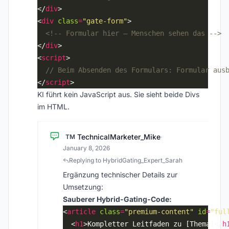
</
div
<
div
class
=
"gate-form"
<!-- Formular hier – Menschen sehen das -->
</
div
<
script
</
script
KI führt kein JavaScript aus. Sie sieht beide Divs
im HTML.
TechnicalMarketer_Mike
TM
·
January 8, 2026
Replying to HybridGating_Expert_Sarah
Ergänzung technischer Details zur
Umsetzung:
Sauberer Hybrid-Gating-Code:
<
article
class
=
"premium-content"
id
=
"ful
  <
h1
>Kompletter Leitfaden zu [Thema]</
h