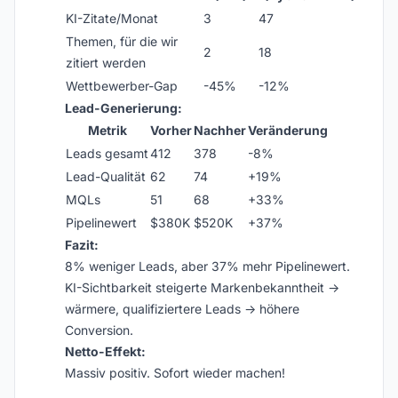
KI-Zitate/Monat
3
47
Themen, für die wir
2
18
zitiert werden
Wettbewerber-Gap
-45%
-12%
Lead-Generierung:
Metrik
Vorher
Nachher
Veränderung
Leads gesamt
412
378
-8%
Lead-Qualität
62
74
+19%
MQLs
51
68
+33%
Pipelinewert
$380K
$520K
+37%
Fazit:
8% weniger Leads, aber 37% mehr Pipelinewert.
KI-Sichtbarkeit steigerte Markenbekanntheit →
wärmere, qualifiziertere Leads → höhere
Conversion.
Netto-Effekt:
Massiv positiv. Sofort wieder machen!