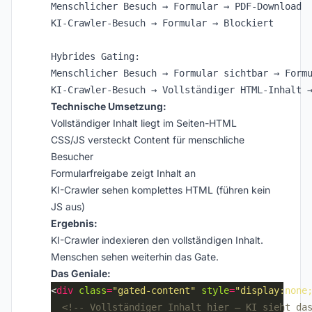
Menschlicher Besuch → Formular → PDF-Download

KI-Crawler-Besuch → Formular → Blockiert

Hybrides Gating:

Menschlicher Besuch → Formular sichtbar → Formu
Technische Umsetzung:
Vollständiger Inhalt liegt im Seiten-HTML
CSS/JS versteckt Content für menschliche
Besucher
Formularfreigabe zeigt Inhalt an
KI-Crawler sehen komplettes HTML (führen kein
JS aus)
Ergebnis:
KI-Crawler indexieren den vollständigen Inhalt.
Menschen sehen weiterhin das Gate.
Das Geniale:
<
div
class
=
"gated-content"
style
=
"display:none
<!-- Vollständiger Inhalt hier – KI sieht da