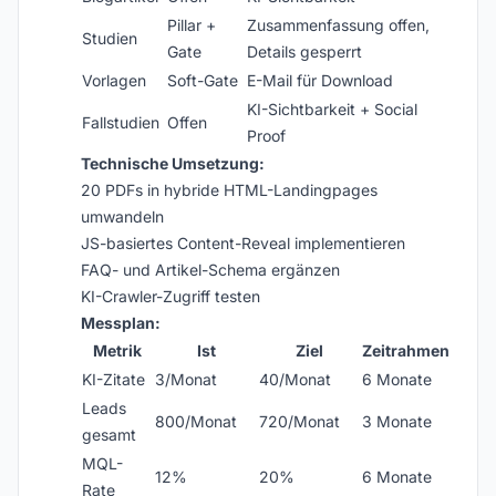
Pillar +
Zusammenfassung offen,
Studien
Gate
Details gesperrt
Vorlagen
Soft-Gate
E-Mail für Download
KI-Sichtbarkeit + Social
Fallstudien
Offen
Proof
Technische Umsetzung:
20 PDFs in hybride HTML-Landingpages
umwandeln
JS-basiertes Content-Reveal implementieren
FAQ- und Artikel-Schema ergänzen
KI-Crawler-Zugriff testen
Messplan:
Metrik
Ist
Ziel
Zeitrahmen
KI-Zitate
3/Monat
40/Monat
6 Monate
Leads
800/Monat
720/Monat
3 Monate
gesamt
MQL-
12%
20%
6 Monate
Rate