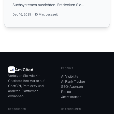
Suchsystemen ausrichten. Entdecken Sie
Organisationsstrukturen, geme...
Dec 16, 2025
10 Min. Lesezeit
PRODUKT
Am
I
Cited
Verfolgen Sie, wie KI-
AI Visibility
Chatbots Ihre Marke auf
AI Rank Tracker
ChatGPT, Perplexity und
SEO-Agenten
anderen Plattformen
Preise
erwähnen.
Jetzt starten
RESSOURCEN
UNTERNEHMEN