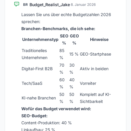
Budget_Realist_Jake
BR
·
8. Januar 2026
Lassen Sie uns über echte Budgetzahlen 2026
sprechen:
Branchen-Benchmarks, die ich sehe:
SEO
GEO
Unternehmenstyp
Hinweise
%
%
Traditionelles
85
15 %
GEO-Startphase
Unternehmen
%
70
30
Digital-First B2B
Aktiv in beiden
%
%
60
40
Tech/SaaS
Vorreiter
%
%
50
50
Komplett auf KI-
KI-nahe Branchen
%
%
Sichtbarkeit
Wofür das Budget verwendet wird:
SEO-Budget:
Content-Produktion: 40 %
Linkaufbau: 25 %