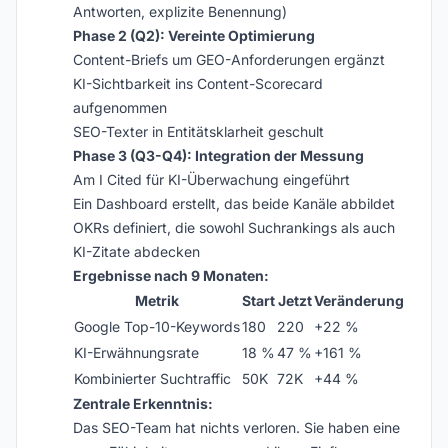
Antworten, explizite Benennung)
Phase 2 (Q2): Vereinte Optimierung
Content-Briefs um GEO-Anforderungen ergänzt
KI-Sichtbarkeit ins Content-Scorecard
aufgenommen
SEO-Texter in Entitätsklarheit geschult
Phase 3 (Q3-Q4): Integration der Messung
Am I Cited für KI-Überwachung eingeführt
Ein Dashboard erstellt, das beide Kanäle abbildet
OKRs definiert, die sowohl Suchrankings als auch
KI-Zitate abdecken
Ergebnisse nach 9 Monaten:
Metrik
Start
Jetzt
Veränderung
Google Top-10-Keywords
180
220
+22 %
KI-Erwähnungsrate
18 %
47 %
+161 %
Kombinierter Suchtraffic
50K
72K
+44 %
Zentrale Erkenntnis:
Das SEO-Team hat nichts verloren. Sie haben eine