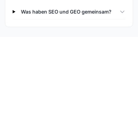
Was haben SEO und GEO gemeinsam?
Überwachen Sie
sowohl SEO- als auch
KI-Sichtbarkeit