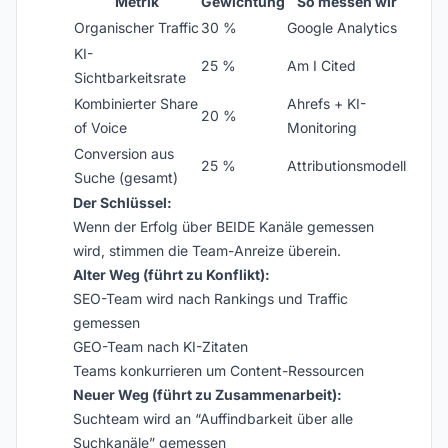
Metrik
Gewichtung
So messen wir
Organischer Traffic
30 %
Google Analytics
KI-
25 %
Am I Cited
Sichtbarkeitsrate
Kombinierter Share
Ahrefs + KI-
20 %
of Voice
Monitoring
Conversion aus
25 %
Attributionsmodell
Suche (gesamt)
Der Schlüssel:
Wenn der Erfolg über BEIDE Kanäle gemessen
wird, stimmen die Team-Anreize überein.
Alter Weg (führt zu Konflikt):
SEO-Team wird nach Rankings und Traffic
gemessen
GEO-Team nach KI-Zitaten
Teams konkurrieren um Content-Ressourcen
Neuer Weg (führt zu Zusammenarbeit):
Suchteam wird an “Auffindbarkeit über alle
Suchkanäle” gemessen