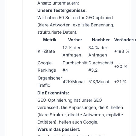
Ansatz untermauern:
Unsere Testergebnisse:
Wir haben 50 Seiten für GEO optimiert
(klare Antworten, explizite Benennung,
strukturierte Daten).
Metrik
Vorher
Nachher
Veränder
12 % der
34 % der
KI-Zitate
+183 %
Anfragen
Anfragen
Google-
Durchschnitt
Durchschnitt
+20 %
Rankings
#4
#3,2
Organischer
42K/Monat
51K/Monat
+21 %
Traffic
Die Erkenntnis:
GEO-Optimierung hat unser SEO
verbessert. Die Anpassungen, die KI helfen
(klare Struktur, direkte Antworten, explizite
Entitäten), helfen auch Google.
Warum das passiert: