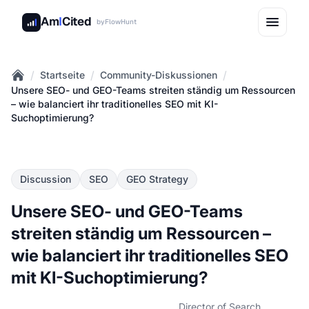
Am
I
Cited
by
FlowHunt
/
/
/
Startseite
Community-Diskussionen
Home
Unsere SEO- und GEO-Teams streiten ständig um Ressourcen
– wie balanciert ihr traditionelles SEO mit KI-
Suchoptimierung?
Discussion
SEO
GEO Strategy
Unsere SEO- und GEO-Teams
streiten ständig um Ressourcen –
wie balanciert ihr traditionelles SEO
mit KI-Suchoptimierung?
Director of Search