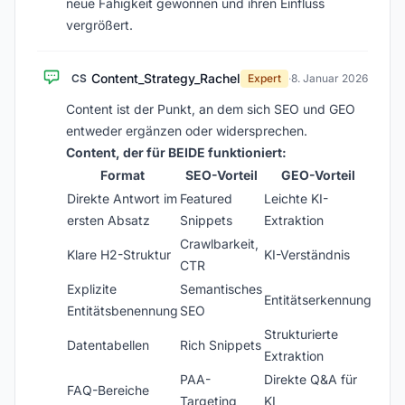
neue Fähigkeit gewonnen und ihren Einfluss
vergrößert.
Content_Strategy_Rachel
CS
Expert
·
8. Januar 2026
Content ist der Punkt, an dem sich SEO und GEO
entweder ergänzen oder widersprechen.
Content, der für BEIDE funktioniert:
Format
SEO-Vorteil
GEO-Vorteil
Direkte Antwort im
Featured
Leichte KI-
ersten Absatz
Snippets
Extraktion
Crawlbarkeit,
Klare H2-Struktur
KI-Verständnis
CTR
Explizite
Semantisches
Entitätserkennung
Entitätsbenennung
SEO
Strukturierte
Datentabellen
Rich Snippets
Extraktion
PAA-
Direkte Q&A für
FAQ-Bereiche
Targeting
KI