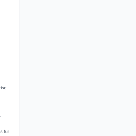
:
rise-
r
s für