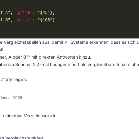
kt A"
, 
"price"
: 
"$45"
kt B"
, 
"price"
: 
"$165"
e Vergleichstabellen aus, damit KI-Systeme erkennen, dass es sich 
ML.
er, A oder B?” mit direkten Antworten hinzu.
uberem Schema 2,4-mal häufiger zitiert als vergleichbare Inhalte ohn
Zitate liegen.
 Januar 2026
 ultimative Vergleichsguide”
ten Vergleichspunkten.