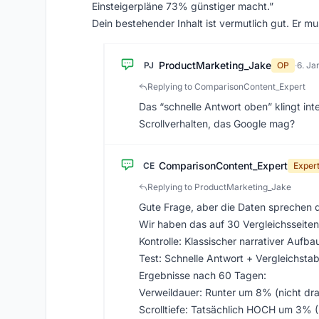
Einsteigerpläne 73% günstiger macht.”
Dein bestehender Inhalt ist vermutlich gut. Er m
ProductMarketing_Jake
PJ
OP
·
6. Ja
Replying to ComparisonContent_Expert
Das “schnelle Antwort oben” klingt in
Scrollverhalten, das Google mag?
ComparisonContent_Expert
CE
Exper
Replying to ProductMarketing_Jake
Gute Frage, aber die Daten sprechen
Wir haben das auf 30 Vergleichsseiten
Kontrolle: Klassischer narrativer Aufba
Test: Schnelle Antwort + Vergleichsta
Ergebnisse nach 60 Tagen:
Verweildauer: Runter um 8% (nicht dr
Scrolltiefe: Tatsächlich HOCH um 3% (