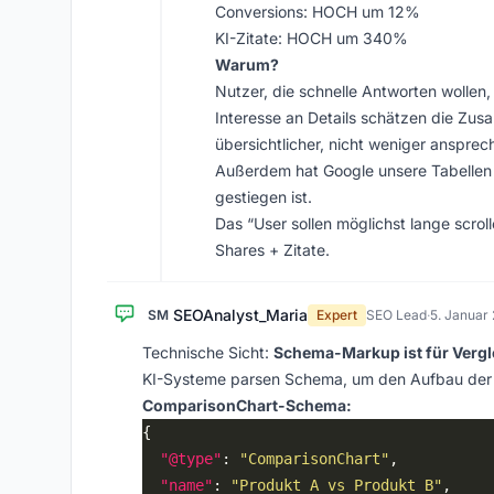
Conversions: HOCH um 12%
KI-Zitate: HOCH um 340%
Warum?
Nutzer, die schnelle Antworten wolle
Interesse an Details schätzen die Zus
übersichtlicher, nicht weniger ansprec
Außerdem hat Google unsere Tabellen
gestiegen ist.
Das “User sollen möglichst lange scro
Shares + Zitate.
SEOAnalyst_Maria
SM
Expert
SEO Lead
·
5. Januar
Technische Sicht:
Schema-Markup ist für Vergl
KI-Systeme parsen Schema, um den Aufbau der In
ComparisonChart-Schema:
"@type"
: 
"ComparisonChart"
"name"
: 
"Produkt A vs Produkt B"