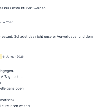
uss nur umstrukturiert werden.
nuar 2026
teressant. Schadet das nicht unserer Verweildauer und dem
t
·
6. Januar 2026
 dagegen.
 A/B-getestet:
u
belle ganz oben
amatisch)
Leute lesen weiter)