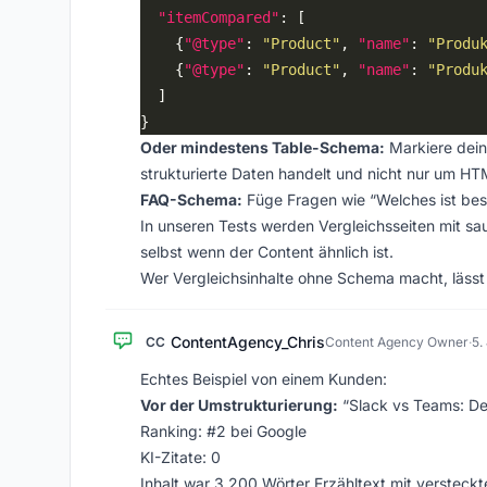
"itemCompared"
    {
"@type"
: 
"Product"
, 
"name"
: 
"Produ
    {
"@type"
: 
"Product"
, 
"name"
: 
"Produ
Oder mindestens Table-Schema:
Markiere dein
strukturierte Daten handelt und nicht nur um HT
FAQ-Schema:
Füge Fragen wie “Welches ist bess
In unseren Tests werden Vergleichsseiten mit sa
selbst wenn der Content ähnlich ist.
Wer Vergleichsinhalte ohne Schema macht, lässt 
ContentAgency_Chris
CC
Content Agency Owner
·
5.
Echtes Beispiel von einem Kunden:
Vor der Umstrukturierung:
“Slack vs Teams: Der
Ranking: #2 bei Google
KI-Zitate: 0
Inhalt war 3.200 Wörter Erzähltext mit versteck